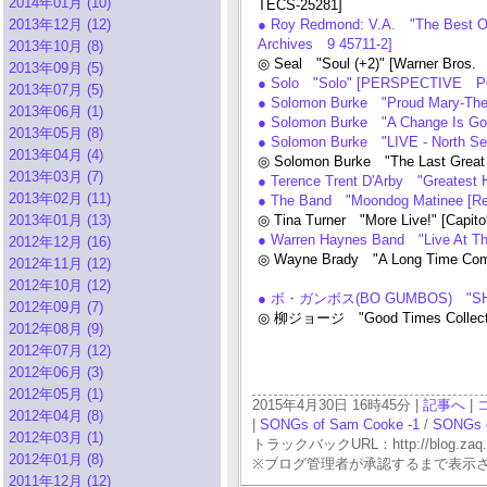
2014年01月 (10)
TECS-25281]
2013年12月 (12)
● Roy Redmond: V.A. "The Best Of 
Archives 9 45711-2]
2013年10月 (8)
◎ Seal "Soul (+2)" [Warner Bros
2013年09月 (5)
● Solo "Solo" [PERSPECTIVE P
2013年07月 (5)
● Solomon Burke "Proud Mary-Th
2013年06月 (1)
● Solomon Burke "A Change Is 
2013年05月 (8)
● Solomon Burke "LIVE - North Sea
2013年04月 (4)
◎ Solomon Burke "The Last Great
2013年03月 (7)
● Terence Trent D'Arby "Greatest 
2013年02月 (11)
● The Band "Moondog Matinee [Rem
2013年01月 (13)
◎ Tina Turner "More Live!" [Capi
● Warren Haynes Band "Live At T
2012年12月 (16)
◎ Wayne Brady "A Long Time Com
2012年11月 (12)
2012年10月 (12)
● ボ・ガンボス(BO GUMBOS) "SHOU
2012年09月 (7)
◎ 柳ジョージ "Good Times Collecti
2012年08月 (9)
2012年07月 (12)
2012年06月 (3)
2012年05月 (1)
2015年4月30日 16時45分 |
記事へ
|
2012年04月 (8)
|
SONGs of Sam Cooke -1
/
SONGs o
2012年03月 (1)
トラックバックURL：http://blog.zaq.ne.j
2012年01月 (8)
※ブログ管理者が承認するまで表示
2011年12月 (12)