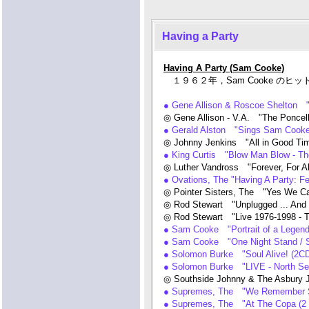
Having a Party
Having A Party (Sam Cooke)
１９６２年，Sam Cooke のヒット[R&B S
● Gene Allison & Roscoe Shelton "
◎ Gene Allison - V.A. "The Ponce
● Gerald Alston "Sings Sam Cooke:
◎ Johnny Jenkins "All in Good Ti
● King Curtis "Blow Man Blow - Th
◎ Luther Vandross "Forever, For A
● Ovations, The "Having A Party: 
◎ Pointer Sisters, The "Yes We C
◎ Rod Stewart "Unplugged ... A
◎ Rod Stewart "Live 1976-1998 - T
● Sam Cooke "Portrait of a Legen
● Sam Cooke "One Night Stand / 
● Solomon Burke "Soul Alive! (2
● Solomon Burke "LIVE - North Sea
◎ Southside Johnny & The Asbury 
● Supremes, The "We Remember
● Supremes, The "At The Copa (2