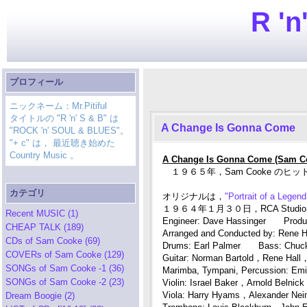
R 'n
プロフィール
ニックネーム：Mr.Pitiful
タイトルの "R 'n' S & B" は
A Change Is Gonna Come
"ROCK 'n' SOUL & BLUES"。
"+ c" は， 最近聴き始めた
Country Music 。
A Change Is Gonna Come (Sam C
１９６５年，Sam Cooke のヒット[R&B S
カテゴリ
オリジナルは，
"Portrait of a Lege
１９６４年１月３０日，RCA Studio 
Recent MUSIC (1)
Engineer: Dave Hassinger Produce
CHEAP TALK (189)
Arranged and Conducted by: Rene H
CDs of Sam Cooke (69)
Drums: Earl Palmer Bass: Chuck
COVERs of Sam Cooke (129)
Guitar: Norman Bartold，Rene Hal
SONGs of Sam Cooke -1 (36)
Marimba, Tympani, Percussion: Emi
SONGs of Sam Cooke -2 (23)
Violin: Israel Baker，Arnold Belni
Viola: Harry Hyams，Alexander N
Dream Boogie (2)