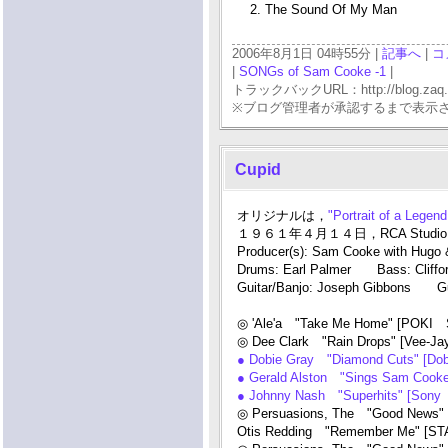
2. The Sound Of My Man
2006年8月1日 04時55分 |
記事へ
|
コ
|
SONGs of Sam Cooke -1
|
トラックバックURL：http://blog.zaq.ne.j
※ブログ管理者が承認するまで表示
Cupid
オリジナルは，
"Portrait of a Lege
１９６１年４月１４日，RCA Studio, 
Producer(s): Sam Cooke with Hugo
Drums: Earl Palmer Bass: Cliffor
Guitar/Banjo: Joseph Gibbons Gui
◎ 'Ale'a "Take Me Home" [POKI 
◎ Dee Clark "Rain Drops" [Vee-J
● Dobie Gray "Diamond Cuts" [Do
● Gerald Alston "Sings Sam Cooke:
● Johnny Nash "Superhits" [Sony
◎ Persuasions, The "Good News"
Otis Redding "Remember Me" [S