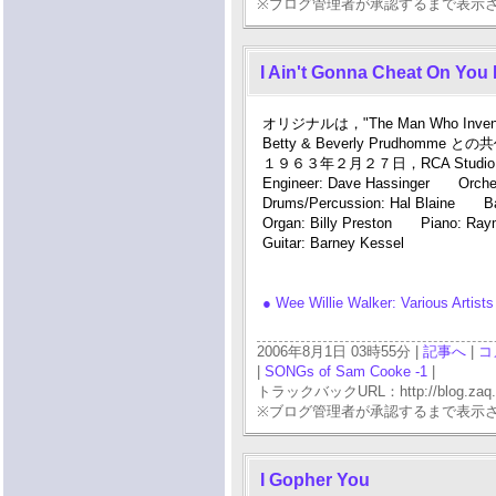
※ブログ管理者が承認するまで表示
I Ain't Gonna Cheat On You
オリジナルは，"The Man Who Invented
Betty & Beverly Prudhomme と
１９６３年２月２７日，RCA Studio 
Engineer: Dave Hassinger Orchest
Drums/Percussion: Hal Blaine Bass
Organ: Billy Preston Piano: Ray
Guitar: Barney Kessel
● Wee Willie Walker: Various Art
2006年8月1日 03時55分 |
記事へ
|
コ
|
SONGs of Sam Cooke -1
|
トラックバックURL：http://blog.zaq.ne.j
※ブログ管理者が承認するまで表示
I Gopher You