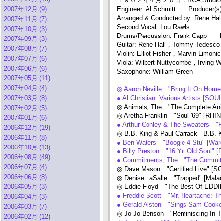
１９６２年４月２６日，RCA Studio, 
2007年12月 (9)
Engineer: Al Schmitt Producer(s)
Arranged & Conducted by: Rene Hal
2007年11月 (7)
Second Vocal: Lou Rawls
2007年10月 (3)
Drums/Percussion: Frank Capp 
2007年09月 (3)
Guitar: Rene Hall，Tommy Tedesco，
2007年08月 (7)
Violin: Elliot Fisher，Marvin Lim
2007年07月 (6)
Viola: Wilbert Nuttycombe，Irving 
2007年06月 (6)
Saxophone: William Green
2007年05月 (11)
2007年04月 (4)
◎ Aaron Neville "Bring It On Home
2007年03月 (8)
● Al Christian: Various Artists [
◎ Animals, The "The Complete An
2007年02月 (5)
◎ Aretha Franklin "Soul '69" [RH
2007年01月 (6)
● Arthur Conley & The Sweaters 
2006年12月 (19)
◎ B.B. King & Paul Carrack - B.B
2006年11月 (8)
● Ben Waters "Boogie 4 Stu" [W
2006年10月 (13)
● Billy Preston "16 Yr. Old Soul
2006年08月 (49)
● Commitments, The "The Commit
2006年07月 (4)
◎ Dave Mason "Certified Live" 
2006年06月 (8)
◎ Denise LaSalle "Trapped" [Mal
2006年05月 (3)
◎ Eddie Floyd "The Best Of EDD
● Freddie Scott "Mr. Heartache: T
2006年04月 (3)
● Gerald Alston "Sings Sam Cooke:
2006年03月 (7)
◎ Jo Jo Benson "Reminiscing In 
2006年02月 (12)