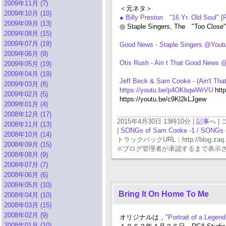
2009年11月 (7)
＜元ネタ＞
2009年10月 (10)
● Billy Preston "16 Yr. Old Soul
2009年09月 (13)
◎ Staple Singers, The "Too Clo
2009年08月 (15)
2009年07月 (19)
Good News - Staple Singers @Yout
2009年06月 (9)
Otis Rush - Ain t That Good News 
2009年05月 (19)
2009年04月 (19)
Jeff Beck & Sam Cooke - (Ain't Th
2009年03月 (8)
https://youtu.be/p4OKbqwWrVU
http
2009年02月 (5)
https://youtu.be/c9Kl2kLJgew
2009年01月 (4)
2008年12月 (17)
2015年4月30日 13時10分 |
記事へ
|
2008年11月 (13)
|
SONGs of Sam Cooke -1
/
SONGs o
2008年10月 (14)
トラックバックURL：http://blog.zaq.ne.j
2008年09月 (15)
※ブログ管理者が承認するまで表示
2008年08月 (9)
2008年07月 (7)
2008年06月 (6)
2008年05月 (10)
Bring It On Home To Me
2008年04月 (10)
2008年03月 (15)
2008年02月 (9)
オリジナルは，
"Portrait of a Lege
2008年01月 (10)