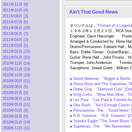
2011年11月 (8)
2011年10月 (4)
Ain't That Good News
2011年08月 (3)
2011年07月 (6)
オリジナルは，
"Portrait of a Lege
2011年06月 (10)
１９６３年１２月２０日，RCA Studio
2011年05月 (7)
Engineer: Dave Hassinger Produce
2011年04月 (3)
Arranged & Conducted by: Rene Hal
2011年03月 (5)
Drums/Percussion: Edward Hall，Ma
2011年02月 (10)
Bass: Eddie Tilman，Guitar/Banjo:
2011年01月 (10)
Guitar: Rene Hall，John Pisano，Ho
Trumpet: John Anderson Trombon
2010年12月 (14)
Saxophone: Jewell Grant，William 
2010年11月 (13)
2010年10月 (10)
● David Newman "Bigger & Better 
2010年09月 (11)
● Diana Ross and The Supremes
2010年08月 (5)
● Dobie Gray "Diamond Cuts" [Do
2010年07月 (6)
● King Curtis "Blow Man Blow - Th
2010年06月 (11)
● Les Paul "Les Paul & Friends Am
2010年05月 (11)
● Otis Rush "Ain't Enough Comin'
2010年03月 (4)
● Persuasions, The "Good News"
● R.B. Greaves "R.B. Greaves" 
2010年02月 (5)
● Snooks Eaglin "The Sonet Blues 
2010年01月 (14)
● Supremes, The "We Remember
2009年12月 (16)