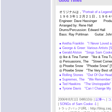
Good Times
オリジナルは，
"Portrait of a Lege
１９６３年１２月２１日，１９６４年２月２
Engineer: Dave Hassinger Produce
Arranged by: Rene Hall
Drums/Percussion: Edward Hall M
Bass: Ray Pohlman Guitar: John 
● Aretha Franklin "I Never Loved
● George & Greer: Various Artist
● Gerald Alston "Sings Sam Cooke:
◎ Ike & Tina Turner "Ike & Tina 
◎ Persuasions, The "Street Corn
◎ Phoebe Snow "Phoebe Snow" [Sh
◎ Phoebe Snow "The Very Best o
● Rolling Stones "Out Of Our He
● Supremes, The "We Remember
● Ted Hawkins "The Unstoppable
● Tyrone Davis "Can I Change My 
2006年8月1日 04時10分 |
記事へ
|
コ
|
SONGs of Sam Cooke -1
|
トラックバックURL：http://blog.zaq.ne.j