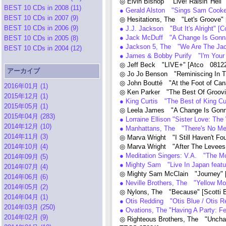
◎ Elvin Bishop "Live! Raisin' Hell
BEST 10 CDs in 2008 (11)
● Gerald Alston "Sings Sam Cooke:
BEST 10 CDs in 2007 (9)
◎ Hesitations, The "Let's Groove"
BEST 10 CDs in 2006 (9)
● J.J. Jackson "But It's Alright" 
● Jack McDuff "A Change Is Gonna 
BEST 10 CDs in 2005 (8)
● Jackson 5, The "We Are The Jack
BEST 10 CDs in 2004 (12)
● James & Bobby Purify "I'm Yo
◎ Jeff Beck "LIVE+" [Atco 0812
アーカイブ
◎ Jo Jo Benson "Reminiscing In 
◎ John Boutté "At the Foot of Can
2016年01月 (1)
◎ Ken Parker "The Best Of Groov
2015年12月 (1)
● King Curtis "The Best of King Cu
2015年05月 (1)
◎ Leela James "A Change Is Gonn
2015年04月 (283)
● Lorraine Ellison "Sister Love: T
2014年12月 (10)
● Manhattans, The "There's No Me
2014年11月 (3)
◎ Marva Wright "I Still Haven't F
2014年10月 (4)
◎ Marva Wright "After The Levees
● Meditation Singers: V.A. "The 
2014年09月 (5)
● Mighty Sam "Live In Japan featu
2014年07月 (4)
◎ Mighty Sam McClain "Journey"
2014年06月 (6)
● Neville Brothers, The "Yellow 
2014年05月 (2)
◎ Nylons, The "Because" [Scotti 
2014年04月 (1)
● Otis Redding "Otis Blue / Otis
2014年03月 (250)
● Ovations, The "Having A Party: 
2014年02月 (9)
◎ Righteous Brothers, The "Unchai