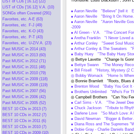
Trombone: Louis Blackburn，John 
LIST of CDs ['16.12] (22)
LIST of CDs ['16.12] V.A. (10)
● Aaron Neville "Believe" [tell it
SONGs often Covered (291)
● Aaron Neville "Bring It On Home
Favorites, etc. A-E (63)
● Aaron Neville "Aaron Neville Gos
Favorites, etc. F-J (49)
-2009
Favorites, etc. K-O (43)
● Al Green - V.A. "The Concert F
Favorites, etc. P-T (43)
● Aretha Franklin "I Never Loved
Favorites, etc. U-Z/V.A. (23)
● Arthur Conley "Sweet Soul Music
● Arthur Conley & The Sweaters 
Past MUSIC in 2014 (43)
● Baby Huey "The Baby Huey Story
Past MUSIC in 2013 (60)
◎ Bettye Lavette "Change Is Gonn
Past MUSIC in 2012 (71)
● Bettye Swann "The Money Reco
Past MUSIC in 2011 (48)
● Bill Frisell "History, Mystery (
Past MUSIC in 2010 (79)
◎ Bobby Womack "Home Is Where 
Past MUSIC in 2009 (118)
◎ Bonnie Bramlett "Roots, Blues 
Past MUSIC in 2008 (119)
● Brenton Wood "Baby You Got It -
Past MUSIC in 2007 (56)
● Brothers Unlimited "Who's For T
Past MUSIC in 2006 (42)
◎ Campbell Brothers "Can You Fee
● Carl Sims - V.A. "The Jewel Dee
Past MUSIC in 2005 (52)
● Chuck Jackson "Tribute to Rhy
BEST 10 CDs in 2013 (7)
● Darlene Love "So Much Love: A 
BEST 10 CDs in 2012 (7)
● David Newman "Bigger & Better 
BEST 10 CDs in 2011 (6)
● Diana Ross and The Supremes
BEST 10 CDs in 2010 (7)
● Dobie Gray - Charlie Daniels Ba
BEST 10 CDs in 2009 (10)