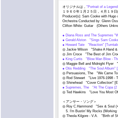
オリジナルは，
"Portrait of a Lege
１９６０年１月２５日，４月１９日(ボーカ
Producer(s): Sam Cooke with Hugo &
Orchestra Conducted by: Glenn Oss
Clifton White: Guitar (Others Unkn
● Diana Ross and The Supremes
● Gerald Alston "Sings Sam Cooke:
● Howard Tate "Reaction" [Turnt
◎ Jackie Wilson "Shake A Hand & 
◎ Jim Croce "The Best of Jim Cro
● King Curtis "Blow Man Blow - Th
◎ Maggie Bell and Midnight Flyer 
● Otis Redding "The Soul Album" 
◎ Persuasions, The "We Came To
◎ Rod Stewart "Live 1976-1998 - T
◎ Shinehead "Cover Collection" 
● Supremes, The "At The Copa (2
◎ Ted Hawkins "Love You Most Of 
＜アンサー・ソング＞
◎ Roy C.Hammond "Sex & Soul (+2
5. I'm Bustin' My Rocks (Working
◎ Theola Kilgore - V.A. "Birth o