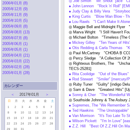
◎ Joe Simon "Mr. Shout" [ace C
2006年01月 (8)
● John Lennon "Rock 'n' Roll" [EM
2005年12月 (9)
● Judy Clay & Billy Vera "Storybo
2005年11月 (9)
● King Curtis "Blow Man Blow - Th
2005年10月 (5)
● Lou Rawls "I Can't Make It Alone
2005年09月 (8)
◎ Maggie Bell and Midnight Flyer 
2005年08月 (13)
◎ Marva Wright "I Still Haven't Fo
◎ Michael Bolton "Timeless (The 
2005年07月 (8)
● Mickey Gilley "Ten Years of Hi
2005年06月 (1)
● Otis Redding & Carla Thomas "
2005年05月 (1)
◎ Paul McCartney "CHOBA B CC
2005年04月 (21)
◎ Percy Sledge "A Collection Of
2005年03月 (22)
◎ Righteous Brothers, The "Unchai
2005年02月 (28)
TECS-25281]
2005年01月 (28)
● Rita Coolidge "Out of the Blue
● Rod Stewart "Smiler" [mercury/
◎ Ruby Tuner "Gulity" [indigo D
カレンダー
◎ Sam & Dave "Greatest Hits" [
＜
2017年01月
＞
● Sonny & Cher "The Wonderful W
◎ Southside Johnny & The Asbury 
日
月
火
水
木
金
土
● Supremes, The "We Remember
1
2
3
4
5
6
7
● Ted Hawkins "The Unstoppable
8
9
10
11
12
13
14
● Van Morrison "It's Too Late To
15
16
17
18
19
20
21
● Wilson Pickett "I'm In Love" [e
22
23
24
25
26
27
28
● Z.Z. Hill "Best Of Z.Z.Hill On M
29
30
31