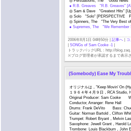
◎ Persuasions, The "Good News"
● R.B. Greaves "R.B. Greaves" 
◎ Sam & Dave "Greatest Hits" [
◎ Solo "Solo" [PERSPECTIVE P
◎ Spinners, The "The Very Best o
● Supremes, The "We Remember
2006年8月1日 04時50分 |
記事へ
|
コ
|
SONGs of Sam Cooke -1
|
トラックバックURL：http://blog.zaq.ne.j
※ブログ管理者が承認するまで表示
(Somebody) Ease My Troubl
オリジナルは，"Keep Movin' On (Hy
１９６４年４月９日，RCA Studio, H
Original Producer: Sam Cooke With
Conductor, Arranger: Rene Hall
Drums: Frank DeVito Bass: Chuc
Guitar: Norman Bartold，Clifton 
Trumpet: Robert Bryant，Melvin La
Saxophone: Jewell Grant，Harold L
Trombone: Louis Blackburn，John 