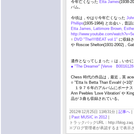
今年亡くなった
Etta James
(193
バム。
今頃は，やはり今年亡くなった
John
Phillips
(1935-1984) と出会い
Etta James, Lattimore Brown, Esthe
http://www.youtube.com/watch?v=
↑
DVD "The!!!!BEAT vol.1"
に収録され
や Roscoe Shelton(1931-2002)
遺作となってしまった ↓ は，いかにも
● "The Dreamer" [Verve B0016128-
Chess 時代の作品は，最近，英 a
○ "Etta Is Betta Than Evvah! (+1
１９７６年のアルバムにボーナス・
Ann Peebles 'Love Vibratio
品が３曲も収録されている。
2012年12月25日 11時31分 |
記事へ
|
|
Past MUSIC in 2012
|
トラックバックURL：http://blog.zaq.ne.j
※ブログ管理者が承認するまで表示