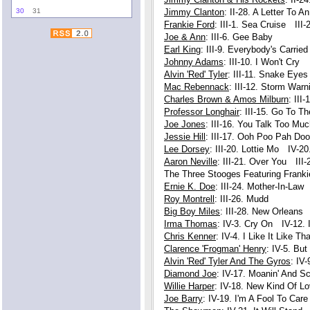
30
31
Jimmy Clanton
: II-28. A Letter To A
Frankie Ford
: III-1. Sea Cruise III
Joe & Ann
: III-6. Gee Baby
Earl King
: III-9. Everybody's Carrie
Johnny Adams
: III-10. I Won't Cry
Alvin 'Red' Tyler
: III-11. Snake Eyes
Mac Rebennack
: III-12. Storm Warn
Charles Brown & Amos Milburn
: III
Professor Longhair
: III-15. Go To T
Joe Jones
: III-16. You Talk Too Mu
Jessie Hill
: III-17. Ooh Poo Pah Do
Lee Dorsey
: III-20. Lottie Mo IV-2
Aaron Neville
: III-21. Over You II
The Three Stooges Featuring Frankie
Ernie K. Doe
: III-24. Mother-In-Law
Roy Montrell
: III-26. Mudd
Big Boy Miles
: III-28. New Orleans
Irma Thomas
: IV-3. Cry On IV-12. 
Chris Kenner
: IV-4. I Like It Like 
Clarence 'Frogman' Henry
: IV-5. Bu
Alvin 'Red' Tyler And The Gyros
: IV
Diamond Joe
: IV-17. Moanin' And Sc
Willie Harper
: IV-18. New Kind Of L
Joe Barry
: IV-19. I'm A Fool To Care