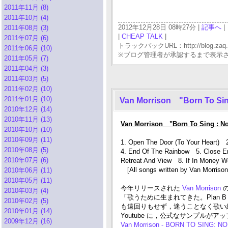
2011年11月 (8)
2011年10月 (4)
2012年12月28日 08時27分 |
記事へ
|
2011年08月 (3)
|
CHEAP TALK
|
2011年07月 (6)
トラックバックURL：http://blog.zaq.ne.j
2011年06月 (10)
※ブログ管理者が承認するまで表示
2011年05月 (7)
2011年04月 (3)
2011年03月 (5)
2011年02月 (10)
2011年01月 (10)
Van Morrison "Born To Si
2010年12月 (14)
2010年11月 (13)
Van Morrison "Born To Sing : No
2010年10月 (10)
2010年09月 (11)
1. Open The Door (To Your Heart)
2010年08月 (5)
4. End Of The Rainbow 5. Close E
2010年07月 (6)
Retreat And View 8. If In Money W
[All songs written by Van Morrison
2010年06月 (11)
2010年05月 (11)
今年リリースされた
Van Morrison
2010年03月 (4)
「歌うために生まれてきた。Plan B
2010年02月 (5)
も遠回りもせず，迷うことなく歌い
2010年01月 (14)
Youtube に，公式なサンプルがア
2009年12月 (16)
Van Morrison - BORN TO SING: NO