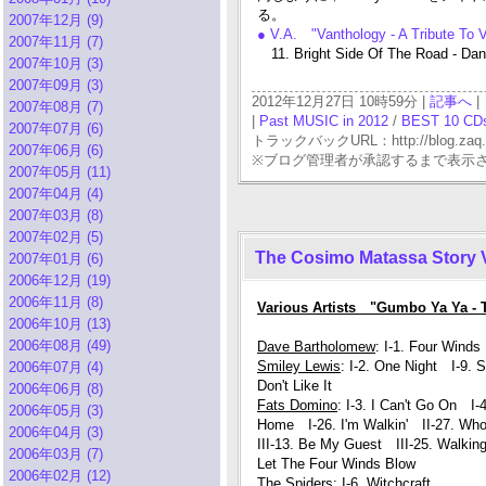
る。
2007年12月 (9)
● V.A. "Vanthology - A Tribute T
2007年11月 (7)
11. Bright Side Of The Road - Da
2007年10月 (3)
2007年09月 (3)
2012年12月27日 10時59分 |
記事へ
|
2007年08月 (7)
|
Past MUSIC in 2012
/
BEST 10 CDs
2007年07月 (6)
トラックバックURL：http://blog.zaq.ne.j
2007年06月 (6)
※ブログ管理者が承認するまで表示
2007年05月 (11)
2007年04月 (4)
2007年03月 (8)
2007年02月 (5)
The Cosimo Matassa Story 
2007年01月 (6)
2006年12月 (19)
2006年11月 (8)
Various Artists "Gumbo Ya Ya -
2006年10月 (13)
2006年08月 (49)
Dave Bartholomew
: I-1. Four Win
Smiley Lewis
: I-2. One Night I-9.
2006年07月 (4)
Don't Like It
2006年06月 (8)
Fats Domino
: I-3. I Can't Go On 
2006年05月 (3)
Home I-26. I'm Walkin' II-27. Who
2006年04月 (3)
III-13. Be My Guest III-25. Walki
2006年03月 (7)
Let The Four Winds Blow
2006年02月 (12)
The Spiders
: I-6. Witchcraft