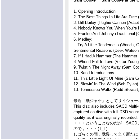
Sam Cooke "Sam Cooke at the C
1. Opening Introduction
2. The Best Things In Life Are Fre
3. Bill Bailey (Hughie Cannon [Adap
4. Nobody Knows You When You're 
5. Frankie And Johnny (Traditional [
6. Medley:
Try A Little Tenderness (Woods, Ca
Sentimental Reasons (Deek Watson,
7. If I Had A Hammer (The Hammer 
8. When I Fall In Love (Victor You
9. Twistin' The Night Away (Sam Co
10. Band Introductions
11. This Little Light Of Mine (Sam C
12. Blowin' In The Wind (Bob Dylan)
13. Tennessee Waltz (Redd Stewart
最近「紙ジャケ」としてリイシューされ
This disc also includes SACD Multi
captured on disc with full DSD sound
quality as it was originally recorded.
・・・ということなのだが，SAC
ので，・・・(T_T)
しばらくの間，我慢して全く新たに