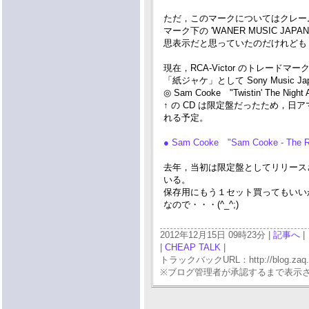
ただ，このマークについてはクレー
マーク下の 'WANER MUSIC
思表示だと思っていたのだけれども
現在，RCA-Victor のトレードマ
「紙ジャケ」として Sony Musi
◎ Sam Cooke "Twistin' The Night 
↑ の CD は限定盤だったため，
れる予定。
● Sam Cooke "Sam Cooke - The RC
去年，当初は限定盤としてリリース
いる。
保存用にもう１セット買ってもいい
なので・・・(^_^;)
2012年12月15日 09時23分 |
記事へ
|
|
CHEAP TALK
|
トラックバックURL：http://blog.zaq.ne.j
※ブログ管理者が承認するまで表示