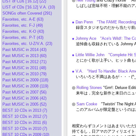
◎
Neil Young
and Crazy Horse "A
LIST of CDs ['16.12] (22)
しばしば意味不明・理解不能のアルバ
LIST of CDs ['16.12] V.A. (10)
SONGs often Covered (291)
Favorites, etc. A-E (63)
● Dan Penn "The FAME Recordin
Favorites, etc. F-J (49)
録音スタジオなのだから当たり前か
Favorites, etc. K-O (43)
Favorites, etc. P-T (43)
● Johnny Ace "Ace's Wild!: The C
Favorites, etc. U-Z/V.A. (23)
追悼曲も収録されている Johnny
Past MUSIC in 2014 (43)
● Little Willie John "Complete Hit
Past MUSIC in 2013 (60)
とにかく歌が上手い。ヒット曲も
Past MUSIC in 2012 (71)
Past MUSIC in 2011 (48)
● V.A. "Hard To Handle: Black Am
Past MUSIC in 2010 (79)
いろいろと不満はあるが・・・(^_^
Past MUSIC in 2009 (118)
Past MUSIC in 2008 (119)
◎
Rolling Stones
"Grrr!: Deluxe Edi
Past MUSIC in 2007 (56)
来年は，完全な新作と来日のニュース
Past MUSIC in 2006 (42)
◎
Sam Cooke
"Twistin' The Nigh
Past MUSIC in 2005 (52)
このアルバムが限定盤というのは
BEST 10 CDs in 2013 (7)
BEST 10 CDs in 2012 (7)
BEST 10 CDs in 2011 (6)
相変わらずコメントはあまりいただけな
BEST 10 CDs in 2010 (7)
持てるし，日アマのアフィリエイト
BEST 10 CDs in 2009 (10)