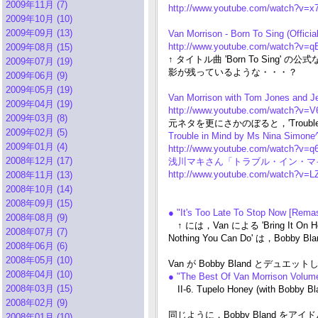
2009年11月 (7)
http://www.youtube.com/watch?v=
2009年10月 (10)
2009年09月 (13)
Van Morrison - Born To Sing (Offici
http://www.youtube.com/watch?v=
2009年08月 (15)
↑ タイトル曲 'Born To Sing' の
2009年07月 (19)
影が残っているような・・・？
2009年06月 (9)
2009年05月 (19)
Van Morrison with Tom Jones and Je
2009年04月 (19)
http://www.youtube.com/watch?v=
2009年03月 (8)
元ネタを更にさかのぼると，'Trouble
2009年02月 (5)
Trouble in Mind by Ms Nina Simon
2009年01月 (4)
http://www.youtube.com/watch?v=
2008年12月 (17)
浅川マキさん「トラブル・イン・マイン
http://www.youtube.com/watch?v=
2008年11月 (13)
2008年10月 (14)
2008年09月 (15)
● "It's Too Late To Stop Now [Rem
2008年08月 (9)
↑ には，Van による 'Bring It
2008年07月 (7)
Nothing You Can Do' は，Bobb
2008年06月 (6)
2008年05月 (10)
Van が Bobby Bland とデュエ
2008年04月 (10)
● "The Best Of Van Morrison Volum
2008年03月 (15)
II-6. Tupelo Honey (with Bobby Bl
2008年02月 (9)
同じように，Bobby Bland をアイ
2008年01月 (10)