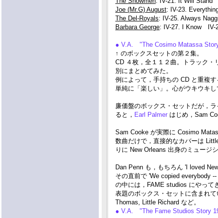
The Showmen
: IV-21. It Will Stand
Joe (Mr.G) August
: IV-23. Everythi
The Del-Royals
: IV-25. Always Naggi
Barbara George
: IV-27. I Know IV-
● V.A. "The Cosimo Matassa Stor
↑ のボックスセットの第２集。
CD ４枚，全１１２曲。トラック
別にまとめてみた。
例によって，手持ちの CD と重
単純に「楽しい」。心がウキウキし
廉価盤のボックス・セットだが，ラ
ると，
Earl Palmer
はじめ，Sam 
Sam Cooke が実際に Cosimo M
数曲だけで，直接的なカバーは Little Ric
りに New Orleans 出身のミュ
Dan Penn も，もちろん 'I loved New 
その直前で 'We copied everybody
の中には，FAME studios にや
表題のボックス・セットに含まれているシンガ
Thomas, Little Richard など。
● V.A. "The Fame Studios Story 