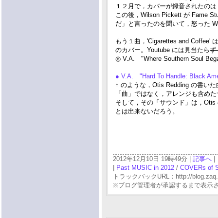
１２月で，カバーが録音されたのは
この後，Wilson Pickett が Fame
だ」と言ったのを聞いて，怒った Wil
もう１曲，'Cigarettes and Coff
のカバー。Youtube には見当たら
ず
◎ V.A. "Where Southern Soul Bega
● V.A. "Hard To Handle: Black Am
↑ のような，Otis Redding の書
「曲」ではなく，アレンジも含めた
そして，その「サウンド」は，Otis のア
とは出来ないだろう。
2012年12月10日 19時49分 |
記事へ
|
|
Past MUSIC in 2012
/
COVERs of 
トラックバックURL：http://blog.zaq.ne.j
※ブログ管理者が承認するまで表示