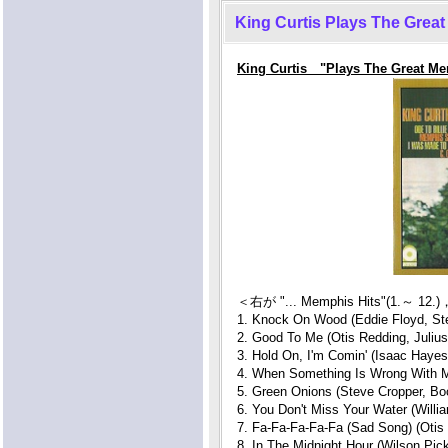
King Curtis Plays The Grea
King Curtis "Plays The Great Me
＜右が "... Memphis Hits"(1.～ 12
1. Knock On Wood (Eddie Floyd, St
2. Good To Me (Otis Redding, Juliu
3. Hold On, I'm Comin' (Isaac Hayes
4. When Something Is Wrong With M
5. Green Onions (Steve Cropper, Boo
6. You Don't Miss Your Water (Willia
7. Fa-Fa-Fa-Fa-Fa (Sad Song) (Otis
8. In The Midnight Hour (Wilson Pic