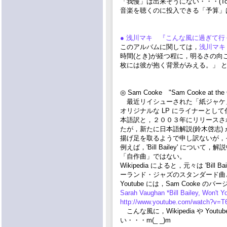
「我慢」は出来そうにない・・・(To
音楽を聴くのに投入できる「予算」は
● 浅川マキ 『こんな風に過ぎて行
このアルバムに関しては，
浅川マ
時間(とき)が経つ程に，明るさの
枚には彼が抱く背景がみえる。」 
◎ Sam Cooke "Sam Cooke at the 
最近リイシューされた「紙ジャケ
オリジナルな LP にライナーとして付けられて
本語訳と，２００３年にリリースされる際
たが，新たに日本語解説(鈴木啓志)
揚げ足を取るようで申し訳ないが，
例えば，'Bill Bailey' につ
「自作曲」ではない。
Wikipedia によると，元々は 'Bill
ーランド・ジャズのスタンダード曲
Youtube には，Sam Cooke
Sarah Vaughan *Bill Bailey, Won't
http://www.youtube.com/watch?v=
こんな風に，Wikipedia や Y
い・・・m(_ _)m