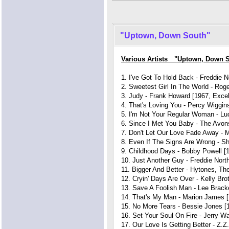
"Uptown, Down South"
Various Artists "Uptown, Down 
1. I've Got To Hold Back - Freddie N
2. Sweetest Girl In The World - Rog
3. Judy - Frank Howard [1967, Excel
4. That's Loving You - Percy Wiggin
5. I'm Not Your Regular Woman - Luc
6. Since I Met You Baby - The Avon
7. Don't Let Our Love Fade Away - 
8. Even If The Signs Are Wrong - Sh
9. Childhood Days - Bobby Powell [
10. Just Another Guy - Freddie Nort
11. Bigger And Better - Hytones, Th
12. Cryin' Days Are Over - Kelly Br
13. Save A Foolish Man - Lee Bracke
14. That's My Man - Marion James [
15. No More Tears - Bessie Jones [
16. Set Your Soul On Fire - Jerry W
17. Our Love Is Getting Better - Z.Z