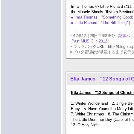
Irma Thomas や Little Ri
the Muscle Shoals Rhythm Sect
● Irma Thomas "Something Good:
● Little Richard "The Rill Thing" 
2012年12月26日 17時15分 |
記事へ
|
|
Past MUSIC in 2012
|
トラックバックURL：http://blog.zaq.ne.j
※ブログ管理者が承認するまで表示
Etta James "12 Songs of C
Etta James "12 Songs of Christm
1. Winter Wonderland 2. Jingle Be
Baby 5. Have Yourself a Merry Li
7. White Christmas 8. The Christm
The Little Drummer Boy (Carol of t
12. O Holy Night