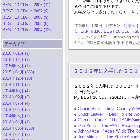
で，今年の前半はかなりきつくて更
BEST 10 CDs in 2008 (11)
る今日この頃であります。
BEST 10 CDs in 2007 (9)
来年からは，多分，おそらく，きっと
BEST 10 CDs in 2006 (9)
BEST 10 CDs in 2005 (8)
2012年12月30日 22時15分 |
記事へ
|
BEST 10 CDs in 2004 (12)
|
CHEAP TALK
/
BEST 10 CDs in 20
トラックバックURL：http://blog.zaq.ne.j
※ブログ管理者が承認するまで表示
アーカイブ
2016年01月 (1)
2015年12月 (1)
2015年05月 (1)
２０１２年に入手した２０１２
2015年04月 (283)
2014年12月 (10)
2014年11月 (3)
２０１２年に入手した２０１２年リリー
2014年10月 (4)
り上げたもの。
2014年09月 (5)
My BEST 10 CDs in 2012 は
2014年07月 (4)
● Charlie Rich "Sings Country & 
2014年06月 (6)
● Chuck Leavell "Back To The Wo
2014年05月 (2)
● Clarence Carter "The FAME Sing
2014年04月 (1)
● Dan Penn "The FAME Recordin
2014年03月 (250)
● Johnny Ace "Ace's Wild!: The C
2014年02月 (9)
● Joni Mitchell "The Studio Album