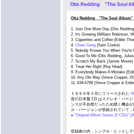
Otis Redding "The Soul A
Otis Redding "The Soul Album"
1. Just One More Day (Otis Redding
2. It's Growing (William Robinson, 
3. Cigarettes and Coffee (Eddie Tho
4.
Chain Gang
(Sam Cooke)
5. Nobody Knows You When You're 
6. Good To Me (Otis Redding, Juliu
7. Scratch My Back (James Moore)
8. Treat Her Right (Roy Head)
9. Everybody Makes A Mistake (Eddie
10. Any Ole Way (Steve Cropper, Ot
11. 634-5789 (Steve Cropper & Eddi
１９６６年４月にリリースされた
Ot
昔の日本盤 CD はステレオ・バージ
ンスが不自然だったため聴く機会が
ル・バージョンが収録されていて，i
● "Original Album Series (5 CDs)" [
収録曲の内，シングル・ヒットしているのは 'Jus