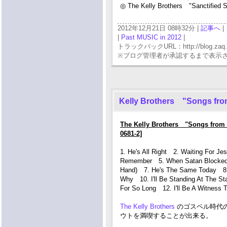
◎ The Kelly Brothers "Sanctifie
2012年12月21日 08時32分 |
記事へ
|
|
Past MUSIC in 2012
|
トラックバックURL：http://blog.zaq.ne.j
※ブログ管理者が承認するまで表示
Kelly Brothers "Songs fr
The Kelly Brothers "Songs from
0681-2]
1. He's All Right 2. Waiting For Je
Remember 5. When Satan Blocked
Hand) 7. He's The Same Today 8.
Why 10. I'll Be Standing At The S
For So Long 12. I'll Be A Witness 
The Kelly Brothers
のゴスペル時代
ウトを満喫することが出来る。