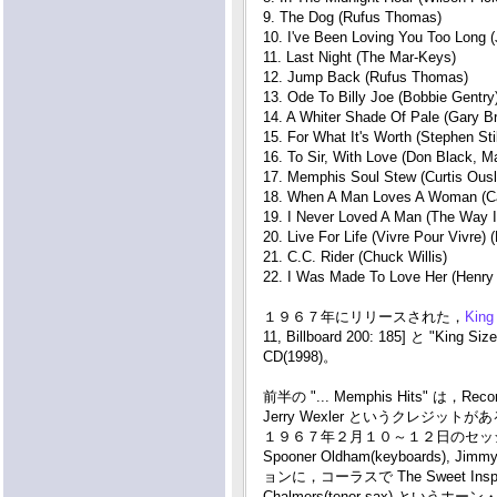
9. The Dog (Rufus Thomas)
10. I've Been Loving You Too Long (J
11. Last Night (The Mar-Keys)
12. Jump Back (Rufus Thomas)
13. Ode To Billy Joe (Bobbie Gentry
14. A Whiter Shade Of Pale (Gary Br
15. For What It's Worth (Stephen Stil
16. To Sir, With Love (Don Black, M
17. Memphis Soul Stew (Curtis Ousl
18. When A Man Loves A Woman (Cal
19. I Never Loved A Man (The Way 
20. Live For Life (Vivre Pour Vivre)
21. C.C. Rider (Chuck Willis)
22. I Was Made To Love Her (Henry
１９６７年にリリースされた，
King
11, Billboard 200: 185] と "King S
CD(1998)。
前半の "... Memphis Hits" は，Recorded
Jerry Wexler というクレジットが
１９６７年２月１０～１２日のセッ
Spooner Oldham(keyboards), Jim
ョンに，コーラスで The Sweet Inspiration
Chalmers(tenor sax) というホ