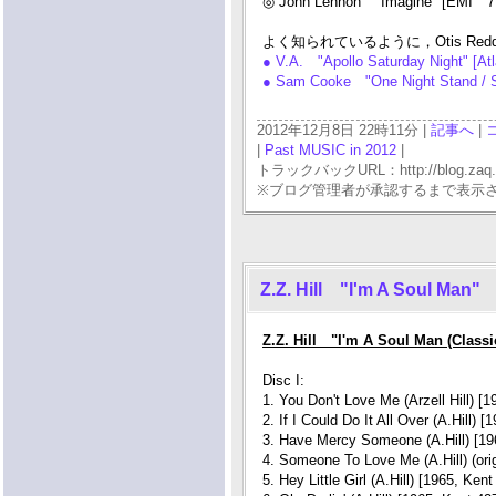
◎ John Lennon "Imagine" [EMI 7 
よく知られているように，Otis Redd
● V.A. "Apollo Saturday Night" [At
● Sam Cooke "One Night Stand / S
2012年12月8日 22時11分 |
記事へ
|
|
Past MUSIC in 2012
|
トラックバックURL：http://blog.zaq.ne.j
※ブログ管理者が承認するまで表示
Z.Z. Hill "I'm A Soul Man"
Z.Z. Hill "I'm A Soul Man (Class
Disc I:
1. You Don't Love Me (Arzell Hill) [
2. If I Could Do It All Over (A.Hill) 
3. Have Mercy Someone (A.Hill) [19
4. Someone To Love Me (A.Hill) (orig
5. Hey Little Girl (A.Hill) [1965, Kent