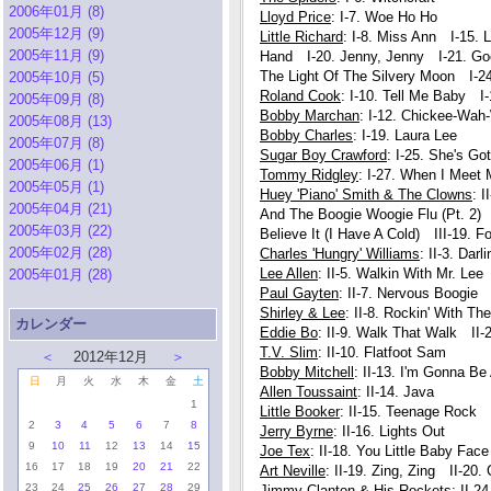
2006年01月 (8)
Lloyd Price
: I-7. Woe Ho Ho
2005年12月 (9)
Little Richard
: I-8. Miss Ann I-15. 
2005年11月 (9)
Hand I-20. Jenny, Jenny I-21. Go
The Light Of The Silvery Moon I-2
2005年10月 (5)
Roland Cook
: I-10. Tell Me Baby I
2005年09月 (8)
Bobby Marchan
: I-12. Chickee-Wah
2005年08月 (13)
Bobby Charles
: I-19. Laura Lee
2005年07月 (8)
Sugar Boy Crawford
: I-25. She's G
2005年06月 (1)
Tommy Ridgley
: I-27. When I Meet 
2005年05月 (1)
Huey 'Piano' Smith & The Clowns
: 
2005年04月 (21)
And The Boogie Woogie Flu (Pt. 2)
2005年03月 (22)
Believe It (I Have A Cold) III-19. F
2005年02月 (28)
Charles 'Hungry' Williams
: II-3. Dar
Lee Allen
: II-5. Walkin With Mr. Lee
2005年01月 (28)
Paul Gayten
: II-7. Nervous Boogie
Shirley & Lee
: II-8. Rockin' With Th
カレンダー
Eddie Bo
: II-9. Walk That Walk II-2
T.V. Slim
: II-10. Flatfoot Sam
＜
2012年12月
＞
Bobby Mitchell
: II-13. I'm Gonna B
日
月
火
水
木
金
土
Allen Toussaint
: II-14. Java
1
Little Booker
: II-15. Teenage Rock
2
3
4
5
6
7
8
Jerry Byrne
: II-16. Lights Out
9
10
11
12
13
14
15
Joe Tex
: II-18. You Little Baby Face
16
17
18
19
20
21
22
Art Neville
: II-19. Zing, Zing II-20
23
24
25
26
27
28
29
Jimmy Clanton & His Rockets
: II-2