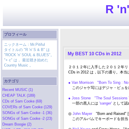
R 'n
プロフィール
ニックネーム：Mr.Pitiful
タイトルの "R 'n' S & B" は
My BEST 10 CDs in 2012
"ROCK 'n' SOUL & BLUES"。
"+ c" は， 最近聴き始めた
Country Music 。
２０１２年に入手した２０１２年リリース
CDs in 2012 は，以下の通
カテゴリ
● Van Morrison "Born To Sing : No
このジャケ写にはデジャ・ビュを
Recent MUSIC (1)
CHEAP TALK (189)
● Joss Stone "The Soul Sessions V
CDs of Sam Cooke (69)
一部の黒人には
'sanger'
として認
COVERs of Sam Cooke (129)
SONGs of Sam Cooke -1 (36)
◎
John Mayer
"Born and Raised"
SONGs of Sam Cooke -2 (23)
このアルバムでキーボードを担当
Dream Boogie (2)