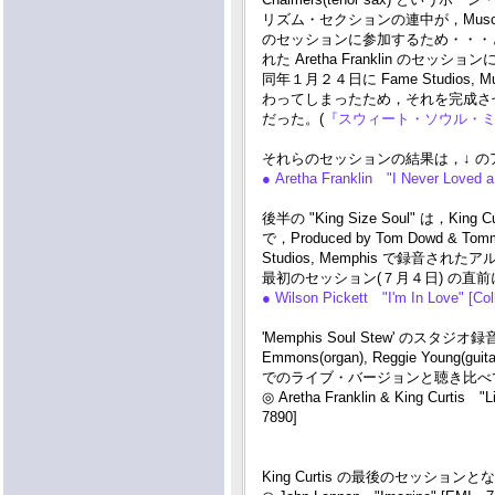
リズム・セクションの連中が，Muscle Sh
のセッションに参加するため・・・とい
れた Aretha Franklin のセ
同年１月２４日に Fame Studio
わってしまったため，それを完成させるために，
だった。(
『スウィート・ソウル・
それらのセッションの結果は，↓ 
● Aretha Franklin "I Never Loved
後半の "King Size Soul" は，King 
で，Produced by Tom Dowd
Studios, Memphis で録音された
最初のセッション(７月４日) の直
● Wilson Pickett "I'm In Love" [C
'Memphis Soul Stew' のスタ
Emmons(organ), Reggie Young(
でのライブ・バージョンと聴き比べ
◎ Aretha Franklin & King Curtis "L
7890]
King Curtis の最後のセッショ