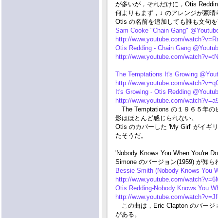
が多いが，それだけに，Otis Red
何よりもまず，↓ のアレンジが素晴
Otis の名前を追加しても誰も文
Sam Cooke "Chain Gang" @Youtub
http://www.youtube.com/watch?v
Otis Redding - Chain Gang @Youtu
http://www.youtube.com/watch?v=
The Temptations It's Growing @You
http://www.youtube.com/watch?v=
It's Growing - Otis Redding @Youtu
http://www.youtube.com/watch?v=a
The Temptations の１９６５年の
影はほとんど感じられない。
Otis のカバーした 'My Gir
たそうだ。
'Nobody Knows You When You're
Simone のバージョン(1959) が知ら
Bessie Smith (Nobody Knows You W
http://www.youtube.com/watch?v
Otis Redding-Nobody Knows You Wh
http://www.youtube.com/watch?v=
この曲は，Eric Clapton 
がある。