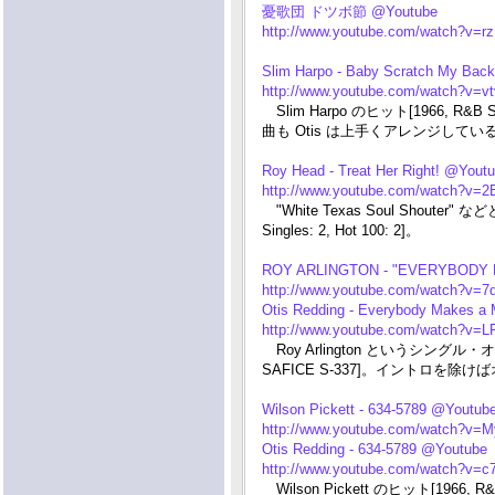
憂歌団 ドツボ節 @Youtube
http://www.youtube.com/watch?v
Slim Harpo - Baby Scratch My Bac
http://www.youtube.com/watch?v=v
Slim Harpo のヒット[1966, R&B
曲も Otis は上手くアレンジしてい
Roy Head - Treat Her Right! @Yout
http://www.youtube.com/watch?v
"White Texas Soul Shout
Singles: 2, Hot 100: 2]。
ROY ARLINGTON - "EVERYBODY 
http://www.youtube.com/watch?v=
Otis Redding - Everybody Makes a
http://www.youtube.com/watch?v
Roy Arlington というシングル
SAFICE S-337]。イントロを
Wilson Pickett - 634-5789 @Youtub
http://www.youtube.com/watch?v
Otis Redding - 634-5789 @Youtube
http://www.youtube.com/watch?v=c
Wilson Pickett のヒット[1966,