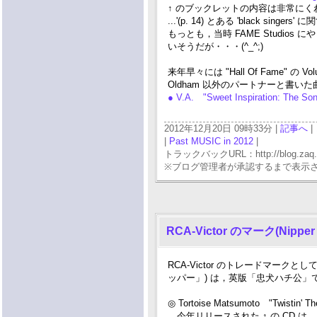
↑ のブックレットの内容は非常にくわしく，と
...'(p. 14) とある 'black 
もっとも，当時 FAME Studios 
いそうだが・・・(^_^;)
来年早々には "Hall Of Fame" 
Oldham 以外のパートナーと書
● V.A. "Sweet Inspiration: The S
2012年12月20日 09時33分 |
記事へ
|
|
Past MUSIC in 2012
|
トラックバックURL：http://blog.zaq.ne.j
※ブログ管理者が承認するまで表示
RCA-Victor のマーク(Nip
RCA-Victor のトレードマークとして
ッパー」) は，英版「忠犬ハチ公
◎ Tortoise Matsumoto "Twistin' T
今年リリースされた ↑ の CD は