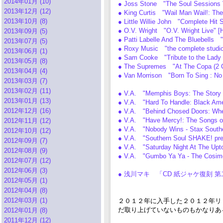
2014年01月 (10)
● Joss Stone "The Soul Sessions V
2013年12月 (12)
● King Curtis "Wail Man Wail!: Th
2013年10月 (8)
● Little Willie John "Complete Hit
● O.V. Wright "O.V. Wright Live" 
2013年09月 (5)
● Patti Labelle And The Bluebells
2013年07月 (5)
● Roxy Music "the complete studio
2013年06月 (1)
● Sam Cooke "Tribute to the Lad
2013年05月 (8)
● The Supremes "At The Copa (2 
2013年04月 (4)
● Van Morrison "Born To Sing : No
2013年03月 (7)
2013年02月 (11)
● V.A. "Memphis Boys: The Story
2013年01月 (13)
● V.A. "Hard To Handle: Black Am
2012年12月 (16)
● V.A. "Behind Chosed Doors: Wh
● V.A. "Have Mercy!: The Songs 
2012年11月 (12)
● V.A. "Nobody Wins - Stax Sout
2012年10月 (12)
● V.A. "Southern Soul SHAKE! pre
2012年09月 (7)
● V.A. "Saturday Night At The Up
2012年08月 (9)
● V.A. "Gumbo Ya Ya - The Cosim
2012年07月 (12)
2012年06月 (3)
● 浅川マキ 「CD 紙ジャケ復刻 
2012年05月 (1)
2012年04月 (8)
2012年03月 (1)
２０１２年に入手した２０１２年リリー
だ取り上げていないものもかなりあ
2012年01月 (8)
2011年12月 (12)