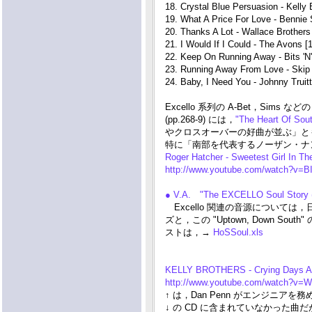
18. Crystal Blue Persuasion - Kelly 
19. What A Price For Love - Bennie
20. Thanks A Lot - Wallace Brothers
21. I Would If I Could - The Avons 
22. Keep On Running Away - Bits 'N
23. Running Away From Love - Skip
24. Baby, I Need You - Johnny Truit
Excello 系列の A-Bet，Si
(pp.268-9) には，
"The Heart Of Sou
やクロスオーバーの好曲が並ぶ」と
特に「南部を代表するノーザン・ナ
Roger Hatcher - Sweetest Girl In T
http://www.youtube.com/watch?v=
● V.A. "The EXCELLO Soul Story 
Excello 関連の音源については，日本で編
ズと，この "Uptown, Down
ストは，→
HoSSoul.xls
KELLY BROTHERS - Crying Days A
http://www.youtube.com/watch?v
↑ は，Dan Penn がエンジニアを
↓ の CD に含まれていなかった曲