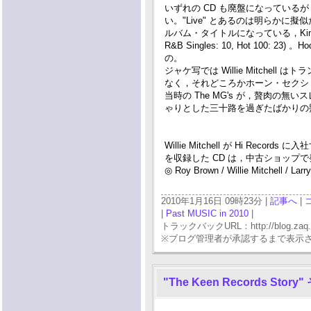
いずれの CD も廃盤になっているが，なぜか，
い。"Live" とあるのは明らか
ルバム・タイトルになっている，King Curt
R&B Singles: 10, Hot 100: 23
の。
ジャケ写では Willie Mitch
なく，それどころかホーン・セクシ
当時の The MG's が，贅肉の無い
ゃりとした三十路を過ぎたばかりの
Willie Mitchell が Hi Rec
を収録した CD は，中古ショップ
◎ Roy Brown / Willie Mitchell / La
2010年1月16日 09時23分 |
記事へ
|
|
Past MUSIC in 2010
|
トラックバックURL：http://blog.zaq.ne.j
※ブログ管理者が承認するまで表示
"The Keen Records Story