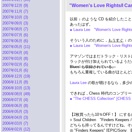
"Women's Love Rights/I Can't
2007年12月 (9)
2007年11月 (7)
2007年10月 (3)
以前 ↓ のような CD を紹介し
2007年09月 (3)
あったはず。
2007年08月 (7)
● Laura Lee "Women's Love Rights
2007年07月 (6)
そういう人のために，
もうすぐ
↓ 
2007年06月 (6)
● Laura Lee "Women's Love Rights/
2007年05月 (11)
2007年04月 (4)
アマゾンではまだトラック・リスト
2007年03月 (8)
ラックが付け加えられているようだ
2007年02月 (5)
Blues' も収録されている。
2007年01月 (6)
もちろん重複している曲がほとんど
2006年12月 (19)
2006年11月 (8)
Laura Lee
の歌が聴けるなら，多少のダ
2006年10月 (13)
できれば，Chess 時代のコンプ
2006年08月 (49)
● "The CHESS Collection" [CHESS
2006年07月 (4)
2006年06月 (8)
2006年05月 (3)
【2枚買ったら10％OFF！】 にす
2006年04月 (3)
○ Soul Children "Finders Keepers 
2006年03月 (7)
どちらも持ってるんですけどね。それも 
2006年02月 (12)
◎ "Finders Keepers" [EPIC/Sony 