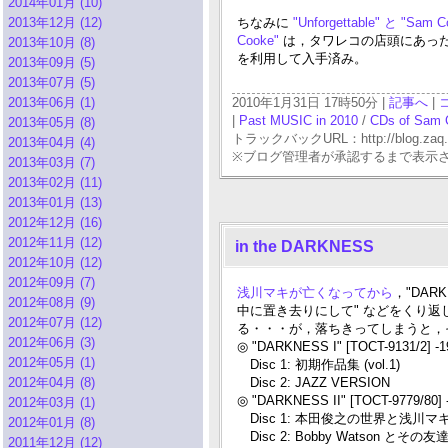
2014年01月 (10)
2013年12月 (12)
ちなみに
"Unforgettable" と "Sam 
Cooke"
は，タワレコの店頭にあっ
2013年10月 (8)
を利用して入手済み。
2013年09月 (5)
2013年07月 (5)
2013年06月 (1)
2010年1月31日 17時50分 |
記事へ
|
|
Past MUSIC in 2010
/
CDs of Sam 
2013年05月 (8)
トラックバックURL：http://blog.zaq.ne.j
2013年04月 (4)
※ブログ管理者が承認するまで表示
2013年03月 (7)
2013年02月 (11)
2013年01月 (13)
2012年12月 (16)
2012年11月 (12)
in the DARKNESS
2012年10月 (12)
2012年09月 (7)
浅川マキが亡くなってから
，"DA
2012年08月 (9)
中に置き去りにして" などをくり
2012年07月 (12)
る・・・が，落ちきってしまうと，そ
2012年06月 (3)
◎ "DARKNESS I" [TOCT-9131/2] -1
2012年05月 (1)
Disc 1: 初期作品集 (vol.1)
2012年04月 (8)
Disc 2: JAZZ VERSION
◎ "DARKNESS II" [TOCT-9779/80] 
2012年03月 (1)
Disc 1: 本田俊之の世界と浅川マ
2012年01月 (8)
Disc 2: Bobby Watson とそ
2011年12月 (12)