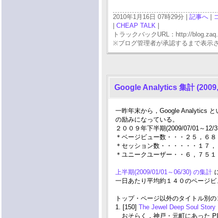
2010年1月16日 07時29分 |
記事へ
|
|
CHEAP TALK
|
トラックバックURL：http://blog.zaq.ne.j
※ブログ管理者が承認するまで表示
Google Analytics 集計 (2009,
一昨年末から，Google Anal
の励みになっている。
２００９年下半期(2009/07/01～
＊ベージビュー数・・・２５，６８
＊セッション数・・・・・・１７，
＊ユニークユーザー・・６，７５１
上半期(2009/01/01～06/30) の集計
一日あたり平均約１４０のページビュ
トップ・ページ以外のタイトル別のコ
1. [150]
The Jewel Deep Soul Story
おそらく，神戸・元町にあった P