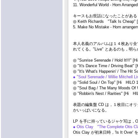
11. Wonderful World - Horn Arranged 
キースもお世話になったことがある・・
◎ Keith Richards "Talk Is Cheap" 
5. Make No Mistake - Horn arrangeme
本人名義のアルバムは１４枚あり全て
れてくる。"Live" とあるのも，明らか
◎ "Sunrise Serenade / Hold It!!!" [
◎ "It's Dance Time / Driving Beat"
◎ "It's What's Happenin' / The Hit 
● "Soul Serenade / Willie Mitchell 
◎ "Solid Soul / On Top" [Hi HILO 1
◎ "Soul Bag / The Many Moods Of Wi
◎ "Robbin's Nest / Rarities" [Hi HI
表題の編集盤 CD は，１枚目に
かいっぱいになる。
LP を手に持っているジャケ写は，Oti
● Otis Clay "The Complete Otis C
Otis Clay が初来日時，'Is It 