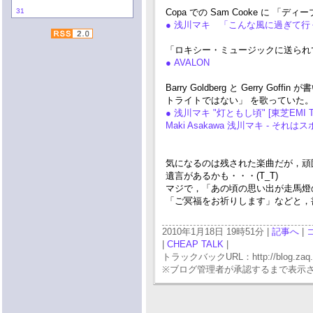
31
Copa での Sam Cooke に 
● 浅川マキ 「こんな風に過ぎて
「ロキシー・ミュージックに送られ
● AVALON
Barry Goldberg と Gerry Goffin
トライトではない」 を歌っていた
● 浅川マキ "灯ともし頃" [東芝EMI TO
Maki Asakawa 浅川マキ - それは
気になるのは残された楽曲だが，頑
遺言があるかも・・・(T_T)
マジで，「あの頃の思い出が走馬燈の
「ご冥福をお祈りします」などと，書
2010年1月18日 19時51分 |
記事へ
|
|
CHEAP TALK
|
トラックバックURL：http://blog.zaq.ne.j
※ブログ管理者が承認するまで表示