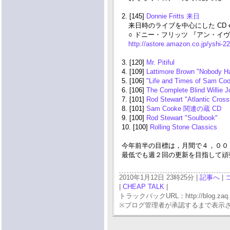
2. [145]
Donnie Fritts 来日
来日時のライブを中心にした CD＋
○ ドニー・フリッツ 『アン・イ
http://astore.amazon.co.jp/yshi-
3. [120]
Mr. Pitiful
4. [109]
Lattimore Brown "Nobody Ha
5. [106]
"Life and Times of Sam Co
6. [106]
The Complete Blind Willie 
7. [101]
Rod Stewart "Atlantic Cross
8. [101]
Sam Cooke 関連の蔵 CD
9. [100]
Rod Stewart "Soulbook"
10. [100]
Rolling Stone Classics
今年前半の目標は，月間で４，００
最低でも週２回の更新を目指して頑
2010年1月12日 23時25分 |
記事へ
|
|
CHEAP TALK
|
トラックバックURL：http://blog.zaq.ne.j
※ブログ管理者が承認するまで表示