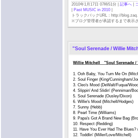
2010年1月17日 07時51分 |
記事へ
|
|
Past MUSIC in 2010
|
トラックバックURL：http://blog.zaq.ne.j
※ブログ管理者が承認するまで表示
"Soul Serenade / Willie Mitch
Willie Mitchell "Soul Serenade / 
1. Ooh Baby, You Turn Me On (Mitc
2. Soul Finger (King/Cunningham/Jo
3. Cleo's Mood (DeWalt/Fuqua/Woo
4. Slippin' And Slidin' (Penniman/Bo
5. Soul Serenade (Ousley/Dixon)
6. Willie's Mood (Mitchell/Hodges)
7. Sunny (Hebb)
8. Pearl Time (Williams)
9. Papa's Got A Brand New Bag (Br
10. Respect (Redding)
11. Have You Ever Had The Blues? 
12. Toddlin' (Miller/Love/Mitchell)