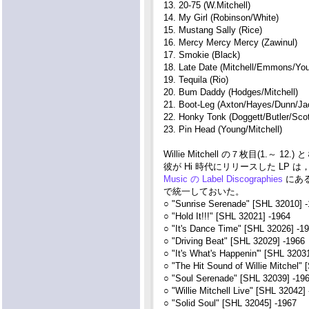
13. 20-75 (W.Mitchell)
14. My Girl (Robinson/White)
15. Mustang Sally (Rice)
16. Mercy Mercy Mercy (Zawinul)
17. Smokie (Black)
18. Late Date (Mitchell/Emmons/Yo
19. Tequila (Rio)
20. Bum Daddy (Hodges/Mitchell)
21. Boot-Leg (Axton/Hayes/Dunn/Ja
22. Honky Tonk (Doggett/Butler/Sco
23. Pin Head (Young/Mitchell)
Willie Mitchell の７枚目(1.～ 12
彼が Hi 時代にリリースした LP 
Music の Label Discographies
にある
で統一しておいた。
○ "Sunrise Serenade" [SHL 32010] 
○ "Hold It!!!" [SHL 32021] -1964
○ "It's Dance Time" [SHL 32026] -1
○ "Driving Beat" [SHL 32029] -1966
○ "It's What's Happenin'" [SHL 3203
○ "The Hit Sound of Willie Mitchel"
○ "Soul Serenade" [SHL 32039] -19
○ "Willie Mitchell Live" [SHL 32042]
○ "Solid Soul" [SHL 32045] -1967