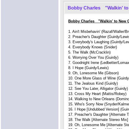
Bobby Charles "Walkin' to
Bobby Charles "Walkin' to New 
1. Ain't Misbehavin' (Razaf/Waller/B
2. Preacher's Daughter (Guirdy/Lewi
3. Everybody's Laughing (Guirdy/Lew
4. Everybody Knows (Snider)
5. The Walk (McCracklin)
6. Worrying Over You (Guirdy)
7. Goodnight Irene (Ledbetter/Lomax
8. I Hope (Guirdy/Lewis)
9. Oh, Lonesome Me (Gibson)
10. One More Glass of Wine (Guirdy
11. The Jealous Kind (Guirdy)
12. See You Later, Alligator (Guirdy)
13. Cross My Heart (Mattis/Robey)
14. Walking to New Orleans (Domin
15. Who's Sorry Now (Snyder/Kalme
16. I Hope [Undubbed Version] (Guir
17. Preacher's Daughter [Alternate T
18. The Walk [Alternate Stereo Mix]
19. Oh, Lonesome Me [Alternate Ste