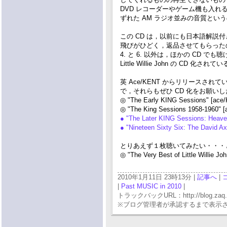
DVD レコーダーやゲーム機も入れ
ずれた AM ラジオ並みの音質という
この CD は，以前にも日本語解
飛びがひどく，返品させてもらった
4. と 6. 以外は，ほかの CD でも聴
Little Willie John の CD 化さ
英 Ace/KENT からリリースさ
で，それらもぜひ CD 化をお願いしたい
◎ "The Early KING Sessions" [ac
◎ "The King Sessions 1958-1960"
● "The Later KING Sessions: Heav
● "Nineteen Sixty Six: The David
とりあえず１枚聴いてみたい・・・
◎ "The Very Best of Little Willie J
2010年1月11日 23時13分 |
記事へ
|
|
Past MUSIC in 2010
|
トラックバックURL：http://blog.zaq.ne.j
※ブログ管理者が承認するまで表示