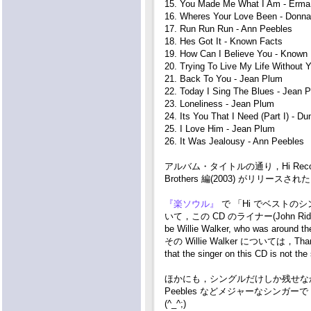
15. You Made Me What I Am - Erma
16. Wheres Your Love Been - Donn
17. Run Run Run - Ann Peebles
18. Hes Got It - Known Facts
19. How Can I Believe You - Known
20. Trying To Live My Life Without 
21. Back To You - Jean Plum
22. Today I Sing The Blues - Jean 
23. Loneliness - Jean Plum
24. Its You That I Need (Part I) - D
25. I Love Him - Jean Plum
26. It Was Jealousy - Ann Peebles
アルバム・タイトルの通り，Hi Record
Brothers 編(2003) がリリースされ
『楽ソウル』
で 「Hi でベストのシングル
いて，この CD のライナー(John Ridley) によ
be Willie Walker, who was around th
その Willie Walker については，Thanks to 
that the singer on this CD is not
ほかにも，シングルだけしか残せなかっ
Peebles などメジャーなシンガ
(^_^;)