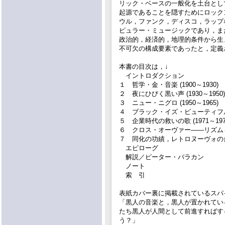
リック・ベースの一般化を土台とし
起源であることを隠すためにロック
ウル，ファンク，ディスコ，ラップ
ピュラー・ミュージックであり，ま
政治的，経済的，地理的条件から生
不可欠の構成要素であったと，定義
本書の目次は，↓
イントロダクション
１ 哲学・金・音楽 (1900～1930)
２ 夜にひびく黒い声 (1930～1950)
３ ニュー・ニグロ (1950～1965)
４ ブラック・イズ・ビューティフル，そ
５ 企業時代の救いの歌 (1971～197
６ クロス・オーヴァー――リズム＆ブル
７ 同化の功績，レトロヌーヴォの台頭 (
エピローグ
解説／ピーター・バラカン
ノート
索 引
表紙カバー裏に掲載されているスパ
「黒人の音楽と，黒人が置かれてい
たち黒人が人間として前進すればす
う？」