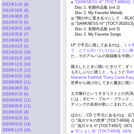
● "DARKNESS III" [TOCT-9985/6] -
2011年11月 (8)
Disc 1: 初期作品集 (vol.2)
2011年10月 (4)
Disc 2: My Favorite Melody
2011年08月 (3)
◎ "闇の中に置き去りにして －BLACK に G
2011年07月 (6)
◎ "DARKNESS IV" [TOCT-26201/2]
2011年06月 (10)
Disc 1: 初期作品集 (vol.3)
2011年05月 (7)
Disc 2: My Favorite Songs
2011年04月 (3)
LP で手元に残してあるのは，
１４作目
2011年03月 (5)
て，とても付いていけないように
2011年02月 (10)
た，そのアルバムの収録曲を今聴い
2011年01月 (10)
2010年12月 (14)
購入したときに聴いたきりで，ず～っ
2010年11月 (13)
も久しぶりに聴くと，ちょうど
Bett
2010年10月 (10)
Marianne Faithfull "Easy Come Ea
2010年09月 (11)
世界から抜け出してきた魔女に呪い
2010年08月 (5)
土方隆行というギタリストとの共演が
2010年07月 (6)
には，ボビー・ブルー・ブランド，
2010年06月 (11)
ディングの名前が歌いこまれていた
2010年05月 (11)
2010年03月 (4)
ほかに，CD で手元にあるのは，以
2010年02月 (5)
◎ "浅川マキの世界" [TOCT-6556] -1
2010年01月 (14)
◎ "浅川マキ II" [TOCT-6557] -1971
2009年12月 (16)
● "灯ともし頃" [TOCT-6933] -1976