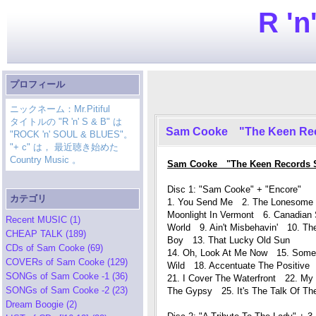
R 'n
プロフィール
ニックネーム：Mr.Pitiful
タイトルの "R 'n' S & B" は
Sam Cooke "The Keen Rec
"ROCK 'n' SOUL & BLUES"。
"+ c" は， 最近聴き始めた
Country Music 。
Sam Cooke "The Keen Records S
Disc 1: "Sam Cooke" + "Encore"
カテゴリ
1. You Send Me 2. The Lonesome
Moonlight In Vermont 6. Canadian
Recent MUSIC (1)
World 9. Ain't Misbehavin' 10. Th
CHEAP TALK (189)
Boy 13. That Lucky Old Sun
CDs of Sam Cooke (69)
14. Oh, Look At Me Now 15. Somed
COVERs of Sam Cooke (129)
Wild 18. Accentuate The Positive
SONGs of Sam Cooke -1 (36)
21. I Cover The Waterfront 22. My
SONGs of Sam Cooke -2 (23)
The Gypsy 25. It's The Talk Of Th
Dream Boogie (2)