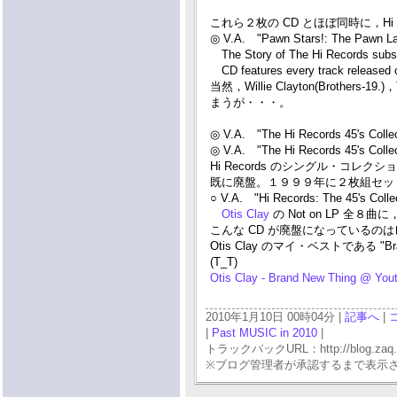
これら２枚の CD とほぼ同時に，Hi
◎ V.A. "Pawn Stars!: The Pawn La
The Story of The Hi Records subsid
CD features every track released o
当然，Willie Clayton(Brothers-19
まうが・・・。
◎ V.A. "The Hi Records 45's Colle
◎ V.A. "The Hi Records 45's Colle
Hi Records のシングル・コレク
既に廃盤。１９９９年に２枚組セッ
○ V.A. "Hi Records: The 45's Collec
Otis Clay
の Not on LP 全８曲
こんな CD が廃盤になっているの
Otis Clay のマイ・ベストである 
(T_T)
Otis Clay - Brand New Thing @ You
2010年1月10日 00時04分 |
記事へ
|
|
Past MUSIC in 2010
|
トラックバックURL：http://blog.zaq.ne.j
※ブログ管理者が承認するまで表示