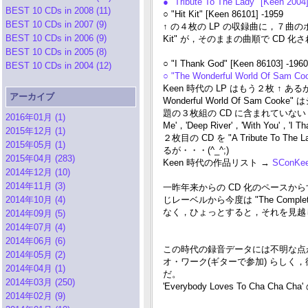
● "Tribute To The Lady" [Keen 2004
BEST 10 CDs in 2008 (11)
○ "Hit Kit" [Keen 86101] -1959
BEST 10 CDs in 2007 (9)
↑ の４枚の LP の収録曲に，７曲
BEST 10 CDs in 2006 (9)
Kit" が，そのままの曲順で CD 
BEST 10 CDs in 2005 (8)
○ "I Thank God" [Keen 86103] -1960
BEST 10 CDs in 2004 (12)
○ "The Wonderful World Of Sam Coo
Keen 時代の LP はもう２枚 ↑ ある
アーカイブ
Wonderful World Of Sam 
題の３枚組の CD に含まれていない Keen 
2016年01月 (1)
Me'，'Deep River'，'With You'，'I T
2015年12月 (1)
２枚目の CD を "A Tribute To
2015年05月 (1)
るが・・・(^_^;)
2015年04月 (283)
Keen 時代の作品リスト →
SConKee
2014年12月 (10)
2014年11月 (3)
一昨年来からの CD 化のペース
2014年10月 (4)
じレーベルから今度は "The Compl
なく，ひょっとすると，それを見越
2014年09月 (5)
2014年07月 (4)
2014年06月 (6)
この時代の録音データには不明な点が多いけれ
2014年05月 (2)
オ・ワーク(ギターで参加) らしく，彼女はほか
2014年04月 (1)
だ。
2014年03月 (250)
'Everybody Loves To Cha C
2014年02月 (9)