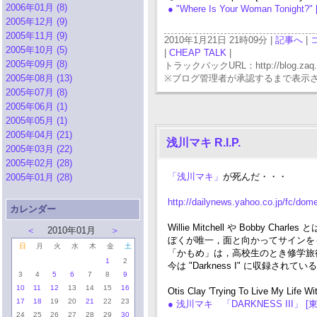
2006年01月 (8)
● "Where Is Your Woman Tonight?
2005年12月 (9)
2005年11月 (9)
2010年1月21日 21時09分 |
記事へ
|
2005年10月 (5)
|
CHEAP TALK
|
2005年09月 (8)
トラックバックURL：http://blog.zaq.ne.j
2005年08月 (13)
※ブログ管理者が承認するまで表示
2005年07月 (8)
2005年06月 (1)
2005年05月 (1)
2005年04月 (21)
浅川マキ R.I.P.
2005年03月 (22)
2005年02月 (28)
「浅川マキ」
が死んだ・・・
2005年01月 (28)
http://dailynews.yahoo.co.jp/fc/dom
カレンダー
Willie Mitchell や Bobby C
＜
2010年01月
＞
ぼくが唯一，面と向かってサインを
日
月
火
水
木
金
土
「かもめ」は，高校生のとき修学旅
1
2
今は "Darkness I" に収録
3
4
5
6
7
8
9
10
11
12
13
14
15
16
Otis Clay 'Trying To Live
17
18
19
20
21
22
23
● 浅川マキ 「DARKNESS III」 [東芝
24
25
26
27
28
29
30