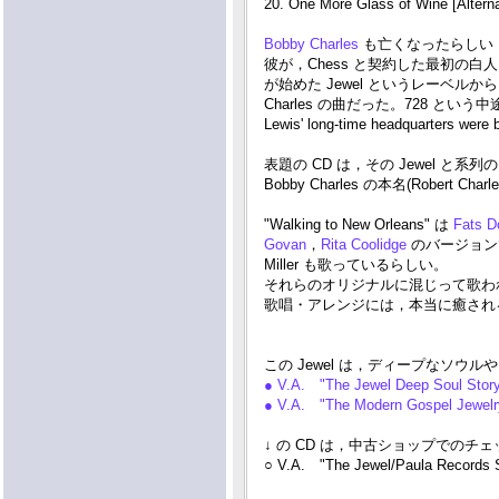
20. One More Glass of Wine [Alterna
Bobby Charles
も亡くなったらしい・・
彼が，Chess と契約した最初の白人シンガ
が始めた Jewel というレーベルからリリース
Charles の曲だった。728 という
Lewis' long-time headquarters we
表題の CD は，その Jewel と系列
Bobby Charles の本名(Robert Charle
"Walking to New Orleans" は
Fats D
Govan
，
Rita Coolidge
のバージョンで耳に
Miller も歌っているらしい。
それらのオリジナルに混じって歌われている 
歌唱・アレンジには，本当に癒され
この Jewel は，ディープなソウ
● V.A. "The Jewel Deep Soul Stor
● V.A. "The Modern Gospel Jewel
↓ の CD は，中古ショップでの
○ V.A. "The Jewel/Paula Records S