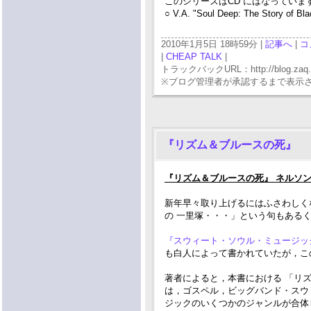
このシリーズはCD にはなっていま
○ V.A. "Soul Deep: The Story of Bl
2010年1月5日 18時59分 |
記事へ
|
コ
|
CHEAP TALK
|
トラックバックURL：http://blog.zaq.ne.j
※ブログ管理者が承認するまで表示
『リズム＆ブルースの死』
『リズム＆ブルースの死』 ネルソン・
新年早々取り上げるにはふさわしく
の 一里塚・・・」という句もあるくら
『スウィート・ソウル・ミュージ
も白人によって書かれていたが，この本を
著者によると，本書における 「リ
は，ゴスペル，ビッグバンド・スウ
ジックのいくつかのジャンルが合体