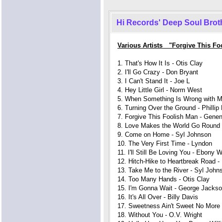
Hi Records' Deep Soul Brot
Various Artists "Forgive This Fo
1. That's How It Is - Otis Clay
2. I'll Go Crazy - Don Bryant
3. I Can't Stand It - Joe L
4. Hey Little Girl - Norm West
5. When Something Is Wrong with My
6. Turning Over the Ground - Phillip 
7. Forgive This Foolish Man - Gene
8. Love Makes the World Go Round -
9. Come on Home - Syl Johnson
10. The Very First Time - Lyndon
11. I'll Still Be Loving You - Ebony 
12. Hitch-Hike to Heartbreak Road -
13. Take Me to the River - Syl John
14. Too Many Hands - Otis Clay
15. I'm Gonna Wait - George Jacks
16. It's All Over - Billy Davis
17. Sweetness Ain't Sweet No More 
18. Without You - O.V. Wright