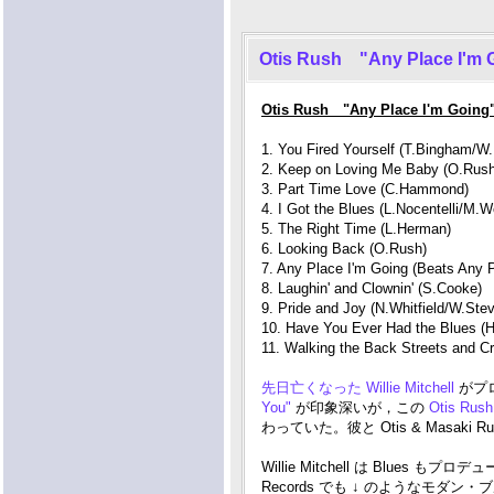
Otis Rush "Any Place I'm 
Otis Rush "Any Place I'm Going
1. You Fired Yourself (T.Bingham/W.
2. Keep on Loving Me Baby (O.Rush
3. Part Time Love (C.Hammond)
4. I Got the Blues (L.Nocentelli/M.W
5. The Right Time (L.Herman)
6. Looking Back (O.Rush)
7. Any Place I'm Going (Beats Any 
8. Laughin' and Clownin' (S.Cooke)
9. Pride and Joy (N.Whitfield/W.St
10. Have You Ever Had the Blues (H
11. Walking the Back Streets and Cr
先日亡くなった Willie Mitchell
がプ
You"
が印象深いが，この
Otis Rus
わっていた。彼と Otis & Masaki
Willie Mitchell は Blues 
Records でも ↓ のようなモダ