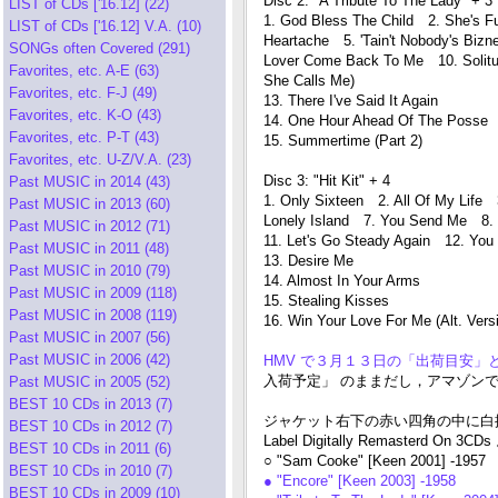
Disc 2: "A Tribute To The Lady" + 3
LIST of CDs ['16.12] (22)
1. God Bless The Child 2. She's F
LIST of CDs ['16.12] V.A. (10)
Heartache 5. 'Tain't Nobody's Bizn
SONGs often Covered (291)
Lover Come Back To Me 10. Solitu
Favorites, etc. A-E (63)
She Calls Me)
Favorites, etc. F-J (49)
13. There I've Said It Again
Favorites, etc. K-O (43)
14. One Hour Ahead Of The Posse
Favorites, etc. P-T (43)
15. Summertime (Part 2)
Favorites, etc. U-Z/V.A. (23)
Disc 3: "Hit Kit" + 4
Past MUSIC in 2014 (43)
1. Only Sixteen 2. All Of My Lif
Past MUSIC in 2013 (60)
Lonely Island 7. You Send Me 8. 
Past MUSIC in 2012 (71)
11. Let's Go Steady Again 12. Yo
Past MUSIC in 2011 (48)
13. Desire Me
Past MUSIC in 2010 (79)
14. Almost In Your Arms
Past MUSIC in 2009 (118)
15. Stealing Kisses
Past MUSIC in 2008 (119)
16. Win Your Love For Me (Alt. Vers
Past MUSIC in 2007 (56)
Past MUSIC in 2006 (42)
HMV で３月１３日の「出荷目安
入荷予定」 のままだし，アマゾン
Past MUSIC in 2005 (52)
BEST 10 CDs in 2013 (7)
ジャケット右下の赤い四角の中に白抜きで表示されて
BEST 10 CDs in 2012 (7)
Label Digitally Remasterd On 3CDs
BEST 10 CDs in 2011 (6)
○ "Sam Cooke" [Keen 2001] -1957
BEST 10 CDs in 2010 (7)
● "Encore" [Keen 2003] -1958
BEST 10 CDs in 2009 (10)