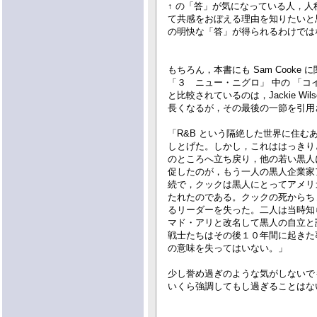
↑ の「答」が気になっている人，人
て共感をおぼえる理由を知りたいと
の明快な「答」が得られるわけでは
もちろん，本書にも Sam Cooke
「３ ニュー・ニグロ」 中の 「コインの
と比較されているのは，Jackie Wils
長くなるが，その最後の一節を引用させ
「R&B という隔絶した世界に住む
しとげた。しかし，これははっきり
のところへ立ち戻り，他の若い黒人
促したのが，もう一人の黒人企業家
続で，クックは黒人にとってアメリ
たれたのである。クックの死からち
るリーダーを失った。二人は当時知
マド・アリと改名して黒人の自立と
戦士たちはその後１０年間に起きた
の意味を失ってはいない。」
少し誉め過ぎのような気がしないでも
いくら強調してもし過ぎることはな