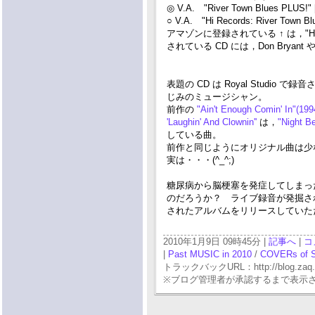
◎ V.A. "River Town Blues PLUS!"
○ V.A. "Hi Records: River Town Bl
アマゾンに登録されている ↑ は，"Hi 
されている CD には，Don Bryant
表題の CD は Royal Studio で録音
じみのミュージシャン。
前作の
"Ain't Enough Comin' In"(19
'Laughin' And Clownin''
は，
"Night B
している曲。
前作と同じようにオリジナル曲は少
実は・・・(^_^;)
糖尿病から脳梗塞を発症してしまった 
のだろうか？ ライブ録音が発掘さ
されたアルバムをリリースしていただき
2010年1月9日 09時45分 |
記事へ
|
コ
|
Past MUSIC in 2010
/
COVERs of 
トラックバックURL：http://blog.zaq.ne.j
※ブログ管理者が承認するまで表示