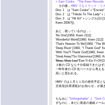
○ Sam Cooke "The Keen Records 
その後，
HMV でもトラック・リ
Disc 1 は "Sam Cooke"＋"Encore
Disc 2 は "Tribute To The Lady"＋
Disc 3 は "Hit Kit"＋シングル(13.[1958,
Keen 2006?])。
あと，残っているのは，↓
'No One'[1959, Keen 2111]
'Wonderful World'[1960, Keen 2112]
'That's Heaven To Me'[1960, "The 
'Deep River' [1960, "I Thank God" K
'With You'/'I Thank God'[1960, Keen
'Steal Away'/'So Glamorous'[1960, K
'Mary, Mary Lou'
/'Eee-Yi-Ee-Yi-Oh'
３枚の CD なら十分収録できたはずだが
一昨年来の CD 化ペースから考
高いと思われる。
HMV では１月１１日の発売予定
文状況(出荷遅延)のお知らせ」が届
ちなみに
"Unforgettable" と "Sam 
ずなのに，未だに発送の連絡メールが