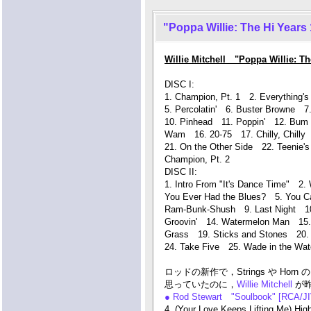
"Poppa Willie: The Hi Years
Willie Mitchell "Poppa Willie: T
DISC I:
1. Champion, Pt. 1 2. Everything'
5. Percolatin' 6. Buster Browne 
10. Pinhead 11. Poppin' 12. Bum 
Wam 16. 20-75 17. Chilly, Chill
21. On the Other Side 22. Teenie
Champion, Pt. 2
DISC II:
1. Intro From "It's Dance Time" 2
You Ever Had the Blues? 5. You C
Ram-Bunk-Shush 9. Last Night 10
Groovin' 14. Watermelon Man 15. 
Grass 19. Sticks and Stones 20.
24. Take Five 25. Wade in the Wat
ロッドの新作で，Strings や 
思っていたのに，
Willie Mitchell
が昨
● Rod Stewart "Soulbook" [RCA/J
4. (Your Love Keeps Lifting Me) High