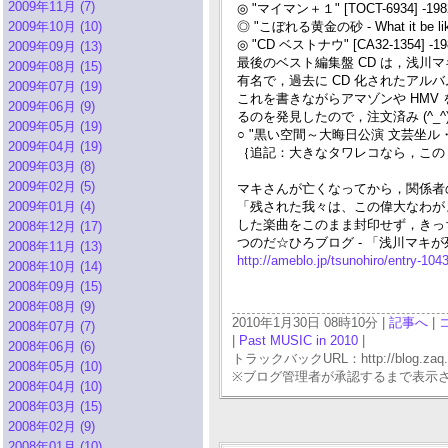
2009年11月 (7)
◎ "マイマン＋１" [TOCT-6934] -198
2009年10月 (10)
◎ "こぼれる黄金の砂 - What it be like
◎ "CD ベストナウ" [CA32-1354] -19
2009年09月 (13)
最後のベスト編集盤 CD は，浅川
2009年08月 (15)
有名で，過去に CD 化されたア
2009年07月 (19)
これを書きながらアマゾンや HMV 
2009年06月 (9)
るのを発見したので，注文済み (^_^)
2009年05月 (19)
○ "黒い空間～大晦日公演 文芸坐ル・ピリエ1
2009年04月 (19)
｛追記：大きなタワレコなら，この 
2009年03月 (8)
2009年02月 (5)
マキさんが亡くなってから，関係者
2009年01月 (4)
「残された我々は、この偉大なわが
した楽曲をこのまま封印せず，きっち
2008年12月 (17)
つのだ☆ひろブログ - 「浅川マキ
2008年11月 (13)
http://ameblo.jp/tsunohiro/entry-10
2008年10月 (14)
2008年09月 (15)
2008年08月 (9)
2010年1月30日 08時10分 |
記事へ
|
2008年07月 (7)
|
Past MUSIC in 2010
|
2008年06月 (6)
トラックバックURL：http://blog.zaq.ne.j
2008年05月 (10)
※ブログ管理者が承認するまで表示
2008年04月 (10)
2008年03月 (15)
2008年02月 (9)
2008年01月 (10)