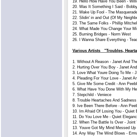
19. Hello How Have You Been - Willi
20. Was It Something I Said - Bobb
21. Wake Up Fool - The Masquerad
22. Slidin' in and Out (Of My Neigh
23. The Same Folks - Phillip Mitchel
24. What Made You Change Your Mi
25. Burning Bridges - Norm West
26. I Wanna Share Everything - Teac
Various Artists "Troubles, Heart
1. Without A Reason - Janet And Th
2. Hurting Over You Boy - Janet An
3. Love What Youre Doing To Me - 
4. Pleading For Your Love - Janet 
5. Give Me Some Credit - Ann Peeb
6. What Have You Done With My Hea
7. Stepchild - Veniece
8. Trouble Heartaches And Sadness
9. Ive Been There Before - Ann Pee
10. Im Afraid Of Losing You - Quiet
11. Do You Love Me - Quiet Elegan
12. When The Battle Is Over - Joint
13. Youve Got My Mind Messed Up 
14. Any Way The Wind Blows - Erm