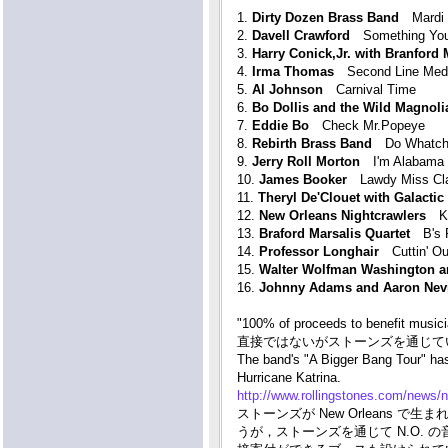
1.
Dirty Dozen Brass Band
Mardi G
2.
Davell Crawford
Something You
3.
Harry Conick,Jr. with Branford 
4.
Irma Thomas
Second Line Medle
5.
Al Johnson
Carnival Time
6.
Bo Dollis and the Wild Magnoli
7.
Eddie Bo
Check Mr.Popeye
8.
Rebirth Brass Band
Do Whatch
9.
Jerry Roll Morton
I'm Alabama
10.
James Booker
Lawdy Miss Cl
11.
Theryl De'Clouet with Galactic
12.
New Orleans Nightcrawlers
Ke
13.
Braford Marsalis Quartet
B's P
14.
Professor Longhair
Cuttin' Ou
15.
Walter Wolfman Washington a
16.
Johnny Adams and Aaron Nevi
"100% of proceeds to benefit 
直接ではないがストーンズを通じてい
The band's "A Bigger Bang Tour" has
Hurricane Katrina.
http://www.rollingstones.com/news
ストーンズが New Orleans
うが，ストーンズを通じて N.O.