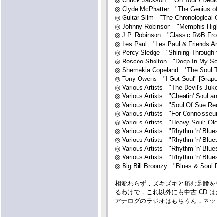
◎ Chuck Jackson "On Tour / Dedi
◎ Clyde McPhatter "The Genius o
◎ Guitar Slim "The Chronological 
◎ Johnny Robinson "Memphis Hig
◎ J.P. Robinson "Classic R&B Fr
◎ Les Paul "Les Paul & Friends A
◎ Percy Sledge "Shining Through 
◎ Roscoe Shelton "Deep In My So
◎ Shemekia Copeland "The Soul Tr
◎ Tony Owens "I Got Soul" [Gra
◎ Various Artists "The Devil's Ju
◎ Various Artists "Cheatin' Soul 
◎ Various Artists "Soul Of Sue Re
◎ Various Artists "For Connoiss
◎ Various Artists "Heavy Soul: O
◎ Various Artists "Rhythm 'n' Blu
◎ Various Artists "Rhythm 'n' Blu
◎ Various Artists "Rhythm 'n' Blu
◎ Various Artists "Rhythm 'n' Blu
◎ Big Bill Broonzy "Blues & Soul R
相変わらず，ズキズキと痛む足腰を
るわけで，これ以外にも中古 CD 
アナログのラジオはもちろん，ネットラ