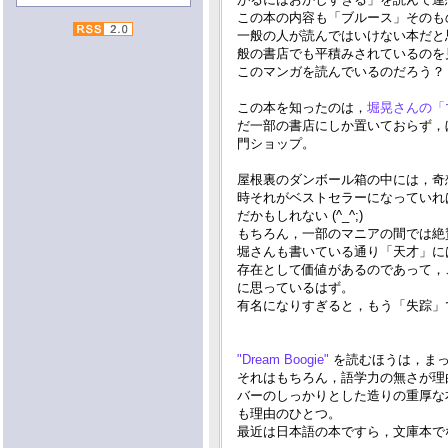
この本の内容も「ブルース」そのも
一般の人が読んではいけない本だと
般の書店でも平積みされているのを
このマンガを読んでいるのだろう？
この本を知ったのは，
堀晃さんの「
だ一部の書店にしか置いておらず，
門ショップ。
屋根裏のダンボール箱の中には，奇
時それがベストセラーになっていれ
だかもしれない (^_^;)
もちろん，一部のマニアの間では絶
堀さんも書いている通り「天才」に
存在として価値があるのであって，
に思っているはず。
有名になりすぎると，もう「失踪」
"Dream Boogie"
を読むほうは，まった
それはもちろん，語学力の無さが理
バーのしっかりとした造りの重厚な
も理由のひとつ。
最近は日本語の本ですら，文庫本で