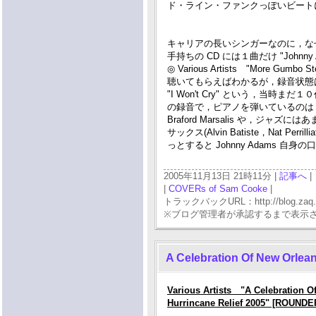
ド・ライン・ファンクっぽいビート
キャリアの長いシンガーなのに，な
手持ちの CD には１曲だけ "Johnn
◎ Various Artists "More Gumbo S
聴いてもらえばわかるが，録音状態
"I Won't Cry" という，当時
の録音で，ピアノを弾いているのは Elli
Braford Marsalis や，ジャズ
サックス(Alvin Batiste，Na
っとすると Johnny Adams 自身
2005年11月13日 21時11分 |
記事へ
|
|
COVERs of Sam Cooke
|
トラックバックURL：http://blog.zaq.ne.j
※ブログ管理者が承認するまで表示
A Celebration Of New Orlea
Various Artists "A Celebration O
Hurrincane Relief 2005" [ROUNDER