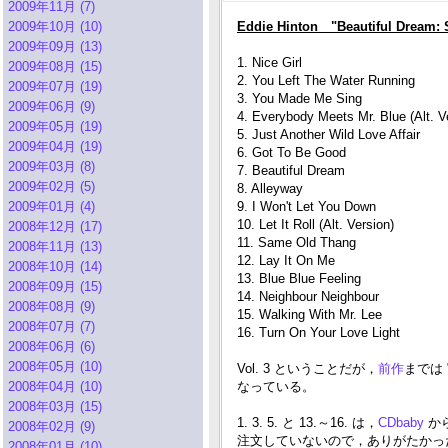
2009年11月 (7)
2009年10月 (10)
Eddie Hinton "Beautiful Dream: 
2009年09月 (13)
1. Nice Girl
2009年08月 (15)
2. You Left The Water Running
2009年07月 (19)
3. You Made Me Sing
2009年06月 (9)
4. Everybody Meets Mr. Blue (Alt. V
2009年05月 (19)
5. Just Another Wild Love Affair
2009年04月 (19)
6. Got To Be Good
2009年03月 (8)
7. Beautiful Dream
2009年02月 (5)
8. Alleyway
2009年01月 (4)
9. I Won't Let You Down
10. Let It Roll (Alt. Version)
2008年12月 (17)
11. Same Old Thang
2008年11月 (13)
12. Lay It On Me
2008年10月 (14)
13. Blue Blue Feeling
2008年09月 (15)
14. Neighbour Neighbour
2008年08月 (9)
15. Walking With Mr. Lee
2008年07月 (7)
16. Turn On Your Love Light
2008年06月 (6)
2008年05月 (10)
Vol. 3 ということだが，
前作
までは "
2008年04月 (10)
なっている。
2008年03月 (15)
1. 3. 5. と 13.～16. は，
CDbaby
か
2008年02月 (9)
注文していないので，ありがたかっ
2008年01月 (10)