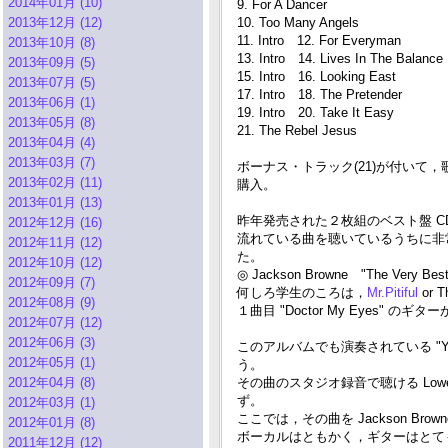
2014年01月 (10)
9. For A Dancer
2013年12月 (12)
10. Too Many Angels
11. Intro 12. For Everyman
2013年10月 (8)
13. Intro 14. Lives In The Balance
2013年09月 (5)
15. Intro 16. Looking East
2013年07月 (5)
17. Intro 18. The Pretender
2013年06月 (1)
19. Intro 20. Take It Easy
2013年05月 (8)
21. The Rebel Jesus
2013年04月 (4)
2013年03月 (7)
ボーナス・トラック(21)が付いて，
2013年02月 (11)
購入。
2013年01月 (13)
昨年発売された２枚組のベスト盤 C
2012年12月 (16)
流れている曲を聴いているうちに非
2012年11月 (12)
た。
2012年10月 (12)
◎ Jackson Browne "The Very Best 
2012年09月 (7)
何しろ学生のころは，
Mr.Pitiful
or 
2012年08月 (9)
１曲目 "Doctor My Eyes" のギ
2012年07月 (12)
2012年06月 (3)
このアルバムでも演奏されている "You
2012年05月 (1)
う。
2012年04月 (8)
その曲のスタジオ録音で聴ける Low
ず。
2012年03月 (1)
ここでは，その曲を Jackson B
2012年01月 (8)
ボーカルはともかく，ギターはとて
2011年12月 (12)