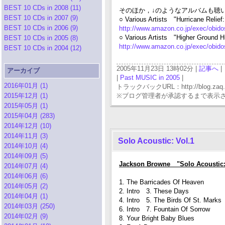
BEST 10 CDs in 2008 (11)
そのほか，↓のようなアルバムも聴
BEST 10 CDs in 2007 (9)
○ Various Artists "Hurricane Relie
BEST 10 CDs in 2006 (9)
http://www.amazon.co.jp/exec/obi
○ Various Artists "Higher Ground Hu
BEST 10 CDs in 2005 (8)
http://www.amazon.co.jp/exec/obi
BEST 10 CDs in 2004 (12)
2005年11月23日 13時02分 |
記事へ
|
アーカイブ
|
Past MUSIC in 2005
|
2016年01月 (1)
トラックバックURL：http://blog.zaq.ne.j
2015年12月 (1)
※ブログ管理者が承認するまで表示
2015年05月 (1)
2015年04月 (283)
2014年12月 (10)
2014年11月 (3)
Solo Acoustic: Vol.1
2014年10月 (4)
2014年09月 (5)
Jackson Browne "Solo Acoustic:
2014年07月 (4)
2014年06月 (6)
1. The Barricades Of Heaven
2014年05月 (2)
2. Intro 3. These Days
2014年04月 (1)
4. Intro 5. The Birds Of St. Marks
2014年03月 (250)
6. Intro 7. Fountain Of Sorrow
2014年02月 (9)
8. Your Bright Baby Blues