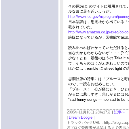
その原詩は↓のサイトに引用されて
ルな形に最も近いようだ。
http://www.loc.gov/rr/program/journe
日本語訳は，思潮社から出ている「ラン
載されていた。
http://www.amazon.co.jp/exec/obid
絶版になっているが，図書館で確認
読み比べればわかっていただけると
当なのかもわからないが・・・(^_^;
少なくとも，最後のほうの Take it a
で，そちらのほうがふさわしいので
ほかには，rumble に street f
思潮社版の詩集には「ブルースと呼
ので，一読をお勧めしたい。
「ブルース！ 心が痛むとき，ひと
がるには悲しすぎ，悲しがるにはお
"sad funny songs — too sad to be f
2005年11月16日 23時17分 |
記事へ
|
|
Dream Boogie
|
トラックバックURL：http://blog.zaq.ne.j
※ブログ管理者が承認するまで表示