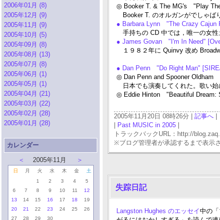
2006年01月 (8)
◎ Booker T. & The MG's "Play Th
2005年12月 (9)
Booker T. のオルガンがでしゃ
● Barbara Lynn "The Crazy Cajun
2005年11月 (9)
手持ちの CD 中では，唯一の女
2005年10月 (5)
● James Govan "I'm In Need" [Ove
2005年09月 (8)
１９８２年に Quinvy 改め Broa
2005年08月 (13)
2005年07月 (8)
● Dan Penn "Do Right Man" [SI
2005年06月 (1)
◎ Dan Penn and Spooner Oldham 
2005年05月 (1)
日本でも演奏してくれた。歌い始める
2005年04月 (21)
◎ Eddie Hinton "Beautiful Dream: 
2005年03月 (22)
2005年02月 (28)
2005年11月20日 08時26分 |
記事へ
|
2005年01月 (28)
|
Past MUSIC in 2005
|
トラックバックURL：http://blog.zaq.ne.j
※ブログ管理者が承認するまで表示
カレンダー
＜
2005年11月
＞
日
月
火
水
木
金
土
1
2
3
4
5
失踪日記
6
7
8
9
10
11
12
13
14
15
16
17
18
19
20
21
22
23
24
25
26
Langston Hughes のエッセイ
中の「
27
28
29
30
がるにはおかしすぎる」を読んで連