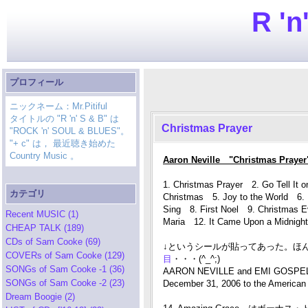
R 'n
プロフィール
ニックネーム：Mr.Pitiful
タイトルの "R 'n' S & B" は
Christmas Prayer
"ROCK 'n' SOUL & BLUES"。
"+ c" は， 最近聴き始めた
Country Music 。
Aaron Neville "Christmas Praye
1. Christmas Prayer 2. Go Tell It 
カテゴリ
Christmas 5. Joy to the World 6. 
Sing 8. First Noel 9. Christmas E
Recent MUSIC (1)
Maria 12. It Came Upon a Midnig
CHEAP TALK (189)
CDs of Sam Cooke (69)
↓というシールが貼ってあった。ほ
COVERs of Sam Cooke (129)
目
・・・(^_^;)
SONGs of Sam Cooke -1 (36)
AARON NEVILLE and EMI GOSPEL wil
SONGs of Sam Cooke -2 (23)
December 31, 2006 to the American
Dream Boogie (2)