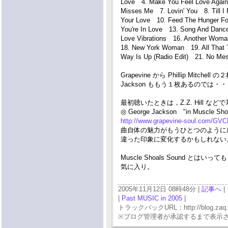
Love 4. Make You Feel Love Agai
Misses Me 7. Lovin' You 8. Till 
Your Love 10. Feed The Hunger For
You're In Love 13. Song And Dance
Love Vibrations 16. Another Woma
18. New York Woman 19. All That 
Way Is Up (Radio Edit) 21. No Me
Grapevine から Phillip Mit
Jackson ももう１枚あるので
最初聴いたときは，Z.Z. Hill
◎ George Jackson "in Muscle Sho
http://www.grapevine-soul.com/GV
曲自体の魅力がもうひとつのように
違った印象に変化するかもしれない
Muscle Shoals Sound
気に入り。
2005年11月12日 08時48分 |
記事へ
|
|
Past MUSIC in 2005
|
トラックバックURL：http://blog.zaq.ne.j
※ブログ管理者が承認するまで表示