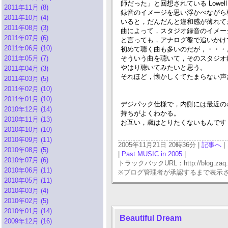
師だった」と回想されている Lowe
2011年11月 (8)
録音のイメージを思い浮かべながら
2011年10月 (4)
いると，だんだんと違和感が薄れて
2011年08月 (3)
曲によって，スタジオ録音のイメー
2011年07月 (6)
と言っても，アナログ盤で追いかけてい
2011年06月 (10)
初めて聴く曲も多いのだが，・・・
2011年05月 (7)
そういう曲を聴いて，そのスタジオ録
やはり聴いてみたいと思う。
2011年04月 (3)
それほど，懐かしくてたまらない声
2011年03月 (5)
2011年02月 (10)
2011年01月 (10)
デジパック仕様で，内側には最近の
2010年12月 (14)
持ちがよくわかる。
2010年11月 (13)
お互い，歳はとりたくないもんです・・
2010年10月 (10)
2010年09月 (11)
2005年11月21日 20時36分 |
記事へ
|
2010年08月 (5)
|
Past MUSIC in 2005
|
2010年07月 (6)
トラックバックURL：http://blog.zaq.ne.j
2010年06月 (11)
※ブログ管理者が承認するまで表示
2010年05月 (11)
2010年03月 (4)
2010年02月 (5)
2010年01月 (14)
Beautiful Dream
2009年12月 (16)