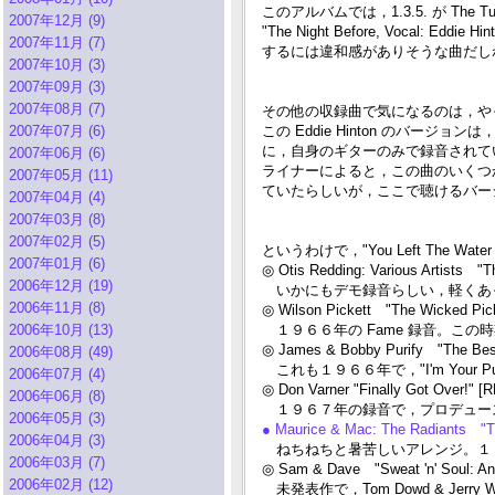
このアルバムでは，1.3.5. が The Tus
2007年12月 (9)
"The Night Before, Voca
2007年11月 (7)
するには違和感がありそうな曲だしね・
2007年10月 (3)
2007年09月 (3)
2007年08月 (7)
その他の収録曲で気になるのは，やっぱり "Yo
2007年07月 (6)
この Eddie Hinton のバージョンは，
に，自身のギターのみで録音されて
2007年06月 (6)
ライナーによると，この曲のいくつかあるカ
2007年05月 (11)
ていたらしいが，ここで聴けるバージ
2007年04月 (4)
2007年03月 (8)
2007年02月 (5)
というわけで，"You Left The Water
2007年01月 (6)
◎ Otis Redding: Various Artists "
2006年12月 (19)
いかにもデモ録音らしい，軽くあっさり
2006年11月 (8)
◎ Wilson Pickett "The Wicked Pic
2006年10月 (13)
１９６６年の Fame 録音。この時期
◎ James & Bobby Purify "The Bes
2006年08月 (49)
これも１９６６年で，"I'm Your
2006年07月 (4)
◎ Don Varner "Finally Got Over!"
2006年06月 (8)
１９６７年の録音で，プロデュースは 
2006年05月 (3)
● Maurice & Mac: The Radiants "T
2006年04月 (3)
ねちねちと暑苦しいアレンジ。１９６８年の 
2006年03月 (7)
◎ Sam & Dave "Sweat 'n' Soul: An
2006年02月 (12)
未発表作で，Tom Dowd & Jerry 