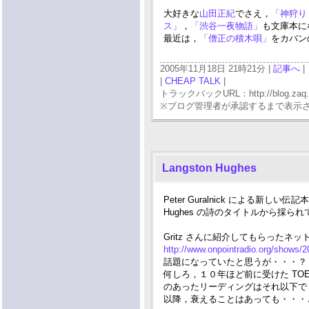
大好きな
山田正紀
でさえ，
「神狩り
ス」
，
「渋谷一夜物語」
も文庫本に
最近は，
「僧正の積木唄」
をカバン
2005年11月18日 21時21分 |
記事へ
|
|
CHEAP TALK
|
トラックバックURL：http://blog.zaq.ne.j
※ブログ管理者が承認するまで表示
Langston Hughes
Peter Guralnick による新しい伝記
Hughes の詩のタイトルから採ら
Gritz さんに紹介してもらったネッ
http://www.onpointradio.org/shows/
話題になっていたと思うが・・・？
何しろ，１０年ほど前に受けた TO
のあったリーディングはそれ以下で
以降，衰えることはあっても・・・とい