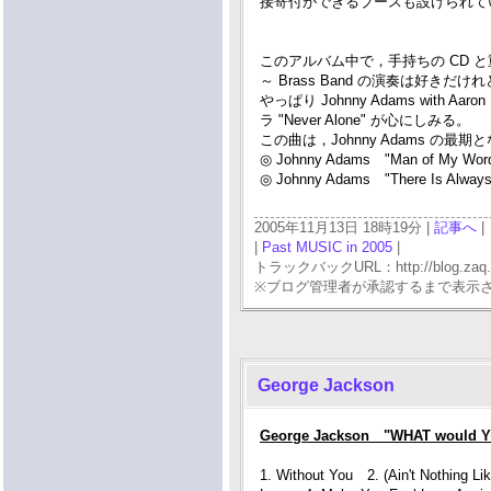
接寄付ができるブースも設けられて
このアルバム中で，手持ちの CD と重複し
～ Brass Band の演奏は好きだ
やっぱり Johnny Adams with A
ラ "Never Alone" が心にしみる。
この曲は，Johnny Adams の
◎ Johnny Adams "Man of My Wo
◎ Johnny Adams "There Is Alway
2005年11月13日 18時19分 |
記事へ
|
|
Past MUSIC in 2005
|
トラックバックURL：http://blog.zaq.ne.j
※ブログ管理者が承認するまで表示
George Jackson
George Jackson "WHAT would Y
1. Without You 2. (Ain't Nothing L