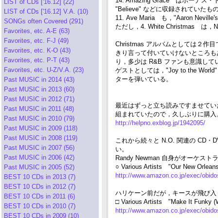
14. Amazing Grace は
LIST of CDs ['16.12] (22)
"Believe" などに収録されていたものと同
LIST of CDs ['16.12] V.A. (10)
11. Ave Maria も，"Aaron Nevi
SONGs often Covered (291)
ただし，4. White Christmas 
Favorites, etc. A-E (63)
Favorites, etc. F-J (49)
Christmas アルバムとして
Favorites, etc. K-O (43)
きり言って付いていけないところもあるが，今回
Favorites, etc. P-T (43)
り，多少は R&B ファンも意識し
Favorites, etc. U-Z/V.A. (23)
ゲストとしては，"Joy to the World"
ターを弾いている。
Past MUSIC in 2014 (43)
Past MUSIC in 2013 (60)
Past MUSIC in 2012 (71)
最近はずっと立ち読みですませてい
Past MUSIC in 2011 (48)
組まれていたので，久しぶりに購入
Past MUSIC in 2010 (79)
http://helpno.exblog.jp/1942095/
Past MUSIC in 2009 (118)
Past MUSIC in 2008 (119)
これから続々と N.O. 関連の C
Past MUSIC in 2007 (56)
い。
Past MUSIC in 2006 (42)
Randy Newman 自身がオーケス
○ Various Artists "Our New Orleans:
Past MUSIC in 2005 (52)
http://www.amazon.co.jp/exec/obi
BEST 10 CDs in 2013 (7)
BEST 10 CDs in 2012 (7)
ハリケーン前だが，キースが飛び入り
BEST 10 CDs in 2011 (6)
□ Various Artists "Make It Funky (
BEST 10 CDs in 2010 (7)
http://www.amazon.co.jp/exec/obi
BEST 10 CDs in 2009 (10)