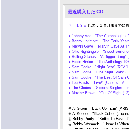
最近購入した CD
７月１８日
以降，１０月末までに購
● Johnny Ace "The Chronological 
● Benny Latimore "The Early Yea
● Marvin Gaye "Marvin Gaye At Th
● Ollie Nightingale "Sweet Surren
● Rolling Stones "A Bigger Bang" 
● Eddie Hinton "The Anthology 19
● Sam Cooke "Night Beat" [RCA/L
● Sam Cooke "One Night Stand / L
● Sam Cooke "The Best Of Sam Co
● Lou Rawls "Live!" [Capitol/EMI 
● The Glories "Special Singles Fo
● Maxine Brown "Out Of Sight (
◎ Al Green "Back Up Train" [ARI
◎ Al Kooper "Black Coffee (Japa
◎ Bobby Purify "Better To Have
◎ Bobby Womack "Home Is Where 