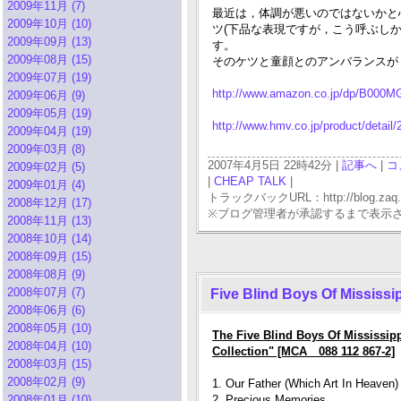
2009年11月 (7)
最近は，体調が悪いのではないかと心配
2009年10月 (10)
ツ(下品な表現ですが，こう呼ぶし
2009年09月 (13)
す。
2009年08月 (15)
そのケツと童顔とのアンバランスが，
2009年07月 (19)
http://www.amazon.co.jp/dp/B000
2009年06月 (9)
2009年05月 (19)
http://www.hmv.co.jp/product/detail
2009年04月 (19)
2009年03月 (8)
2007年4月5日 22時42分 |
記事へ
|
コ
2009年02月 (5)
|
CHEAP TALK
|
2009年01月 (4)
トラックバックURL：http://blog.zaq.ne.j
2008年12月 (17)
※ブログ管理者が承認するまで表示
2008年11月 (13)
2008年10月 (14)
2008年09月 (15)
2008年08月 (9)
2008年07月 (7)
Five Blind Boys Of Mississi
2008年06月 (6)
2008年05月 (10)
The Five Blind Boys Of Mississip
2008年04月 (10)
Collection" [MCA 088 112 867-2]
2008年03月 (15)
2008年02月 (9)
1. Our Father (Which Art In Heaven)
2008年01月 (10)
2. Precious Memories