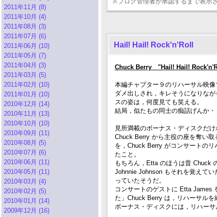
※ブログ管理者が承認するまで表示
2011年11月 (8)
2011年10月 (4)
2011年08月 (3)
2011年07月 (6)
Hail! Hail! Rock'n'Roll
2011年06月 (10)
2011年05月 (7)
2011年04月 (3)
Chuck Berry "Hail! Hail! Rock'n
2011年03月 (5)
2011年02月 (10)
本編チャプター９のリハーサル映像で，Chu
ダメ出しされ，キレそうになりなが
2011年01月 (10)
スの姿は，何度見ても笑える。
2010年12月 (14)
結局，似たもの同士の痴話げんか・・・
2010年11月 (13)
2010年10月 (10)
見所満載のボーナス・ディスクだけ
2010年09月 (11)
Chuck Berry から主役の座を奪い
2010年08月 (5)
を，Chuck Berry がコンサ
2010年07月 (6)
たこと。
2010年06月 (11)
もちろん，Etta のほうは昔 Ch
2010年05月 (11)
Johnnie Johnson もそれを覚え
っていたそうだ。
2010年03月 (4)
コンサートのゲストに Etta Ja
2010年02月 (5)
た」Chuck Berry は，リハー
2010年01月 (14)
ボーナス・ディスクには，リハーサルで "
2009年12月 (16)