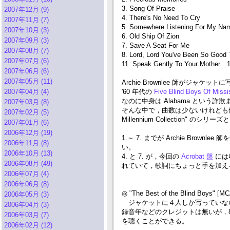
3. Song Of Praise
2007年12月 (9)
4. There's No Need To Cry
2007年11月 (7)
5. Somewhere Listening For My Na
2007年10月 (3)
6. Old Ship Of Zion
2007年09月 (3)
7. Save A Seat For Me
2007年08月 (7)
8. Lord, Lord You've Been So Go
2007年07月 (6)
11. Speak Gently To Your Mother 1
2007年06月 (6)
2007年05月 (11)
Archie Brownlee 師がジャケ
2007年04月 (4)
'60 年代の
Five Blind Boys Of Missi
なのに中身は Alabama という詐欺
2007年03月 (8)
そんな中で，曲数は少ないけれども値段が手
2007年02月 (5)
Millennium Collection"
2007年01月 (6)
2006年12月 (19)
1.～ 7. までが Archie Br
2006年11月 (8)
い。
2006年10月 (13)
4. と 7. が，今回の
Acrobat 盤
には収
2006年08月 (49)
れていて，歌詞にちょっと手を加え
2006年07月 (4)
2006年06月 (8)
◎ "The Best of the Blind Boys" 
2006年05月 (3)
ジャケットに４人しか写っていないためか
2006年04月 (3)
録音年などのクレジットは無いが，8. Certainl
2006年03月 (7)
を聴くことができる。
2006年02月 (12)