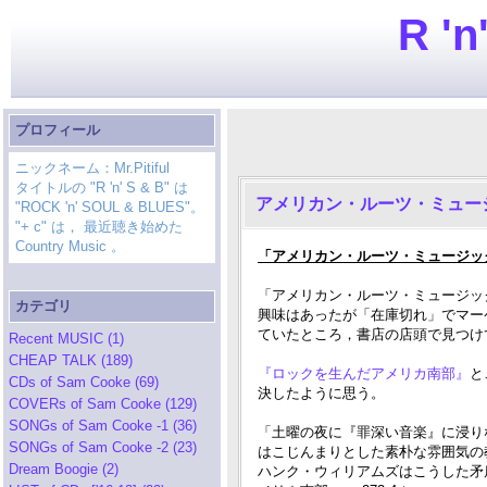
R 'n
プロフィール
ニックネーム：Mr.Pitiful
タイトルの "R 'n' S & B" は
アメリカン・ルーツ・ミュー
"ROCK 'n' SOUL & BLUES"。
"+ c" は， 最近聴き始めた
Country Music 。
「アメリカン・ルーツ・ミュージック
「アメリカン・ルーツ・ミュージッ
カテゴリ
興味はあったが「在庫切れ」でマー
ていたところ，書店の店頭で見つけて，
Recent MUSIC (1)
CHEAP TALK (189)
『ロックを生んだアメリカ南部』
と
CDs of Sam Cooke (69)
決したように思う。
COVERs of Sam Cooke (129)
SONGs of Sam Cooke -1 (36)
「土曜の夜に『罪深い音楽』に浸り
SONGs of Sam Cooke -2 (23)
はこじんまりとした素朴な雰囲気の
Dream Boogie (2)
ハンク・ウィリアムズはこうした矛