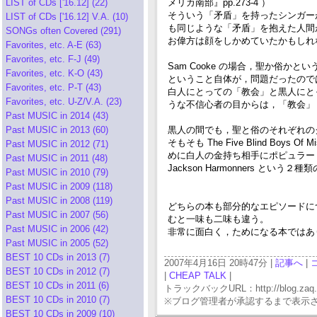
LIST of CDs ['16.12] (22)
メリカ南部』pp.273-4 ）
そういう「矛盾」を持ったシンガー
LIST of CDs ['16.12] V.A. (10)
も同じような「矛盾」を抱えた人間
SONGs often Covered (291)
お偉方は顔をしかめていたかもしれない
Favorites, etc. A-E (63)
Favorites, etc. F-J (49)
Sam Cooke の場合，聖か俗
Favorites, etc. K-O (43)
ということ自体が，問題だったので
Favorites, etc. P-T (43)
白人にとっての「教会」と黒人にと
Favorites, etc. U-Z/V.A. (23)
うな不信心者の目からは，「教会」＝
Past MUSIC in 2014 (43)
Past MUSIC in 2013 (60)
黒人の間でも，聖と俗のそれぞれの
そもそも The Five Blind Bo
Past MUSIC in 2012 (71)
めに白人の金持ち相手にポピュラー・ソングを
Past MUSIC in 2011 (48)
Jackson Harmonners とい
Past MUSIC in 2010 (79)
Past MUSIC in 2009 (118)
Past MUSIC in 2008 (119)
どちらの本も部分的なエピソードに
Past MUSIC in 2007 (56)
むと一味も二味も違う。
Past MUSIC in 2006 (42)
非常に面白く，ためになる本ではありま
Past MUSIC in 2005 (52)
BEST 10 CDs in 2013 (7)
2007年4月16日 20時47分 |
記事へ
|
BEST 10 CDs in 2012 (7)
|
CHEAP TALK
|
BEST 10 CDs in 2011 (6)
トラックバックURL：http://blog.zaq.ne.j
BEST 10 CDs in 2010 (7)
※ブログ管理者が承認するまで表示
BEST 10 CDs in 2009 (10)