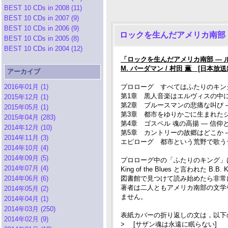
BEST 10 CDs in 2008 (11)
BEST 10 CDs in 2007 (9)
BEST 10 CDs in 2006 (9)
ロックを生んだアメリカ南部
BEST 10 CDs in 2005 (8)
BEST 10 CDs in 2004 (12)
「ロックを生んだアメリカ南部 ―
M. バーダマン / 村田 薫 [日本放
アーカイブ
2016年01月 (1)
プロローグ すべてはふたりのキン
第1章 黒人音楽はエルヴィスの中
2015年12月 (1)
第2章 ブルースマンの悲痛な叫び 
2015年05月 (1)
第3章 都市をゆりかごに生まれたジ
2015年04月 (283)
第4章 ゴスペル 魂の高揚 ― 信
2014年12月 (10)
第5章 カントリーの故郷はどこか 
2014年11月 (3)
エピローグ 都市という荒野で歌う
2014年10月 (4)
2014年09月 (5)
プロローグ中の「ふたりのキング」は，King o
2014年07月 (4)
King of the Blues と言われた B.B. K
2014年06月 (6)
図書館で見つけて読み始めたら非常
著者は二人ともアメリカ南部の文学
2014年05月 (2)
ません。
2014年04月 (1)
2014年03月 (250)
表紙カバーの折り返しの文は，以下
2014年02月 (9)
> [サザン魂は永遠に眠らない]