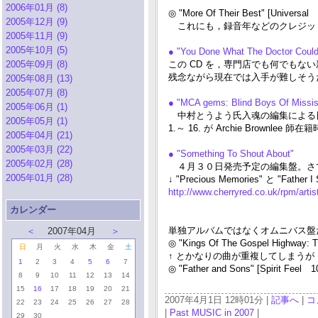
2006年01月 (8)
◎ "More Of Their Best" [Universal
2005年12月 (9)
これにも，録音年などのクレジットは無いが，5. 
2005年11月 (9)
2005年10月 (5)
● "You Done What The Doctor Could
2005年09月 (8)
この CD を，専門店でも何でもな
残念ながら現在では入手が難しそうだ
2005年08月 (13)
2005年07月 (8)
● "MCA gems: Blind Boys Of Missi
2005年06月 (1)
中村とうよう氏入魂の編集による
2005年05月 (1)
1.～ 16. が Archie Brownle
2005年04月 (21)
2005年03月 (22)
● "Something To Shout About"
2005年02月 (28)
４月３０日発売予定の編集盤。さて，何曲
2005年01月 (28)
↓ "Precious Memories" と "Fat
http://www.cherryred.co.uk/rpm/artis
カレンダー
単独アルバムではなくオムニバス盤だが，
＜
2007年04月
＞
◎ "Kings Of The Gospel Highway: T
日
月
火
水
木
金
土
↑ とかなりの曲が重複してしまうが，
1
2
3
4
5
6
7
◎ "Father and Sons" [Spirit Feel 1
8
9
10
11
12
13
14
15
16
17
18
19
20
21
2007年4月1日 12時01分 |
記事へ
|
コ
22
23
24
25
26
27
28
|
Past MUSIC in 2007
|
29
30