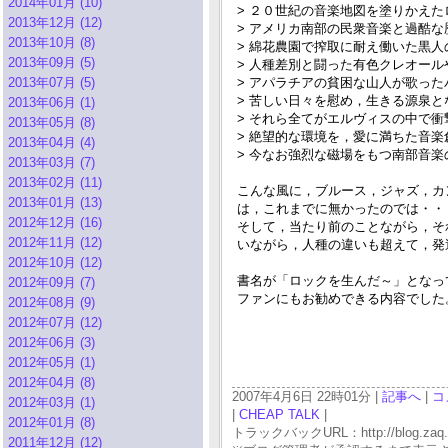
2014年01月 (10)
> ２０世紀の音楽地図を塗りかえた
2013年12月 (12)
> アメリカ南部の民衆音楽と過酷
2013年10月 (8)
> 綿花農園で搾取に耐え働いた黒
2013年09月 (5)
> 人種差別と闘った有色クレオー
2013年07月 (5)
> アパラチアの貧困な山人が歌った
> 苦しい日々を慰め，生きる源泉
2013年06月 (1)
> それら全てがエルヴィスの中で
2013年05月 (8)
> 絶望的な環境を，愛に満ちた音
2013年04月 (4)
> 今なお強烈な磁場をもつ南部音
2013年03月 (7)
2013年02月 (11)
こんな風に，ブルース，ジャズ，カ
2013年01月 (13)
は，これまでに無かったのでは・・
2012年12月 (16)
そして，当たり前のことながら，そ
2012年11月 (12)
いながら，人種の違いも超えて，発
2012年10月 (12)
書名が「ロックを生んだ～」となっ
2012年09月 (7)
ファンにもお勧めできる内容でした
2012年08月 (9)
2012年07月 (12)
2012年06月 (3)
2012年05月 (1)
2012年04月 (8)
2007年4月6日 22時01分 |
記事へ
|
コ
2012年03月 (1)
|
CHEAP TALK
|
2012年01月 (8)
トラックバックURL：http://blog.zaq.ne.j
2011年12月 (12)