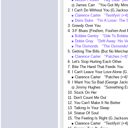
◎ James Carr "You Got My Mind
2. I Can't Do Without You (G.Jack
● Clarence Carter "Testifyin' (+4
● Doris Duke "I'm A Loser: The
3. Greedy Over You
4. 3-F Blues (Find'em, Fool'em And 
● Bobbie Gentry "Ode To Bobbie 
● Dobie Gray "Drift Away: His Ve
● The Osmonds "The Osmonds/
5. Getting The Bills (But No Merc
● Clarence Carter "Patches (+4)"
6. Let's Stop Hurting Each Other
7. Bite The Hand That Feeds You
8. I Can't Leave Your Love Alone (G
● Clarence Carter "Patches (+4)"
9. I Want You So Bad (George Jack
◎ Jimmy Hughes "Something Extra
10. Stuck On Her
11. Don't Count Me Out
12. You Can't Make It No Better
13. Talking In Your Sleep
14. Statue Of Soul
15. The Feeling Is Right (G.Jackso
● Clarence Carter "Testifyin' (+4