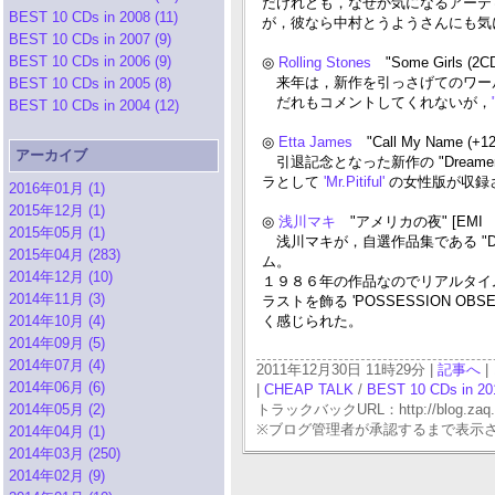
だけれども，なぜか気になるアーティ
BEST 10 CDs in 2008 (11)
が，彼なら中村とうようさんにも気
BEST 10 CDs in 2007 (9)
BEST 10 CDs in 2006 (9)
◎
Rolling Stones
"Some Girls (2
来年は，新作を引っさげてのワー
BEST 10 CDs in 2005 (8)
だれもコメントしてくれないが，
BEST 10 CDs in 2004 (12)
◎
Etta James
"Call My Name (+1
アーカイブ
引退記念となった新作の "Dream
ラとして
'Mr.Pitiful'
の女性版が収録
2016年01月 (1)
2015年12月 (1)
◎
浅川マキ
"アメリカの夜" [EMI T
2015年05月 (1)
浅川マキが，自選作品集である "D
2015年04月 (283)
ム。
2014年12月 (10)
１９８６年の作品なのでリアルタイム
2014年11月 (3)
ラストを飾る 'POSSESSION OBSE
2014年10月 (4)
く感じられた。
2014年09月 (5)
2014年07月 (4)
2011年12月30日 11時29分 |
記事へ
|
2014年06月 (6)
|
CHEAP TALK
/
BEST 10 CDs in 20
2014年05月 (2)
トラックバックURL：http://blog.zaq.ne.j
※ブログ管理者が承認するまで表示
2014年04月 (1)
2014年03月 (250)
2014年02月 (9)