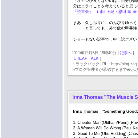
「オヤジが良くないのは，自分が高
分はエライことを考えていると思ってい
『読書会』 山田 正紀・恩田 陸 著 
まあ，久しぶりに，のんびりゆっくりで
・・・と言っても，外で飲む甲斐性も
ショーもない記事で，申し訳ございませ
2011年12月6日 19時40分 |
記事へ
|
|
CHEAP TALK
|
トラックバックURL：http://blog.zaq.ne.j
※ブログ管理者が承認するまで表示
Irma Thomas "The Muscle S
Irma Thomas "Something Good:
1. Cheater Man (Oldham/Penn) [Prev
2. A Woman Will Do Wrong (Paul Kel
3. Good To Me (Otis Redding) [Ches