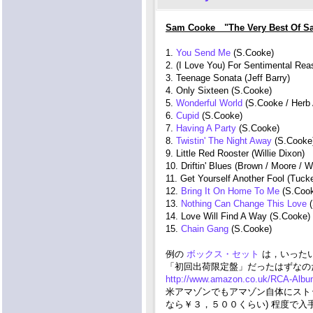
Sam Cooke "The Very Best Of S
1.
You Send Me
(S.Cooke)
2. (I Love You) For Sentimental Rea
3. Teenage Sonata (Jeff Barry)
4. Only Sixteen (S.Cooke)
5.
Wonderful World
(S.Cooke / Herb 
6.
Cupid
(S.Cooke)
7.
Having A Party
(S.Cooke)
8.
Twistin' The Night Away
(S.Cooke
9. Little Red Rooster (Willie Dixon)
10. Driftin' Blues (Brown / Moore / W
11. Get Yourself Another Fool (Tuck
12.
Bring It On Home To Me
(S.Coo
13.
Nothing Can Change This Love
14. Love Will Find A Way (S.Cooke)
15.
Chain Gang
(S.Cooke)
例の
ボックス・セット
は，いった
「初回出荷限定盤」だったはずなのだが
http://www.amazon.co.uk/RCA-Alb
米アマゾンでもアマゾン自体にスト
なら￥３，５００くらい) 程度で入