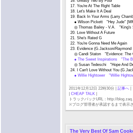
16. Greasy Two By Four
17. You're At The Right Table
18. Let's Make It A Deal
19. Back In Your Arms (Larry Cha
● Wilson Pickett "Hey Jude" [
◎ Thomas Bailey - V.A. "King's 
20. Love Without A Future
21. She's Rated G
22. You're Gonna Need Me Again
23. Evidence (G.Jackson/Raymond 
◎ Candi Staton "Evidence: The 
● The Sweet Inspirations "The Be
◎ Susan Tedeschi "Hope And Des
24. I Can't Love Without You (G.Ja
● Willie Hightower "Willie Highto
2011年12月12日 22時30分 |
記事へ
|
|
CHEAP TALK
|
トラックバックURL：http://blog.zaq.ne.j
※ブログ管理者が承認するまで表示
The Very Best Of Sam Cook