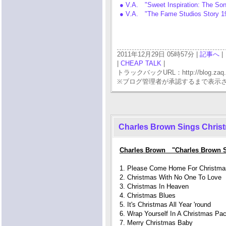
● V.A. "Sweet Inspiration: The S
● V.A. "The Fame Studios Story 
2011年12月29日 05時57分 |
記事へ
|
|
CHEAP TALK
|
トラックバックURL：http://blog.zaq.ne.j
※ブログ管理者が承認するまで表示
Charles Brown Sings Chris
Charles Brown "Charles Brown S
1. Please Come Home For Christma
2. Christmas With No One To Love
3. Christmas In Heaven
4. Christmas Blues
5. It's Christmas All Year 'round
6. Wrap Yourself In A Christmas Pa
7. Merry Christmas Baby