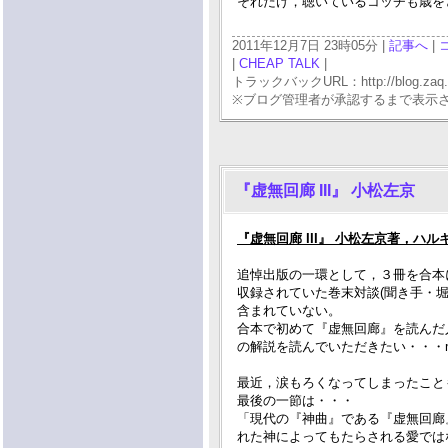
それだけ，聴いているコッチも歳をと
2011年12月7日 23時05分 |
記事へ
|
|
CHEAP TALK
|
トラックバックURL：http://blog.zaq.ne.j
※ブログ管理者が承認するまで表示
『虚無回廊 III』 小松左京
『虚無回廊 III』 小松左京著，ハル
追悼出版の一環として，３冊を合本
収録されていた巻末対談(聞き手・堀
含まれていない。
合本で初めて『虚無回廊』を読んだ
の解説を読んでいただきたい・・・m(
最近，涙もろくなってしまったこと
最後の一節は・・・
「現代の『神曲』である『虚無回廊
れた神によってもたらされる愛では