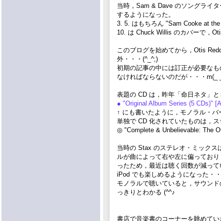
当時，Sam & Dave のソングライター
するようになった。
3. 5. はもちろん "Sam Cooke
10. は Chuck Willis のカバーで
このブログを始めてから，Otis R
外・・・(^_^;)
初期の記事の中には訂正が必要なも
なければならないのだが・・・m(_ _
表題の CD は，昨年「命日ネタ」と
● "Original Album Series (5 CDs)" [
↑ にも書いたように，モノラル・
単独で CD 化されていたものは，
◎ "Complete & Unbelievable: The O
当時の Stax のステレオ・ミックス
ルが曲によって右や左に偏っており
ったため，最近は聴く回数が減って
iPod でも楽しめるようになった・・・(
モノラルで聴いていると，サウンドの核が 
っきりとわかる (^^♪
書店で音楽書のコーナーを眺めてい