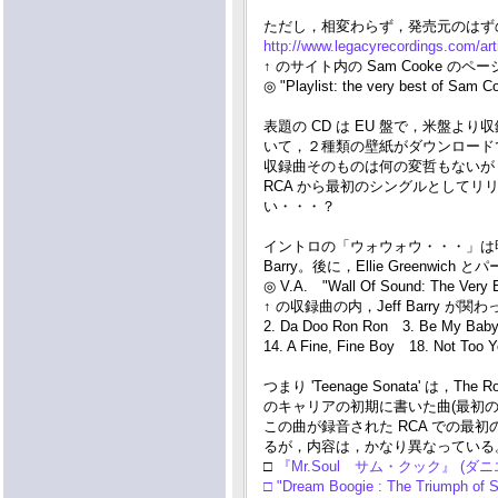
ただし，相変わらず，発売元のはずの Le
http://www.legacyrecordings.com/ar
↑ のサイト内の Sam Cooke の
◎ "Playlist: the very best of Sam
表題の CD は EU 盤で，米盤より収録
いて，２種類の壁紙がダウンロード
収録曲そのものは何の変哲もないが
RCA から最初のシングルとしてリリー
い・・・？
イントロの「ウォウォウ・・・」は明らかに 
Barry。後に，Ellie Greenwi
◎ V.A. "Wall Of Sound: The Very B
↑ の収録曲の内，Jeff Barry が
2. Da Doo Ron Ron 3. Be My Baby
14. A Fine, Fine Boy 18. Not Too 
つまり 'Teenage Sonata' は，The Ron
のキャリアの初期に書いた曲(最初の
この曲が録音された RCA での最初
るが，内容は，かなり異なっている
□
『Mr.Soul サム・クック』 (
□ "Dream Boogie : The Triumph of 