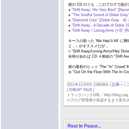
彼の CD のうち，このブログで紹介
● "Drift Away: His Very Best" [Raz
● "The Soulful Sound of Dobie G
● "Diamond Cuts" [Dobie Gray 4] 
● "Drift Away - A Decade of Dobie 
● "Drift Away / Loving Arms (+3)"
キースの歌った 'We Had It 
と，↓ がオススメだが，
○ "Drift Away/Loving Arms/Hey Dix
余裕があれば CD ４枚組の "Drift Away
彼の最初のヒット 'The "In" Cro
◎ "Out On the Floor With The In C
2011年12月9日 22時48分 |
記事へ
|
|
CHEAP TALK
|
トラックバックURL：http://blog.zaq.ne.j
※ブログ管理者が承認するまで表示
Rest In Peace...