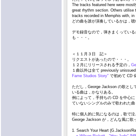
The tracks featured here were most
great rhythm section. Others utilise 
tracks recorded in Memphis with, in
どの曲を誰が演奏しているかは，聴いて
デモ録音なので，弾きまくっているわけ
も・・・。
＜１１月３日 記＞
リクエストがあったので・・・。
１２月にリリースされる予定の，
Ge
１曲以外は全て previously uniss
Fame Studios Story"
で初めて CD
ただし，George Jackson
いる曲は，かなりある。
例によって，手持ちの CD を中心に
ていないシングルのみで歌われた曲
特に個人的に気になるのは，歌で泣きたい
George Jackson が，どんな風
1. Search Your Heart (G.Jackson/
● Wilson Pickett "Hey Jude" [