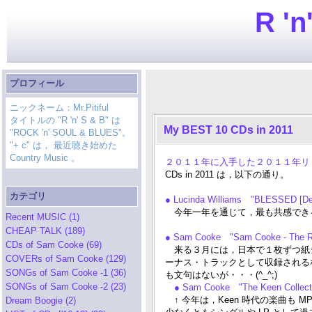
R 'n
プロフィール
ニックネーム：Mr.Pitiful
タイトルの "R 'n' S & B" は
My BEST 10 CDs in 2011
"ROCK 'n' SOUL & BLUES"。
"+ c" は， 最近聴き始めた
Country Music 。
２０１１年に入手した２０１１年リリー
CDs in 2011 は，以下の通り。
カテゴリ
● Lucinda Williams "BLESSED [Del
今年一年を通じて，最も共感でき
Recent MUSIC (1)
CHEAP TALK (189)
● Sam Cooke "Sam Cooke - The RC
CDs of Sam Cooke (69)
来る３月には，日本で１枚ずつ紙ジ
COVERs of Sam Cooke (129)
ーナス・トラックとして収録される
SONGs of Sam Cooke -1 (36)
も文句はないが・・・(^_^;)
SONGs of Sam Cooke -2 (23)
● Sam Cooke "The Keen Collecti
↑ 今年は，Keen 時代の楽曲も 
Dream Boogie (2)