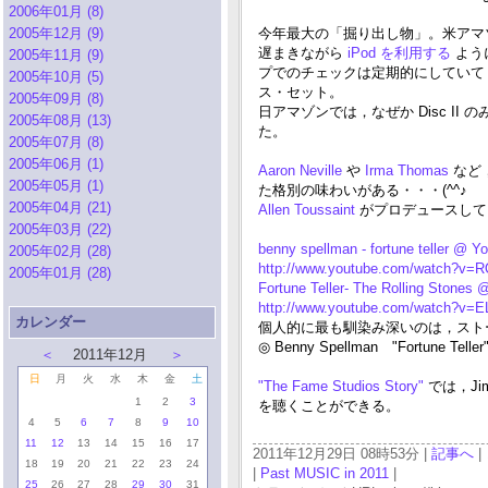
2006年01月 (8)
2005年12月 (9)
今年最大の「掘り出し物」。米アマゾン
遅まきながら
iPod を利用する
よう
2005年11月 (9)
プでのチェックは定期的にしていて
2005年10月 (5)
ス・セット。
2005年09月 (8)
日アマゾンでは，なぜか Disc I
2005年08月 (13)
た。
2005年07月 (8)
2005年06月 (1)
Aaron Neville
や
Irma Thomas
など
2005年05月 (1)
た格別の味わいがある・・・(^^♪
2005年04月 (21)
Allen Toussaint
がプロデュースして
2005年03月 (22)
benny spellman - fortune teller @ Y
2005年02月 (28)
http://www.youtube.com/watch?v=
2005年01月 (28)
Fortune Teller- The Rolling Stones 
http://www.youtube.com/watch?v
カレンダー
個人的に最も馴染み深いのは，スト
◎ Benny Spellman "Fortune Teller
＜
2011年12月
＞
日
月
火
水
木
金
土
"The Fame Studios Story"
では，Jim
1
2
3
を聴くことができる。
4
5
6
7
8
9
10
11
12
13
14
15
16
17
2011年12月29日 08時53分 |
記事へ
|
18
19
20
21
22
23
24
|
Past MUSIC in 2011
|
25
26
27
28
29
30
31