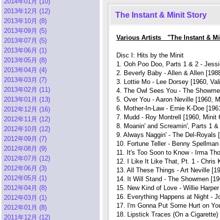
2014年01月 (10)
2013年12月 (12)
The Instant & Minit Story
2013年10月 (8)
2013年09月 (5)
Various Artists "The Instant & M
2013年07月 (5)
2013年06月 (1)
Disc I: Hits by the Minit
2013年05月 (8)
1. Ooh Poo Doo, Parts 1 & 2 - Jessie
2013年04月 (4)
2. Beverly Baby - Allen & Allen [19
2013年03月 (7)
3. Lottie Mo - Lee Dorsey [1960, Val
2013年02月 (11)
4. The Owl Sees You - The Showmen
2013年01月 (13)
5. Over You - Aaron Neville [1960, M
6. Mother-In-Law - Ernie K-Doe [1961
2012年12月 (16)
7. Mudd - Roy Montrell [1960, Minit 
2012年11月 (12)
8. Moanin' and Screamin', Parts 1 &
2012年10月 (12)
9. Always Naggin' - The Del-Royals [
2012年09月 (7)
10. Fortune Teller - Benny Spellman 
2012年08月 (9)
11. It's Too Soon to Know - Irma Th
2012年07月 (12)
12. I Like It Like That, Pt. 1 - Chris
2012年06月 (3)
13. All These Things - Art Neville [1
2012年05月 (1)
14. It Will Stand - The Showmen [196
2012年04月 (8)
15. New Kind of Love - Willie Harper
16. Everything Happens at Night - J
2012年03月 (1)
17. I'm Gonna Put Some Hurt on You
2012年01月 (8)
18. Lipstick Traces (On a Cigarette)
2011年12月 (12)