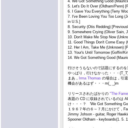
4. We Got Something Good (Maurice
5. Let's Do It Over (Oldham/Penn) [
6. I Gave You Everything (Terry Wo
7. I've Been Loving You Too Long (Je
in U.S.]
8. Security (Otis Redding) [Previous
9. Somewhere Crying (Oliver Sain, J
10. Don't Make Me Stop Now (Unknow
11. Good Things Don't Come Easy (O
12. Her I Am, Take Me (Unknown) [P
13. Your's Until Tomorrow (Goffin/Ki
14. We Got Something Good (Maurice
行けそうもないので話題にするのを避け
やっぱり，行けなかった・・・(T_T
まあ，
Irma Thomas
の場合は，引退
機会があるはず・・・m(_ _)m
リリースされたばかりの
"The Fame 
表題の CD に収録されているのは A
け・・・？ 'We Got Something 
１９６７年の６～７月にかけて，Fame
Jimmy Johson - guitar, Roger Hawki
Spooner Oldham - keyboards(1. 5. 1