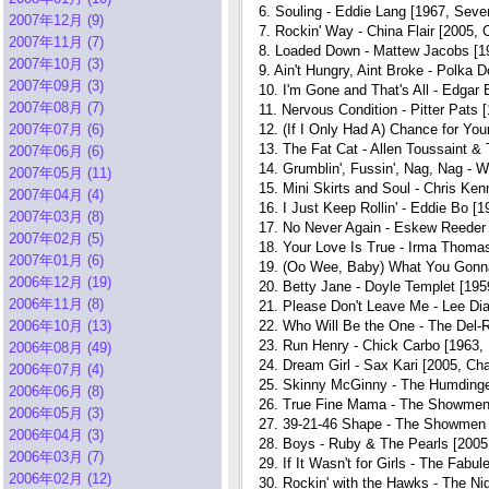
6. Souling - Eddie Lang [1967, Seve
2007年12月 (9)
7. Rockin' Way - China Flair [2005, 
2007年11月 (7)
8. Loaded Down - Mattew Jacobs [19
2007年10月 (3)
9. Ain't Hungry, Aint Broke - Polka D
2007年09月 (3)
10. I'm Gone and That's All - Edga
2007年08月 (7)
11. Nervous Condition - Pitter Pats
2007年07月 (6)
12. (If I Only Had A) Chance for Yo
13. The Fat Cat - Allen Toussaint &
2007年06月 (6)
14. Grumblin', Fussin', Nag, Nag - W
2007年05月 (11)
15. Mini Skirts and Soul - Chris Ken
2007年04月 (4)
16. I Just Keep Rollin' - Eddie Bo [
2007年03月 (8)
17. No Never Again - Eskew Reeder 
2007年02月 (5)
18. Your Love Is True - Irma Thoma
2007年01月 (6)
19. (Oo Wee, Baby) What You Gonna
2006年12月 (19)
20. Betty Jane - Doyle Templet [1959
2006年11月 (8)
21. Please Don't Leave Me - Lee Dia
2006年10月 (13)
22. Who Will Be the One - The Del-R
23. Run Henry - Chick Carbo [1963, 
2006年08月 (49)
24. Dream Girl - Sax Kari [2005, Ch
2006年07月 (4)
25. Skinny McGinny - The Humdinge
2006年06月 (8)
26. True Fine Mama - The Showmen [
2006年05月 (3)
27. 39-21-46 Shape - The Showmen [
2006年04月 (3)
28. Boys - Ruby & The Pearls [2005
2006年03月 (7)
29. If It Wasn't for Girls - The Fab
2006年02月 (12)
30. Rockin' with the Hawks - The N