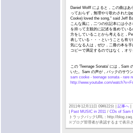
Daniel Wolff によると，こ
っておらず，無理やり歌わされた(pp. 2
Cooke) loved the song," said Jeff Ba
こんな風に，二つの伝記本には小さな相
を持って主観的に記述を進めているのに
方をしていることから考えると，Pet
表している・・・ということも有り
気になる人は，ぜひ，二冊の本を手に
コピーで満足するのではなく，オリ
この 'Teenage Sonata' 
いた。Sam の声が，バックのサ
sam cooke - teenage sonata - rare 
http://www.youtube.com/watch?v=
2011年12月11日 09時22分 |
記事へ
|
|
Past MUSIC in 2011
/
CDs of Sam 
トラックバックURL：http://blog.zaq.ne.j
※ブログ管理者が承認するまで表示