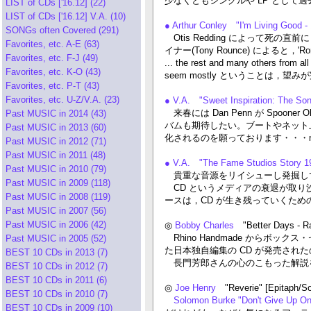
少なくともシングルや LP として過
LIST of CDs ['16.12] (22)
LIST of CDs ['16.12] V.A. (10)
● Arthur Conley "I'm Living Good
SONGs often Covered (291)
Otis Redding によって死の
Favorites, etc. A-E (63)
イナー(Tony Rounce) によると，'Rom
Favorites, etc. F-J (49)
... the rest and many others from al
Favorites, etc. K-O (43)
seem mostly ということは，
Favorites, etc. P-T (43)
Favorites, etc. U-Z/V.A. (23)
● V.A. "Sweet Inspiration: The S
来春には Dan Penn が Spoon
Past MUSIC in 2014 (43)
バムも期待したい。ブートやネット
Past MUSIC in 2013 (60)
化されるのを願っております・・・m(
Past MUSIC in 2012 (71)
Past MUSIC in 2011 (48)
● V.A. "The Fame Studios Story 
Past MUSIC in 2010 (79)
貴重な音源をリイシューし発掘してくれる
Past MUSIC in 2009 (118)
CD というメディアの衰退が取り
Past MUSIC in 2008 (119)
ースは，CD が生き残っていくた
Past MUSIC in 2007 (56)
Past MUSIC in 2006 (42)
◎
Bobby Charles
"Better Days - R
Rhino Handmade からボ
Past MUSIC in 2005 (52)
た日本独自編集の CD が発売されたので
BEST 10 CDs in 2013 (7)
長門芳郎さんの心のこもった解説
BEST 10 CDs in 2012 (7)
BEST 10 CDs in 2011 (6)
◎
Joe Henry
"Reverie" [Epitaph/
BEST 10 CDs in 2010 (7)
Solomon Burke "Don't Give Up O
BEST 10 CDs in 2009 (10)