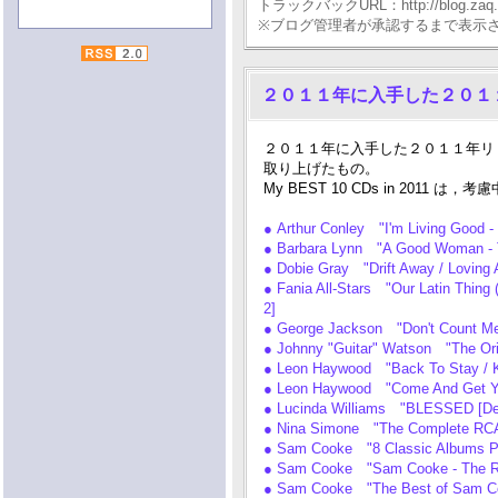
トラックバックURL：http://blog.zaq.ne.j
※ブログ管理者が承認するまで表示
２０１１年に入手した２０１１
２０１１年に入手した２０１１年リリー
取り上げたもの。
My BEST 10 CDs in 2011 は，考慮
● Arthur Conley "I'm Living Good
● Barbara Lynn "A Good Woman -
● Dobie Gray "Drift Away / Lovin
● Fania All-Stars "Our Latin Thing
2]
● George Jackson "Don't Count M
● Johnny "Guitar" Watson "The Or
● Leon Haywood "Back To Stay / K
● Leon Haywood "Come And Get Y
● Lucinda Williams "BLESSED [Del
● Nina Simone "The Complete RCA
● Sam Cooke "8 Classic Albums P
● Sam Cooke "Sam Cooke - The RC
● Sam Cooke "The Best of Sam C