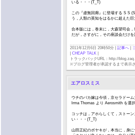
いる・・・(T_T)
この『虚無回廊』に登場する S S (Supe
う，人類の英知をはるかに超えた巨
合本版には，巻末に，大森望司会，堀
だが，さすがに，その座談会だけを読
2011年12月6日 20時50分 |
記事へ
|
|
CHEAP TALK
|
トラックバックURL：http://blog.zaq.ne.j
※ブログ管理者が承認するまで表示
エアロスミス
ウチのバカ嫁は今頃，京セラドーム大阪
Irma Thomas より Aerosmit
コッチは，アホらしくて，ストーンズの
い・・・(T_T)
山田正紀のボヤキが，本当に，身につ