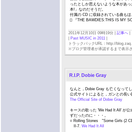
ったとしか思えないような本があった。
本!」なのだそうだ。
付属の CD に収録されている曲もほ
□ 『THE BAWDIES:THIS IS MY
2011年12月10日 09時19分 |
記事へ
|
|
Past MUSIC in 2011
|
トラックバックURL：http://blog.zaq.ne.j
※ブログ管理者が承認するまで表示
R.I.P. Dobie Gray
なんと，Dobie Gray も亡くなって
公式サイトによると，ガンとの長い
The Official Site of Dobie Gray
キースの歌った 'We Had It 
ずだったのに・・・。
○ Rolling Stones "Some Girls (2 
II-7.
We Had It All