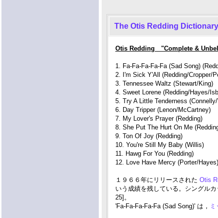
The Otis Redding Dictionary
Otis Redding "Complete & Unbeli
1. Fa-Fa-Fa-Fa-Fa (Sad Song) (Redd
2. I'm Sick Y'All (Redding/Cropper/Po
3. Tennessee Waltz (Stewart/King)
4. Sweet Lorene (Redding/Hayes/Isbe
5. Try A Little Tenderness (Connell
6. Day Tripper (Lenon/McCartney)
7. My Lover's Prayer (Redding)
8. She Put The Hurt On Me (Reddin
9. Ton Of Joy (Redding)
10. You're Still My Baby (Willis)
11. Hawg For You (Redding)
12. Love Have Mercy (Porter/Hayes
１９６６年にリリースされた
Otis R
いう成績を残している。シングルカットされたのは，1.
25]。
'Fa-Fa-Fa-Fa-Fa (Sad Song)' は，
ミ