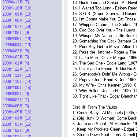
2009年11月 (7)
13. Hook, Line and Sinker - Art Nevil
2009年10月 (10)
14. I Waited Too Long - Eskew Reede
15. S.G.B. (Stone Graveyard Busine
2009年09月 (13)
16. I'm Gonna Make You Eat Those 
2009年08月 (15)
17. Whipped Cream - The Stokes [1
2009年07月 (19)
18. Coo Coo Over You - The Hueys [
2009年06月 (9)
19. Whisper My Name - Little Buck 
2009年05月 (19)
20. Something You Got - Barbara G
2009年04月 (19)
21. Poor Boy Got to Move - Allen To
2009年03月 (8)
22. Pass the Hatchet - Roger & The
2009年02月 (5)
23. La La Man - Oliver Morgan [196
2009年01月 (4)
24. The Sad One - Eddie Lang [196
25. Lover and a Friend - Eddie Bo 
2008年12月 (17)
26. Somebody's Doin' Me Wrong - E
2008年11月 (13)
27. Popeye Joe - Ernie K-Doe [1962,
2008年10月 (14)
28. My Wife - Chris Kenner [1990, C
2008年09月 (15)
29. Why Holler - Jessie Hill [1987, 
2008年08月 (9)
30. Tight Like That - Edgar Blanch
2008年07月 (7)
2008年06月 (6)
Disc III: From The Vaults
2008年05月 (10)
1. Creole Baby - Al Michaels [2005,
2008年04月 (10)
2. (Big Hunk O' Woman) Come Back a
3. Jump and Shout - Al Michaels [196
2008年03月 (15)
4. Keep My Pockets Clean - Edgar 
2008年02月 (9)
5. Stomp Down Soul - Larry Darnell 
2008年01月 (10)