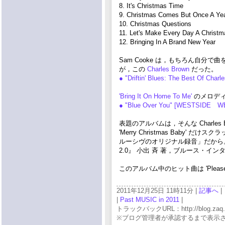
8. It's Christmas Time
9. Christmas Comes But Once A Ye
10. Christmas Questions
11. Let's Make Every Day A Christm
12. Bringing In A Brand New Year
Sam Cooke は，もちろん自
が，この
Charles Brown
だった。
● "Driftin' Blues: The Best Of Char
'Bring It On Home To Me'
のメロデ
● "Blue Over You" [WESTSIDE WE
表題のアルバムは，そんな Charles B
'Merry Christmas Ba
ルーシヴのオリジナル録音」だから。そ
2.0』 小出 斉 著，ブルース・イン
このアルバム中のヒット曲は 'Please Come H
2011年12月25日 11時11分 |
記事へ
|
|
Past MUSIC in 2011
|
トラックバックURL：http://blog.zaq.ne.j
※ブログ管理者が承認するまで表示