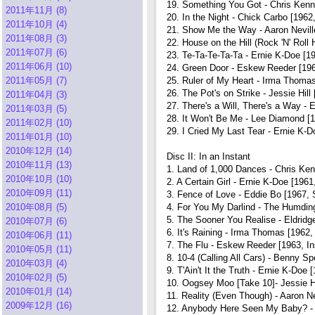
19. Something You Got - Chris Kenne
2011年11月 (8)
20. In the Night - Chick Carbo [1962
2011年10月 (4)
21. Show Me the Way - Aaron Neville
2011年08月 (3)
22. House on the Hill (Rock 'N' Roll 
2011年07月 (6)
23. Te-Ta-Te-Ta-Ta - Ernie K-Doe [19
2011年06月 (10)
24. Green Door - Eskew Reeder [1962
2011年05月 (7)
25. Ruler of My Heart - Irma Thomas
26. The Pot's on Strike - Jessie Hill
2011年04月 (3)
27. There's a Will, There's a Way -
2011年03月 (5)
28. It Won't Be Me - Lee Diamond [1
2011年02月 (10)
29. I Cried My Last Tear - Ernie K-D
2011年01月 (10)
2010年12月 (14)
Disc II: In an Instant
2010年11月 (13)
1. Land of 1,000 Dances - Chris Kenn
2010年10月 (10)
2. A Certain Girl - Ernie K-Doe [1961
2010年09月 (11)
3. Fence of Love - Eddie Bo [1967,
2010年08月 (5)
4. For You My Darlind - The Humdin
5. The Sooner You Realise - Eldridg
2010年07月 (6)
6. It's Raining - Irma Thomas [1962, 
2010年06月 (11)
7. The Flu - Eskew Reeder [1963, In
2010年05月 (11)
8. 10-4 (Calling All Cars) - Benny 
2010年03月 (4)
9. T'Ain't It the Truth - Ernie K-Doe 
2010年02月 (5)
10. Oogsey Moo [Take 10]- Jessie H
2010年01月 (14)
11. Reality (Even Though) - Aaron Ne
2009年12月 (16)
12. Anybody Here Seen My Baby? - C