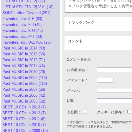
トラックバックURL：http://blog.zaq.ne.j
LIST of CDs ['16.12] (22)
※ブログ管理者が承認するまで表示
LIST of CDs ['16.12] V.A. (10)
SONGs often Covered (291)
Favorites, etc. A-E (63)
トラックバック
Favorites, etc. F-J (49)
Favorites, etc. K-O (43)
Favorites, etc. P-T (43)
コメント
Favorites, etc. U-Z/V.A. (23)
Past MUSIC in 2014 (43)
Past MUSIC in 2013 (60)
コメントを記入
Past MUSIC in 2012 (71)
Past MUSIC in 2011 (48)
お名前
：
(必須)
Past MUSIC in 2010 (79)
Past MUSIC in 2009 (118)
パスワード：
Past MUSIC in 2008 (119)
Past MUSIC in 2007 (56)
メール：
Past MUSIC in 2006 (42)
URL：
Past MUSIC in 2005 (52)
BEST 10 CDs in 2013 (7)
非公開：
クッキーに保存：
BEST 10 CDs in 2012 (7)
BEST 10 CDs in 2011 (6)
※非公開にチェックを入れると、管理者のみにコ
BEST 10 CDs in 2010 (7)
ブログの画面には表示されません。
BEST 10 CDs in 2009 (10)