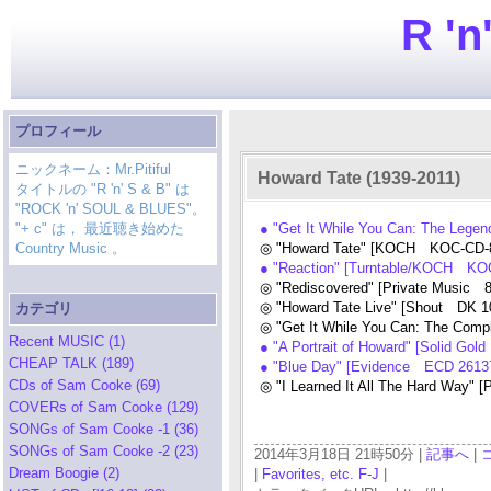
R 'n
プロフィール
ニックネーム：Mr.Pitiful
Howard Tate (1939-2011)
タイトルの "R 'n' S & B" は
"ROCK 'n' SOUL & BLUES"。
"+ c" は， 最近聴き始めた
● "Get It While You Can: The Leg
Country Music 。
◎ "Howard Tate" [KOCH KOC-CD-8
● "Reaction" [Turntable/KOCH KO
◎ "Rediscovered" [Private Music 8
◎ "Howard Tate Live" [Shout DK 1
カテゴリ
◎ "Get It While You Can: The Comp
Recent MUSIC (1)
● "A Portrait of Howard" [Solid Go
CHEAP TALK (189)
● "Blue Day" [Evidence ECD 26137
CDs of Sam Cooke (69)
◎ "I Learned It All The Hard Way"
COVERs of Sam Cooke (129)
SONGs of Sam Cooke -1 (36)
SONGs of Sam Cooke -2 (23)
2014年3月18日 21時50分 |
記事へ
|
Dream Boogie (2)
|
Favorites, etc. F-J
|