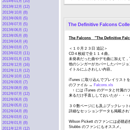
2014年01月 (10)
2013年12月 (12)
2013年10月 (8)
2013年09月 (5)
2013年07月 (5)
The Definitive Falcons Colle
2013年06月 (1)
2013年05月 (8)
The Falcons "The Definitive Falc
2013年04月 (4)
2013年03月 (7)
＜１０月２３日 追記＞
2013年02月 (11)
CD４枚組で全１１４曲。
2013年01月 (13)
未発表だった曲やデモ曲に加えて，Th
他のシンガーがカバーしたバージョンも含まれ
2012年12月 (16)
イトルにふさわしい内容。
2012年11月 (12)
2012年10月 (12)
iTunes に取り込んでプレイリストを
2012年09月 (7)
のファイル →
Falcons.xls
2012年08月 (9)
↑ には iTunes のデータと付
2012年07月 (12)
来るだけ手直ししておいたが・・・m(
2012年06月 (3)
2012年05月 (1)
３０数ページにも及ぶブックレット
2012年04月 (8)
詳細なセッションデータも掲載され
2012年03月 (1)
Wilson Pickett のファンには必
2012年01月 (8)
Stubbs のファンにもオススメ。
2011年12月 (12)