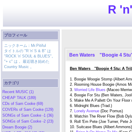
R 'n
プロフィール
ニックネーム：Mr.Pitiful
タイトルの "R 'n' S & B" は
Ben Waters "Boogie 4 Stu
"ROCK 'n' SOUL & BLUES"。
"+ c" は， 最近聴き始めた
Country Music 。
Ben Waters "Boogie 4 Stu: A Trib
1. Boogie Woogie Stomp (Albert A
カテゴリ
2. Rooming House Boogie (Amos Mi
3.
Worried Life Blues
(Maceo Merriw
Recent MUSIC (1)
4. Boogie For Stu (Ben Waters, Jool
CHEAP TALK (189)
5. Make Me A Pallett On Your Floor
CDs of Sam Cooke (69)
6. Midnight Blues (Trad.)
COVERs of Sam Cooke (129)
7.
Lonely Avenue
(Doc Pomus)
SONGs of Sam Cooke -1 (36)
8. Watchin The River Flow (Bob Dyl
SONGs of Sam Cooke -2 (23)
9. Roll 'Em Pete (Joe Turner, Pete 
10. Suitcase Blues (Albert Ammons)
Dream Boogie (2)