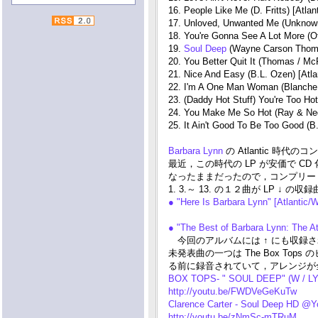
16. People Like Me (D. Fritts) [Atlan
17. Unloved, Unwanted Me (Unknown)
18. You're Gonna See A Lot More (O
19.
Soul Deep
(Wayne Carson Thomp
20. You Better Quit It (Thomas / Mc
21. Nice And Easy (B.L. Ozen) [Atla
22. I'm A One Man Woman (Blanche &
23. (Daddy Hot Stuff) You're Too Hot
24. You Make Me So Hot (Ray & Nedr
25. It Ain't Good To Be Too Good (B.
Barbara Lynn
の Atlantic 時代
最近，この時代の LP が安価で C
なったままだったので，コンプリー
1. 3.～ 13. の１２曲が LP ↓
● "Here Is Barbara Lynn" [Atlantic
● "The Best of Barbara Lynn: The A
今回のアルバムには ↑ にも収録されてい
未発表曲の一つは The Box Tops のヒッ
る前に録音されていて，アレンジが
BOX TOPS- " SOUL DEEP" (W / L
http://youtu.be/FWDVeGeKuTw
Clarence Carter - Soul Deep HD @Y
http://youtu.be/zNmSc-mTRuM