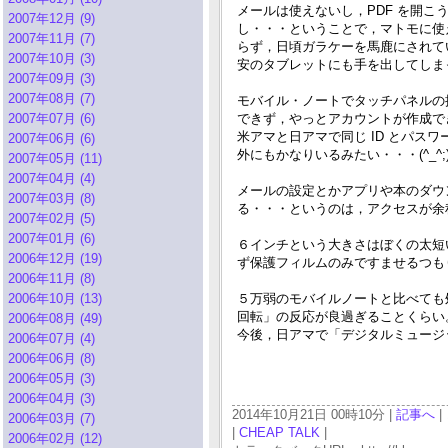
メールは使えないし，PDF を開こ
2007年12月 (9)
し・・・ということで，マトモに使
2007年11月 (7)
らず，日頃ガラケーを馬鹿にされて
2007年10月 (3)
安のタブレットにも手を出してしまった
2007年09月 (3)
2007年08月 (7)
モバイル・ノートでタッチパネルの
2007年07月 (6)
できず，やっとアカウントが作成できた
米アマと日アマで同じ ID とパ
2007年06月 (6)
外にもかなりいるみたい・・・(^_^;
2007年05月 (11)
2007年04月 (4)
メールの設定とかアプリや本のダウ
2007年03月 (8)
る・・・というのは，アクセスが余程
2007年02月 (5)
2007年01月 (6)
６インチという大きさはぼくの太短
2006年12月 (19)
ず保護フィルムのみですませるつも
2006年11月 (8)
2006年10月 (13)
５万弱のモバイルノートと比べても
回転」の反応が良過ぎることくらい
2006年08月 (49)
今後，日アマで「デジタルミュージッ
2006年07月 (4)
2006年06月 (8)
2006年05月 (3)
2006年04月 (3)
2014年10月21日 00時10分 |
記事へ
|
2006年03月 (7)
|
CHEAP TALK
|
2006年02月 (12)