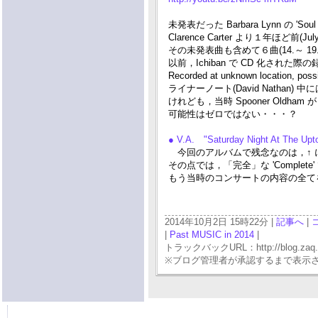
未発表だった Barbara Lynn の 
Clarence Carter より１年ほど前(J
その未発表曲も含めて６曲(14.～ 19.
以前，Ichiban で CD 化された際
Recorded at unknown location, 
ライナーノート(David Nathan) 中には，lik
けれども，当時 Spooner Oldha
可能性はゼロではない・・・？
● V.A. "Saturday Night At The Up
今回のアルバムで残念なのは，↑ 
その点では，「完全」な 'Complete'
もう当時のコンサートの内容の全て
2014年10月2日 15時22分 |
記事へ
|
|
Past MUSIC in 2014
|
トラックバックURL：http://blog.zaq.ne.j
※ブログ管理者が承認するまで表示