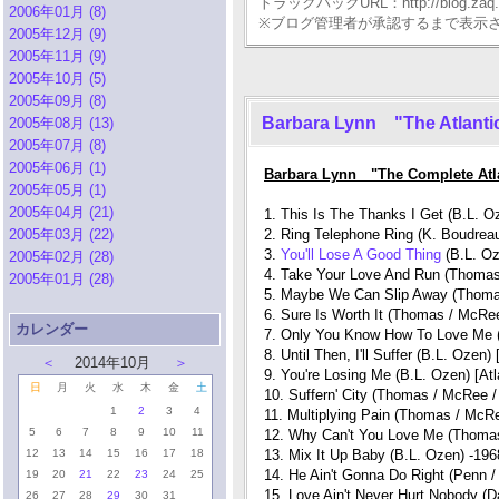
トラックバックURL：http://blog.zaq.ne.j
2006年01月 (8)
※ブログ管理者が承認するまで表示
2005年12月 (9)
2005年11月 (9)
2005年10月 (5)
2005年09月 (8)
Barbara Lynn "The Atlanti
2005年08月 (13)
2005年07月 (8)
2005年06月 (1)
Barbara Lynn "The Complete Atl
2005年05月 (1)
2005年04月 (21)
1. This Is The Thanks I Get (B.L. Oz
2005年03月 (22)
2. Ring Telephone Ring (K. Boudreau
3.
You'll Lose A Good Thing
(B.L. O
2005年02月 (28)
4. Take Your Love And Run (Thomas 
2005年01月 (28)
5. Maybe We Can Slip Away (Thoma
6. Sure Is Worth It (Thomas / McRe
カレンダー
7. Only You Know How To Love Me 
8. Until Then, I'll Suffer (B.L. Ozen)
＜
2014年10月
＞
9. You're Losing Me (B.L. Ozen) [Atl
日
月
火
水
木
金
土
10. Suffern' City (Thomas / McRee 
1
2
3
4
11. Multiplying Pain (Thomas / McR
5
6
7
8
9
10
11
12. Why Can't You Love Me (Thomas
12
13
14
15
16
17
18
13. Mix It Up Baby (B.L. Ozen) -196
14. He Ain't Gonna Do Right (Penn /
19
20
21
22
23
24
25
15. Love Ain't Never Hurt Nobody (Da
26
27
28
29
30
31