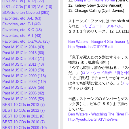
11.
Bring It On Home To Me
(Sam C
LIST of CDs ['16.12] (22)
12. Kidney Stew (Eddie Vincent)
LIST of CDs ['16.12] V.A. (10)
13. Chicago Calling (Cyril Davies)
SONGs often Covered (291)
Favorites, etc. A-E (63)
ストーンズ・ファンには the sixth st
Favorites, etc. F-J (49)
られた
トリビュート・アルバム
。
Favorites, etc. K-O (43)
２０１１年のリリース。12. 13.
Favorites, etc. P-T (43)
Favorites, etc. U-Z/V.A. (23)
Ben Waters - Boogie 4 Stu Teaser 
http://youtu.be/C1F0FBxultI
Past MUSIC in 2014 (43)
Past MUSIC in 2013 (60)
「息子が死んだのを別にすりゃ，ス
Past MUSIC in 2012 (71)
橋志行 訳，楓書店 発行)
Past MUSIC in 2011 (48)
「今でも時折，誰かが訊ねる，『ス
Past MUSIC in 2010 (79)
だ。」 (
ロン・ウッド自伝 『俺と
Past MUSIC in 2009 (118)
「そこ[葬式] でチャーリーがキー
Past MUSIC in 2008 (119)
は今でも鮮明に覚えている。」(
チ
Past MUSIC in 2007 (56)
ブリッジ 発行)
Past MUSIC in 2006 (42)
当然，ストーンズのメンバーもゲスト参加しており
Past MUSIC in 2005 (52)
ック(8.) に，ビル(2. 8. 9.) ま
BEST 10 CDs in 2013 (7)
していた。
BEST 10 CDs in 2012 (7)
Ben Waters - Watching The River F
BEST 10 CDs in 2011 (6)
http://youtu.be/GhXfVln6Wws
BEST 10 CDs in 2010 (7)
BEST 10 CDs in 2009 (10)