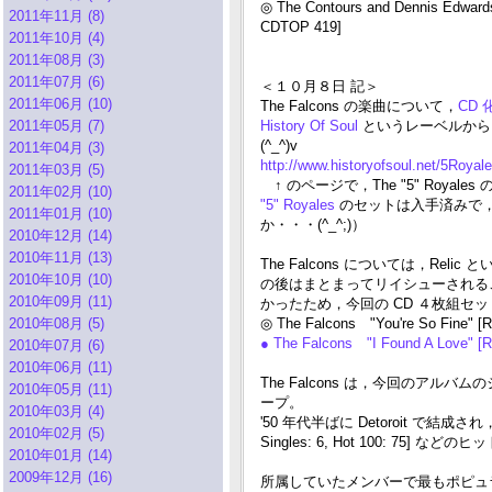
◎ The Contours and Dennis Edwards
2011年11月 (8)
CDTOP 419]
2011年10月 (4)
2011年08月 (3)
2011年07月 (6)
＜１０月８日 記＞
2011年06月 (10)
The Falcons の楽曲について，
CD
2011年05月 (7)
History Of Soul
というレーベルから
(^_^)v
2011年04月 (3)
http://www.historyofsoul.net/5Royal
2011年03月 (5)
↑ のページで，The "5" Roy
2011年02月 (10)
"5" Royales
のセットは入手済みで
2011年01月 (10)
か・・・(^_^;)）
2010年12月 (14)
2010年11月 (13)
The Falcons については，Re
2010年10月 (10)
の後はまとまってリイシューされること
2010年09月 (11)
かったため，今回の CD ４枚組セッ
2010年08月 (5)
◎ The Falcons "You're So Fine" [
● The Falcons "I Found A Love" [
2010年07月 (6)
2010年06月 (11)
The Falcons は，今回のアルバムのジ
2010年05月 (11)
ープ。
2010年03月 (4)
'50 年代半ばに Detoroit で結成され，'You'r
2010年02月 (5)
Singles: 6, Hot 100: 75] な
2010年01月 (14)
2009年12月 (16)
所属していたメンバーで最もポピュ