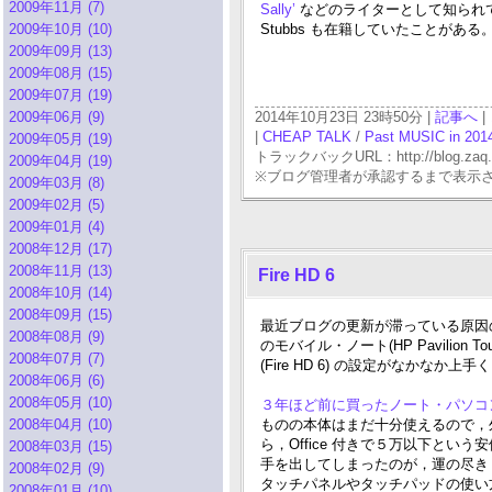
2009年11月 (7)
Sally’
などのライターとして知られている 
2009年10月 (10)
Stubbs も在籍していたことがある
2009年09月 (13)
2009年08月 (15)
2009年07月 (19)
2009年06月 (9)
2014年10月23日 23時50分 |
記事へ
|
|
CHEAP TALK
/
Past MUSIC in 201
2009年05月 (19)
トラックバックURL：http://blog.zaq.ne.j
2009年04月 (19)
※ブログ管理者が承認するまで表示
2009年03月 (8)
2009年02月 (5)
2009年01月 (4)
2008年12月 (17)
2008年11月 (13)
Fire HD 6
2008年10月 (14)
2008年09月 (15)
最近ブログの更新が滞っている原因の一
2008年08月 (9)
のモバイル・ノート(HP Pavilion Tou
2008年07月 (7)
(Fire HD 6) の設定がなかなか上
2008年06月 (6)
2008年05月 (10)
３年ほど前に買ったノート・パソ
2008年04月 (10)
ものの本体はまだ十分使えるので，
ら，Office 付きで５万以下とい
2008年03月 (15)
手を出してしまったのが，運の尽き・・
2008年02月 (9)
タッチパネルやタッチパッドの使い
2008年01月 (10)