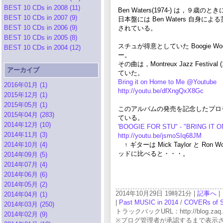
BEST 10 CDs in 2008 (11)
Ben Waters(1974-) は
BEST 10 CDs in 2007 (9)
日本盤には Ben Waters 自
BEST 10 CDs in 2006 (9)
されている。
BEST 10 CDs in 2005 (8)
スチュが得意としていた Boogie Woog
BEST 10 CDs in 2004 (12)
ー。
その曲は，Montreux Jazz Festi
アーカイブ
ていた。
Bring it on Home to Me @Youtube
2016年01月 (1)
http://youtu.be/dfXngQxX8Gc
2015年12月 (1)
2015年05月 (1)
このアルバムの発売を記念したプロ
2015年04月 (283)
ている。
2014年12月 (10)
'BOOGIE FOR STU" - "BRING IT 
2014年11月 (3)
http://youtu.be/jsmoSIq68JM
2014年10月 (4)
↑ ギターは Mick Taylor と Ro
ッドに比べると・・・。
2014年09月 (5)
2014年07月 (4)
2014年06月 (6)
2014年05月 (2)
2014年10月29日 19時21分 |
記事へ
|
2014年04月 (1)
|
Past MUSIC in 2014
/
COVERs of 
2014年03月 (250)
トラックバックURL：http://blog.zaq.ne.j
2014年02月 (9)
※ブログ管理者が承認するまで表示