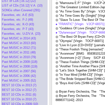
LIST of CDs ['16.12] (22)
◎ "Mamouna E.P." [Virgin VJCP-2
LIST of CDs ['16.12] V.A. (10)
◎ "The Greatest Limited Edition-J
SONGs often Covered (291)
◎ "As Time Goes By" [Virgin VJCP
Favorites, etc. A-E (63)
◎ "As Time Goes By (Single)" [Vir
Favorites, etc. F-J (49)
◎ "Slave To Love: The Best Of The 
● "FRANTIC" [Virgin VJCP-68371]
Favorites, etc. K-O (43)
◎ "Goddess Of Love (Single)" [Virg
Favorites, etc. P-T (43)
● "Dylanesque" [Virgin TOCP-6666
Favorites, etc. U-Z/V.A. (23)
◎ "The Best Of Bryan Ferry (CD+DV
Past MUSIC in 2014 (43)
◎ "Olympia" [Virgin TOCP-66971] 
Past MUSIC in 2013 (60)
◎ "Live In Lyon (CD+DVD)" [yama
Past MUSIC in 2012 (71)
◎ "These Foolish Thing [remaster]
Past MUSIC in 2011 (48)
◎ "Avonmore" [BMG 859381012153
Past MUSIC in 2010 (79)
◎ "Avonmore (+2)" [Sony SICP 43
Past MUSIC in 2009 (118)
◎ "These Foolish Things [SHM-CD]"
◎ "Another Time Another Place [SH
Past MUSIC in 2008 (119)
◎ "Let's Stick Together [SHM-CD]" 
Past MUSIC in 2007 (56)
◎ "In Your Mind [SHM-CD]" [Virgin
Past MUSIC in 2006 (42)
◎ "The Bride Stripped Bare [SHM-C
Past MUSIC in 2005 (52)
◎ "Boys And Girls [SHM-CD]" [Virg
BEST 10 CDs in 2013 (7)
BEST 10 CDs in 2012 (7)
◎ Bryan Ferry Orchestra, The "Th
BEST 10 CDs in 2011 (6)
◎ Bryan Ferry Orchestra, The "The
BEST 10 CDs in 2010 (7)
88883771142] -2013
BEST 10 CDs in 2009 (10)