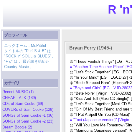
R 'n
プロフィール
ニックネーム：Mr.Pitiful
Bryan Ferry (1945-)
タイトルの "R 'n' S & B" は
"ROCK 'n' SOUL & BLUES"。
"+ c" は， 最近聴き始めた
◎ "These Foolish Things" [EG VJD
Country Music 。
● "Another Time Another Place" [E
◎ "Let's Stick Together" [EG EGC
◎ "In Your Mind" [EG EGCD 27] -
◎ "Bride Stripped Bare" [Reprise/
カテゴリ
● "Boys and Girls" [EG VJD-28032
Recent MUSIC (1)
◎ "Bete Noire" [Virgin VJD-32002]
CHEAP TALK (189)
◎ "Kiss And Tell (Maxi CD Single)"
CDs of Sam Cooke (69)
◎ "Let's Stick Together (Maxi CD S
◎ "Girl Of My Best Friend and rare
COVERs of Sam Cooke (129)
◎ "I Put A Spell On You (CD-Maxi)
SONGs of Sam Cooke -1 (36)
● "Taxi (Japanese version)" [Virgi
SONGs of Sam Cooke -2 (23)
◎ "Will You Love Me Tomorrow (Sin
Dream Boogie (2)
◎ "Mamouna (Japanese version)" [