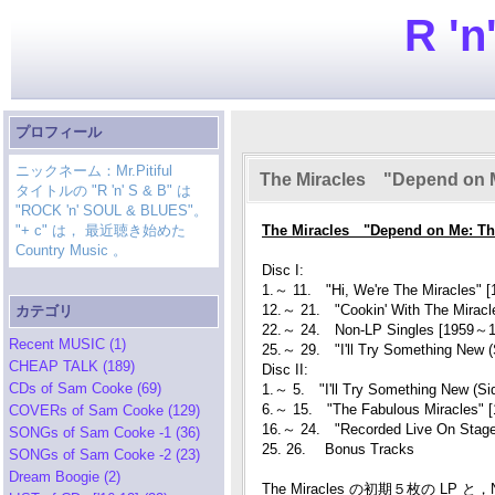
R 'n
プロフィール
ニックネーム：Mr.Pitiful
The Miracles "Depend on 
タイトルの "R 'n' S & B" は
"ROCK 'n' SOUL & BLUES"。
"+ c" は， 最近聴き始めた
The Miracles "Depend on Me: The
Country Music 。
Disc I:
1.～ 11. "Hi, We're The Miracles" [
12.～ 21. "Cookin' With The Miracle
カテゴリ
22.～ 24. Non-LP Singles [1959～1
Recent MUSIC (1)
25.～ 29. "I'll Try Something New (
CHEAP TALK (189)
Disc II:
CDs of Sam Cooke (69)
1.～ 5. "I'll Try Something New (Si
6.～ 15. "The Fabulous Miracles" [
COVERs of Sam Cooke (129)
16.～ 24. "Recorded Live On Stage"
SONGs of Sam Cooke -1 (36)
25. 26. Bonus Tracks
SONGs of Sam Cooke -2 (23)
Dream Boogie (2)
The Miracles の初期５枚の LP と，