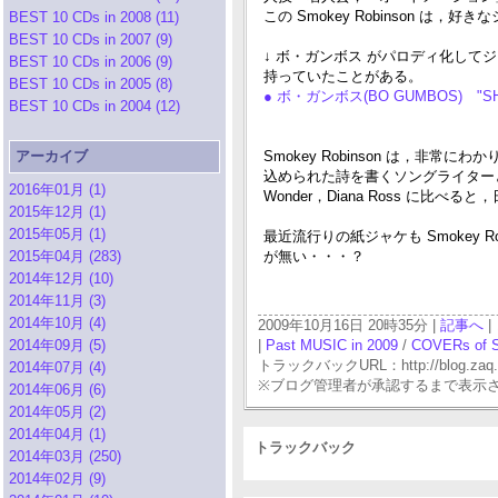
この Smokey Robinson は，
BEST 10 CDs in 2008 (11)
BEST 10 CDs in 2007 (9)
↓ ボ・ガンボス がパロディ化して
BEST 10 CDs in 2006 (9)
持っていたことがある。
BEST 10 CDs in 2005 (8)
● ボ・ガンボス(BO GUMBOS) "SHOU
BEST 10 CDs in 2004 (12)
アーカイブ
Smokey Robinson は，非
込められた詩を書くソングライターとしても
2016年01月 (1)
Wonder，Diana Ross に比
2015年12月 (1)
2015年05月 (1)
最近流行りの紙ジャケも Smokey Rob
2015年04月 (283)
が無い・・・？
2014年12月 (10)
2014年11月 (3)
2014年10月 (4)
2009年10月16日 20時35分 |
記事へ
|
2014年09月 (5)
|
Past MUSIC in 2009
/
COVERs of 
トラックバックURL：http://blog.zaq.ne.j
2014年07月 (4)
※ブログ管理者が承認するまで表示
2014年06月 (6)
2014年05月 (2)
2014年04月 (1)
トラックバック
2014年03月 (250)
2014年02月 (9)