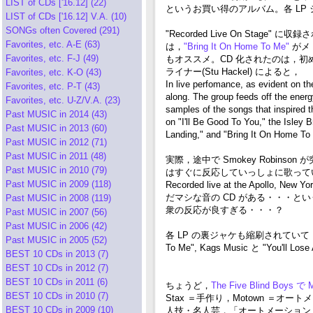
LIST of CDs ['16.12] (22)
というお買い得のアルバム。各 LP
LIST of CDs ['16.12] V.A. (10)
SONGs often Covered (291)
"Recorded Live On Stage" に収録され
Favorites, etc. A-E (63)
は，
"Bring It On Home To Me"
がメ
Favorites, etc. F-J (49)
もオススメ。CD 化されたのは，初
ライナー(Stu Hackel) によると，
Favorites, etc. K-O (43)
In live perfomance, as evident on th
Favorites, etc. P-T (43)
along. The group feeds off the energ
Favorites, etc. U-Z/V.A. (23)
samples of the songs that inspired 
Past MUSIC in 2014 (43)
on "I'll Be Good To You," the Isley
Past MUSIC in 2013 (60)
Landing," and "Bring It On Home To
Past MUSIC in 2012 (71)
Past MUSIC in 2011 (48)
実際，途中で Smokey Robinson が突
Past MUSIC in 2010 (79)
はすぐに反応していっしょに歌って
Past MUSIC in 2009 (118)
Recorded live at the Apol
だマシな音の CD がある・・・
Past MUSIC in 2008 (119)
衆の反応が良すぎる・・・？
Past MUSIC in 2007 (56)
Past MUSIC in 2006 (42)
各 LP の裏ジャケも縮刷されていて，この
Past MUSIC in 2005 (52)
To Me", Kags Music と "You'll
BEST 10 CDs in 2013 (7)
BEST 10 CDs in 2012 (7)
BEST 10 CDs in 2011 (6)
ちょうど，
The Five Blind Boys 
BEST 10 CDs in 2010 (7)
Stax ＝手作り，Motown ＝
BEST 10 CDs in 2009 (10)
人技・名人芸，「オートメーション