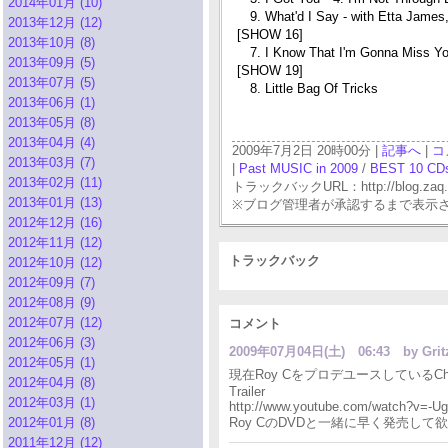
2014年01月 (10)
9. What'd I Say - with Etta James,
2013年12月 (12)
[SHOW 16]
2013年10月 (8)
7. I Know That I'm Gonna Miss Yo
2013年09月 (5)
[SHOW 19]
2013年07月 (5)
8. Little Bag Of Tricks
2013年06月 (1)
2013年05月 (8)
2013年04月 (4)
2009年7月2日 20時00分 |
記事へ
|
コ
2013年03月 (7)
|
Past MUSIC in 2009
/
BEST 10 CDs
2013年02月 (11)
トラックバックURL：http://blog.zaq.ne.j
2013年01月 (13)
※ブログ管理者が承認するまで表示
2012年12月 (16)
2012年11月 (12)
トラックバック
2012年10月 (12)
2012年09月 (7)
2012年08月 (9)
2012年07月 (12)
コメント
2012年06月 (3)
2009年07月04日(土) 06:43
by Gr
2012年05月 (1)
現在Roy CをプロデユースしているCha
2012年04月 (8)
Trailer
2012年03月 (1)
http://www.youtube.com/watch?v=-U
2012年01月 (8)
Roy CのDVDと一緒に早く発売して
2011年12月 (12)