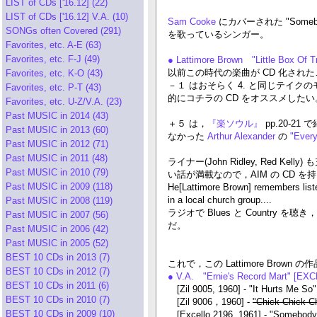
LIST of CDs ['16.12] (22)
LIST of CDs ['16.12] V.A. (10)
Sam Cooke
にカバーされた "Somebod
SONGs often Covered (291)
を歌っているシンガー。
Favorites, etc. A-E (63)
Favorites, etc. F-J (49)
● Lattimore Brown "Little Box Of 
以前この時代の楽曲が CD 化された
Favorites, etc. K-O (43)
－１ はおそらく 4. と同じテイクの
Favorites, etc. P-T (43)
的にコチラの CD をオススメしたい
Favorites, etc. U-Z/V.A. (23)
Past MUSIC in 2014 (43)
＋５ は，
『楽ソウル』
pp.20-2
Past MUSIC in 2013 (60)
なかった
Arthur Alexander
の
"Every
Past MUSIC in 2012 (71)
Past MUSIC in 2011 (48)
ライナー(John Ridley, Re
Past MUSIC in 2010 (79)
い話が満載なので，AIM の CD 
Past MUSIC in 2009 (118)
He[Lattimore Brown] remembers liste
in a local church group....
Past MUSIC in 2008 (119)
ラジオで Blues と Country を
Past MUSIC in 2007 (56)
だ。
Past MUSIC in 2006 (42)
Past MUSIC in 2005 (52)
BEST 10 CDs in 2013 (7)
これで，この Lattimore Bro
BEST 10 CDs in 2012 (7)
● V.A. "Ernie's Record Mart" [
BEST 10 CDs in 2011 (6)
[Zil 9005, 1960] - "It Hurts Me So"
BEST 10 CDs in 2010 (7)
[Zil 9006，1960] -
"Chick Chick C
BEST 10 CDs in 2009 (10)
[Excello 2196, 1961] - "Somebody