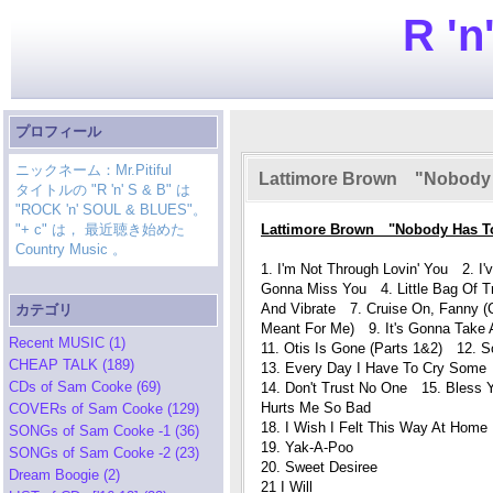
R 'n
プロフィール
ニックネーム：Mr.Pitiful
Lattimore Brown "Nobody H
タイトルの "R 'n' S & B" は
"ROCK 'n' SOUL & BLUES"。
"+ c" は， 最近聴き始めた
Lattimore Brown "Nobody Has T
Country Music 。
1. I'm Not Through Lovin' You 2. I
Gonna Miss You 4. Little Bag Of T
And Vibrate 7. Cruise On, Fanny (
カテゴリ
Meant For Me) 9. It's Gonna Take A
Recent MUSIC (1)
11. Otis Is Gone (Parts 1&2) 12. 
CHEAP TALK (189)
13. Every Day I Have To Cry Some
CDs of Sam Cooke (69)
14. Don't Trust No One 15. Bless 
Hurts Me So Bad
COVERs of Sam Cooke (129)
18. I Wish I Felt This Way At Home
SONGs of Sam Cooke -1 (36)
19. Yak-A-Poo
SONGs of Sam Cooke -2 (23)
20. Sweet Desiree
Dream Boogie (2)
21 I Will