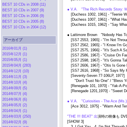
BEST 10 CDs in 2008 (11)
● V.A. "The Rich Records Story: M
BEST 10 CDs in 2007 (9)
[Duchess 1002, 1961] - "Teenie Wee
BEST 10 CDs in 2006 (9)
[Duchess 1007, 1961] - "What Have
BEST 10 CDs in 2005 (8)
[Duchess 1015, 1962] - "Say What"
BEST 10 CDs in 2004 (12)
● Lattimore Brown "Nobody Has T
アーカイブ
[SS7 2553, 1965] - "I'm Not Throug
[SS7 2562, 1965] - "I Know I'm Gon
2016年01月 (1)
[SS7 2575, 1966] - "It's Such A Sa
2015年12月 (1)
[SS7 2586, 1967] - "Cruise On Fann
2015年05月 (1)
[SS7 2598, 1967] - "It's Gonna Tak
2015年04月 (283)
[SS7 2606, 1967] - "Otis Is Gone Pa
[SS7 2616, 1968] - "So Says My H
2014年12月 (10)
[Seventy-Seven 77-106LP, 1977]
2014年11月 (3)
"Don't Trust No One" / "Bless You
2014年10月 (4)
[Renegade 101, 1970] - "Yak-A-Poo
2014年09月 (5)
[Renegade 1201,1970] - "Sweet Desi
2014年07月 (4)
2014年06月 (6)
● V.A. "Curiosities - The Ace (Ms
2014年05月 (2)
[Ace 3012, 1975] - "Warm And Tend
2014年04月 (1)
2014年03月 (250)
"THE !!! BEAT" 出
演時の映像も DV
[SHOW 3]
2014年02月 (9)
3. I Got You 4. I'm Not Through 