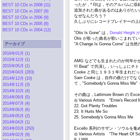
ったが，* 印は，そのアルバムに収
BEST 10 CDs in 2008 (11)
追加された曲があるのはありがたいが，Art
BEST 10 CDs in 2007 (9)
なぜなんだろう？
BEST 10 CDs in 2006 (9)
久しぶりにレコードプレイヤーの上に
BEST 10 CDs in 2005 (8)
BEST 10 CDs in 2004 (12)
"Otis Is Gone" は，
Donald Heigh
Otis が歌った曲名が歌いこまれて
アーカイブ
"A Change Is Gonna Come" 
2016年01月 (1)
2015年12月 (1)
AMG などでも生まれたのが何年かがわから
2015年05月 (1)
!!! Beat" で共演し，いっしょに
2015年04月 (283)
Cooke と同じ１９３１年生まれだ
Sam Cooke は，自作の曲だ
2014年12月 (10)
て，"Somebody's Gonna Miss
2014年11月 (3)
2014年10月 (4)
その曲は，Lattimore Brown の
2014年09月 (5)
◎ Various Artists "Ernie's Reco
2014年07月 (4)
22. Got Plenty Troubles
2014年06月 (6)
23. It Hurts Me So
2014年05月 (2)
25. Somebody's Gonna Miss Me
2014年04月 (1)
2014年03月 (250)
Excello 系列のサザン・ソウルを
◎ Various Artists "The Heart Of S
2014年02月 (9)
9. I Will