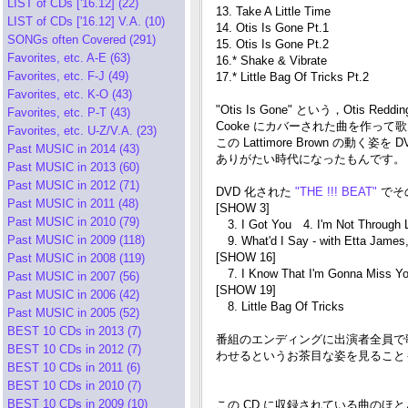
LIST of CDs ['16.12] (22)
13. Take A Little Time
LIST of CDs ['16.12] V.A. (10)
14. Otis Is Gone Pt.1
SONGs often Covered (291)
15. Otis Is Gone Pt.2
Favorites, etc. A-E (63)
16.* Shake & Vibrate
Favorites, etc. F-J (49)
17.* Little Bag Of Tricks Pt.2
Favorites, etc. K-O (43)
"Otis Is Gone" という，Otis R
Favorites, etc. P-T (43)
Cooke にカバーされた曲を作って
Favorites, etc. U-Z/V.A. (23)
この Lattimore Brown の動く
Past MUSIC in 2014 (43)
ありがたい時代になったもんです。
Past MUSIC in 2013 (60)
Past MUSIC in 2012 (71)
DVD 化された
"THE !!! BEAT"
でそ
Past MUSIC in 2011 (48)
[SHOW 3]
Past MUSIC in 2010 (79)
3. I Got You 4. I'm Not Through 
Past MUSIC in 2009 (118)
9. What'd I Say - with Etta James,
[SHOW 16]
Past MUSIC in 2008 (119)
7. I Know That I'm Gonna Miss Yo
Past MUSIC in 2007 (56)
[SHOW 19]
Past MUSIC in 2006 (42)
8. Little Bag Of Tricks
Past MUSIC in 2005 (52)
BEST 10 CDs in 2013 (7)
番組のエンディングに出演者全員で歌う "W
BEST 10 CDs in 2012 (7)
わせるというお茶目な姿を見ること
BEST 10 CDs in 2011 (6)
BEST 10 CDs in 2010 (7)
BEST 10 CDs in 2009 (10)
この CD に収録されている曲のほとんどは，昔 