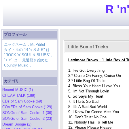
R 'n
プロフィール
ニックネーム：Mr.Pitiful
Little Box of Tricks
タイトルの "R 'n' S & B" は
"ROCK 'n' SOUL & BLUES"。
"+ c" は， 最近聴き始めた
Lattimore Brown "Little Box of 
Country Music 。
1. I've Got Everything
2.* Cruise On Fanny, Cruise On
3.* Little Bag Of Tricks
カテゴリ
4. Bless Your Heart I Love You
Recent MUSIC (1)
5. I'm Not Through Lovin
CHEAP TALK (189)
6. So Says My Heart
CDs of Sam Cooke (69)
7. It Hurts So Bad
8. It's A Sad Sad World
COVERs of Sam Cooke (129)
9. I Know I'm Gonna Miss You
SONGs of Sam Cooke -1 (36)
10. Don't Trust No One
SONGs of Sam Cooke -2 (23)
11. Nobody Has To Tell Me
Dream Boogie (2)
12. Please Please Please