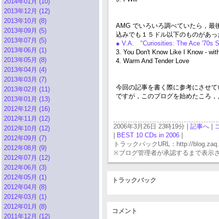
2014年01月 (10)
2013年12月 (12)
2013年10月 (8)
AMG でいろいろ調べていたら，最後
2013年09月 (5)
込みでも１５ドル以下のものがあっ
2013年07月 (5)
● V.A. "Curiosities: The Ace '70s 
2013年06月 (1)
3. You Don't Know Like I Know - wi
2013年05月 (8)
4. Warm And Tender Love
2013年04月 (4)
2013年03月 (7)
今回の記事を書く際に参考にさせていただいた
2013年02月 (11)
ですが，このブログを始めたころ，
2013年01月 (13)
2012年12月 (16)
2012年11月 (12)
2006年3月26日 23時19分 |
記事へ
|
2012年10月 (12)
|
BEST 10 CDs in 2006
|
2012年09月 (7)
トラックバックURL：http://blog.zaq.ne.j
2012年08月 (9)
※ブログ管理者が承認するまで表示
2012年07月 (12)
2012年06月 (3)
2012年05月 (1)
トラックバック
2012年04月 (8)
2012年03月 (1)
2012年01月 (8)
コメント
2011年12月 (12)