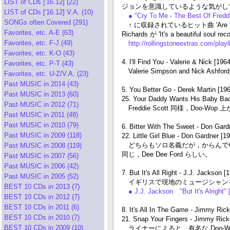
LIST of CDs ['16.12] (22)
ジョンを意識しているような気がし
LIST of CDs ['16.12] V.A. (10)
● "Cry To Me - The Best Of Fre
SONGs often Covered (291)
↑ に収録されているヒット曲 'Are You Lone
Favorites, etc. A-E (63)
Richards が 'It's a beautiful so
Favorites, etc. F-J (49)
http://rollingstoneextras.com/playl
Favorites, etc. K-O (43)
4. I'll Find You - Valerie & Nick [19
Favorites, etc. P-T (43)
Valerie Simpson and Nick Ash
Favorites, etc. U-Z/V.A. (23)
Past MUSIC in 2014 (43)
5. You Better Go - Derek Martin [19
Past MUSIC in 2013 (60)
25. Your Daddy Wants His Baby Back
Past MUSIC in 2012 (71)
Freddie Scott 同様，Doo-
Past MUSIC in 2011 (48)
Past MUSIC in 2010 (79)
6. Bitter With The Sweet - Don Gard
Past MUSIC in 2009 (118)
22. Little Girl Blue - Don Gardner [1
どちらもソロ名義だが，からんでいる女性ボーカル
Past MUSIC in 2008 (119)
同じ，Dee Dee Ford らしい。
Past MUSIC in 2007 (56)
Past MUSIC in 2006 (42)
7. But It's All Right - J.J. Jackson [
Past MUSIC in 2005 (52)
イギリスで現地のミュージシャン
BEST 10 CDs in 2013 (7)
● J.J. Jackson "But It's Alright
BEST 10 CDs in 2012 (7)
BEST 10 CDs in 2011 (6)
8. It's All In The Game - Jimmy Rick
BEST 10 CDs in 2010 (7)
21. Snap Your Fingers - Jimmy Rick
BEST 10 CDs in 2009 (10)
ライナーによると，有名な Doo-Wop グル