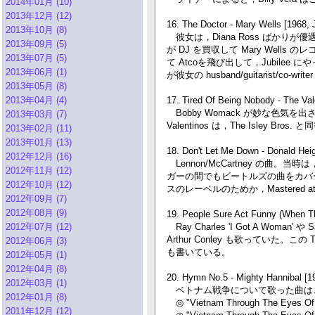
2014年01月 (10)
2013年12月 (12)
16. The Doctor - Mary Wells [1968, 
2013年10月 (8)
彼女は，Diana Ross ばかりが優遇さ
2013年09月 (5)
が DJ を買収して Mary Wells
2013年07月 (5)
て Atcoを飛び出して，Jubilee にやっ
2013年06月 (1)
が彼女の husband/guitarist/co-wri
2013年05月 (8)
2013年04月 (4)
17. Tired Of Being Nobody - The Val
Bobby Womack が妙な色気
2013年03月 (7)
Valentinos は，The Isle
2013年02月 (11)
2013年01月 (13)
18. Don't Let Me Down - Donald Heig
2012年12月 (16)
Lennon/McCartney の曲。当時は，Oti
2012年11月 (12)
ガーの間でもビートルズの曲をカバーす
2012年10月 (12)
スのレーベルのためか，Mastered at 
2012年09月 (7)
2012年08月 (9)
19. People Sure Act Funny (When The
2012年07月 (12)
Ray Charles 'I Got A Woman
Arthur Conley も歌っていた。この Titus T
2012年06月 (3)
も書いている。
2012年05月 (1)
2012年04月 (8)
20. Hymn No.5 - Mighty Hannibal [1
2012年03月 (1)
ベトナム戦争について歌った曲は
2012年01月 (8)
◎ "Vietnam Through The Eyes Of B
2011年12月 (12)