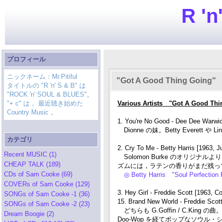
R 'n
プロフィール
ニックネーム：Mr.Pitiful
"Got A Good Thing Going"
タイトルの "R 'n' S & B" は
"ROCK 'n' SOUL & BLUES"。
"+ c" は， 最近聴き始めた
Various Artists "Got A Good Thi
Country Music 。
1. You're No Good - Dee Dee Warwic
Dionne の妹。Betty Everett 
カテゴリ
2. Cry To Me - Betty Harris [1963, J
Recent MUSIC (1)
Solomon Burke のオリジ
CHEAP TALK (189)
ズムには，ラテンの香りがまだ残っ
CDs of Sam Cooke (69)
◎ Betty Harris "Soul Perfecti
COVERs of Sam Cooke (129)
3. Hey Girl - Freddie Scott [1963, Co
SONGs of Sam Cooke -1 (36)
15. Brand New World - Freddie Scott
SONGs of Sam Cooke -2 (23)
どちらも G.Goffin / C.King の
Dream Boogie (2)
Doo-Wop を経てポップなソウル・