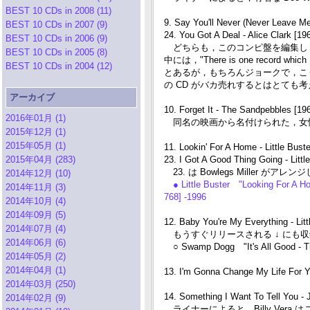
BEST 10 CDs in 2008 (11)
9. Say You'll Never (Never Leave Me
BEST 10 CDs in 2007 (9)
24. You Got A Deal - Alice Clark [1
BEST 10 CDs in 2006 (9)
どちらも，このコンピ盤を編集し，ライ
BEST 10 CDs in 2005 (8)
中には，"There is one record which I put
BEST 10 CDs in 2004 (12)
とあるが，もちろんジョークで，こ
の CD がバカ売れするとはとても考え
アーカイブ
10. Forget It - The Sandpebbles [196
2016年01月 (1)
同名の映画から名付けられた，女
2015年12月 (1)
2015年05月 (1)
11. Lookin' For A Home - Little Bust
2015年04月 (283)
23. I Got A Good Thing Going - Littl
23. は Bowlegs Miller が
2014年12月 (10)
● Little Buster "Looking For A 
2014年11月 (3)
768] -1996
2014年10月 (4)
2014年09月 (5)
12. Baby You're My Everything - Litt
2014年07月 (4)
もうすぐリリースされる ↓ にも
2014年06月 (6)
○ Swamp Dogg "It's All Good - T
2014年05月 (2)
2014年04月 (1)
13. I'm Gonna Change My Life For Y
2014年03月 (250)
14. Something I Want To Tell You -
2014年02月 (9)
ライナーによると，Billy Ver