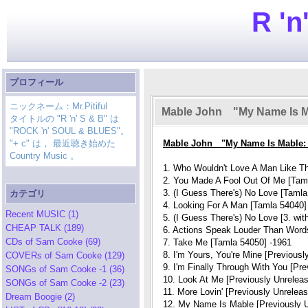
R 'n
プロフィール
ニックネーム：Mr.Pitiful
Mable John "My Name Is M
タイトルの "R 'n' S & B" は
"ROCK 'n' SOUL & BLUES"。
"+ c" は， 最近聴き始めた
Mable John "My Name Is Mable: 
Country Music 。
1. Who Wouldn't Love A Man Like Th
2. You Made A Fool Out Of Me [Tam
3. (I Guess There's) No Love [Tamla
カテゴリ
4. Looking For A Man [Tamla 54040]
Recent MUSIC (1)
5. (I Guess There's) No Love [3. with
CHEAP TALK (189)
6. Actions Speak Louder Than Word
CDs of Sam Cooke (69)
7. Take Me [Tamla 54050] -1961
8. I'm Yours, You're Mine [Previousl
COVERs of Sam Cooke (129)
9. I'm Finally Through With You [Pr
SONGs of Sam Cooke -1 (36)
10. Look At Me [Previously Unrelea
SONGs of Sam Cooke -2 (23)
11. More Lovin' [Previously Unrelea
Dream Boogie (2)
12. My Name Is Mable [Previously 