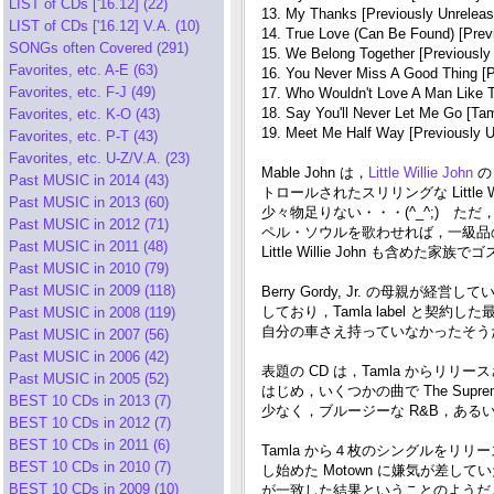
LIST of CDs ['16.12] (22)
13. My Thanks [Previously Unreleas
LIST of CDs ['16.12] V.A. (10)
14. True Love (Can Be Found) [Prev
SONGs often Covered (291)
15. We Belong Together [Previously
Favorites, etc. A-E (63)
16. You Never Miss A Good Thing [P
Favorites, etc. F-J (49)
17. Who Wouldn't Love A Man Like T
18. Say You'll Never Let Me Go [Ta
Favorites, etc. K-O (43)
19. Meet Me Half Way [Previously U
Favorites, etc. P-T (43)
Favorites, etc. U-Z/V.A. (23)
Mable John は，
Little Willie John
の
Past MUSIC in 2014 (43)
トロールされたスリリングな Littl
Past MUSIC in 2013 (60)
少々物足りない・・・(^_^;) ただ，
Past MUSIC in 2012 (71)
ペル・ソウルを歌わせれば，一級品
Past MUSIC in 2011 (48)
Little Willie John も
Past MUSIC in 2010 (79)
Past MUSIC in 2009 (118)
Berry Gordy, Jr. の母親
しており，Tamla label と契約し
Past MUSIC in 2008 (119)
自分の車さえ持っていなかったそう
Past MUSIC in 2007 (56)
Past MUSIC in 2006 (42)
表題の CD は，Tamla から
Past MUSIC in 2005 (52)
はじめ，いくつかの曲で The Su
BEST 10 CDs in 2013 (7)
少なく，ブルージーな R&B，あ
BEST 10 CDs in 2012 (7)
BEST 10 CDs in 2011 (6)
Tamla から４枚のシングルをリリ
BEST 10 CDs in 2010 (7)
し始めた Motown に嫌気が差
BEST 10 CDs in 2009 (10)
が一致した結果ということのようだ