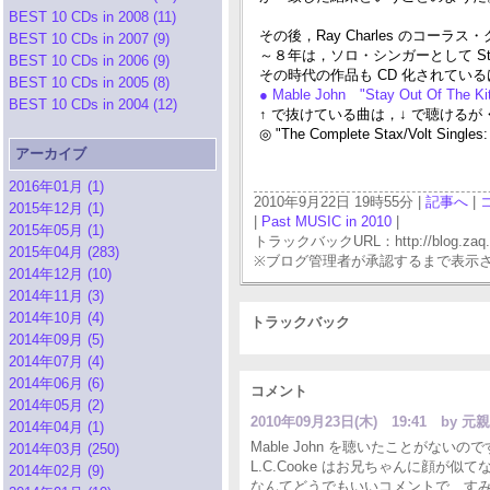
BEST 10 CDs in 2008 (11)
その後，Ray Charles のコーラ
BEST 10 CDs in 2007 (9)
～８年は，ソロ・シンガーとして S
BEST 10 CDs in 2006 (9)
その時代の作品も CD 化されてい
BEST 10 CDs in 2005 (8)
● Mable John "Stay Out Of The K
BEST 10 CDs in 2004 (12)
↑ で抜けている曲は，↓ で聴けるが・・
◎ "The Complete Stax/Volt Singles
アーカイブ
2016年01月 (1)
2010年9月22日 19時55分 |
記事へ
|
2015年12月 (1)
|
Past MUSIC in 2010
|
2015年05月 (1)
トラックバックURL：http://blog.zaq.ne.j
2015年04月 (283)
※ブログ管理者が承認するまで表示
2014年12月 (10)
2014年11月 (3)
2014年10月 (4)
トラックバック
2014年09月 (5)
2014年07月 (4)
2014年06月 (6)
コメント
2014年05月 (2)
2010年09月23日(木) 19:41
by 元親
2014年04月 (1)
Mable John を聴いたことがないのです
2014年03月 (250)
L.C.Cooke はお兄ちゃんに顔が
2014年02月 (9)
なんてどうでもいいコメントで、すみませ