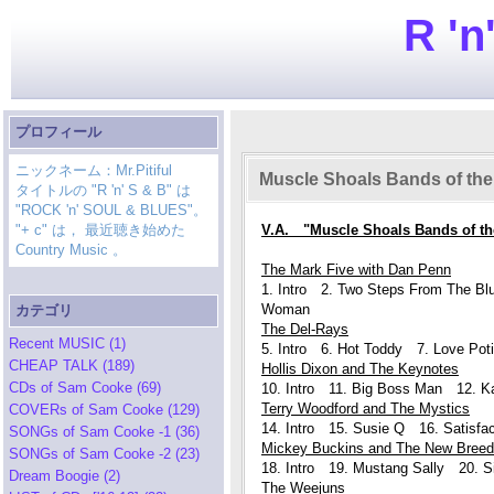
R 'n
プロフィール
ニックネーム：Mr.Pitiful
Muscle Shoals Bands of the
タイトルの "R 'n' S & B" は
"ROCK 'n' SOUL & BLUES"。
"+ c" は， 最近聴き始めた
V.A. "Muscle Shoals Bands of t
Country Music 。
The Mark Five with Dan Penn
1. Intro 2. Two Steps From The Blu
Woman
カテゴリ
The Del-Rays
Recent MUSIC (1)
5. Intro 6. Hot Toddy 7. Love Pot
CHEAP TALK (189)
Hollis Dixon and The Keynotes
CDs of Sam Cooke (69)
10. Intro 11. Big Boss Man 12. K
Terry Woodford and The Mystics
COVERs of Sam Cooke (129)
14. Intro 15. Susie Q 16. Satisfac
SONGs of Sam Cooke -1 (36)
Mickey Buckins and The New Breed
SONGs of Sam Cooke -2 (23)
18. Intro 19. Mustang Sally 20. Sil
Dream Boogie (2)
The Weejuns