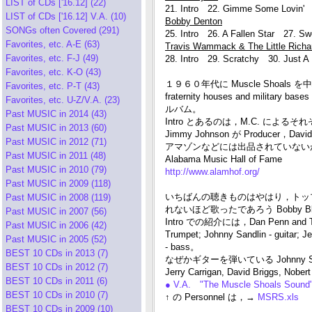
LIST of CDs ['16.12] (22)
21. Intro 22. Gimme Some Lovin' 
LIST of CDs ['16.12] V.A. (10)
Bobby Denton
SONGs often Covered (291)
25. Intro 26. A Fallen Star 27. Sw
Favorites, etc. A-E (63)
Travis Wammack & The Little Richa
Favorites, etc. F-J (49)
28. Intro 29. Scratchy 30. Just A L
Favorites, etc. K-O (43)
１９６０年代に Muscle Shoals を中心とした
Favorites, etc. P-T (43)
fraternity houses and 
Favorites, etc. U-Z/V.A. (23)
ルバム。
Past MUSIC in 2014 (43)
Intro とあるのは，M.C. によ
Past MUSIC in 2013 (60)
Jimmy Johnson が Producer，D
Past MUSIC in 2012 (71)
アマゾンなどには出品されていないが，Ala
Past MUSIC in 2011 (48)
Alabama Music Hall of Fame
Past MUSIC in 2010 (79)
http://www.alamhof.org/
Past MUSIC in 2009 (118)
いちばんの聴きものはやはり，トップ・バッ
Past MUSIC in 2008 (119)
れないほど歌ったであろう Bobby B
Past MUSIC in 2007 (56)
Intro での紹介には，Dan Penn an
Past MUSIC in 2006 (42)
Trumpet; Johnny Sandlin - guitar; J
Past MUSIC in 2005 (52)
- bass。
BEST 10 CDs in 2013 (7)
なぜかギターを弾いている Johnny 
BEST 10 CDs in 2012 (7)
Jerry Carrigan, David Brig
BEST 10 CDs in 2011 (6)
● V.A. "The Muscle Shoals Sound"
BEST 10 CDs in 2010 (7)
↑ の Personnel は，→
MSRS.xls
BEST 10 CDs in 2009 (10)