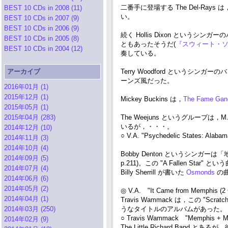
二番手に登場する The Del-Rays 
BEST 10 CDs in 2008 (11)
い。
BEST 10 CDs in 2007 (9)
BEST 10 CDs in 2006 (9)
続く Hollis Dixon というシンガーのバ
BEST 10 CDs in 2005 (8)
ともあったそうだ(
『スウィート・
BEST 10 CDs in 2004 (12)
奏している。
アーカイブ
Terry Woodford というシンガーの
ーンズ風だった。
2016年01月 (1)
2015年12月 (1)
Mickey Buckins は，
The Fame Gang
2015年05月 (1)
2015年04月 (283)
The Weejuns というグループは
いるが，・・・。
2014年12月 (10)
○ V.A. "Psychedelic States: Alabama
2014年11月 (3)
2014年10月 (4)
Bobby Denton というシン
2014年09月 (5)
p.211)。この "A Fallen Star"
2014年07月 (4)
Billy Sherrill が書いた
Osmonds
の
2014年06月 (6)
2014年05月 (2)
◎ V.A. "It Came from Memphis (
2014年04月 (1)
Travis Wammack は，この "S
2014年03月 (250)
うなタイトルのアルバムがあった。
○ Travis Wammack "Memphis + Mu
2014年02月 (9)
The Little Richard Band 