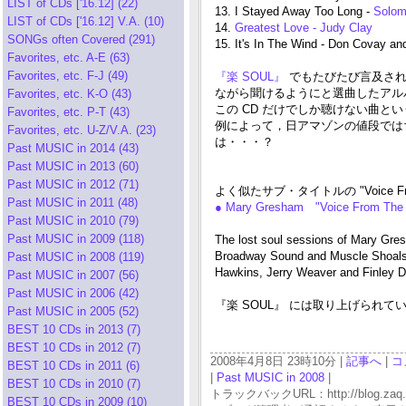
LIST of CDs ['16.12] (22)
13. I Stayed Away Too Long -
Solom
LIST of CDs ['16.12] V.A. (10)
14.
Greatest Love - Judy Clay
SONGs often Covered (291)
15. It's In The Wind - Don Covay a
Favorites, etc. A-E (63)
Favorites, etc. F-J (49)
『楽 SOUL』
でもたびたび言及さ
ながら聞けるようにと選曲したアル
Favorites, etc. K-O (43)
この CD だけでしか聴けない曲
Favorites, etc. P-T (43)
例によって，日アマゾンの値段では
Favorites, etc. U-Z/V.A. (23)
は・・・？
Past MUSIC in 2014 (43)
Past MUSIC in 2013 (60)
Past MUSIC in 2012 (71)
よく似たサブ・タイトルの "Voice F
Past MUSIC in 2011 (48)
● Mary Gresham "Voice From The 
Past MUSIC in 2010 (79)
Past MUSIC in 2009 (118)
The lost soul sessions of Mary Gre
Broadway Sound and Muscle Shoals 
Past MUSIC in 2008 (119)
Hawkins, Jerry Weaver and Finley 
Past MUSIC in 2007 (56)
Past MUSIC in 2006 (42)
『楽 SOUL』 には取り上げられていないが，
Past MUSIC in 2005 (52)
BEST 10 CDs in 2013 (7)
BEST 10 CDs in 2012 (7)
2008年4月8日 23時10分 |
記事へ
|
コ
BEST 10 CDs in 2011 (6)
|
Past MUSIC in 2008
|
BEST 10 CDs in 2010 (7)
トラックバックURL：http://blog.zaq.ne.j
BEST 10 CDs in 2009 (10)