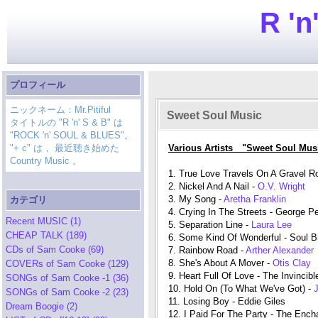
R 'n
プロフィール
ニックネーム：Mr.Pitiful
Sweet Soul Music
タイトルの "R 'n' S & B" は
"ROCK 'n' SOUL & BLUES"。
"+ c" は， 最近聴き始めた
Various Artists "Sweet Soul Mus
Country Music 。
1. True Love Travels On A Gravel R
2. Nickel And A Nail -
O.V. Wright
3. My Song -
Aretha Franklin
カテゴリ
4. Crying In The Streets - George Pe
Recent MUSIC (1)
5. Separation Line -
Laura Lee
CHEAP TALK (189)
6. Some Kind Of Wonderful - Soul B
CDs of Sam Cooke (69)
7. Rainbow Road -
Arther Alexander
8. She's About A Mover -
Otis Clay
COVERs of Sam Cooke (129)
9. Heart Full Of Love - The Invincibl
SONGs of Sam Cooke -1 (36)
10. Hold On (To What We've Got) -
J
SONGs of Sam Cooke -2 (23)
11. Losing Boy - Eddie Giles
Dream Boogie (2)
12. I Paid For The Party - The Ench