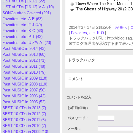
LIST of CDs ['16.12] (22)
◎ "Down Where The Spirit Meets T
LIST of CDs ['16.12] V.A. (10)
◎ "The Ghosts of Highway 20 (2 C
SONGs often Covered (291)
Favorites, etc. A-E (63)
Favorites, etc. F-J (49)
2014年3月17日 21時20分 |
記事へ
|
Favorites, etc. K-O (43)
|
Favorites, etc. K-O
|
Favorites, etc. P-T (43)
トラックバックURL：http://blog.zaq.ne.j
Favorites, etc. U-Z/V.A. (23)
※ブログ管理者が承認するまで表示
Past MUSIC in 2014 (43)
Past MUSIC in 2013 (60)
トラックバック
Past MUSIC in 2012 (71)
Past MUSIC in 2011 (48)
Past MUSIC in 2010 (79)
Past MUSIC in 2009 (118)
コメント
Past MUSIC in 2008 (119)
Past MUSIC in 2007 (56)
Past MUSIC in 2006 (42)
コメントを記入
Past MUSIC in 2005 (52)
BEST 10 CDs in 2013 (7)
お名前
：
(必須)
BEST 10 CDs in 2012 (7)
パスワード：
BEST 10 CDs in 2011 (6)
BEST 10 CDs in 2010 (7)
メール：
BEST 10 CDs in 2009 (10)