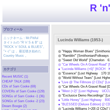
R 'n
プロフィール
ニックネーム：Mr.Pitiful
Lucinda Williams (1953-)
タイトルの "R 'n' S & B" は
"ROCK 'n' SOUL & BLUES"。
"+ c" は， 最近聴き始めた
◎ "Happy Woman Blues" [Smithoni
Country Music 。
◎ "Ramblin'" [Smithonian/Folkway
◎ "Sweet Old World" [Chamelon 61
◎ "Car Wheels On A Gravel Road" [
● "Lucinda Williams (+6)" [KOCH 
カテゴリ
◎ "Essence" [Lost Highway 170 19
Recent MUSIC (1)
◎ "World Without Tears" [Lost Hi
CHEAP TALK (189)
● "Live @ The Fillmore (2 CDs)" [
CDs of Sam Cooke (69)
◎ "Car Wheels On A Gravel Road [D
● "West (+2)" [Lost Highway UCCU
COVERs of Sam Cooke (129)
◎ "Exclusice Demo Recordings" [
SONGs of Sam Cooke -1 (36)
● "Little Honey" [Lost Highway B0
SONGs of Sam Cooke -2 (23)
● "BLESSED [Deluxe Edition] (2 CD
Dream Boogie (2)
◎ "Lucinda Williams [+20] (2 CDs)