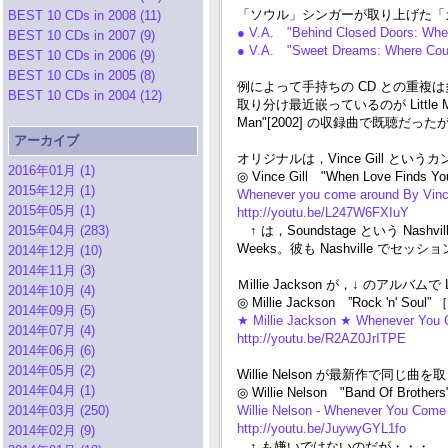
「ソウル」シンガーが取り上げた「
BEST 10 CDs in 2008 (11)
● V.A. "Behind Closed Doors: Whe
BEST 10 CDs in 2007 (9)
● V.A. "Sweet Dreams: Where Cou
BEST 10 CDs in 2006 (9)
BEST 10 CDs in 2005 (8)
例によって手持ちの CD との重
BEST 10 CDs in 2004 (12)
取り分け最近嵌っているのが Little Milt
Man"[2002] の収録曲で既聴だっ
アーカイブ
オリジナルは，Vince Gill というカントリ
2016年01月 (1)
◎ Vince Gill "When Love Finds Y
2015年12月 (1)
Whenever you come around By Vince
2015年05月 (1)
http://youtu.be/L247W6FXIuY
2015年04月 (283)
↑ は，Soundstage という Na
Weeks。彼も Nashville 
2014年12月 (10)
2014年11月 (3)
Ｍillie Jackson が，↓ のアルバム
2014年10月 (4)
◎ Millie Jackson ”Rock 'n' Soul” 
2014年09月 (5)
★ Millie Jackson ★ Whenever You 
2014年07月 (4)
http://youtu.be/R2AZ0JrITPE
2014年06月 (6)
2014年05月 (2)
Willie Nelson が最新作で
2014年04月 (1)
◎ Willie Nelson "Band Of Brother
2014年03月 (250)
Willie Nelson - Whenever You Come
http://youtu.be/JuywyGYL1fo
2014年02月 (9)
↑ も嫌いではないのだが・・・。