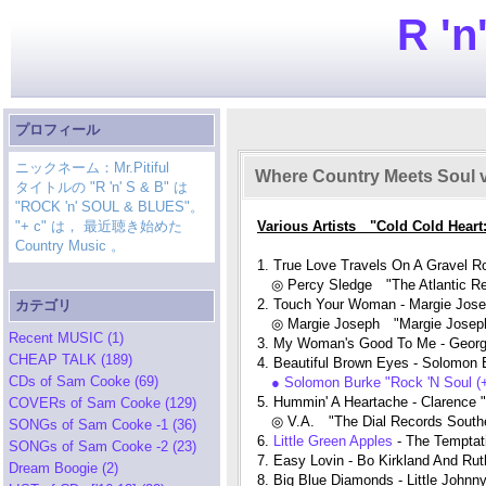
R 'n
プロフィール
ニックネーム：Mr.Pitiful
Where Country Meets Soul v
タイトルの "R 'n' S & B" は
"ROCK 'n' SOUL & BLUES"。
"+ c" は， 最近聴き始めた
Various Artists "Cold Cold Hear
Country Music 。
1. True Love Travels On A Gravel R
◎ Percy Sledge "The Atlantic Rec
2. Touch Your Woman - Margie Jos
カテゴリ
◎ Margie Joseph "Margie Joseph
Recent MUSIC (1)
3. My Woman's Good To Me - Geor
CHEAP TALK (189)
4. Beautiful Brown Eyes - Solomon 
CDs of Sam Cooke (69)
● Solomon Burke "Rock 'N Soul 
5. Hummin' A Heartache - Clarence
COVERs of Sam Cooke (129)
◎ V.A. "The Dial Records Southe
SONGs of Sam Cooke -1 (36)
6.
Little Green Apples
- The Temptat
SONGs of Sam Cooke -2 (23)
7. Easy Lovin - Bo Kirkland And Rut
Dream Boogie (2)
8. Big Blue Diamonds - Little Johnny