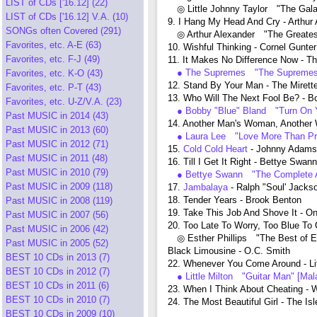
LIST of CDs ['16.12] (22)
◎ Little Johnny Taylor "The Gal
LIST of CDs ['16.12] V.A. (10)
9. I Hang My Head And Cry - Arthur
SONGs often Covered (291)
◎ Arthur Alexander "The Greate
Favorites, etc. A-E (63)
10. Wishful Thinking - Cornel Gunter
Favorites, etc. F-J (49)
11. It Makes No Difference Now - 
● The Supremes "The Supremes 
Favorites, etc. K-O (43)
12. Stand By Your Man - The Mirett
Favorites, etc. P-T (43)
13. Who Will The Next Fool Be? - B
Favorites, etc. U-Z/V.A. (23)
● Bobby "Blue" Bland "Turn On 
Past MUSIC in 2014 (43)
14. Another Man's Woman, Another
Past MUSIC in 2013 (60)
● Laura Lee "Love More Than Pr
Past MUSIC in 2012 (71)
15.
Cold Cold Heart
- Johnny Adams
Past MUSIC in 2011 (48)
16. Till I Get It Right - Bettye Swann
Past MUSIC in 2010 (79)
● Bettye Swann "The Complete 
Past MUSIC in 2009 (118)
17.
Jambalaya
- Ralph "Soul' Jacks
18. Tender Years - Brook Benton
Past MUSIC in 2008 (119)
19. Take This Job And Shove It - 
Past MUSIC in 2007 (56)
20. Too Late To Worry, Too Blue To C
Past MUSIC in 2006 (42)
◎ Esther Phillips "The Best of Es
Past MUSIC in 2005 (52)
Black Limousine - O.C. Smith
BEST 10 CDs in 2013 (7)
22. Whenever You Come Around - Lit
BEST 10 CDs in 2012 (7)
● Little Milton "Guitar Man" [
BEST 10 CDs in 2011 (6)
23. When I Think About Cheating - W
BEST 10 CDs in 2010 (7)
24. The Most Beautiful Girl - The Is
BEST 10 CDs in 2009 (10)