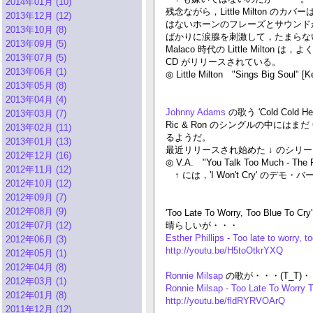
2014年01月 (10)
残念ながら，Little Milton のカバー
2013年12月 (12)
はないホーンのフレーズとサウンド
2013年10月 (8)
ばかりに涙腺を刺激して，たまらない・
2013年09月 (5)
Malaco 時代の Little Mil
2013年07月 (5)
CD がリリースされている。
2013年06月 (1)
◎ Little Milton "Sings Big Soul"
2013年05月 (8)
2013年04月 (4)
Johnny Adams
の歌う 'Cold Cold H
2013年03月 (7)
Ric & Ron のシングルの中に
2013年02月 (11)
るようだ。
2013年01月 (13)
最近リリースされ始めた ↓ のシリー
2012年12月 (16)
◎ V.A. "You Talk Too Much - The 
2012年11月 (12)
↑ には，'I Won't Cry' のデ
2012年10月 (12)
2012年09月 (7)
2012年08月 (9)
'Too Late To Worry, Too Bl
2012年07月 (12)
晴らしいが・・・
Esther Phillips - Too late to worry, 
2012年06月 (3)
http://youtu.be/H5toOtkrYXQ
2012年05月 (1)
2012年04月 (8)
Ronnie Milsap
の歌が・・・(T_T)・・
2012年03月 (1)
Ronnie Milsap - Too Late To Worry 
2012年01月 (8)
http://youtu.be/fldRYRVOArQ
2011年12月 (12)