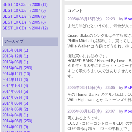
BEST 10 CDs in 2008 (11)
BEST 10 CDs in 2007 (9)
コメント
BEST 10 CDs in 2006 (9)
2005年03月15日(火) 22:23
by
Moo
BEST 10 CDs in 2005 (8)
まだ月半ばだというのに、気合が入
BEST 10 CDs in 2004 (12)
Cicero Blakeのシングルは全
Phillip Mitchellも躊躇なく、買っ
アーカイブ
Willie Walker は内容はどうあれ
2016年01月 (1)
衝動買いにお勧めです。
2015年12月 (1)
HOMER BANK / Hooked By Love ; Bes
2015年05月 (1)
６５年～６８年にミニット・レコー
2015年04月 (283)
すごく歌のうまい人ではありません
2014年12月 (10)
す。
2014年11月 (3)
2014年10月 (4)
2005年03月15日(火) 23:05
by
Mr.P
2014年09月 (5)
その Homer Banks のアルバムは
2014年07月 (4)
Willie Hightower とか ス
2014年06月 (6)
2014年05月 (2)
2005年03月16日(水) 20:07
by
Moo
2014年04月 (1)
両方あるようです。
2014年03月 (250)
CCCD（コピーコントロールCD）の
2014年02月 (9)
CDの寿命は精々、20～30年程度