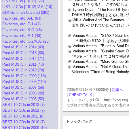
LIST of CDs ['16.12] (22)
２枚目ともなると，さすがにちょっと
LIST of CDs ['16.12] V.A. (10)
◎ Tyrone Davis "The Best Of Tyr
SONGs often Covered (291)
DAKAR 時代以降はまともに聴
Favorites, etc. A-E (63)
◎ Willie Walker And The Butanes
Favorites, etc. F-J (49)
去年買いそびれていたんだけど，
Favorites, etc. K-O (43)
Favorites, etc. P-T (43)
◎ Various Artists "STAX / Soul Ex
この時代の STAX にはあまり興味
Favorites, etc. U-Z/V.A. (23)
◎ Various Artists "Blues & Soul R
Past MUSIC in 2014 (43)
◎ Various Artists "Gumbo Stew: 
Past MUSIC in 2013 (60)
"More ～" と合わせて２枚で税込み \1
Past MUSIC in 2012 (71)
◎ Various Artists "More Gumbo S
Past MUSIC in 2011 (48)
◎ Various Artists "Got A Good Thi
Past MUSIC in 2010 (79)
Valentinos "Tired of Being No
Past MUSIC in 2009 (118)
Past MUSIC in 2008 (119)
Past MUSIC in 2007 (56)
2005年3月15日 21時38分 |
記事へ
|
Past MUSIC in 2006 (42)
|
CHEAP TALK
|
Past MUSIC in 2005 (52)
トラックバックURL：http://blog.zaq.ne.j
BEST 10 CDs in 2013 (7)
※ブログ管理者が承認するまで表示
BEST 10 CDs in 2012 (7)
BEST 10 CDs in 2011 (6)
トラックバック
BEST 10 CDs in 2010 (7)
BEST 10 CDs in 2009 (10)