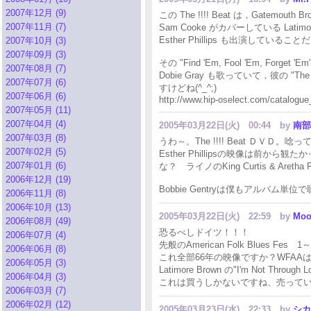
2007年12月 (9)
この The !!!! Beat は，Gatem
2007年11月 (7)
Sam Cooke がカバーしている La
Esther Phillips も出演して
2007年10月 (3)
2007年09月 (3)
その "Find 'Em, Fool 'Em, Fo
2007年08月 (7)
Dobie Gray も歌っていて，彼の "The
2007年07月 (6)
すけどね(^_^;)
2007年06月 (6)
http://www.hip-oselect.com/catalogue
2007年05月 (11)
2007年04月 (4)
2005年03月22日(火) 00:44
by
南部
2007年03月 (8)
うわ～。The !!!! Beat ＤＶＤ。
2007年02月 (5)
Esther Phillipsの映像は
2007年01月 (6)
な？ ライノのKing Curtis & Areth
2006年12月 (19)
Bobbie Gentryは僕もアルバム単位
2006年11月 (8)
2006年10月 (13)
2005年03月22日(火) 22:59
by
Moo
2006年08月 (49)
恐るべしドイツ！！！
2006年07月 (4)
先般のAmerican Folk Blues Fes
2006年06月 (8)
これ全部66年の映像ですか？WFAA
2006年05月 (3)
Latimore Brown の"I'm Not T
2006年04月 (3)
これは買うしかないですね、売って
2006年03月 (7)
2006年02月 (12)
2005年03月23日(水) 22:33
by
シカ