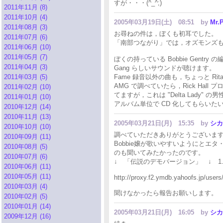
すが・・・(^_^;)
2011年11月 (8)
2011年10月 (4)
2005年03月19日(土) 08:51
by
Mr.P
2011年08月 (3)
お尋ねの件は，ぼくも初耳でした。
2011年07月 (6)
「南部つながり」では，オズモンズもそ
2011年06月 (10)
2011年05月 (7)
ぼくの持っている Bobbie Gentr
2011年04月 (3)
Gang らしいサウンドが聴けます。
2011年03月 (5)
Fame 録音以外の曲も，ちょっと Ri
AMG で調べていたら，Rick Hall プロ
2011年02月 (10)
てますが，これは "Delta Lady" 
2011年01月 (10)
アルバム単位で CD 化してもらいたいです
2010年12月 (14)
2010年11月 (13)
2005年03月21日(月) 15:35
by
シカ
2010年10月 (10)
調べていただきありがとうございま
2010年09月 (11)
Bobbie嬢が歌いやすいようにとエ
2010年08月 (5)
のも聞いてみたかったのです。
2010年07月 (6)
↓ 「伝説のデモバージョン」 ↓ 1.
2010年06月 (11)
2010年05月 (11)
http://proxy.f2.ymdb.yahoofs.jp/u
2010年03月 (4)
聞けなかったら報告お願いします。
2010年02月 (5)
2010年01月 (14)
2005年03月21日(月) 16:05
by
シカ
2009年12月 (16)