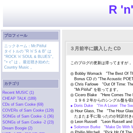
R 'n
プロフィール
ニックネーム：Mr.Pitiful
３月前半に購入した CD
タイトルの "R 'n' S & B" は
"ROCK 'n' SOUL & BLUES"。
"+ c" は， 最近聴き始めた
このブログの更新は滞ってますが，３
Country Music 。
◎ Bobby Womack "The Best Of The
Bonus CD の "The Acoustic
カテゴリ
◎ Chris Farlowe "Out Of Time: T
"Mr.Pitiful" を歌ってます。
Recent MUSIC (1)
◎ Cicero Blake "Here Comes The 
CHEAP TALK (189)
１９６２年からのシングル盤を収録
CDs of Sam Cooke (69)
● Doris Duke "I'm A Loser: The S
COVERs of Sam Cooke (129)
◎ Hour Glass, The "The Hour Gl
SONGs of Sam Cooke -1 (36)
たまたま手に取ったのが対訳付き
◎ Leon Russell "Leon Russell and t
SONGs of Sam Cooke -2 (23)
● Solomon Burke "Make Do With W
Dream Boogie (2)
◎ Phillip Mitchell "Pick Hit Of T