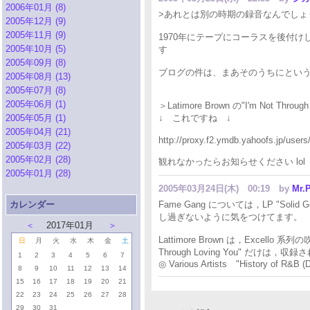
2006年01月 (8)
>あれとは別の時期の録音なんでしょ
2005年12月 (9)
2005年11月 (9)
1970年にテープにコーラスを後付けしてました、
2005年10月 (5)
す
2005年09月 (8)
ブログの件は、まあそのうちにということで
2005年08月 (13)
2005年07月 (8)
2005年06月 (1)
＞Latimore Brown の"I'm Not Through
2005年05月 (1)
↓ これですね ↓
2005年04月 (21)
http://proxy.f2.ymdb.yahoofs.jp/u
2005年03月 (22)
2005年02月 (28)
観れなかったらお知らせください lol
2005年01月 (28)
2005年03月24日(木) 00:19
by
Mr.P
カレンダー
Fame Gang については，LP "Sol
し過ぎないように気をつけてます。
＜
2017年01月
＞
Lattimore Brown は，Excel
日
月
火
水
木
金
土
Through Loving You" だ
1
2
3
4
5
6
7
◎ Various Artists "History of R&B 
8
9
10
11
12
13
14
15
16
17
18
19
20
21
22
23
24
25
26
27
28
29
30
31