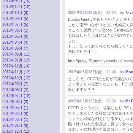
2014年01月 (10)
2013年12月 (12)
2013年10月 (8)
2005年03月18日(金) 22:04
by
シカ
2013年09月 (5)
Bobbie Gentryで知りたいこ
2013年07月 (5)
しかし南部つながりとはいえ幅広く
ところで質問ですがBobbi Gentry姫がFameで
2013年06月 (1)
を録音したと小耳にはさんだのです
2013年05月 (8)
した。
2013年04月 (4)
もし、知っておられるなら教えてく
2013年03月 (7)
本日のビデオ ↓
2013年02月 (11)
2013年01月 (13)
http://proxy.f2.ymdb.yahoofs.jp/u
2012年12月 (16)
2012年11月 (12)
2005年03月18日(金) 22:48
by
Moo
2012年10月 (12)
ところで、CCCDだと何が問題なの
2012年09月 (7)
よく考えたら複製することも、PCに
思いますが？？
2012年08月 (9)
2012年07月 (12)
2005年03月19日(土) 08:00
by
Mr.P
2012年06月 (3)
2012年05月 (1)
CCCD というのは，複製したり PC
ても，製造した会社には何の責任も
2012年04月 (8)
ちょっと極端な例えになるかもしれ
2012年03月 (1)
貼り付けられた食品は，買って食べ
2012年01月 (8)
まあ，その料理が非常においしそう
2011年12月 (12)