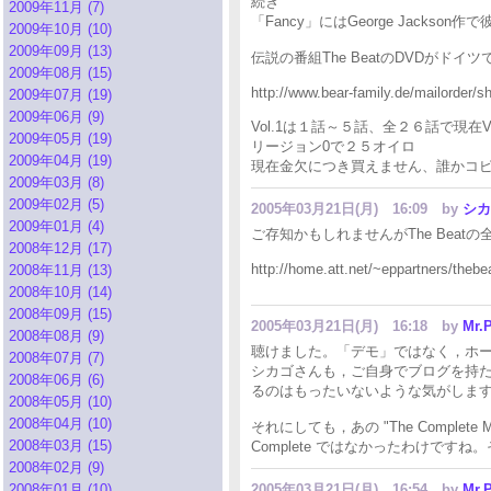
続き
2009年11月 (7)
「Fancy」にはGeorge Jackson作で
2009年10月 (10)
2009年09月 (13)
伝説の番組The BeatのDVDがドイ
2009年08月 (15)
http://www.bear-family.de/mailorde
2009年07月 (19)
2009年06月 (9)
Vol.1は１話～５話、全２６話で現在V
2009年05月 (19)
リージョン0で２５オイロ
2009年04月 (19)
現在金欠につき買えません、誰かコ
2009年03月 (8)
2009年02月 (5)
2005年03月21日(月) 16:09
by
シカ
2009年01月 (4)
ご存知かもしれませんがThe Beat
2008年12月 (17)
http://home.att.net/~eppartners/thebe
2008年11月 (13)
2008年10月 (14)
2008年09月 (15)
2005年03月21日(月) 16:18
by
Mr.P
2008年08月 (9)
聴けました。「デモ」ではなく，ホ
2008年07月 (7)
シカゴさんも，ご自身でブログを持
2008年06月 (6)
るのはもったいないような気がしますが・
2008年05月 (10)
2008年04月 (10)
それにしても，あの "The Complete M
2008年03月 (15)
Complete ではなかったわけで
2008年02月 (9)
2008年01月 (10)
2005年03月21日(月) 16:54
by
Mr.P