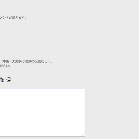
メントが届きます。
（半角・大文字/小文字の区別なし）。
ださい。