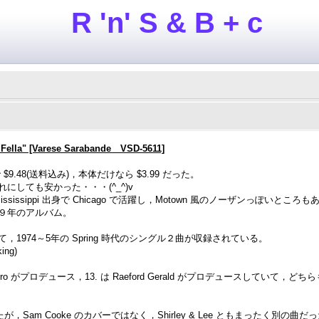
R 'n' S & B + c
Fella" [Varese Sarabande VSD-5611]
rder で $9.48(送料込み)，本体だけなら $3.99 だった。
しても安かった・・・(^_^)v
に，Mississippi 出身で Chicago で活躍し，Motown 風のノーザンっぽ
９年のアルバム。
，1974～5年の Spring 時代のシングル２曲が収録されている。
ing)
Sharpiro がプロデュース，13. は Raeford Gerald がプロデュースしていて，どちら
，Sam Cooke のカバーではなく，Shirley & Lee ともまったく別の曲だ