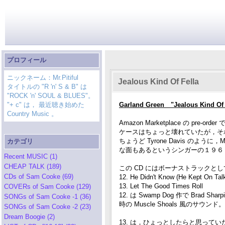
プロフィール
ニックネーム：Mr.Pitiful
Jealous Kind Of Fella
タイトルの "R 'n' S & B" は
"ROCK 'n' SOUL & BLUES"。
"+ c" は， 最近聴き始めた
Garland Green "Jealous Kind Of 
Country Music 。
Amazon Marketplace の pre-o
ケースはちょっと壊れていたが，それに
ちょうど Tyrone Davis のよう
カテゴリ
な面もあるというシンガーの１９６
Recent MUSIC (1)
CHEAP TALK (189)
この CD にはボーナストラックとして
CDs of Sam Cooke (69)
12. He Didn't Know (He Kept On Talk
13. Let The Good Times Roll
COVERs of Sam Cooke (129)
12. は Swamp Dog 作で Brad 
SONGs of Sam Cooke -1 (36)
時の Muscle Shoals 風のサウンド。
SONGs of Sam Cooke -2 (23)
Dream Boogie (2)
13. は，ひょっとしたらと思っていたが