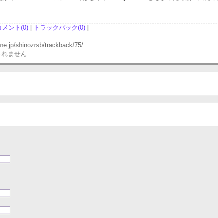
コメント(0)
|
トラックバック(0)
|
p/shinozrsb/trackback/75/
されません