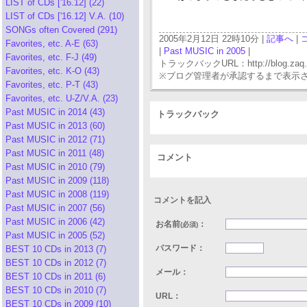
LIST of CDs ['16.12] (22)
LIST of CDs ['16.12] V.A. (10)
SONGs often Covered (291)
2005年2月12日 22時10分 |
記事へ
|
Favorites, etc. A-E (63)
|
Past MUSIC in 2005
|
Favorites, etc. F-J (49)
トラックバックURL：http://blog.zaq.ne.j
Favorites, etc. K-O (43)
※ブログ管理者が承認するまで表示
Favorites, etc. P-T (43)
Favorites, etc. U-Z/V.A. (23)
Past MUSIC in 2014 (43)
トラックバック
Past MUSIC in 2013 (60)
Past MUSIC in 2012 (71)
Past MUSIC in 2011 (48)
コメント
Past MUSIC in 2010 (79)
Past MUSIC in 2009 (118)
Past MUSIC in 2008 (119)
コメントを記入
Past MUSIC in 2007 (56)
Past MUSIC in 2006 (42)
お名前
：
(必須)
Past MUSIC in 2005 (52)
パスワード：
BEST 10 CDs in 2013 (7)
BEST 10 CDs in 2012 (7)
メール：
BEST 10 CDs in 2011 (6)
BEST 10 CDs in 2010 (7)
URL：
BEST 10 CDs in 2009 (10)