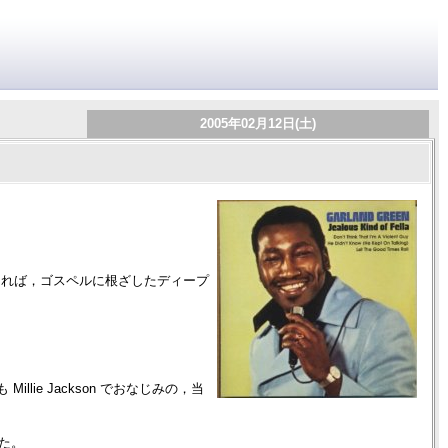
2005年02月12日(土)
いところもあれば，ゴスペルに根ざしたディープ
も Millie Jackson でおなじみの，当
った。