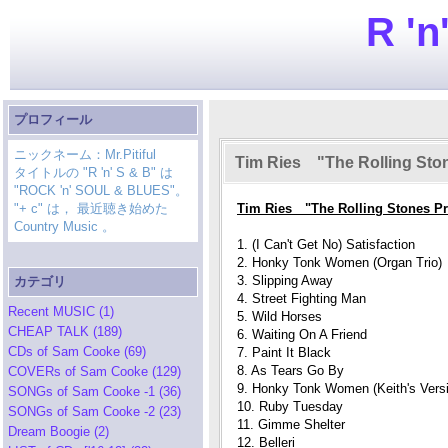
R 'n
プロフィール
ニックネーム：Mr.Pitiful
Tim Ries "The Rolling Ston
タイトルの "R 'n' S & B" は
"ROCK 'n' SOUL & BLUES"。
"+ c" は， 最近聴き始めた
Tim Ries "The Rolling Stones Pr
Country Music 。
1. (I Can't Get No) Satisfaction
2. Honky Tonk Women (Organ Trio)
3. Slipping Away
カテゴリ
4. Street Fighting Man
Recent MUSIC (1)
5. Wild Horses
CHEAP TALK (189)
6. Waiting On A Friend
CDs of Sam Cooke (69)
7. Paint It Black
8. As Tears Go By
COVERs of Sam Cooke (129)
9. Honky Tonk Women (Keith's Vers
SONGs of Sam Cooke -1 (36)
10. Ruby Tuesday
SONGs of Sam Cooke -2 (23)
11. Gimme Shelter
Dream Boogie (2)
12. Belleri