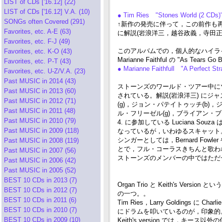
LIST of CDs ['16.12] (22)
LIST of CDs ['16.12] V.A. (10)
● Tim Ries "Stones World (2 CDs
SONGs often Covered (291)
↑新作の発売に伴って，この前作も再発
Favorites, etc. A-E (63)
に解説(岩浪洋三，越谷政義，寺田正
Favorites, etc. F-J (49)
このアルバムでの，個人的なハイライトは
Favorites, etc. K-O (43)
Marianne Faithful の "As Tears 
Favorites, etc. P-T (43)
● Marianne Faithfull "A Perfect Str
Favorites, etc. U-Z/V.A. (23)
Past MUSIC in 2014 (43)
ストーンズのワールド・ツアー中にツア
Past MUSIC in 2013 (60)
されている。解説(岩浪洋三) に
Past MUSIC in 2012 (71)
(g)，ジョン・パテイトゥッチ(b)，
Past MUSIC in 2011 (48)
ル・フリーゼル(g)，ブライアン・ブレ
Past MUSIC in 2010 (79)
4. に参加している Luciana S
Past MUSIC in 2009 (118)
なっているが，いわゆるスキャット
シンガーとしては，Bernard Fowler や
Past MUSIC in 2008 (119)
とで，フル・コーラスきちんと歌わ
Past MUSIC in 2007 (56)
ストーンズのメンバーの中ではただ
Past MUSIC in 2006 (42)
Past MUSIC in 2005 (52)
BEST 10 CDs in 2013 (7)
Organ Trio と Keith's Ve
BEST 10 CDs in 2012 (7)
の一つ。。
BEST 10 CDs in 2011 (6)
Tim Ries，Larry Golding
BEST 10 CDs in 2010 (7)
にドラムを叩いているのが，印象的
BEST 10 CDs in 2009 (10)
Keith's version では，