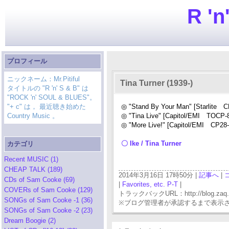
R 'n
プロフィール
ニックネーム：Mr.Pitiful
Tina Turner (1939-)
タイトルの "R 'n' S & B" は
"ROCK 'n' SOUL & BLUES"。
"+ c" は， 最近聴き始めた
◎ "Stand By Your Man" [Starlite C
Country Music 。
◎ "Tina Live" [Capitol/EMI TOCP-
◎ "More Live!" [Capitol/EMI CP28-
〇 Ike / Tina Turner
カテゴリ
Recent MUSIC (1)
CHEAP TALK (189)
2014年3月16日 17時50分 |
記事へ
|
CDs of Sam Cooke (69)
|
Favorites, etc. P-T
|
COVERs of Sam Cooke (129)
トラックバックURL：http://blog.zaq.ne.j
SONGs of Sam Cooke -1 (36)
※ブログ管理者が承認するまで表示
SONGs of Sam Cooke -2 (23)
Dream Boogie (2)