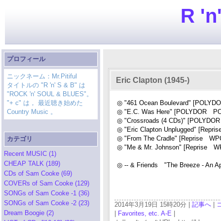
R 'n
プロフィール
ニックネーム：Mr.Pitiful
Eric Clapton (1945-)
タイトルの "R 'n' S & B" は
"ROCK 'n' SOUL & BLUES"。
"+ c" は， 最近聴き始めた
◎ "461 Ocean Boulevard" [POLYDO
Country Music 。
◎ "E.C. Was Here" [POLYDOR PO
◎ "Crossroads (4 CDs)" [POLYDOR
◎ "Eric Clapton Unplugged" [Repr
◎ "From The Cradle" [Reprise WP
カテゴリ
◎ "Me & Mr. Johnson" [Reprise W
Recent MUSIC (1)
CHEAP TALK (189)
◎ -- & Friends "The Breeze - An Ap
CDs of Sam Cooke (69)
COVERs of Sam Cooke (129)
SONGs of Sam Cooke -1 (36)
SONGs of Sam Cooke -2 (23)
2014年3月19日 15時20分 |
記事へ
|
Dream Boogie (2)
|
Favorites, etc. A-E
|