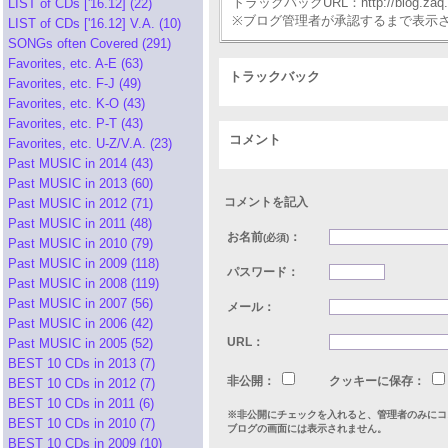
トラックバックURL：http://blog.zaq.ne.j
LIST of CDs ['16.12] (22)
※ブログ管理者が承認するまで表示
LIST of CDs ['16.12] V.A. (10)
SONGs often Covered (291)
Favorites, etc. A-E (63)
トラックバック
Favorites, etc. F-J (49)
Favorites, etc. K-O (43)
Favorites, etc. P-T (43)
コメント
Favorites, etc. U-Z/V.A. (23)
Past MUSIC in 2014 (43)
Past MUSIC in 2013 (60)
コメントを記入
Past MUSIC in 2012 (71)
Past MUSIC in 2011 (48)
お名前
：
(必須)
Past MUSIC in 2010 (79)
Past MUSIC in 2009 (118)
パスワード：
Past MUSIC in 2008 (119)
Past MUSIC in 2007 (56)
メール：
Past MUSIC in 2006 (42)
URL：
Past MUSIC in 2005 (52)
BEST 10 CDs in 2013 (7)
非公開：
クッキーに保存：
BEST 10 CDs in 2012 (7)
BEST 10 CDs in 2011 (6)
※非公開にチェックを入れると、管理者のみにコ
BEST 10 CDs in 2010 (7)
ブログの画面には表示されません。
BEST 10 CDs in 2009 (10)