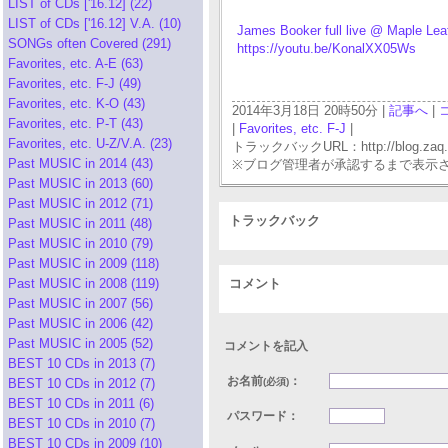
LIST of CDs ['16.12] (22)
LIST of CDs ['16.12] V.A. (10)
James Booker full live @ Maple Le
SONGs often Covered (291)
https://youtu.be/KonalXX05Ws
Favorites, etc. A-E (63)
Favorites, etc. F-J (49)
Favorites, etc. K-O (43)
2014年3月18日 20時50分 |
記事へ
|
Favorites, etc. P-T (43)
|
Favorites, etc. F-J
|
Favorites, etc. U-Z/V.A. (23)
トラックバックURL：http://blog.zaq.ne.j
Past MUSIC in 2014 (43)
※ブログ管理者が承認するまで表示
Past MUSIC in 2013 (60)
Past MUSIC in 2012 (71)
トラックバック
Past MUSIC in 2011 (48)
Past MUSIC in 2010 (79)
Past MUSIC in 2009 (118)
Past MUSIC in 2008 (119)
コメント
Past MUSIC in 2007 (56)
Past MUSIC in 2006 (42)
Past MUSIC in 2005 (52)
コメントを記入
BEST 10 CDs in 2013 (7)
お名前
：
BEST 10 CDs in 2012 (7)
(必須)
BEST 10 CDs in 2011 (6)
パスワード：
BEST 10 CDs in 2010 (7)
BEST 10 CDs in 2009 (10)