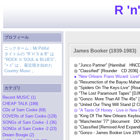
R 'n
プロフィール
ニックネーム：Mr.Pitiful
James Booker (1939-1983)
タイトルの "R 'n' S & B" は
"ROCK 'n' SOUL & BLUES"。
"+ c" は， 最近聴き始めた
◎ "Junco Partner" [Hannibal HNCD
Country Music 。
◎ "Classified" [Rounder CD 2036] 
● "New Orleans Piano Wizard: Live
◎ "Resurrection of the Bayou Maha
◎ "Spiders On The Keys-Live" [Ro
カテゴリ
◎ "The Lost Paramount Tapes" [D
Recent MUSIC (1)
◎ "Gonzo: More Than All The 45s" 
CHEAP TALK (189)
◎ "United Our Thing Will Stand (2 
CDs of Sam Cooke (69)
◎ "A Taste Of Honey - Live in New 
◎ "King Of The New Orleans Keyb
COVERs of Sam Cooke (129)
◎ "Manchester '77" [document DOC
SONGs of Sam Cooke -1 (36)
◎ "Classified [Remixed And Expand
SONGs of Sam Cooke -2 (23)
◎ "Gonzo - James Booker Live 197
Dream Boogie (2)