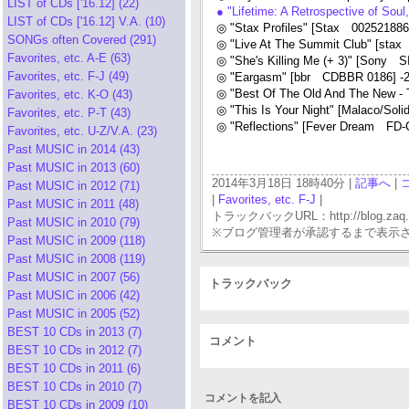
LIST of CDs ['16.12] (22)
● "Lifetime: A Retrospective of So
LIST of CDs ['16.12] V.A. (10)
◎ "Stax Profiles" [Stax 002521886
SONGs often Covered (291)
◎ "Live At The Summit Club" [sta
Favorites, etc. A-E (63)
◎ "She's Killing Me (+ 3)" [Sony S
Favorites, etc. F-J (49)
◎ "Eargasm" [bbr CDBBR 0186] -
◎ "Best Of The Old And The New -
Favorites, etc. K-O (43)
◎ "This Is Your Night" [Malaco/So
Favorites, etc. P-T (43)
◎ "Reflections" [Fever Dream FD-
Favorites, etc. U-Z/V.A. (23)
Past MUSIC in 2014 (43)
Past MUSIC in 2013 (60)
2014年3月18日 18時40分 |
記事へ
|
Past MUSIC in 2012 (71)
|
Favorites, etc. F-J
|
Past MUSIC in 2011 (48)
トラックバックURL：http://blog.zaq.ne.j
Past MUSIC in 2010 (79)
※ブログ管理者が承認するまで表示
Past MUSIC in 2009 (118)
Past MUSIC in 2008 (119)
Past MUSIC in 2007 (56)
トラックバック
Past MUSIC in 2006 (42)
Past MUSIC in 2005 (52)
BEST 10 CDs in 2013 (7)
コメント
BEST 10 CDs in 2012 (7)
BEST 10 CDs in 2011 (6)
BEST 10 CDs in 2010 (7)
コメントを記入
BEST 10 CDs in 2009 (10)