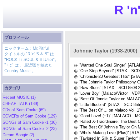
R 'n
プロフィール
ニックネーム：Mr.Pitiful
Johnnie Taylor (1938-2000)
タイトルの "R 'n' S & B" は
"ROCK 'n' SOUL & BLUES"。
"+ c" は， 最近聴き始めた
◎ "Wanted One Soul Singer" [ATL
Country Music 。
◎ "One Step Beyond" [STAX SCD-
◎ "Chronicle-20 Greatest Hits" [S
◎ "The Johnnie Taylor Philosophy
◎ "Raw Blues" [STAX SCD-8508-2
カテゴリ
◎ "Lover Boy" [Malaco/Victor VDP
Recent MUSIC (1)
◎ "Best Of Jonnie Taylor on MALA
CHEAP TALK (189)
◎ "Little Bluebird" [STAX SCD-855
CDs of Sam Cooke (69)
◎ "The Best Of ... on Malaco Vol
◎ "Good Love! (+1)" [MALACO MC
COVERs of Sam Cooke (129)
◎ "Rated X-Traordinaire: The Best
SONGs of Sam Cooke -1 (36)
◎ "The Best Of Johnnie Taylor On 
SONGs of Sam Cooke -2 (23)
◎ "Who's Making Love (Plus)" [S
Dream Boogie (2)
◎ "Taylored In Silk & Super Taylo