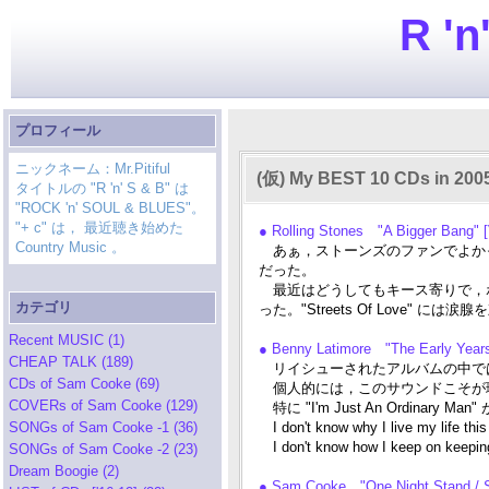
R 'n
プロフィール
ニックネーム：Mr.Pitiful
(仮) My BEST 10 CDs in 200
タイトルの "R 'n' S & B" は
"ROCK 'n' SOUL & BLUES"。
"+ c" は， 最近聴き始めた
● Rolling Stones "A Bigger Bang" 
Country Music 。
あぁ，ストーンズのファンでよか
だった。
最近はどうしてもキース寄りで，
カテゴリ
った。"Streets Of Love" には
Recent MUSIC (1)
● Benny Latimore "The Early Yea
CHEAP TALK (189)
リイシューされたアルバムの中では
CDs of Sam Cooke (69)
個人的には，このサウンドこそが
COVERs of Sam Cooke (129)
特に "I'm Just An Ordinary M
SONGs of Sam Cooke -1 (36)
I don't know why I live my life thi
I don't know how I keep on keeping 
SONGs of Sam Cooke -2 (23)
Dream Boogie (2)
● Sam Cooke "One Night Stand / S