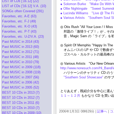
LIST of CDs ['16.12] (22)
● Solomon Burke "Make Do With W
LIST of CDs ['16.12] V.A. (10)
● Ollie Nightingale "Sweet Surren
SONGs often Covered (291)
● Lucinda Williams "Live @ The Fi
Favorites, etc. A-E (63)
● Various Artists "Southern Soul 
Favorites, etc. F-J (49)
Favorites, etc. K-O (43)
◎ Otis Rush "All Your Love / I Mis
Favorites, etc. P-T (43)
邦題の「激情ライブ！」が，その
昔，Magic Sam の「ライブ
Favorites, etc. U-Z/V.A. (23)
Past MUSIC in 2014 (43)
◎ Spirit Of Memphis "Happy In The
Past MUSIC in 2013 (60)
オムニバスの LP や CD で数
Past MUSIC in 2012 (71)
ゴスペル・カルテットの最高峰の
Past MUSIC in 2011 (48)
Past MUSIC in 2010 (79)
◎ Various Artists "Our New Orle
Past MUSIC in 2009 (118)
http://www.nonesuch.com/Hi_Band/i
Past MUSIC in 2008 (119)
ハリケーンのチャリティ CD の
Past MUSIC in 2007 (56)
"Southern Soul Showcase"
のサブタ
Past MUSIC in 2006 (42)
Past MUSIC in 2005 (52)
とりあえず，既紹介分を中心に選ん
BEST 10 CDs in 2013 (7)
１１～１２月
もかなり CD を買い
BEST 10 CDs in 2012 (7)
BEST 10 CDs in 2011 (6)
BEST 10 CDs in 2010 (7)
2006年1月3日 08時29分 |
記事へ
|
コ
BEST 10 CDs in 2009 (10)