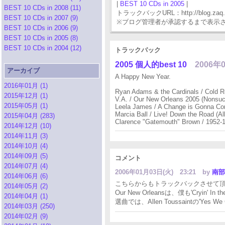
|
BEST 10 CDs in 2005
|
BEST 10 CDs in 2008 (11)
トラックバックURL：http://blog.zaq.ne.j
BEST 10 CDs in 2007 (9)
※ブログ管理者が承認するまで表示
BEST 10 CDs in 2006 (9)
BEST 10 CDs in 2005 (8)
BEST 10 CDs in 2004 (12)
トラックバック
2005 個人的best 10
2006年0
アーカイブ
A Happy New Year.
2016年01月 (1)
Ryan Adams & the Cardinals / Cold R
2015年12月 (1)
V.A. / Our New Orleans 2005 (Nonsuc
2015年05月 (1)
Leela James / A Change is Gonna Co
Marcia Ball / Live! Down the Road (All
2015年04月 (283)
Clarence "Gatemouth" Brown / 1952-19
2014年12月 (10)
2014年11月 (3)
2014年10月 (4)
2014年09月 (5)
コメント
2014年07月 (4)
2006年01月03日(火) 23:21
by
南部
2014年06月 (6)
こちらからもトラックバックさせて
2014年05月 (2)
Our New Orleansは、僕も'Cryin' In
2014年04月 (1)
選曲では、Allen Toussaintの'Yes
2014年03月 (250)
2014年02月 (9)