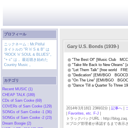
プロフィール
ニックネーム：Mr.Pitiful
Gary U.S. Bonds (1939-)
タイトルの "R 'n' S & B" は
"ROCK 'n' SOUL & BLUES"。
"+ c" は， 最近聴き始めた
◎ "The Best Of" [Music Club MCCD
Country Music 。
◎ "Take Me Back to New Oleans" 
◎ "Let Them Talk" [free world FR
◎ "Dedication" [EMI/BGO BGOCD8
◎ "On The Line" [EMI/BGO BGOC
カテゴリ
◎ "Dance 'Till a Quarter To Three
Recent MUSIC (1)
CHEAP TALK (189)
CDs of Sam Cooke (69)
COVERs of Sam Cooke (129)
2014年3月18日 23時02分 |
記事へ
|
SONGs of Sam Cooke -1 (36)
|
Favorites, etc. F-J
|
SONGs of Sam Cooke -2 (23)
トラックバックURL：http://blog.zaq.ne.j
Dream Boogie (2)
※ブログ管理者が承認するまで表示