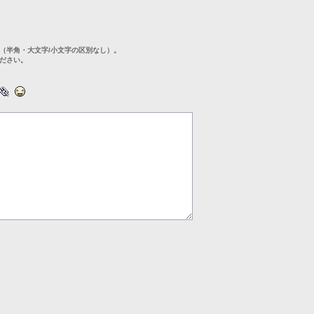
（半角・大文字/小文字の区別なし）。
ださい。