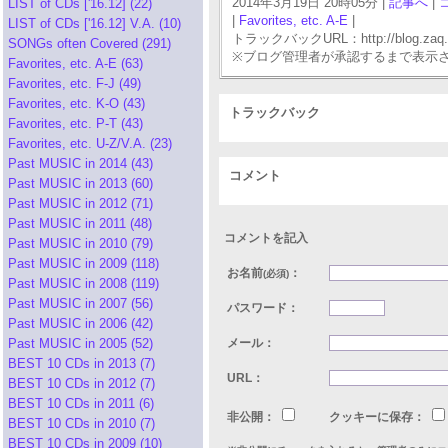
2014年3月19日 20時05分 |
記事へ
|
LIST of CDs ['16.12] (22)
|
Favorites, etc. A-E
|
LIST of CDs ['16.12] V.A. (10)
トラックバックURL：http://blog.zaq.ne.j
SONGs often Covered (291)
※ブログ管理者が承認するまで表示
Favorites, etc. A-E (63)
Favorites, etc. F-J (49)
Favorites, etc. K-O (43)
トラックバック
Favorites, etc. P-T (43)
Favorites, etc. U-Z/V.A. (23)
Past MUSIC in 2014 (43)
コメント
Past MUSIC in 2013 (60)
Past MUSIC in 2012 (71)
Past MUSIC in 2011 (48)
コメントを記入
Past MUSIC in 2010 (79)
Past MUSIC in 2009 (118)
お名前
：
(必須)
Past MUSIC in 2008 (119)
Past MUSIC in 2007 (56)
パスワード：
Past MUSIC in 2006 (42)
Past MUSIC in 2005 (52)
メール：
BEST 10 CDs in 2013 (7)
URL：
BEST 10 CDs in 2012 (7)
BEST 10 CDs in 2011 (6)
非公開：
クッキーに保存：
BEST 10 CDs in 2010 (7)
BEST 10 CDs in 2009 (10)