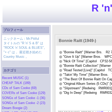
R 'n
プロフィール
ニックネーム：Mr.Pitiful
Bonnie Raitt (1949-)
タイトルの "R 'n' S & B" は
"ROCK 'n' SOUL & BLUES"。
"+ c" は， 最近聴き始めた
◎ "Bonnie Raitt" [Warner Brs. R2 
Country Music 。
◎ "Give It Up" [Warner Bros. WPC
◎ "Nick Of Time" [Capitol CP32-58
◎ "Bonnie Raitt Collection" [Warn
◎ "Road Tested [Live]" [Capitol T
カテゴリ
◎ "Takin' My Time" [Warner Bros.
Recent MUSIC (1)
◎ "The Best Of Bonnie Raitt On Ca
CHEAP TALK (189)
◎ "Original Album Series (5 CDs)"
CDs of Sam Cooke (69)
◎ "Slipstream" [Redwing RWR001]
◎ "Dig In Deep" [Redwing RWR032
COVERs of Sam Cooke (129)
SONGs of Sam Cooke -1 (36)
SONGs of Sam Cooke -2 (23)
Dream Boogie (2)