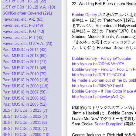
LIST of CDs ['16.12] (22)
22. Wedding Bell Blues (Laura Nyro)
LIST of CDs ['16.12] V.A. (10)
SONGs often Covered (291)
Bobbie Gentry
の２枚のアルバムを収
Favorites, etc. A-E (63)
前半(1.～ 12.) の "Patchwork"
Favorites, etc. F-J (49)
るアルバム。Recorded at Hollywood Sou
後半(13.～ 22.) の "Fancy"[1970, C
Favorites, etc. K-O (43)
Studios, Muscle Shoals, Al
Favorites, etc. P-T (43)
「あの本」の巻末のディスコグラフィ
Favorites, etc. U-Z/V.A. (23)
ん，いかにも Freeman Brow
Past MUSIC in 2014 (43)
Past MUSIC in 2013 (60)
Bobbie Gentry - Fancy @Youtube
Past MUSIC in 2012 (71)
http://youtu.be/ORfoK5Ap0FA
Past MUSIC in 2011 (48)
Bobbie Gentry - Find Em Fool Em 
Past MUSIC in 2010 (79)
http://youtu.be/RPL12ehGO14
Past MUSIC in 2009 (118)
he made a woman out of me by bob
http://youtu.be/f0IB7y3TmyU
Past MUSIC in 2008 (119)
Bobbie Gentry - If You Gotta Make
Past MUSIC in 2007 (56)
http://youtu.be/ntw4wgWG-Qk
Past MUSIC in 2006 (42)
Past MUSIC in 2005 (52)
印象的なストリングスのアレンジは，Candi St
BEST 10 CDs in 2013 (7)
Jimmie Haskell は，Bobbie Gentry 'Od
BEST 10 CDs in 2012 (7)
Leave Me Now' でグラミーを
BEST 10 CDs in 2011 (6)
Sam Cooke
'Sugar Dumpling'
(再録バ
BEST 10 CDs in 2010 (7)
BEST 10 CDs in 2009 (10)
George Jackson と Rick Hall 