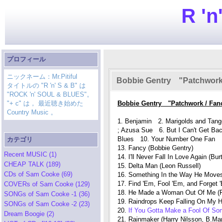
R 'n
プロフィール
ニックネーム：Mr.Pitiful
Bobbie Gentry "Patchwork
タイトルの "R 'n' S & B" は
"ROCK 'n' SOUL & BLUES"。
"+ c" は， 最近聴き始めた
Bobbie Gentry "Patchwork / Fa
Country Music 。
1. Benjamin 2. Marigolds and Tang
; Azusa Sue 6. But I Can't Get 
Blues 10. Your Number One Fan 1
カテゴリ
13. Fancy (Bobbie Gentry)
Recent MUSIC (1)
14. I'll Never Fall In Love Again (Bu
CHEAP TALK (189)
15. Delta Man (Leon Russell)
CDs of Sam Cooke (69)
16. Something In the Way He Moves
17. Find 'Em, Fool 'Em, and Forget 
COVERs of Sam Cooke (129)
18. He Made a Woman Out Of Me (Fr
SONGs of Sam Cooke -1 (36)
19. Raindrops Keep Falling On My H
SONGs of Sam Cooke -2 (23)
20.
If You Gotta Make a Fool Of S
Dream Boogie (2)
21. Rainmaker (Harry Nilsson, B.Mar