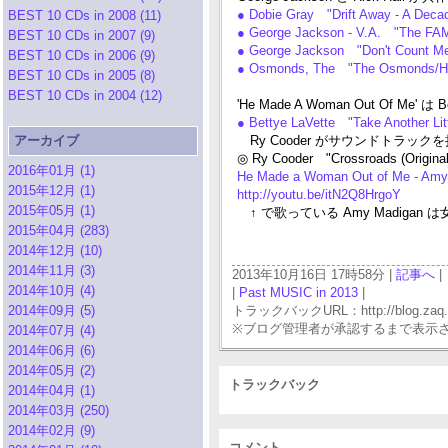
● Dobie Gray "Drift Away - A Deca
BEST 10 CDs in 2008 (11)
● George Jackson - V.A. "The FA
BEST 10 CDs in 2007 (9)
● George Jackson "Don't Count Me
BEST 10 CDs in 2006 (9)
● Osmonds, The "The Osmonds/H
BEST 10 CDs in 2005 (8)
BEST 10 CDs in 2004 (12)
'He Made A Woman Out Of Me'
● Bettye LaVette "Take Another Li
アーカイブ
Ry Cooder がサウンドトラッ
◎ Ry Cooder "Crossroads (Origina
2016年01月 (1)
He Made a Woman Out of Me - Amy
2015年12月 (1)
http://youtu.be/itN2Q8HrgoY
2015年05月 (1)
↑ で歌っている Amy Madigan 
2015年04月 (283)
2014年12月 (10)
2014年11月 (3)
2013年10月16日 17時58分 |
記事へ
|
2014年10月 (4)
|
Past MUSIC in 2013
|
2014年09月 (5)
トラックバックURL：http://blog.zaq.ne.j
※ブログ管理者が承認するまで表示
2014年07月 (4)
2014年06月 (6)
2014年05月 (2)
トラックバック
2014年04月 (1)
2014年03月 (250)
2014年02月 (9)
コメント