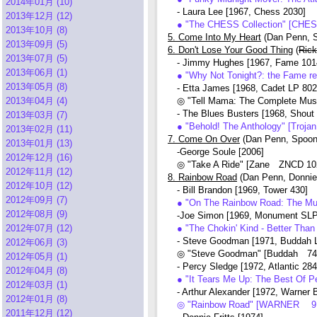
2014年01月 (10)
- Laura Lee [1967, Chess 2030]
2013年12月 (12)
● "The CHESS Collection" [CHE
2013年10月 (8)
5. Come Into My Heart
(Dan Penn, 
2013年09月 (5)
6. Don't Lose Your Good Thing
(
Rick
2013年07月 (5)
- Jimmy Hughes [1967, Fame 101
2013年06月 (1)
● "Why Not Tonight?: the Fame r
2013年05月 (8)
- Etta James [1968, Cadet LP 802
2013年04月 (4)
◎ "Tell Mama: The Complete Musc
- The Blues Busters [1968, Shout 
2013年03月 (7)
● "Behold! The Anthology" [Troj
2013年02月 (11)
7. Come On Over
(Dan Penn, Spoon
2013年01月 (13)
-George Soule [2006]
2012年12月 (16)
◎ "Take A Ride" [Zane ZNCD 10
2012年11月 (12)
8. Rainbow Road
(Dan Penn, Donnie 
2012年10月 (12)
- Bill Brandon [1969, Tower 430]
2012年09月 (7)
● "On The Rainbow Road: The Mu
2012年08月 (9)
-Joe Simon [1969, Monument SLP
2012年07月 (12)
● "The Chokin' Kind - Better Th
- Steve Goodman [1971, Buddah 
2012年06月 (3)
◎ "Steve Goodman" [Buddah 744
2012年05月 (1)
- Percy Sledge [1972, Atlantic 284
2012年04月 (8)
● "It Tears Me Up: The Best Of
2012年03月 (1)
- Arthur Alexander [1972, Warner 
2012年01月 (8)
◎ "Rainbow Road" [WARNER 9 
2011年12月 (12)