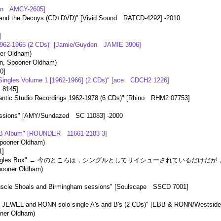
apan AMCY-2605]
 and the Decoys (CD+DVD)" [Vivid Sound RATCD-4292] -2010
]
 1962-1965 (2 CDs)" [Jamie/Guyden JAMIE 3906]
er Oldham)
n, Spooner Oldham)
0]
ingles Volume 1 [1962-1966] (2 CDs)" [ace CDCH2 1226]
P 8145]
antic Studio Recordings 1962-1978 (6 CDs)" [Rhino RHM2 07753]
ssions" [AMY/Sundazed SC 11083] -2000
 B Album" [ROUNDER 11661-2183-3]
pooner Oldham)
1]
Fame Singles Box" ← 今のところは，シングルとしてリイシューされているだけだ
ooner Oldham)
]
cle Shoals and Birmingham sessions" [Soulscape SSCD 7001]
 JEWEL and RONN solo single A's and B's (2 CDs)" [EBB & RONN/Wests
ner Oldham)