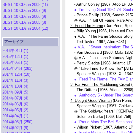
- Arthur Conley [1967, Atco LP 33
BEST 10 CDs in 2008 (11)
● "I'm Living Good 1964-74: Sou
BEST 10 CDs in 2007 (9)
- Prince Phillip [1968, Smash 215
BEST 10 CDs in 2006 (9)
◎ V.A. "Hall Of Fame: Rare And
BEST 10 CDs in 2005 (8)
2. Feed The Flame
(Dan Penn, Spoo
BEST 10 CDs in 2004 (12)
- Billy Young [1966, Unissued Fa
● V.A. "The Fame Studios Story
アーカイブ
- Ted Taylor [1967, Atco 6481]
● V.A. "Sweet Inspiration: The
2016年01月 (1)
- Van Broussard [1968, Mala 1202
2015年12月 (1)
◎ V.A. "Louisiana Saturday Nig
2015年05月 (1)
- Percy Sledge [1968, Atlantic LP 
2015年04月 (283)
◎ "Take Time To Know Her" [ATL
- Spencer Wiggins [1973, XL 1347
2014年12月 (10)
● "Feed The Flame: The FAME 
2014年11月 (3)
3. Far From The Maddening Crowd
(
2014年10月 (4)
- The Drifters [1965, Atlantic 2298
2014年09月 (5)
● "Anthology 5 - Under The Boar
2014年07月 (4)
4. Uptight Good Woman
(Dan Penn,
2014年06月 (6)
- Spencer Wiggins [1967, Goldwax
2014年05月 (2)
◎ "The Goldwax Years" [KENT/
2014年04月 (1)
- Solomon Burke [1969, Bell 759]
2014年03月 (250)
● "Proud Mary-The Bell Sessio
- Wilson Pickett [1967, Atlantic L
2014年02月 (9)
● "Funky Midnight Mover: The At