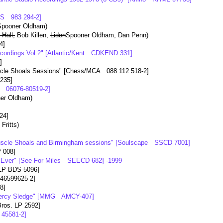
SS 983 294-2]
Spooner Oldham)
 Hall,
Bob Killen,
Liden
Spooner Oldham, Dan Penn)
4]
ecordings Vol.2" [Atlantic/Kent CDKEND 331]
]
le Shoals Sessions" [Chess/MCA 088 112 518-2]
235]
an 06076-80519-2]
er Oldham)
24]
Fritts)
scle Shoals and Birmingham sessions" [Soulscape SSCD 7001]
 008]
an Ever" [See For Miles SEECD 682] -1999
LP BDS-5096]
6599625 2]
8]
 Percy Sledge" [MMG AMCY-407]
Bros. LP 2592]
45581-2]