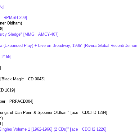
6]
out RPMSH 299]
ner Oldham)
8]
 Percy Sledge" [MMG AMCY-407]
ica (Expanded Play) + Live on Broadway, 1986" [Rivera Global Record/Dem
 2155]
]
 [Black Magic CD 9043]
D 1019]
roper PRPACD004]
Songs of Dan Penn & Spooner Oldham" [ace CDCHD 1284]
m)
1]
ingles Volume 1 [1962-1966] (2 CDs)" [ace CDCH2 1226]