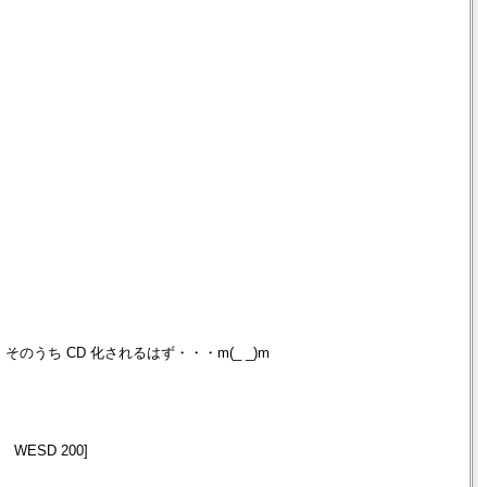
が，そのうち CD 化されるはず・・・m(_ _)m
ide WESD 200]