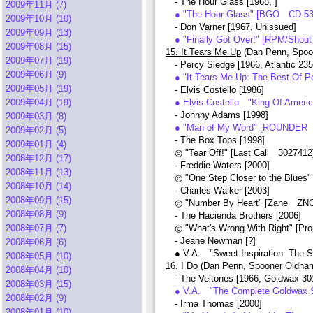
- The Hour Glass [1968, ]
2009年11月 (7)
● "The Hour Glass" [BGO CD 53
2009年10月 (10)
- Don Varner [1967, Unissued]
2009年09月 (13)
● "Finally Got Over!" [RPM/Sh
2009年08月 (15)
15. It Tears Me Up
(Dan Penn, Spoo
2009年07月 (19)
- Percy Sledge [1966, Atlantic 235
2009年06月 (9)
● "It Tears Me Up: The Best Of
2009年05月 (19)
- Elvis Costello [1986]
2009年04月 (19)
● Elvis Costello "King Of Amer
- Johnny Adams [1998]
2009年03月 (8)
● "Man of My Word" [ROUNDER
2009年02月 (5)
- The Box Tops [1998]
2009年01月 (4)
◎ "Tear Off!" [Last Call 3027412
2008年12月 (17)
- Freddie Waters [2000]
2008年11月 (13)
◎ "One Step Closer to the Blues"
2008年10月 (14)
- Charles Walker [2003]
2008年09月 (15)
◎ "Number By Heart" [Zane ZNC
2008年08月 (9)
- The Hacienda Brothers [2006]
2008年07月 (7)
◎ "What's Wrong With Right" [P
- Jeane Newman [?]
2008年06月 (6)
● V.A. "Sweet Inspiration: The 
2008年05月 (10)
16. I Do
(Dan Penn, Spooner Oldha
2008年04月 (10)
- The Veltones [1966, Goldwax 30
2008年03月 (15)
● V.A. "The Complete Goldwax S
2008年02月 (9)
- Irma Thomas [2000]
2008年01月 (10)