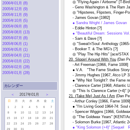
◎ "Flying Again / Airborne" [T-Bi
2006年01月 (8)
- Geno Washington & The Ram Jam
2005年12月 (9)
◎ "Hipsteres, Flipsters, Finger-P
2005年11月 (9)
- James Govan [1982]
2005年10月 (5)
● Sandra Wright / James Govan
2005年09月 (8)
- Eddie Hinton [?]
2005年08月 (13)
● "Beautiful Dream: Sessions Vo
2005年07月 (8)
- Sam & Dave [?]
2005年06月 (1)
◎ "Sweat'n'Soul: Anthology (1965
- Booker T. & The MG's [?]
2005年05月 (1)
◎ "Play The Hip Hits" [ace/STA
2005年04月 (21)
20. Slippin' Around With You
(Dan Pe
2005年03月 (22)
- Art Freeman [1966, Fame 1008]
2005年02月 (28)
● V.A. "The Fame Studios Story
2005年01月 (28)
- Jimmy Hughes [1967, Atco LP 3
● "Why Not Tonight?: the Fame re
- Clarence Carter [1968, Atlantic 
カレンダー
◎ "This Is Clarence Carter (+4)" 
＜
2017年01月
＞
21. (Take Me) Just As I Am
(Dan Pe
- Arthur Conley [1966, Fame 1009
日
月
火
水
木
金
土
● "I'm Living Good 1964-74: Soul
1
2
3
4
5
6
7
- Spencer Wiggins [1966, Goldwax
8
9
10
11
12
13
14
◎ "The Goldwax Years" [KENT/
15
16
17
18
19
20
21
- Solomon Burke [1967, Atlantic 2
22
23
24
25
26
27
28
● "King Solomon (+4)" [Sequel 
29
30
31