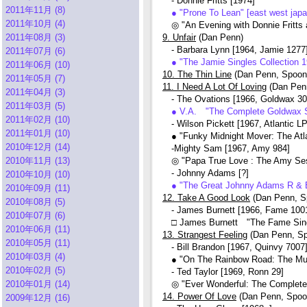
- Donnie Fritts [1974]
2011年11月 (8)
● "Prone To Lean" [east west j
2011年10月 (4)
◎ "An Evening with Donnie Fritts
2011年08月 (3)
9. Unfair
(Dan Penn)
- Barbara Lynn [1964, Jamie 1277
2011年07月 (6)
● "The Jamie Singles Collection
2011年06月 (10)
10. The Thin Line
(Dan Penn, Spoon
2011年05月 (7)
11. I Need A Lot Of Loving
(Dan Pen
2011年04月 (3)
- The Ovations [1966, Goldwax 30
2011年03月 (5)
● V.A. "The Complete Goldwax S
2011年02月 (10)
- Wilson Pickett [1967, Atlantic L
2011年01月 (10)
● "Funky Midnight Mover: The Atl
2010年12月 (14)
-Mighty Sam [1967, Amy 984]
2010年11月 (13)
◎ "Papa True Love : The Amy Se
- Johnny Adams [?]
2010年10月 (10)
● "The Great Johnny Adams R &
2010年09月 (11)
12. Take A Good Look
(Dan Penn, S
2010年08月 (5)
- James Burnett [1966, Fame 100
2010年07月 (6)
□ James Burnett "The 
2010年06月 (11)
13. Strangest Feeling
(Dan Penn, Sp
2010年05月 (11)
- Bill Brandon [1967, Quinvy 7007
2010年03月 (4)
● "On The Rainbow Road: The Mus
2010年02月 (5)
- Ted Taylor [1969, Ronn 29]
2010年01月 (14)
◎ "Ever Wonderful: The Complete
14. Power Of Love
(Dan Penn, Spoo
2009年12月 (16)