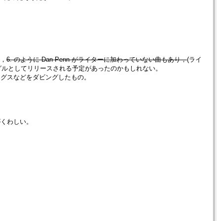
が，
6. のように Dan Penn がライターに加わっていない曲もあり，
(ライ
部はシングルとしてリリースされる予定があったのかもしれない。
グスなどをダビングしたもの。
がくわしい。