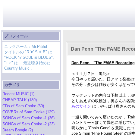
プロフィール
ニックネーム：Mr.Pitiful
Dan Penn "The FAME Recor
タイトルの "R 'n' S & B" は
"ROCK 'n' SOUL & BLUES"。
"+ c" は， 最近聴き始めた
Dan Penn "The FAME Recording
Country Music 。
＜１１月７日 追記＞
今日やっと届いた。日アマで発売の予
その分，多少は値段が安くはなって
カテゴリ
Recent MUSIC (1)
ブックレットの内容は予想以上，期待
CHEAP TALK (189)
とりあえずの収穫は，奥さんの名前が
CDs of Sam Cooke (69)
あのサイン
は，やっぱり奥さんのもの
COVERs of Sam Cooke (129)
一通り聞いてみて驚いたのが， 'Rainb
SONGs of Sam Cooke -1 (36)
カントリーっぽくて異色に感じてい
SONGs of Sam Cooke -2 (23)
明らかに 'Chain Gang' を意
Dream Boogie (2)
Joe Simon 'Nine Pound S