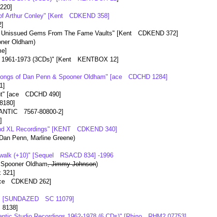
-220]
l of Arthur Conley" [Kent CDKEND 358]
2]
 Unissued Gems From The Fame Vaults" [Kent CDKEND 372]
ner Oldham)
me]
 1961-1973 (3CDs)" [Kent KENTBOX 12]
 Songs of Dan Penn & Spooner Oldham" [ace CDCHD 1284]
1]
ht" [ace CDCHD 490]
8180]
ANTIC 7567-80800-2]
]
and XL Recordings" [KENT CDKEND 340]
Dan Penn, Marline Greene)
]
dwalk (+10)" [Sequel RSACD 834] -1996
 Spooner Oldham
, Jimmy Johnson
)
 321]
Ace CDKEND 262]
ns" [SUNDAZED SC 11079]
P 8138]
lantic Studio Recordings 1962-1978 (6 CDs)" [Rhino RHM2 07753]