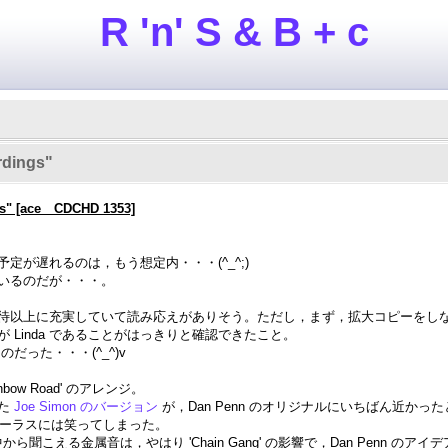
R 'n' S & B + c
dings"
s" [ace CDCHD 1353]
定が遅れるのは，もう想定内・・・(^_^;)
いるのだが・・・。
以上に充実していて読み応えがありそう。ただし，まず，拡大コピーをしなけれ
 Linda であることがはっきりと確認できたこと。
だった・・・(^_^)v
ow Road' のアレンジ。
た
Joe Simon のバージョン
が，Dan Penn のオリジナルにいちばん近かっ
識したコーラスには笑ってしまった。
teel' の途中から聞こえる金属音は，やはり 'Chain Gang' の影響で，Dan Penn