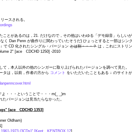
がリリースされる。
cordings
たことがあるのは，21. だけなので，その他はいわゆる「デモ録音」らしい
l ではなく Dan Penn が曲作りに関わっていたそうだ) ひょっとすると一
 ↓ で CD 化されたシングル・バージョン
とは別・・・？
は，これにストリン
 volume 2" [ace CDCHD 1250] -2010
心にして，本人以外の他のシンガーに取り上げられたバージョンを調べて見た。
ータは，以前，作者の方から
コメント
をいただいたこともある ↓ のサイト
/danpenncover.html
よ・・・ということで・・・m(_ _)m
CD 化されたバージョンは見当たらなかった。
ngs" [ace CDCHD 1353]
oner Oldham)
1]
y 1961-1973 (3CDs)" [Kent KENTBOX 12
]