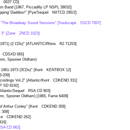
rd 0037 CD]
 Band [1967, Piccadilly LP NSPL 38032]
opping' Daddies!" [Pye/Sequel NXTCD 295/2]
 "The Broadway Sound Sessions" [Soulscape SSCD 7007]
l. 3" [Zane ZNCD 1023]
-1971) (2 CDs)" [ATLANTIC/Rhino R2 71253]
X CDSXD 065]
nn, Spooner Oldham)
 1961-1973 (3CDs)" [Kent KENTBOX 12]
3-209]
cordings Vol.2" [Atlantic/Kent CDKEND 331]
LP SD 8192]
[Atlantic/Sequel RSA CD 903]
nn, Spooner Oldham) [1965, Fame 6409]
]
 of Arthur Conley" [Kent CDKEND 358]
 308]
Ace CDKEND 262]
416]
RSA CD 862]