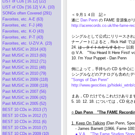
LIST of CDs ['16.12] (22)
LIST of CDs ['16.12] V.A. (10)
SONGs often Covered (291)
＜９月１４日 記＞
Favorites, etc. A-E (63)
遂に
Dan Penn
の FAME 音源集
Favorites, etc. F-J (49)
http://acerecords.co.uk/the-fame-re
Favorites, etc. K-O (43)
シングルとして公式にリリースされ
Favorites, etc. P-T (43)
ナーノートによると，Rick Hal
Favorites, etc. U-Z/V.A. (23)
24.
は，タイトルからすると，
以前
Past MUSIC in 2014 (43)
◎ V.A. "You Heard It Here First!
Past MUSIC in 2013 (60)
10. I'm Your Puppet - Dan Penn
Past MUSIC in 2012 (71)
Past MUSIC in 2011 (48)
例によって，手持ちの CD を中
Past MUSIC in 2010 (79)
シングルなどのアナログも含めたデ
Past MUSIC in 2009 (118)
"Songs of Dan Penn"
http://www.geocities.jp/hideki_wtnb
Past MUSIC in 2008 (119)
Past MUSIC in 2007 (56)
まあ，CD だけでもこれだけあります
Past MUSIC in 2006 (42)
5. 10. 12. 18. については，
Past MUSIC in 2005 (52)
BEST 10 CDs in 2013 (7)
○ Dan Penn "The FAME Recordi
BEST 10 CDs in 2012 (7)
BEST 10 CDs in 2011 (6)
1. Keep On Talking
(Dan Penn, Spo
BEST 10 CDs in 2010 (7)
- James Barnett [1966, Fame 100
BEST 10 CDs in 2009 (10)
● V.A. "The Fame Studios Stor