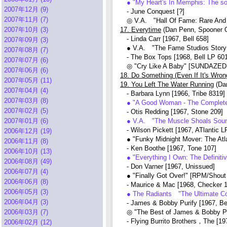
● "My Heart's In Memphis: The 
2007年12月 (9)
- June Conquest [?]
2007年11月 (7)
◎ V.A. "Hall Of Fame: Rare And
2007年10月 (3)
17. Everytime
(Dan Penn, Spooner 
- Linda Carr [1967, Bell 658]
2007年09月 (3)
● V.A. "The Fame Studios Story
2007年08月 (7)
- The Box Tops [1968, Bell LP 60
2007年07月 (6)
◎ "Cry Like A Baby" [SUNDAZE
2007年06月 (6)
18. Do Something (Even If It's Wron
2007年05月 (11)
19. You Left The Water Running
(Dan
2007年04月 (4)
- Barbara Lynn [1966, Tribe 8319]
2007年03月 (8)
● "A Good Woman - The Comple
2007年02月 (5)
- Otis Redding [1967, Stone 209]
2007年01月 (6)
● V.A. "The Muscle Shoals Sou
- Wilson Pickett [1967, ATlantic L
2006年12月 (19)
● "Funky Midnight Mover: The Atl
2006年11月 (8)
- Ken Boothe [1967, Tone 107]
2006年10月 (13)
● "Everything I Own: The Definiti
2006年08月 (49)
- Don Varner [1967, Unissued]
2006年07月 (4)
● "Finally Got Over!" [RPM/Sho
2006年06月 (8)
- Maurice & Mac [1968, Checker 1
2006年05月 (3)
● The Radiants "The Ultimate Co
2006年04月 (3)
- James & Bobby Purify [1967, Bel
2006年03月 (7)
◎ "The Best of James & Bobby Pu
- Flying Burrito Brothers，The [19
2006年02月 (12)