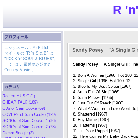
R 'n
プロフィール
ニックネーム：Mr.Pitiful
Sandy Posey "A Single Gir
タイトルの "R 'n' S & B" は
"ROCK 'n' SOUL & BLUES"。
"+ c" は， 最近聴き始めた
Sandy Posey "A Single Girl: Th
Country Music 。
1. Born A Woman [1966, Hot 100: 12
2. Single Girl [1966, Hot 100: 12]
3. Blue Is My Best Colour [1967]
カテゴリ
4. Arms Full Of Sin [1966]
Recent MUSIC (1)
5. Satin Pillows [1966]
CHEAP TALK (189)
6. Just Out Of Reach [1966]
CDs of Sam Cooke (69)
7. What A Woman In Love Wont Do [
8. Shattered [1967]
COVERs of Sam Cooke (129)
9. Hey Mister [1967]
SONGs of Sam Cooke -1 (36)
10. Patterns [1967]
SONGs of Sam Cooke -2 (23)
11. I'm Your Puppet [1967]
Dream Boogie (2)
12. Here Comes My Baby Back Agai