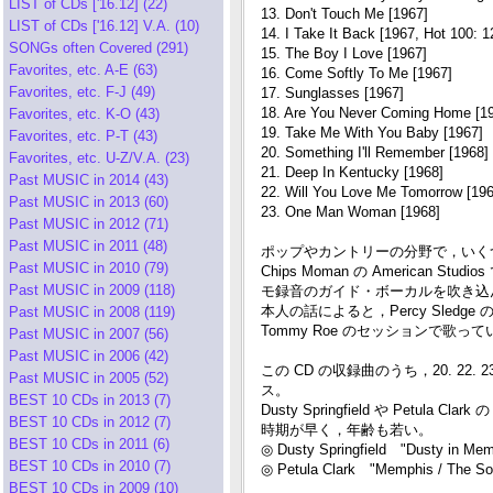
LIST of CDs ['16.12] (22)
13. Don't Touch Me [1967]
LIST of CDs ['16.12] V.A. (10)
14. I Take It Back [1967, Hot 100: 1
SONGs often Covered (291)
15. The Boy I Love [1967]
Favorites, etc. A-E (63)
16. Come Softly To Me [1967]
Favorites, etc. F-J (49)
17. Sunglasses [1967]
18. Are You Never Coming Home [19
Favorites, etc. K-O (43)
19. Take Me With You Baby [1967]
Favorites, etc. P-T (43)
20. Something I'll Remember [1968]
Favorites, etc. U-Z/V.A. (23)
21. Deep In Kentucky [1968]
Past MUSIC in 2014 (43)
22. Will You Love Me Tomorrow [196
Past MUSIC in 2013 (60)
23. One Man Woman [1968]
Past MUSIC in 2012 (71)
Past MUSIC in 2011 (48)
ポップやカントリーの分野で，いくつかの
Past MUSIC in 2010 (79)
Chips Moman の Americ
Past MUSIC in 2009 (118)
モ録音のガイド・ボーカルを吹き込
本人の話によると，Percy Sledge の最初の
Past MUSIC in 2008 (119)
Tommy Roe のセッションで歌っ
Past MUSIC in 2007 (56)
Past MUSIC in 2006 (42)
この CD の収録曲のうち，20. 22. 
Past MUSIC in 2005 (52)
ス。
BEST 10 CDs in 2013 (7)
Dusty Springfield や Petu
BEST 10 CDs in 2012 (7)
時期が早く，年齢も若い。
BEST 10 CDs in 2011 (6)
◎ Dusty Springfield "Dusty in Mem
BEST 10 CDs in 2010 (7)
◎ Petula Clark "Memphis / The So
BEST 10 CDs in 2009 (10)