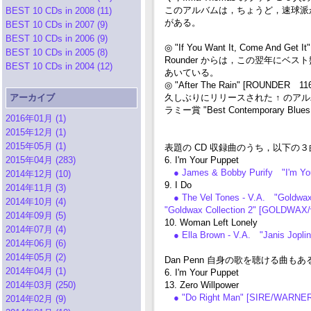
このアルバムは，ちょうど，速球派
BEST 10 CDs in 2008 (11)
がある。
BEST 10 CDs in 2007 (9)
BEST 10 CDs in 2006 (9)
◎ "If You Want It, Come And Get 
BEST 10 CDs in 2005 (8)
Rounder からは，この翌年にベ
BEST 10 CDs in 2004 (12)
あいている。
◎ "After The Rain" [ROUNDER 116
アーカイブ
久しぶりにリリースされた ↑ のアル
ラミー賞 "Best Contemporary Bl
2016年01月 (1)
2015年12月 (1)
2015年05月 (1)
表題の CD 収録曲のうち，以下の
2015年04月 (283)
6. I'm Your Puppet
● James & Bobby Purify "I'm 
2014年12月 (10)
9. I Do
2014年11月 (3)
● The Vel Tones - V.A. "Goldwa
2014年10月 (4)
"Goldwax Collection 2" [GOLDWAX
2014年09月 (5)
10. Woman Left Lonely
2014年07月 (4)
● Ella Brown - V.A. "Janis Jopl
2014年06月 (6)
2014年05月 (2)
Dan Penn 自身の歌を聴ける曲もあ
2014年04月 (1)
6. I'm Your Puppet
2014年03月 (250)
13. Zero Willpower
● "Do Right Man" [SIRE/WARNER
2014年02月 (9)