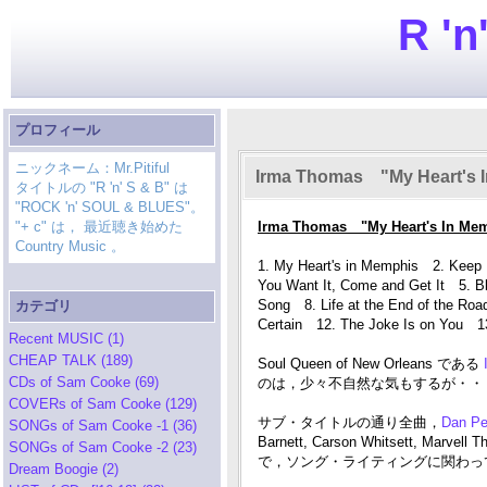
R 'n
プロフィール
ニックネーム：Mr.Pitiful
Irma Thomas "My Heart's 
タイトルの "R 'n' S & B" は
"ROCK 'n' SOUL & BLUES"。
"+ c" は， 最近聴き始めた
Irma Thomas "My Heart's In Mem
Country Music 。
1. My Heart's in Memphis 2. Keep 
You Want It, Come and Get It 5. Bl
Song 8. Life at the End of the Roa
カテゴリ
Certain 12. The Joke Is on You 13
Recent MUSIC (1)
CHEAP TALK (189)
Soul Queen of New Orleans である
CDs of Sam Cooke (69)
のは，少々不自然な気もするが・・・(^
COVERs of Sam Cooke (129)
サブ・タイトルの通り全曲，
Dan P
SONGs of Sam Cooke -1 (36)
Barnett, Carson Whitsett, Mar
SONGs of Sam Cooke -2 (23)
で，ソング・ライティングに関わっ
Dream Boogie (2)