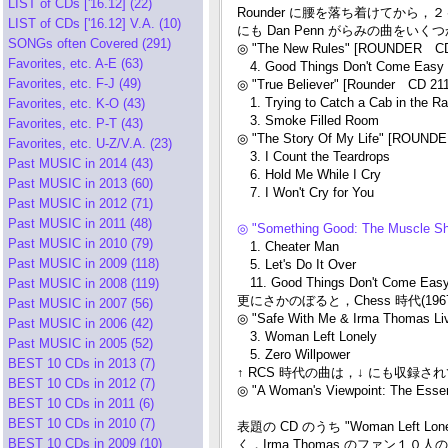
LIST of CDs ['16.12] (22)
Rounder に腰を落ち着けてから，
LIST of CDs ['16.12] V.A. (10)
にも Dan Penn がらみの曲をい
SONGs often Covered (291)
◎ "The New Rules" [ROUNDER CD 
Favorites, etc. A-E (63)
4. Good Things Don't Come Easy
Favorites, etc. F-J (49)
◎ "True Believer" [Rounder CD 211
1. Trying to Catch a Cab in the Ra
Favorites, etc. K-O (43)
3. Smoke Filled Room
Favorites, etc. P-T (43)
◎ "The Story Of My Life" [ROUND
Favorites, etc. U-Z/V.A. (23)
3. I Count the Teardrops
Past MUSIC in 2014 (43)
6. Hold Me While I Cry
Past MUSIC in 2013 (60)
7. I Won't Cry for You
Past MUSIC in 2012 (71)
Past MUSIC in 2011 (48)
◎ "Something Good: The Muscle 
Past MUSIC in 2010 (79)
1. Cheater Man
Past MUSIC in 2009 (118)
5. Let's Do It Over
11. Good Things Don't Come Eas
Past MUSIC in 2008 (119)
更にさかのぼると，Chess 時代(1967)
Past MUSIC in 2007 (56)
◎ "Safe With Me & Irma Thomas L
Past MUSIC in 2006 (42)
3. Woman Left Lonely
Past MUSIC in 2005 (52)
5. Zero Willpower
BEST 10 CDs in 2013 (7)
↑ RCS 時代の曲は，↓ にも収録さ
BEST 10 CDs in 2012 (7)
◎ "A Woman's Viewpoint: The Ess
BEST 10 CDs in 2011 (6)
BEST 10 CDs in 2010 (7)
表題の CD のうち "Woman Left 
BEST 10 CDs in 2009 (10)
く，Irma Thomas のファン