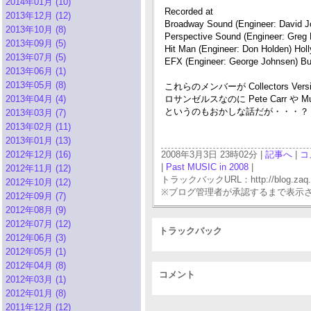
2014年01月 (10)
Recorded at
2013年12月 (12)
Broadway Sound (Engineer: David J
2013年10月 (8)
Perspective Sound (Engineer: Greg 
2013年09月 (5)
Hit Man (Engineer: Don Holden) Hol
2013年07月 (5)
EFX (Engineer: George Johnsen) Bu
2013年06月 (1)
2013年05月 (8)
これらのメンバーが Collectors 
2013年04月 (4)
ロサンゼルスなのに Pete Carr や M
というのもおかしな話だが・・・？
2013年03月 (7)
2013年02月 (11)
2013年01月 (13)
2012年12月 (16)
2008年3月3日 23時02分 |
記事へ
|
コ
|
Past MUSIC in 2008
|
2012年11月 (12)
トラックバックURL：http://blog.zaq.ne.j
2012年10月 (12)
※ブログ管理者が承認するまで表示
2012年09月 (7)
2012年08月 (9)
2012年07月 (12)
トラックバック
2012年06月 (3)
2012年05月 (1)
2012年04月 (8)
コメント
2012年03月 (1)
2012年01月 (8)
2011年12月 (12)