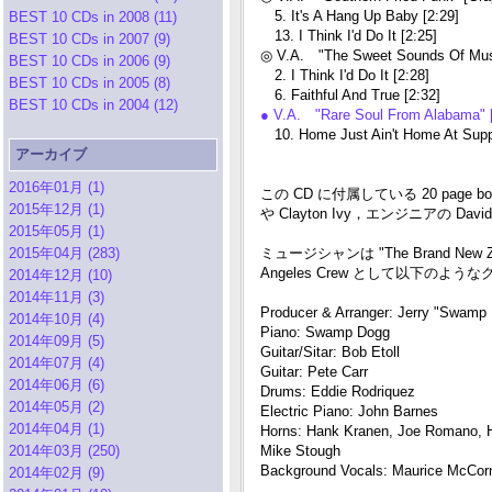
5. It's A Hang Up Baby [2:29]
BEST 10 CDs in 2008 (11)
13. I Think I'd Do It [2:25]
BEST 10 CDs in 2007 (9)
◎ V.A. "The Sweet Sounds Of Musc
BEST 10 CDs in 2006 (9)
2. I Think I'd Do It [2:28]
BEST 10 CDs in 2005 (8)
6. Faithful And True [2:32]
BEST 10 CDs in 2004 (12)
● V.A. "Rare Soul From Alabama"
10. Home Just Ain't Home At Suppe
アーカイブ
2016年01月 (1)
この CD に付属している 20 page 
2015年12月 (1)
や Clayton Ivy，エンジニアの Dav
2015年05月 (1)
2015年04月 (283)
ミュージシャンは "The Brand New 
Angeles Crew として以下のよ
2014年12月 (10)
2014年11月 (3)
Producer & Arranger: Jerry "Swamp
2014年10月 (4)
Piano: Swamp Dogg
2014年09月 (5)
Guitar/Sitar: Bob Etoll
2014年07月 (4)
Guitar: Pete Carr
2014年06月 (6)
Drums: Eddie Rodriquez
2014年05月 (2)
Electric Piano: John Barnes
2014年04月 (1)
Horns: Hank Kranen, Joe Romano, H
2014年03月 (250)
Mike Stough
Background Vocals: Maurice McCorm
2014年02月 (9)