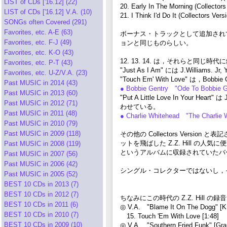
LIST of CDs ['16.12] (22)
20. Early In The Morning (Collectors
LIST of CDs ['16.12] V.A. (10)
21. I Think I'd Do It (Collectors Versi
SONGs often Covered (291)
Favorites, etc. A-E (63)
ボーナス・トラックとして追加されている曲
Favorites, etc. F-J (49)
ョンと同じものらしい。
Favorites, etc. K-O (43)
12. 13. 14. は，それらと同
Favorites, etc. P-T (43)
"Just As I Am" には J.Willia
Favorites, etc. U-Z/V.A. (23)
"Touch Em' With Love" は，B
Past MUSIC in 2014 (43)
● Bobbie Gentry "Ode To Bobbie 
Past MUSIC in 2013 (60)
"Put A Little Love In Your He
Past MUSIC in 2012 (71)
わせている。
Past MUSIC in 2011 (48)
● Charlie Whitehead "The Charli
Past MUSIC in 2010 (79)
Past MUSIC in 2009 (118)
その他の Collectors Version
ットを飛ばした Z.Z. Hill の人
Past MUSIC in 2008 (119)
というアルバムに収録されていたバ
Past MUSIC in 2007 (56)
Past MUSIC in 2006 (42)
シングル・コレクターではないし，そ
Past MUSIC in 2005 (52)
BEST 10 CDs in 2013 (7)
BEST 10 CDs in 2012 (7)
ちなみにこの時代の Z.Z. Hill 
BEST 10 CDs in 2011 (6)
◎ V.A. "Blame It On The Dogg"
BEST 10 CDs in 2010 (7)
15. Touch 'Em With Love [1:48]
BEST 10 CDs in 2009 (10)
◎ V.A. "Southern Fried Funk" [G