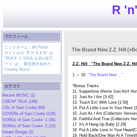
R 'n
プロフィール
ニックネーム：Mr.Pitiful
The Brand New Z.Z. Hill (+B
タイトルの "R 'n' S & B" は
"ROCK 'n' SOUL & BLUES"。
"+ c" は， 最近聴き始めた
Z.Z. Hill "The Brand New Z.Z. Hi
Country Music 。
1.～ 10.
"The Brand New ..."
*Bonus Tracks
カテゴリ
11. Suppertime (Home Just Ain't Hom
Recent MUSIC (1)
12. Just As I Am [3:42]
CHEAP TALK (189)
13. Touch Em' With Love [1:50]
CDs of Sam Cooke (69)
14. Put A Little Love In Your Heart [
15. Just As I Am (Collectors Version
COVERs of Sam Cooke (129)
16. Faithful And True (Collectors Ver
SONGs of Sam Cooke -1 (36)
17. It's A Hang Up Baby [2:29]
SONGs of Sam Cooke -2 (23)
18. Put A Little Love In Your Heart(C
Dream Boogie (2)
19. Hold Back(One Man At A Time)(Co