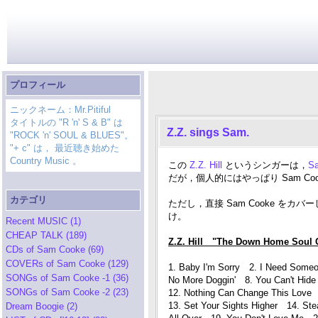
プロフィール
ニックネーム：Mr.Pitiful
タイトルの "R 'n' S & B" は
Z.Z. sings Sam.
"ROCK 'n' SOUL & BLUES"。
"+ c" は， 最近聴き始めた
Country Music 。
この
Z.Z. Hill
というシンガーは，
S
だが，個人的にはやっぱり Sam C
カテゴリ
ただし，直接 Sam Cooke をカ
け。
Recent MUSIC (1)
CHEAP TALK (189)
Z.Z. Hill "The Down Home Soul O
CDs of Sam Cooke (69)
COVERs of Sam Cooke (129)
1. Baby I'm Sorry 2. I Need Some
SONGs of Sam Cooke -1 (36)
No More Doggin' 8. You Can't Hide
SONGs of Sam Cooke -2 (23)
12. Nothing Can Change This Love
13. Set Your Sights Higher 14. St
Dream Boogie (2)