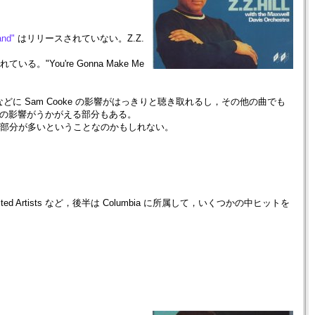
and"
はリリースされていない。Z.Z.
。"You're Gonna Make Me
re It's At) などに Sam Cooke の影響がはっきりと聴き取れるし，その他の曲でも
 Bland の影響がうかがえる部分もある。
に聞こえる部分が多いということなのかもしれない。
ted Artists など，後半は Columbia に所属して，いくつかの中ヒットを