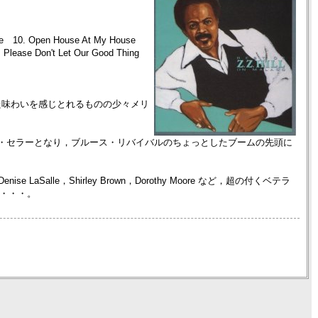
e Me 10. Open House At My House
. Please Don't Let Our Good Thing
れて熟練した味わいを感じとれるものの少々メリ
ト，ロング・セラーとなり，ブルース・リバイバルのちょっとしたブームの先頭に
，Denise LaSalle，Shirley Brown，Dorothy Moore など，超の付くベテラ
い・・・。