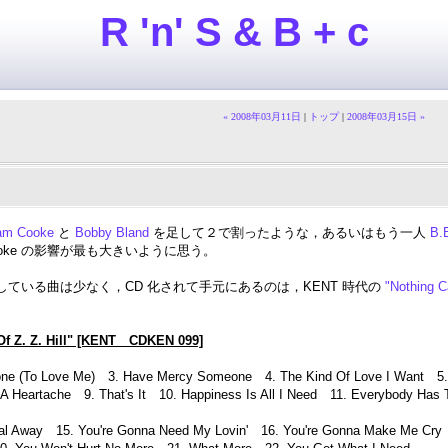
R 'n' S & B + c
« 2008年03月11日
|
トップ
|
2008年03月15日 »
am Cooke
と
Bobby Bland
を足して２で割ったような，あるいはもう一人
B.B
ooke の影響が最も大きいように思う。
バーしている曲は少なく，CD 化されて手元にあるのは，KENT 時代の
"Nothing C
f Z. Z. Hill" [KENT CDKEN 099]
one (To Love Me) 3. Have Mercy Someone 4. The Kind Of Love I Want 5. H
 A Heartache 9. That's It 10. Happiness Is All I Need 11. Everybody Has 
eal Away 15. You're Gonna Need My Lovin' 16. You're Gonna Make Me Cry 1