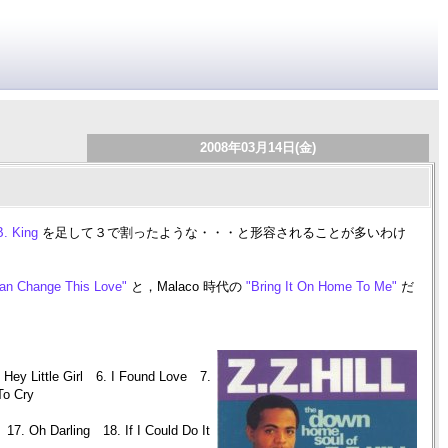
2008年03月14日(金)
. King
を足して３で割ったような・・・と形容されることが多いわけ
an Change This Love"
と，Malaco 時代の
"Bring It On Home To Me"
だ
ey Little Girl 6. I Found Love 7.
To Cry
7. Oh Darling 18. If I Could Do It