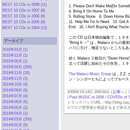
BEST 10 CDs in 2008 (11)
1. Please Don't Make Me(Do Somet
BEST 10 CDs in 2007 (9)
4. Bring It On Home To Me
BEST 10 CDs in 2006 (9)
5. Rolling Stone 6. Down Home B
11. Help Me.I'm In Need 12. Get A 
BEST 10 CDs in 2005 (8)
End 16. I Ain't Buying What You'r
BEST 10 CDs in 2004 (12)
この CD は日本独自編集で，１９
アーカイブ
"Bring It ～" は，Malaco
ハリに欠け，物足りないところもあ
2016年01月 (1)
2015年12月 (1)
続く Malaco ２枚目の "Do
2015年05月 (1)
立って活躍し始めたその矢先，１９８４年
2015年04月 (283)
2014年12月 (10)
The Malaco Music Group
は，Z.Z. が
2014年11月 (3)
ン・シンガーたちによってブルース・リ
2014年10月 (4)
2014年09月 (5)
2008年3月14日 20時36分 |
記事へ
|
2014年07月 (4)
|
Past MUSIC in 2008
/
COVERs of 
2014年06月 (6)
トラックバックURL：http://blog.zaq.ne.j
2014年05月 (2)
※ブログ管理者が承認するまで表示
2014年04月 (1)
2014年03月 (250)
2014年02月 (9)