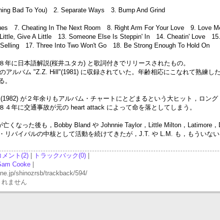
hing Bad To You) 2. Separate Ways 3. Bump And Grind
lues 7. Cheating In The Next Room 8. Right Arm For Your Love 9. Lov
Little, Give A Little 13. Someone Else Is Steppin' In 14. Cheatin' Love 15
e Selling 17. Three Into Two Won't Go 18. Be Strong Enough To Hold On
８８年に日本語解説(桜井ユタカ) と歌詞付きでリリースされたもの。
 からの最初のアルバム "Z.Z. Hill"(1981) に収録されていた。年齢相応にこな
る。
wn Home"(1982) が２年余りもアルバム・チャートにとどまるという大ヒッ
に交通事故が元の heart attack によって命を落としてしまう。
亡くなった後も，Bobby Bland や Johnnie Taylor，Little Milton，Latimore
バイバルの中核として活動を続けてきたが，J.T. や L.M. も，もういな
コメント(2)
|
トラックバック(0)
|
Sam Cooke
|
p/shinozrsb/trackback/594/
されません