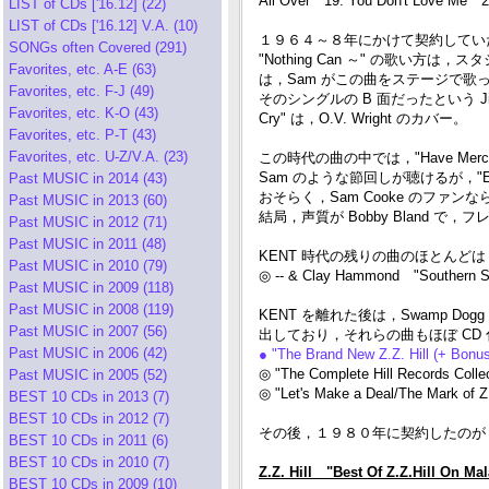
All Over 19. You Don't Love Me 2
LIST of CDs ['16.12] (22)
LIST of CDs ['16.12] V.A. (10)
１９６４～８年にかけて契約していた米 
SONGs often Covered (291)
"Nothing Can ～" の歌い
Favorites, etc. A-E (63)
は，Sam がこの曲をステージで
Favorites, etc. F-J (49)
そのシングルの B 面だったという Jimm
Favorites, etc. K-O (43)
Cry" は，O.V. Wright のカバー。
Favorites, etc. P-T (43)
Favorites, etc. U-Z/V.A. (23)
この時代の曲の中では，"Have Mercy So
Sam のような節回しが聴けるが，"Every
Past MUSIC in 2014 (43)
おそらく，Sam Cooke のファンな
Past MUSIC in 2013 (60)
結局，声質が Bobby Bland で，フ
Past MUSIC in 2012 (71)
Past MUSIC in 2011 (48)
KENT 時代の残りの曲のほとんどは，
Past MUSIC in 2010 (79)
◎ -- & Clay Hammond "Southern 
Past MUSIC in 2009 (118)
Past MUSIC in 2008 (119)
KENT を離れた後は，Swamp Dogg
Past MUSIC in 2007 (56)
出しており，それらの曲もほぼ CD
Past MUSIC in 2006 (42)
● "The Brand New Z.Z. Hill (+ Bon
◎ "The Complete Hill Records Colle
Past MUSIC in 2005 (52)
◎ "Let's Make a Deal/The Mark of
BEST 10 CDs in 2013 (7)
BEST 10 CDs in 2012 (7)
その後，１９８０年に契約したのが，Jac
BEST 10 CDs in 2011 (6)
BEST 10 CDs in 2010 (7)
Z.Z. Hill "Best Of Z.Z.Hill On M
BEST 10 CDs in 2009 (10)