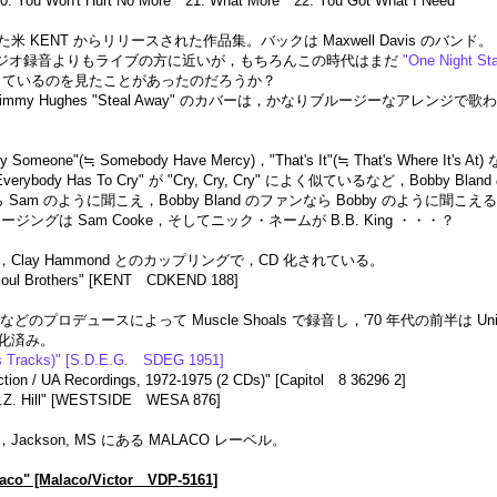
0. You Won't Hurt No More 21. What More 22. You Got What I Need
KENT からリリースされた作品集。バックは Maxwell Davis のバンド。
方は，スタジオ録音よりもライブの方に近いが，もちろんこの時代はまだ
"One Night St
歌っているのを見たことがあったのだろうか？
y Hughes "Steal Away" のカバーは，かなりブルージーなアレンジで歌われている
meone"(≒ Somebody Have Mercy)，"That's It"(≒ That's Whe
body Has To Cry" が "Cry, Cry, Cry" によく似ているなど，Bobby
ら Sam のように聞こえ，Bobby Bland のファンなら Bobby のよう
レージングは Sam Cooke，そしてニック・ネームが B.B. King ・・・？
Clay Hammond とのカップリングで，CD 化されている。
Soul Brothers" [KENT CDKEND 188]
 などのプロデュースによって Muscle Shoals で録音し，'70 年代の前半は Uni
 化済み。
us Tracks)" [S.D.E.G. SDEG 1951]
ction / UA Recordings, 1972-1975 (2 CDs)" [Capitol 8 36296 2]
 Z.Z. Hill" [WESTSIDE WESA 876]
kson, MS にある MALACO レーベル。
alaco" [Malaco/Victor VDP-5161]