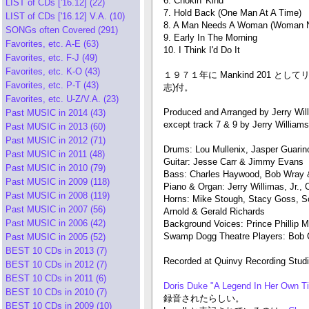
6. Chokin' Kind
LIST of CDs ['16.12] (22)
7. Hold Back (One Man At A Time)
LIST of CDs ['16.12] V.A. (10)
8. A Man Needs A Woman (Woman 
SONGs often Covered (291)
9. Early In The Morning
Favorites, etc. A-E (63)
10. I Think I'd Do It
Favorites, etc. F-J (49)
Favorites, etc. K-O (43)
１９７１年に Mankind 201 とし
Favorites, etc. P-T (43)
志)付。
Favorites, etc. U-Z/V.A. (23)
Produced and Arranged by Jerry Will
Past MUSIC in 2014 (43)
except track 7 & 9 by Jerry Williams,
Past MUSIC in 2013 (60)
Past MUSIC in 2012 (71)
Drums: Lou Mullenix, Jasper Guarin
Past MUSIC in 2011 (48)
Guitar: Jesse Carr & Jimmy Evans
Past MUSIC in 2010 (79)
Bass: Charles Haywood, Bob Wray
Past MUSIC in 2009 (118)
Piano & Organ: Jerry Willimas, Jr.,
Past MUSIC in 2008 (119)
Horns: Mike Stough, Stacy Goss, So
Past MUSIC in 2007 (56)
Arnold & Gerald Richards
Past MUSIC in 2006 (42)
Background Voices: Prince Phillip Mi
Swamp Dogg Theatre Players: Bob Ca
Past MUSIC in 2005 (52)
BEST 10 CDs in 2013 (7)
Recorded at Quinvy Recording Studi
BEST 10 CDs in 2012 (7)
BEST 10 CDs in 2011 (6)
Doris Duke "A Legend In Her Own 
BEST 10 CDs in 2010 (7)
録音されたらしい。
BEST 10 CDs in 2009 (10)