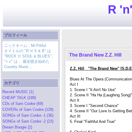
R 'n
プロフィール
ニックネーム：Mr.Pitiful
タイトルの "R 'n' S & B" は
The Brand New Z.Z. Hill
"ROCK 'n' SOUL & BLUES"。
"+ c" は， 最近聴き始めた
Country Music 。
Z.Z. Hill "The Brand New" [S.D.
Blues At The Opera (Communication
カテゴリ
Act I
1. Scene I "It Ain't No Use"
Recent MUSIC (1)
2. Scene II "Ha Ha (Laughing Song)
CHEAP TALK (189)
Act II
CDs of Sam Cooke (69)
3. Scene I "Second Chance"
COVERs of Sam Cooke (129)
4. Scene II "Our Love Is Getting Bet
SONGs of Sam Cooke -1 (36)
Act III
SONGs of Sam Cooke -2 (23)
5. Final "Faithful And True"
Dream Boogie (2)