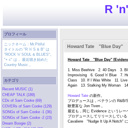
R 'n
プロフィール
ニックネーム：Mr.Pitiful
Howard Tate "Blue Day"
タイトルの "R 'n' S & B" は
"ROCK 'n' SOUL & BLUES"。
"+ c" は， 最近聴き始めた
Howard Tate "Blue Day" [Eviden
Country Music 。
1. Miss Beehive 2. 40 Days 3. Blu
Improvising 6. Good 'n' Blue 7. Ho
Class 10. If I Was White 11. Live
カテゴリ
Again 13. Stalking My Woman 14. Y
Recent MUSIC (1)
CHEAP TALK (189)
Howard Tate
の新作。
CDs of Sam Cooke (69)
プロデュースは，ベテランの R&B/
験豊富な Jon Tiven 。
COVERs of Sam Cooke (129)
最近も，同じ Evidence というレーベルか
SONGs of Sam Cooke -1 (36)
プロデュースしてリリースしているし，新生 St
SONGs of Sam Cooke -2 (23)
Cavaliere "Nudge It Up 
Dream Boogie (2)