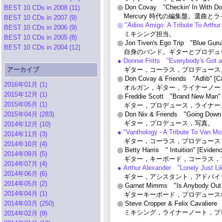
◎ Don Covay "Checkin' In With Do
BEST 10 CDs in 2008 (11)
Mercury 時代の編集盤。選曲と
BEST 10 CDs in 2007 (9)
◎ "Adios Amigo: A Tribute To Arthu
BEST 10 CDs in 2006 (9)
ミキシング担当。
BEST 10 CDs in 2005 (8)
◎ Jon Tiven's Ego Trip "Blue Guru
BEST 10 CDs in 2004 (12)
自身のバンド。ギターとプロデュース。リード
● Donnie Fritts "Everybody's Got
アーカイブ
ギター，コーラス，プロデュース
◎ Don Covay & Friends "Adlib" [C
2016年01月 (1)
オルガン，ギター，ライナーノー
2015年12月 (1)
◎ Freddie Scott "Brand New Man"
2015年05月 (1)
ギター，プロデュース，ライナー
2015年04月 (283)
◎ Don Nix & Friends "Going Down
ギター，プロデュース，写真。
2014年12月 (10)
● "Vanthology - A Tribute To Van 
2014年11月 (3)
ギター，コーラス，プロデュース
2014年10月 (4)
◎ Betty Harris " Intuition" [Evid
2014年09月 (5)
ギター，キーボード，コーラス，
2014年07月 (4)
● Arthur Alexander "Lonely Just Li
2014年06月 (6)
ギター，アシスタント，アドバイ
2014年05月 (2)
◎ Garnet Mimms "Is Anybody Out 
2014年04月 (1)
ギターキーボード，プロデュース
2014年03月 (250)
◎ Steve Cropper & Felix Cavaliere
ミキシング，ライナーノート，プ
2014年02月 (9)