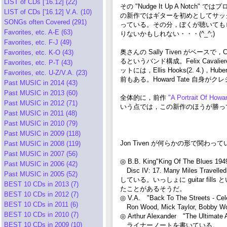
LIST of CDs ['16.12] (22)
その "Nudge It Up A Not
LIST of CDs ['16.12] V.A. (10)
の新作ではギターを初めとしてサッ
SONGs often Covered (291)
っている。その分，ぼくが聴いてもロッ
Favorites, etc. A-E (63)
りないかもしれない・・・(^_^;)
Favorites, etc. F-J (49)
奥さんの Sally Tiven がベー
Favorites, etc. K-O (43)
るというバンド構成。Felix Cavali
Favorites, etc. P-T (43)
ットには，Ellis Hooks(2. 4.)，Hubert
Favorites, etc. U-Z/V.A. (23)
前もある。Howard Tate 自身がク
Past MUSIC in 2014 (43)
Past MUSIC in 2013 (60)
全体的に，前作
"A Portrait Of Howa
Past MUSIC in 2012 (71)
いう点では，この新作のほうが勝っ
Past MUSIC in 2011 (48)
Past MUSIC in 2010 (79)
Past MUSIC in 2009 (118)
Jon Tiven が何らかの形で関わ
Past MUSIC in 2008 (119)
Past MUSIC in 2007 (56)
◎ B.B. King"King Of The Blues 194
Past MUSIC in 2006 (42)
Disc IV: 17. Many Miles Tra
Past MUSIC in 2005 (52)
している。いっしょに guitar fill
BEST 10 CDs in 2013 (7)
たことがあるそうだ。
BEST 10 CDs in 2012 (7)
◎ V.A. "Back To The Streets - Ce
BEST 10 CDs in 2011 (6)
Ron Wood, Mick Taylor, Bobby
BEST 10 CDs in 2010 (7)
◎ Arthur Alexander "The Ultimate 
BEST 10 CDs in 2009 (10)
ライナーノートを書いている。