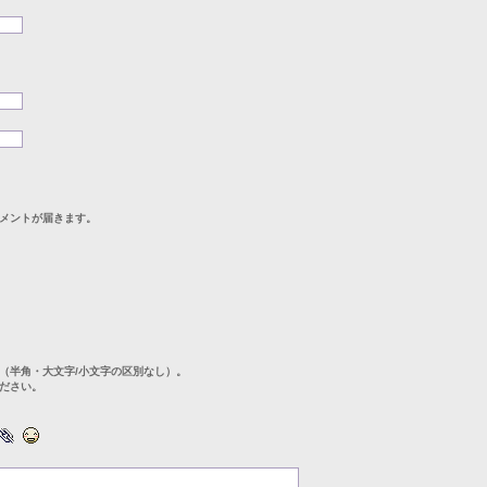
メントが届きます。
（半角・大文字/小文字の区別なし）。
ださい。