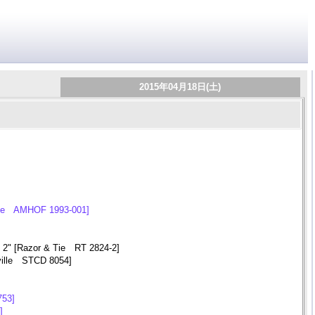
2015年04月18日(土)
Fame AMHOF 1993-001]
e 2" [Razor & Tie RT 2824-2]
yville STCD 8054]
753]
]