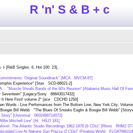
R 'n' S & B + c
&B Singles: 6, Hot 100: 23]。
Commitments: Original Soundtrack" [MCA MVCM-87]
emphis Experience" [Stax SCD-88021-2]
.A. "Muscle Shoals Bands of the 60's Reunion" [Alabama Music Hall Of 
 Seventeen" [Legacy/Sony 88843017432]
 It Here First! volume 2" [ace CDCHD 1250]
Own Words - Live Performances from The Bottom Line, New York City: Volum
 Boogie Bill Webb "The Blues Of Snooks Eaglin & Boogie Bill Webb" [Stor
 Story" [Universal 0602498714072]
Willie Mitchell Live" [Hi HILO 181]
Mover: The Atlantic Studio Recordings 1962-1978 (6 CDs)" [Rhino RHM2 07
 Recorded Live At Nakano Sun Plazza (2 CDs)" [Floating World FLOATM6214