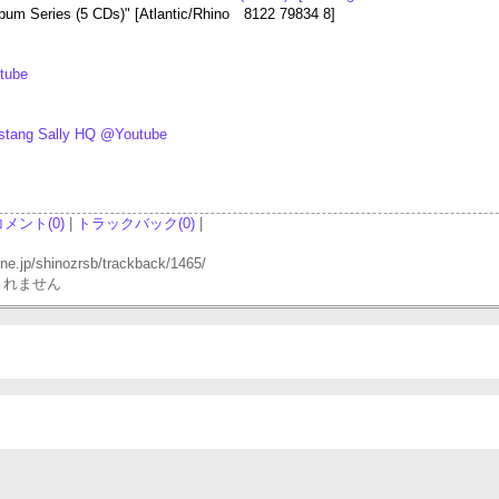
bum Series (5 CDs)" [Atlantic/Rhino 8122 79834 8]
utube
ustang Sally HQ @Youtube
コメント(0)
|
トラックバック(0)
|
p/shinozrsb/trackback/1465/
されません