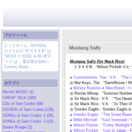
プロフィール
ニックネーム：Mr.Pitiful
Mustang Sally
タイトルの "R 'n' S & B" は
"ROCK 'n' SOUL & BLUES"。
"+ c" は， 最近聴き始めた
Mustang Sally (Sir Mack Rice)
Country Music 。
１９６６年，Wilson Pickett のヒット[R
● Commitments, The - V.A. "The 
◎ Mar-Keys, The "Damifiknow / M
カテゴリ
● Mickey Buckins & New Breed - V
Recent MUSIC (1)
◎ Ronnie Milsap "Summer Number
CHEAP TALK (189)
◎ Sir Mack Rice - V.A. "You Heard
CDs of Sam Cooke (69)
◎ Sir Mack Rice - V.A. "In Their 
◎ Snooks Eaglin - Snooks Eaglin &
COVERs of Sam Cooke (129)
● Snooks Eaglin "The Sonet Blues
SONGs of Sam Cooke -1 (36)
● Willie Mitchell "Soul Serenade / 
SONGs of Sam Cooke -2 (23)
● Wilson Pickett "Funky Midnight 
Dream Boogie (2)
● Wilson Pickett "Live In Japan -