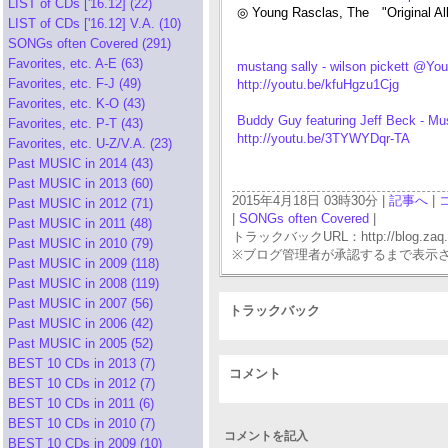
LIST of CDs ['16.12] (22)
◎ Young Rasclas, The "Original Al
LIST of CDs ['16.12] V.A. (10)
SONGs often Covered (291)
Favorites, etc. A-E (63)
mustang sally - wilson pickett @Yo
Favorites, etc. F-J (49)
http://youtu.be/kfuHgzu1Cjg
Favorites, etc. K-O (43)
Buddy Guy featuring Jeff Beck - M
Favorites, etc. P-T (43)
http://youtu.be/3TYWYDqr-TA
Favorites, etc. U-Z/V.A. (23)
Past MUSIC in 2014 (43)
Past MUSIC in 2013 (60)
2015年4月18日 03時30分 |
記事へ
|
Past MUSIC in 2012 (71)
|
SONGs often Covered
|
Past MUSIC in 2011 (48)
トラックバックURL：http://blog.zaq.ne.j
Past MUSIC in 2010 (79)
※ブログ管理者が承認するまで表示
Past MUSIC in 2009 (118)
Past MUSIC in 2008 (119)
Past MUSIC in 2007 (56)
トラックバック
Past MUSIC in 2006 (42)
Past MUSIC in 2005 (52)
BEST 10 CDs in 2013 (7)
コメント
BEST 10 CDs in 2012 (7)
BEST 10 CDs in 2011 (6)
BEST 10 CDs in 2010 (7)
コメントを記入
BEST 10 CDs in 2009 (10)