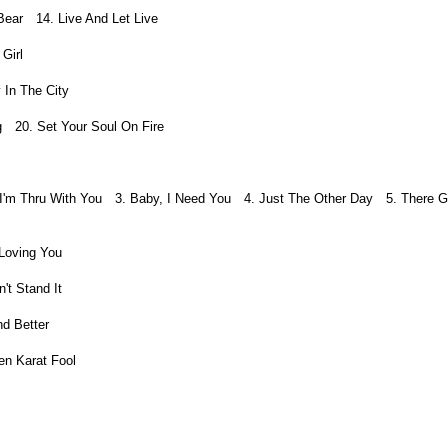
Bear 14. Live And Let Live
Girl
 In The City
g 20. Set Your Soul On Fire
 I'm Thru With You 3. Baby, I Need You 4. Just The Other Day 5. There Go
Loving You
't Stand It
d Better
n Karat Fool