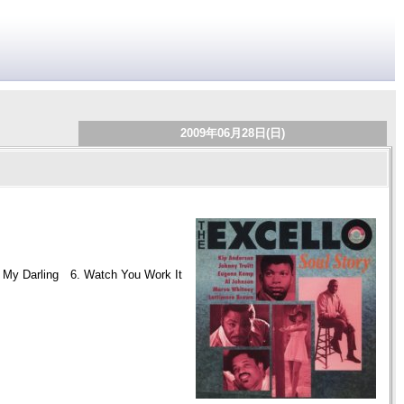
2009年06月28日(日)
m My Darling 6. Watch You Work It