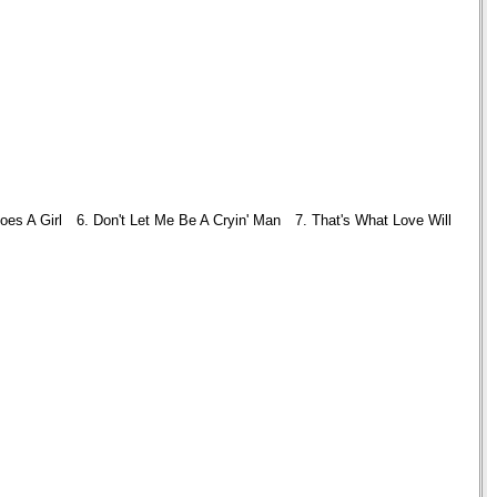
es A Girl 6. Don't Let Me Be A Cryin' Man 7. That's What Love Will