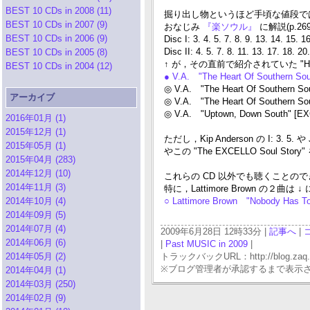
BEST 10 CDs in 2008 (11)
掘り出し物というほど手頃な値段で
BEST 10 CDs in 2007 (9)
おなじみ
『楽ソウル』
に解説(p.2
BEST 10 CDs in 2006 (9)
Disc I: 3. 4. 5. 7. 8. 9. 13. 14. 15. 16
Disc II: 4. 5. 7. 8. 11. 13. 17. 18. 20.
BEST 10 CDs in 2005 (8)
↑ が，その直前で紹介されていた "Hear
BEST 10 CDs in 2004 (12)
● V.A. "The Heart Of Southern Sou
◎ V.A. "The Heart Of Southern Sou
アーカイブ
◎ V.A. "The Heart Of Southern So
◎ V.A. "Uptown, Down South" [E
2016年01月 (1)
2015年12月 (1)
ただし，Kip Anderson の I: 3. 5
2015年05月 (1)
やこの "The EXCELLO Soul
2015年04月 (283)
2014年12月 (10)
これらの CD 以外でも聴くことの
2014年11月 (3)
特に，Lattimore Brown の２曲は 
2014年10月 (4)
○ Lattimore Brown "Nobody Has T
2014年09月 (5)
2014年07月 (4)
2009年6月28日 12時33分 |
記事へ
|
2014年06月 (6)
|
Past MUSIC in 2009
|
2014年05月 (2)
トラックバックURL：http://blog.zaq.ne.j
※ブログ管理者が承認するまで表示
2014年04月 (1)
2014年03月 (250)
2014年02月 (9)