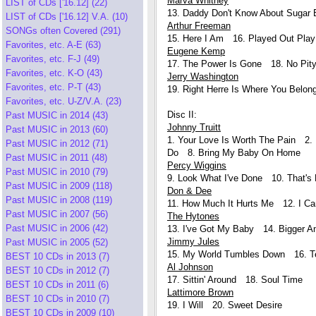
Marva Whitney
LIST of CDs ['16.12] (22)
13. Daddy Don't Know About Sugar 
LIST of CDs ['16.12] V.A. (10)
Arthur Freeman
SONGs often Covered (291)
15. Here I Am 16. Played Out Play 
Favorites, etc. A-E (63)
Eugene Kemp
Favorites, etc. F-J (49)
17. The Power Is Gone 18. No Pity
Favorites, etc. K-O (43)
Jerry Washington
Favorites, etc. P-T (43)
19. Right Herre Is Where You Belon
Favorites, etc. U-Z/V.A. (23)
Disc II:
Past MUSIC in 2014 (43)
Johnny Truitt
Past MUSIC in 2013 (60)
1. Your Love Is Worth The Pain 2.
Past MUSIC in 2012 (71)
Do 8. Bring My Baby On Home
Past MUSIC in 2011 (48)
Percy Wiggins
Past MUSIC in 2010 (79)
9. Look What I've Done 10. That's 
Past MUSIC in 2009 (118)
Don & Dee
Past MUSIC in 2008 (119)
11. How Much It Hurts Me 12. I Can
Past MUSIC in 2007 (56)
The Hytones
Past MUSIC in 2006 (42)
13. I've Got My Baby 14. Bigger An
Jimmy Jules
Past MUSIC in 2005 (52)
15. My World Tumbles Down 16. Te
BEST 10 CDs in 2013 (7)
Al Johnson
BEST 10 CDs in 2012 (7)
17. Sittin' Around 18. Soul Time
BEST 10 CDs in 2011 (6)
Lattimore Brown
BEST 10 CDs in 2010 (7)
19. I Will 20. Sweet Desire
BEST 10 CDs in 2009 (10)