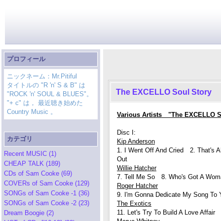
プロフィール
ニックネーム：Mr.Pitiful
タイトルの "R 'n' S & B" は
The EXCELLO Soul Story
"ROCK 'n' SOUL & BLUES"。
"+ c" は， 最近聴き始めた
Country Music 。
Various Artists "The EXCELLO So
Disc I:
カテゴリ
Kip Anderson
1. I Went Off And Cried 2. That's 
Recent MUSIC (1)
Out
CHEAP TALK (189)
Willie Hatcher
CDs of Sam Cooke (69)
7. Tell Me So 8. Who's Got A Wom
COVERs of Sam Cooke (129)
Roger Hatcher
SONGs of Sam Cooke -1 (36)
9. I'm Gonna Dedicate My Song To 
SONGs of Sam Cooke -2 (23)
The Exotics
11. Let's Try To Build A Love Affai
Dream Boogie (2)