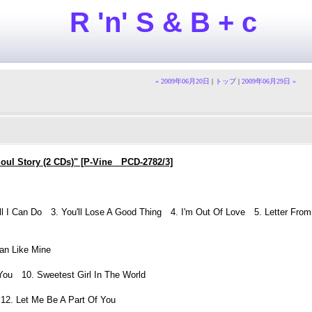
R 'n' S & B + c
« 2009年06月20日
|
トップ
|
2009年06月29日 »
ul Story (2 CDs)" [P-Vine PCD-2782/3]
All I Can Do 3. You'll Lose A Good Thing 4. I'm Out Of Love 5. Letter Fro
an Like Mine
You 10. Sweetest Girl In The World
r 12. Let Me Be A Part Of You