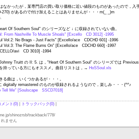
はなかったが，某専門店の買い取り価格に近い値段のものがあったので，入
69-270) があるので付け加えることはありませんが・・・m(_ _)m
.
t Of Southern Soul" のシリーズなど ↓ に収録されていない曲。
l: From Nashville To Muscle Shoals" [Excello CD 3012] -1995
l Vol.2: No Brags - Just Facts" [Excello/ace CDCHD 601] -1996
ul Vol.3: The Flame Burns On" [Excello/ace CDCHD 660] -1997
XCELLO/avi CD 3010] -1994
. や Johnny Truitt の II: 5. は，"Heart Of Southern Soul" のシリー
 Story" を持っている方にもオススメ。曲目リストは，→
HoSSoul.xls
できる曲は，いくつかあるが・・・。
↓ に digitally remastered のものが収録されるようなので，楽しみ・・・(^^♪
o Tell Me" [Soulscape SSCD7018]
コメント(0)
|
トラックバック(0)
|
p/shinozrsb/trackback/778/
されません