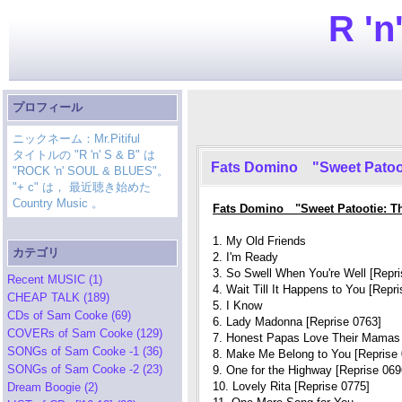
R 'n
プロフィール
ニックネーム：Mr.Pitiful
タイトルの "R 'n' S & B" は
Fats Domino "Sweet Patoo
"ROCK 'n' SOUL & BLUES"。
"+ c" は， 最近聴き始めた
Country Music 。
Fats Domino "Sweet Patootie: T
1. My Old Friends
カテゴリ
2. I'm Ready
3. So Swell When You're Well [Repri
Recent MUSIC (1)
4. Wait Till It Happens to You [Repr
CHEAP TALK (189)
5. I Know
CDs of Sam Cooke (69)
6. Lady Madonna [Reprise 0763]
COVERs of Sam Cooke (129)
7. Honest Papas Love Their Mamas 
SONGs of Sam Cooke -1 (36)
8. Make Me Belong to You [Reprise 
SONGs of Sam Cooke -2 (23)
9. One for the Highway [Reprise 069
10. Lovely Rita [Reprise 0775]
Dream Boogie (2)