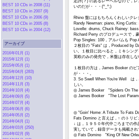
定評(？) のあるレーベルなので
BEST 10 CDs in 2008 (11)
いのだが・・・(^_^;)
BEST 10 CDs in 2007 (9)
BEST 10 CDs in 2006 (9)
Rhino 盤にはもちろんくわしいクレジ
Randy Newman: piano, King Curtis: 
BEST 10 CDs in 2005 (8)
Lovelle: drums, Chuck Rainey: bass
BEST 10 CDs in 2004 (12)
Richard Perry のプロデュー
Pop Singles: 100，アルバムも 
アーカイブ
２枚目の "Fats" は，Produced
い。１枚目に比べると，ミキシング
2016年01月 (1)
英欧のみの発売で，米盤は存在しな
2015年12月 (1)
2015年05月 (1)
１枚目の方は，James Booker の
2015年04月 (283)
が・・・。
2014年12月 (10)
3. So Swell When You're W
2014年11月 (3)
しい。
2014年10月 (4)
◎ James Booker "Spiders On The 
◎ James Booker "The Lost Param
2014年09月 (5)
2014年07月 (4)
2014年06月 (6)
◎ "Goin' Home: A Tribute To Fats
2014年05月 (2)
Fats Domino と言えば，↑
2014年04月 (1)
↓ は，１９５０年代中ごろまでの作
2014年03月 (250)
実していて，録音データも掲載され
2014年02月 (9)
◎ Fats Domino "King Of New Orlea