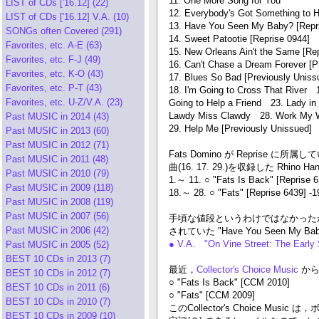
11. One More Song for You
LIST of CDs ['16.12] (22)
12. Everybody's Got Something to 
LIST of CDs ['16.12] V.A. (10)
13. Have You Seen My Baby? [Repr
SONGs often Covered (291)
14. Sweet Patootie [Reprise 0944]
Favorites, etc. A-E (63)
15. New Orleans Ain't the Same [Re
Favorites, etc. F-J (49)
16. Can't Chase a Dream Forever [P
Favorites, etc. K-O (43)
17. Blues So Bad [Previously Uniss
Favorites, etc. P-T (43)
18. I'm Going to Cross That River 1
Favorites, etc. U-Z/V.A. (23)
Going to Help a Friend 23. Lady 
Lawdy Miss Clawdy 28. Work My 
Past MUSIC in 2014 (43)
29. Help Me [Previously Unissued]
Past MUSIC in 2013 (60)
Past MUSIC in 2012 (71)
Fats Domino が Reprise
Past MUSIC in 2011 (48)
曲(16. 17. 29.)を収録した Rhino 
Past MUSIC in 2010 (79)
1.～ 11. ○ "Fats Is Back" [Reprise 6
Past MUSIC in 2009 (118)
18.～ 28. ○ "Fats" [Reprise 6439] -1
Past MUSIC in 2008 (119)
Past MUSIC in 2007 (56)
手頃な値段というわけではなかった
Past MUSIC in 2006 (42)
されていた "Have You Seen 
● V.A. "On Vine Street: The Ear
Past MUSIC in 2005 (52)
BEST 10 CDs in 2013 (7)
最近，
Collector's Choice Music
か
BEST 10 CDs in 2012 (7)
○ "Fats Is Back" [CCM 2010]
BEST 10 CDs in 2011 (6)
○ "Fats" [CCM 2009]
BEST 10 CDs in 2010 (7)
このCollector's Choice
BEST 10 CDs in 2009 (10)