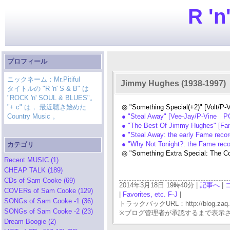
R 'n
プロフィール
ニックネーム：Mr.Pitiful
Jimmy Hughes (1938-1997)
タイトルの "R 'n' S & B" は
"ROCK 'n' SOUL & BLUES"。
"+ c" は， 最近聴き始めた
◎ "Something Special(+2)" [Volt/P
Country Music 。
● "Steal Away" [Vee-Jay/P-Vine P
● "The Best Of Jimmy Hughes" [F
● "Steal Away: the early Fame rec
● "Why Not Tonight?: the Fame rec
カテゴリ
◎ "Something Extra Special: The C
Recent MUSIC (1)
CHEAP TALK (189)
CDs of Sam Cooke (69)
2014年3月18日 19時40分 |
記事へ
|
COVERs of Sam Cooke (129)
|
Favorites, etc. F-J
|
SONGs of Sam Cooke -1 (36)
トラックバックURL：http://blog.zaq.ne.j
SONGs of Sam Cooke -2 (23)
※ブログ管理者が承認するまで表示
Dream Boogie (2)