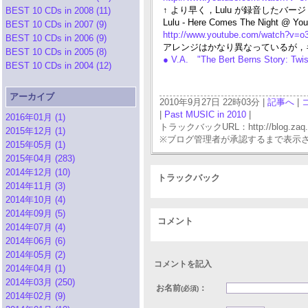
↑ より早く，Lulu が録音したバー
BEST 10 CDs in 2008 (11)
Lulu - Here Comes The Night @ You
BEST 10 CDs in 2007 (9)
http://www.youtube.com/watch?v=
BEST 10 CDs in 2006 (9)
アレンジはかなり異なっているが，
BEST 10 CDs in 2005 (8)
● V.A. "The Bert Berns Story: Twi
BEST 10 CDs in 2004 (12)
アーカイブ
2010年9月27日 22時03分 |
記事へ
|
|
Past MUSIC in 2010
|
2016年01月 (1)
トラックバックURL：http://blog.zaq.ne.j
2015年12月 (1)
※ブログ管理者が承認するまで表示
2015年05月 (1)
2015年04月 (283)
2014年12月 (10)
トラックバック
2014年11月 (3)
2014年10月 (4)
2014年09月 (5)
コメント
2014年07月 (4)
2014年06月 (6)
2014年05月 (2)
コメントを記入
2014年04月 (1)
2014年03月 (250)
お名前
：
(必須)
2014年02月 (9)