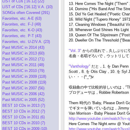
LIST of CDs ['16.12] (22)
13. Here Comes The Night ("Them" 
LIST of CDs ['16.12] V.A. (10)
14. Domino ("His Band And The Stre
SONGs often Covered (291)
15. Did Ye Get Healed ("Poetic Ch
Favorites, etc. A-E (63)
16. Wild Night ("Tupero Honey" 1971
Favorites, etc. F-J (49)
17. Cleaning Windows ("Beautiful Vi
18. Whenever God Shines His Light (
Favorites, etc. K-O (43)
19. Queen Of The Slipstream ("Pos
Favorites, etc. P-T (43)
20. Dweller On The Threshold ("Beau
Favorites, etc. U-Z/V.A. (23)
Past MUSIC in 2014 (43)
"Vol. 3"
からの流れで，久しぶりに
Past MUSIC in 2013 (60)
名曲・名唱ぞろいで，ウットリしてし
Past MUSIC in 2012 (71)
Past MUSIC in 2011 (48)
"Vanthology"
だと，1. を Dan Penn，2.
Past MUSIC in 2010 (79)
Scott，8. を Otis Clay，10.
Past MUSIC in 2009 (118)
い・・・(^_^)v
Past MUSIC in 2008 (119)
収録曲の中で比較的珍しいのは，"The Ki
Past MUSIC in 2007 (56)
プロデューサは，Robbie Robertson
Past MUSIC in 2006 (42)
Past MUSIC in 2005 (52)
Them 時代の 'Baby, Please Don't G
BEST 10 CDs in 2013 (7)
でギターを弾いているのは，Jimmy P
BEST 10 CDs in 2012 (7)
Van Morrison - Baby Please Don't 
BEST 10 CDs in 2011 (6)
http://www.youtube.com/watch?v=-
BEST 10 CDs in 2010 (7)
Here Comes The Night.wmv @ Yout
BEST 10 CDs in 2009 (10)
http://www.youtube.com/watch?v=