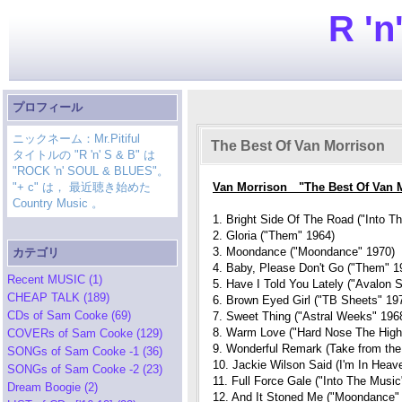
R 'n
プロフィール
ニックネーム：Mr.Pitiful
The Best Of Van Morrison
タイトルの "R 'n' S & B" は
"ROCK 'n' SOUL & BLUES"。
"+ c" は， 最近聴き始めた
Van Morrison "The Best Of Van
Country Music 。
1. Bright Side Of The Road ("Into T
2. Gloria ("Them" 1964)
3. Moondance ("Moondance" 1970)
カテゴリ
4. Baby, Please Don't Go ("Them" 1
Recent MUSIC (1)
5. Have I Told You Lately ("Avalon 
CHEAP TALK (189)
6. Brown Eyed Girl ("TB Sheets" 19
CDs of Sam Cooke (69)
7. Sweet Thing ("Astral Weeks" 196
8. Warm Love ("Hard Nose The Hig
COVERs of Sam Cooke (129)
9. Wonderful Remark (Take from the
SONGs of Sam Cooke -1 (36)
10. Jackie Wilson Said (I'm In Hea
SONGs of Sam Cooke -2 (23)
11. Full Force Gale ("Into The Music
Dream Boogie (2)
12. And It Stoned Me ("Moondance"