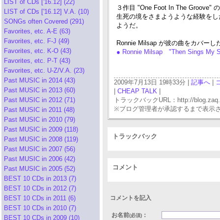
LIST of CDs ['16.12] (22)
３作目 "One Foot In The
LIST of CDs ['16.12] V.A. (10)
生死の境をさまようような経験をしたあ
SONGs often Covered (291)
ようだ。
Favorites, etc. A-E (63)
Favorites, etc. F-J (49)
Ronnie Milsap が彼の曲
Favorites, etc. K-O (43)
● Ronnie Milsap "Then Sings My S
Favorites, etc. P-T (43)
Favorites, etc. U-Z/V.A. (23)
Past MUSIC in 2014 (43)
2009年7月13日 19時33分 |
記事へ
|
Past MUSIC in 2013 (60)
|
CHEAP TALK
|
Past MUSIC in 2012 (71)
トラックバックURL：http://blog.zaq.ne.j
※ブログ管理者が承認するまで表示
Past MUSIC in 2011 (48)
Past MUSIC in 2010 (79)
Past MUSIC in 2009 (118)
トラックバック
Past MUSIC in 2008 (119)
Past MUSIC in 2007 (56)
Past MUSIC in 2006 (42)
コメント
Past MUSIC in 2005 (52)
BEST 10 CDs in 2013 (7)
BEST 10 CDs in 2012 (7)
BEST 10 CDs in 2011 (6)
コメントを記入
BEST 10 CDs in 2010 (7)
お名前
：
(必須)
BEST 10 CDs in 2009 (10)