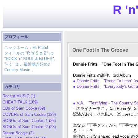
R 'n
プロフィール
ニックネーム：Mr.Pitiful
One Foot In The Groove
タイトルの "R 'n' S & B" は
"ROCK 'n' SOUL & BLUES"。
"+ c" は， 最近聴き始めた
Donnie Fritts "One Foot In The
Country Music 。
Donnie Fritts の新作。3rd Album
● Donnie Fritts "Prone To Lean" [
● Donnie Fritts "Everybody's Got
カテゴリ
Recent MUSIC (1)
CHEAP TALK (189)
● V.A. "Testifying - The Countr
CDs of Sam Cooke (69)
↑ のライナー中に，Dan Penn が D
記述があり，それ以来，楽しみにし
COVERs of Sam Cooke (129)
SONGs of Sam Cooke -1 (36)
単なる「下手クソ」から「下手ウマ」に
SONGs of Sam Cooke -2 (23)
る・・・？
Dream Boogie (2)
前作のような shared lead 