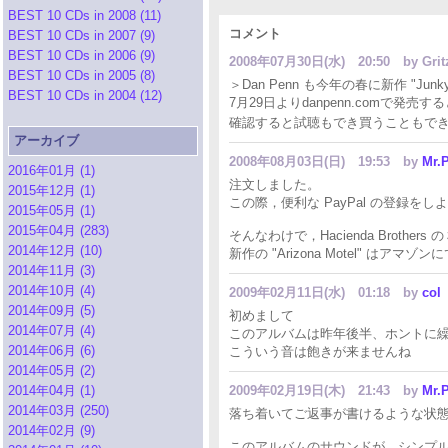
BEST 10 CDs in 2008 (11)
コメント
BEST 10 CDs in 2007 (9)
BEST 10 CDs in 2006 (9)
2008年07月30日(水) 20:50
by Gr
BEST 10 CDs in 2005 (8)
＞Dan Penn も今年の春に新作 "Junkya
BEST 10 CDs in 2004 (12)
7月29日よりdanpenn.comで発
確認すると試聴もでき買うこともで
アーカイブ
2008年08月03日(日) 19:53
by
Mr.P
2016年01月 (1)
注文しました。
2015年12月 (1)
この際，便利な PayPal の登録を
2015年05月 (1)
2015年04月 (283)
そんなわけで，Hacienda Broth
2014年12月 (10)
新作の "Arizona Motel" は
2014年11月 (3)
2014年10月 (4)
2009年02月11日(水) 01:18
by
col
2014年09月 (5)
初めまして
2014年07月 (4)
このアルバムは昨年後半、ホントに
2014年06月 (6)
こういう音は飽きが来ませんね
2014年05月 (2)
2014年04月 (1)
2009年02月19日(木) 21:43
by
Mr.P
2014年03月 (250)
落ち着いてご返事が書けるような状
2014年02月 (9)
このアルバムのサウンドが，シンプルなの