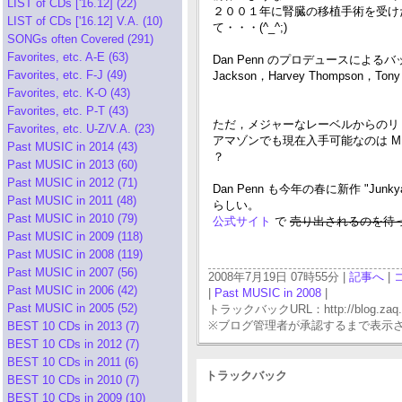
LIST of CDs ['16.12] (22)
２００１年に腎臓の移植手術を受け
LIST of CDs ['16.12] V.A. (10)
て・・・(^_^;)
SONGs often Covered (291)
Favorites, etc. A-E (63)
Dan Penn のプロデュースによるバッ
Favorites, etc. F-J (49)
Jackson，Harvey Thompso
Favorites, etc. K-O (43)
Favorites, etc. P-T (43)
ただ，メジャーなレーベルからのリ
Favorites, etc. U-Z/V.A. (23)
アマゾンでも現在入手可能なのは M
Past MUSIC in 2014 (43)
？
Past MUSIC in 2013 (60)
Past MUSIC in 2012 (71)
Dan Penn も今年の春に新作 "Ju
Past MUSIC in 2011 (48)
らしい。
Past MUSIC in 2010 (79)
公式サイト
で
売り出されるのを待
Past MUSIC in 2009 (118)
Past MUSIC in 2008 (119)
Past MUSIC in 2007 (56)
2008年7月19日 07時55分 |
記事へ
|
Past MUSIC in 2006 (42)
|
Past MUSIC in 2008
|
Past MUSIC in 2005 (52)
トラックバックURL：http://blog.zaq.ne.j
※ブログ管理者が承認するまで表示
BEST 10 CDs in 2013 (7)
BEST 10 CDs in 2012 (7)
BEST 10 CDs in 2011 (6)
トラックバック
BEST 10 CDs in 2010 (7)
BEST 10 CDs in 2009 (10)