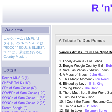
R 'n
プロフィール
ニックネーム：Mr.Pitiful
A Tribute To Doc Pomus
タイトルの "R 'n' S & B" は
"ROCK 'n' SOUL & BLUES"。
"+ c" は， 最近聴き始めた
Various Artists "Till The Night 
Country Music 。
1. Lonely Avenue - Los Lobos
2. Boogie Woogie Country Girl -
Bob
3. Viva Las Vegas - Shawn Colvin
カテゴリ
4. A Mess of Blues -
John Hiatt
Recent MUSIC (1)
5. This Magic Moment -
Lou Reed
CHEAP TALK (189)
6. Blinded by Love -
B.B. King
CDs of Sam Cooke (69)
7. Young Blood -
The Band
8. There Must Be a Better World S
COVERs of Sam Cooke (129)
9. Turn Me Loose - Dion
SONGs of Sam Cooke -1 (36)
10. I Count the Tears - Rosanne Ca
SONGs of Sam Cooke -2 (23)
11. I'm on a Roll -
Dr. John
Dream Boogie (2)
12. Still in Love -
Solomon Burke