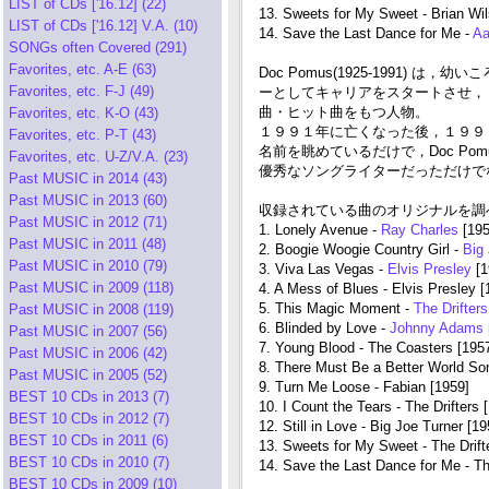
LIST of CDs ['16.12] (22)
13. Sweets for My Sweet - Brian Wi
LIST of CDs ['16.12] V.A. (10)
14. Save the Last Dance for Me -
Aa
SONGs often Covered (291)
Favorites, etc. A-E (63)
Doc Pomus(1925-1991)
Favorites, etc. F-J (49)
ーとしてキャリアをスタートさせ，１９
曲・ヒット曲をもつ人物。
Favorites, etc. K-O (43)
１９９１年に亡くなった後，１９９
Favorites, etc. P-T (43)
名前を眺めているだけで，Doc Po
Favorites, etc. U-Z/V.A. (23)
優秀なソングライターだっただけで
Past MUSIC in 2014 (43)
Past MUSIC in 2013 (60)
収録されている曲のオリジナルを調
Past MUSIC in 2012 (71)
1. Lonely Avenue -
Ray Charles
[195
Past MUSIC in 2011 (48)
2. Boogie Woogie Country Girl -
Big 
Past MUSIC in 2010 (79)
3. Viva Las Vegas -
Elvis Presley
[1
Past MUSIC in 2009 (118)
4. A Mess of Blues - Elvis Presley [
5. This Magic Moment -
The Drifter
Past MUSIC in 2008 (119)
6. Blinded by Love -
Johnny Adams
Past MUSIC in 2007 (56)
7. Young Blood - The Coasters [195
Past MUSIC in 2006 (42)
8. There Must Be a Better World So
Past MUSIC in 2005 (52)
9. Turn Me Loose - Fabian [1959]
BEST 10 CDs in 2013 (7)
10. I Count the Tears - The Drifters 
BEST 10 CDs in 2012 (7)
12. Still in Love - Big Joe Turner [19
BEST 10 CDs in 2011 (6)
13. Sweets for My Sweet - The Drift
BEST 10 CDs in 2010 (7)
14. Save the Last Dance for Me - Th
BEST 10 CDs in 2009 (10)