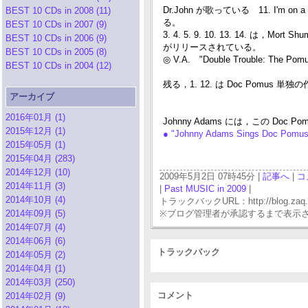
Dr.John が歌っている 11. I'm
BEST 10 CDs in 2008 (11)
る。
BEST 10 CDs in 2007 (9)
3. 4. 5. 9. 10. 13. 14.
BEST 10 CDs in 2006 (9)
がリリースされている。
BEST 10 CDs in 2005 (8)
◎ V.A. "Double Trouble: The Pom
BEST 10 CDs in 2004 (12)
残る，1. 12. は Doc Pomus 単独の作品，
アーカイブ
2016年01月 (1)
Johnny Adams には，この Do
2015年12月 (1)
● "Johnny Adams Sings Doc Pomu
2015年05月 (1)
2015年04月 (283)
2014年12月 (10)
2009年5月2日 07時45分 |
記事へ
|
コ
2014年11月 (3)
|
Past MUSIC in 2009
|
2014年10月 (4)
トラックバックURL：http://blog.zaq.ne.j
2014年09月 (5)
※ブログ管理者が承認するまで表示
2014年07月 (4)
2014年06月 (6)
トラックバック
2014年05月 (2)
2014年04月 (1)
2014年03月 (250)
コメント
2014年02月 (9)