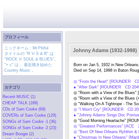
プロフィール
ニックネーム：Mr.Pitiful
Johnny Adams (1932-1998)
タイトルの "R 'n' S & B" は
"ROCK 'n' SOUL & BLUES"。
"+ c" は， 最近聴き始めた
Born on Jan 5, 1932 in New Orleans
Country Music 。
Died on Sep 14, 1998 in Baton Roug
◎ "From the Heart" [ROUNDER CD
● "After Dark" [ROUNDER CD 2049
カテゴリ
◎ "Room with a View of the Blue
Recent MUSIC (1)
◎ "Room with a View of the Blues
CHEAP TALK (189)
◎ "Walking On A Tightrope - The 
CDs of Sam Cooke (69)
◎ "I Won't Cry" [ROUNDER CD 208
● "Johnny Adams Sings Doc Pomu
COVERs of Sam Cooke (129)
◎ "Good Morning Heartache" [RO
SONGs of Sam Cooke -1 (36)
◎ "Greatest Performances" [ACE 2
SONGs of Sam Cooke -2 (23)
◎ "Best Of New Orleans Ryhthm & 
Dream Boogie (2)
● "Christmas In New Orleans" [Ma