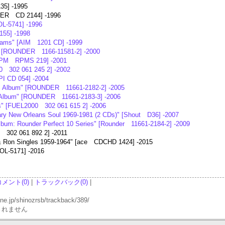
35] -1995
DER CD 2144] -1996
OL-5741] -1996
55] -1998
dams" [AIM 1201 CD] -1999
e" [ROUNDER 1166-11581-2] -2000
[RPM RPMS 219] -2001
0 302 061 245 2] -2002
I CD 054] -2004
S Album" [ROUNDER 11661-2182-2] -2005
 Album" [ROUNDER 11661-2183-3] -2006
s" [FUEL2000 302 061 615 2] -2006
ry New Orleans Soul 1969-1981 (2 CDs)" [Shout D36] -2007
bum: Rounder Perfect 10 Series" [Rounder 11661-2184-2] -2009
 302 061 892 2] -2011
 & Ron Singles 1959-1964" [ace CDCHD 1424] -2015
OL-5171] -2016
コメント(0)
|
トラックバック(0)
|
p/shinozrsb/trackback/389/
されません