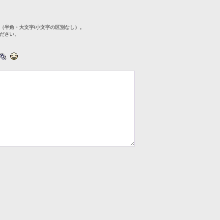
（半角・大文字/小文字の区別なし）。
ださい。