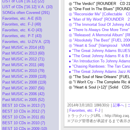
LIST of CDs ['16.12] (22)
◎ "The Verdict" [ROUNDER CD 21
LIST of CDs ['16.12] V.A. (10)
◎ "One Foot In The Blues" [ROUN
SONGs often Covered (291)
◎ "Reconsider Me" [Collectable C
Favorites, etc. A-E (63)
● "Man of My Word" [ROUNDER 21
Favorites, etc. F-J (49)
◎ "The Immortal Soul Of Johnny A
● "There Is Always One More Tim
Favorites, etc. K-O (43)
◎ "Released: A Memorial Album" 
Favorites, etc. P-T (43)
◎ "Absolutely The Best" [FUEL 200
Favorites, etc. U-Z/V.A. (23)
◎ "Heart & Soul" [Vampisoul VAMP
Past MUSIC in 2014 (43)
● "The Great Johnny Adams BLUE
Past MUSIC in 2013 (60)
● "The Great Johnny Adams R & B
Past MUSIC in 2012 (71)
● "An Introduction To Johnny Adam
Past MUSIC in 2011 (48)
● "Chasing Rainbows: The Tan Cana
Past MUSIC in 2010 (79)
● "The Great Johnny Adams Jazz Al
Past MUSIC in 2009 (118)
◎ "The Soul of New Orleans" [FUEL
◎ "I Won't Cry - The Complete Ric
Past MUSIC in 2008 (119)
◎ "Heart & Soul (+12)" [Solid CDS
Past MUSIC in 2007 (56)
Past MUSIC in 2006 (42)
Past MUSIC in 2005 (52)
2014年3月18日 18時30分 |
記事へ
|
BEST 10 CDs in 2013 (7)
|
Favorites, etc. F-J
|
BEST 10 CDs in 2012 (7)
トラックバックURL：http://blog.zaq.ne.j
BEST 10 CDs in 2011 (6)
※ブログ管理者が承認するまで表示
BEST 10 CDs in 2010 (7)
BEST 10 CDs in 2009 (10)