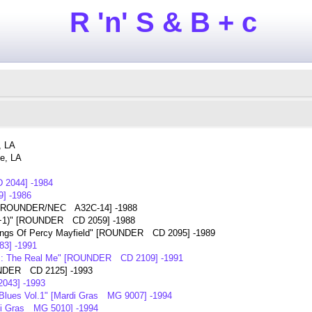
R 'n' S & B + c
, LA
e, LA
 2044] -1984
] -1986
s" [ROUNDER/NEC A32C-14] -1988
 (+1)" [ROUNDER CD 2059] -1988
Songs Of Percy Mayfield" [ROUNDER CD 2095] -1989
3] -1991
s: The Real Me" [ROUNDER CD 2109] -1991
UNDER CD 2125] -1993
043] -1993
Blues Vol.1" [Mardi Gras MG 9007] -1994
rdi Gras MG 5010] -1994