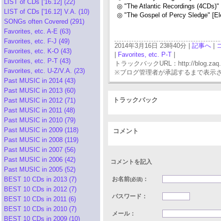
LIST of CDs ['16.12] (22)
◎ "The Atlantic Recordings (4CDs)
LIST of CDs ['16.12] V.A. (10)
◎ "The Gospel of Percy Sledge" [E
SONGs often Covered (291)
Favorites, etc. A-E (63)
Favorites, etc. F-J (49)
2014年3月16日 23時40分 |
記事へ
|
Favorites, etc. K-O (43)
|
Favorites, etc. P-T
|
Favorites, etc. P-T (43)
トラックバックURL：http://blog.zaq.ne.j
Favorites, etc. U-Z/V.A. (23)
※ブログ管理者が承認するまで表示
Past MUSIC in 2014 (43)
Past MUSIC in 2013 (60)
トラックバック
Past MUSIC in 2012 (71)
Past MUSIC in 2011 (48)
Past MUSIC in 2010 (79)
Past MUSIC in 2009 (118)
コメント
Past MUSIC in 2008 (119)
Past MUSIC in 2007 (56)
Past MUSIC in 2006 (42)
コメントを記入
Past MUSIC in 2005 (52)
BEST 10 CDs in 2013 (7)
お名前
：
(必須)
BEST 10 CDs in 2012 (7)
パスワード：
BEST 10 CDs in 2011 (6)
BEST 10 CDs in 2010 (7)
メール：
BEST 10 CDs in 2009 (10)