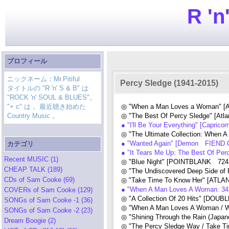
R 'n
プロフィール
ニックネーム：Mr.Pitiful
Percy Sledge (1941-2015)
タイトルの "R 'n' S & B" は
"ROCK 'n' SOUL & BLUES"。
"+ c" は， 最近聴き始めた
◎ "When a Man Loves a Woman" [A
Country Music 。
◎ "The Best Of Percy Sledge" [Atla
● "I'll Be Your Everything" [Capric
◎ "The Ultimate Collection: When
● "Wanted Again" [Demon FIEND C
カテゴリ
● "It Tears Me Up: The Best Of P
Recent MUSIC (1)
◎ "Blue Night" [POINTBLANK 7243 
CHEAP TALK (189)
◎ "The Undiscovered Deep Side of 
CDs of Sam Cooke (69)
◎ "Take Time To Know Her" [ATLA
● "When A Man Loves A Woman: 34H
COVERs of Sam Cooke (129)
◎ "A Collection Of 20 Hits" [DOU
SONGs of Sam Cooke -1 (36)
◎ "When A Man Loves A Woman / Wa
SONGs of Sam Cooke -2 (23)
◎ "Shining Through the Rain (Japa
Dream Boogie (2)
◎ "The Percy Sledge Way / Take T