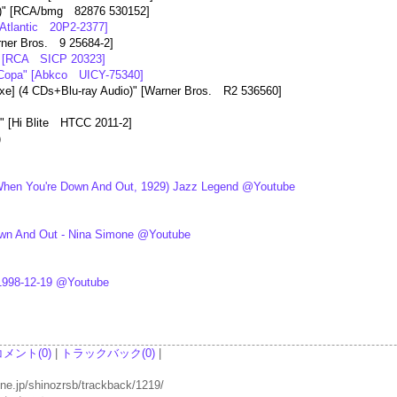
)" [RCA/bmg 82876 530152]
[Atlantic 20P2-2377]
rner Bros. 9 25684-2]
 [RCA SICP 20323]
Copa" [Abkco UICY-75340]
e] (4 CDs+Blu-ray Audio)" [Warner Bros. R2 536560]
i Blite HTCC 2011-2]
)
hen You're Down And Out, 1929) Jazz Legend @Youtube
wn And Out - Nina Simone @Youtube
-12-19 @Youtube
コメント(0)
|
トラックバック(0)
|
p/shinozrsb/trackback/1219/