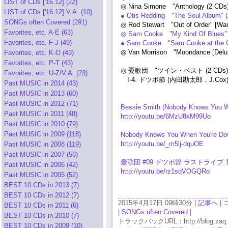
LIST of CDs ['16.12] (22)
◎ Nina Simone "Anthology (2 CDs
LIST of CDs ['16.12] V.A. (10)
● Otis Redding "The Soul Album" 
SONGs often Covered (291)
◎ Rod Stewart "Out of Order" [Wa
Favorites, etc. A-E (63)
◎ Sam Cooke "My Kind Of Blues"
Favorites, etc. F-J (49)
● Sam Cooke "Sam Cooke at the 
◎ Van Morrison "Moondance [Delux
Favorites, etc. K-O (43)
Favorites, etc. P-T (43)
◎ 憂歌団 "ツイン・ベスト (2 CDs)" [H
Favorites, etc. U-Z/V.A. (23)
I-4. ドツボ節 (内田勘太郎，J.Cox
Past MUSIC in 2014 (43)
Past MUSIC in 2013 (60)
Past MUSIC in 2012 (71)
Bessie Smith (Nobody Knows You W
Past MUSIC in 2011 (48)
http://youtu.be/6MzU8xM99Uo
Past MUSIC in 2010 (79)
Past MUSIC in 2009 (118)
Nobody Knows You When You're Do
http://youtu.be/_m5lj-dquOE
Past MUSIC in 2008 (119)
Past MUSIC in 2007 (56)
憂歌団 #09 ドツボ節 ラストライブ 1998
Past MUSIC in 2006 (42)
http://youtu.be/rz1sqVOGQRo
Past MUSIC in 2005 (52)
BEST 10 CDs in 2013 (7)
BEST 10 CDs in 2012 (7)
2015年4月17日 09時30分 |
記事へ
|
BEST 10 CDs in 2011 (6)
|
SONGs often Covered
|
BEST 10 CDs in 2010 (7)
トラックバックURL：http://blog.zaq.ne.j
BEST 10 CDs in 2009 (10)