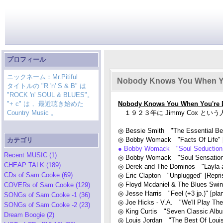
プロフィール
ニックネーム：Mr.Pitiful
Nobody Knows You When Y
タイトルの "R 'n' S & B" は
"ROCK 'n' SOUL & BLUES"。
"+ c" は， 最近聴き始めた
Nobody Knows You When You're D
Country Music 。
１９２３年に Jimmy Cox とい
◎ Bessie Smith "The Essential Be
◎ Bobby Womack "Facts Of Life" [U
カテゴリ
● Bobby Womack "Soul Seduction S
Recent MUSIC (1)
◎ Bobby Womack "Soul Sensation
CHEAP TALK (189)
◎ Derek and The Dominos "Layla a
CDs of Sam Cooke (69)
◎ Eric Clapton "Unplugged" [Rep
◎ Floyd Mcdaniel & The Blues Swin
COVERs of Sam Cooke (129)
◎ Jesse Harris "Feel (+3 jp.)" [pl
SONGs of Sam Cooke -1 (36)
◎ Joe Hicks - V.A. "We'll Play Th
SONGs of Sam Cooke -2 (23)
◎ King Curtis "Seven Classic Al
Dream Boogie (2)
◎ Louis Jordan "The Best Of Lou