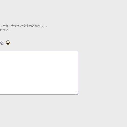
（半角・大文字/小文字の区別なし）。
ださい。