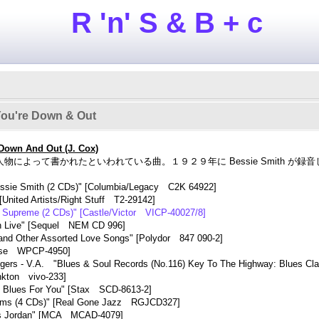
R 'n' S & B + c
ou're Down & Out
own And Out (J. Cox)
う人物によって書かれたといわれている曲。１９２９年に Bessie Smith 
ssie Smith (2 CDs)" [Columbia/Legacy C2K 64922]
nited Artists/Right Stuff T2-29142]
upreme (2 CDs)" [Castle/Victor VICP-40027/8]
 Live" [Sequel NEM CD 996]
nd Other Assorted Love Songs" [Polydor 847 090-2]
rise WPCP-4950]
gers - V.A. "Blues & Soul Records (No.116) Key To The Highway: Blues C
ankton vivo-233]
e Blues For You" [Stax SCD-8613-2]
bums (4 CDs)" [Real Gone Jazz RGJCD327]
is Jordan" [MCA MCAD-4079]