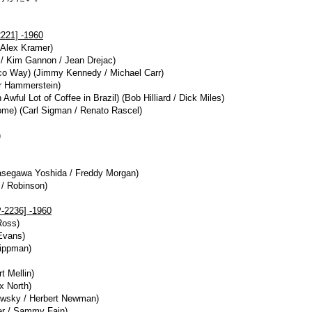
221] -1960
 Alex Kramer)
 / Kim Gannon / Jean Drejac)
co Way) (Jimmy Kennedy / Michael Carr)
ar Hammerstein)
wful Lot of Coffee in Brazil) (Bob Hilliard / Dick Miles)
ome) (Carl Sigman / Renato Rascel)
)
asegawa Yoshida / Freddy Morgan)
 / Robinson)
P-2236] -1960
Ross)
Evans)
Lippman)
t Mellin)
x North)
owsky / Herbert Newman)
er / Sammy Fain)