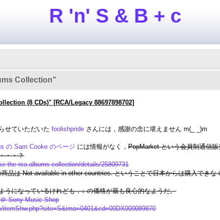
R 'n' S & B + c
ms Collection"
lection (8 CDs)" [RCA/Legacy 88697898702]
らせていただいた
foolishpride
さんには，感謝の念に堪えません m(_ _)m
ings の Sam Cooke のページ
には情報がなく，
PopMarket という会員制
・・・？
-the-rca-albums-collection/details/25809731
商品は Not available in other countries. ということで日本から
ようになっているけれども，↓ の価格が最も良心的なようだ。
 ＠ Sony Music Shop
tem/itemShw.php?site=S&ima=0401&cd=00DX000089870