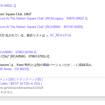
76 69551 2]
rlem Square Club, 1963"
 Live At The Harlem Square Club" [RCA/Legacy 82876 69552 2]
e Live At The Harlem Square Club" [RCA/BMG BVCM-34450]
CD 化されている。曲目リストは →
SC_RCA-LP.xls
[RCA/BMG 07863 66760-2]
4 CDs)" [RCA/BMG 07863 67911-2]
mental Reasons' は，Keen 時代とは別の再録バージョンだが，↓ に収録済み。
MG Ariola CD 90219]
メント(10)
|
トラックバック(0)
|
Cooke
/
BEST 10 CDs in 2011
|
p/shinozrsb/trackback/1014/
されません