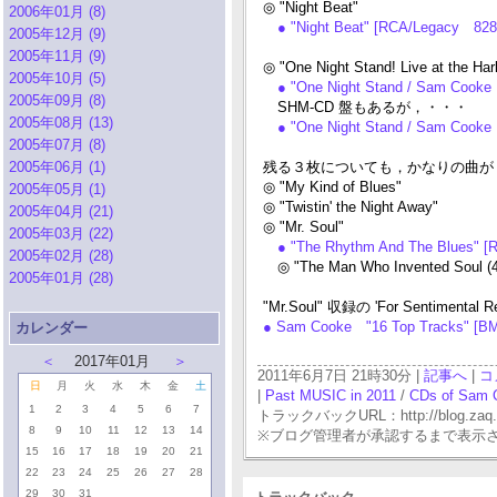
◎ "Night Beat"
2006年01月 (8)
● "Night Beat" [RCA/Legacy 828
2005年12月 (9)
2005年11月 (9)
◎ "One Night Stand! Live at the Ha
2005年10月 (5)
● "One Night Stand / Sam Cooke
2005年09月 (8)
SHM-CD 盤もあるが，・・・
2005年08月 (13)
● "One Night Stand / Sam Cook
2005年07月 (8)
2005年06月 (1)
残る３枚についても，かなりの曲が 
◎ "My Kind of Blues"
2005年05月 (1)
◎ "Twistin' the Night Away"
2005年04月 (21)
◎ "Mr. Soul"
2005年03月 (22)
● "The Rhythm And The Blues" 
2005年02月 (28)
◎ "The Man Who Invented Soul (
2005年01月 (28)
"Mr.Soul" 収録の 'For Senti
● Sam Cooke "16 Top Tracks" [B
カレンダー
＜
2017年01月
＞
2011年6月7日 21時30分 |
記事へ
|
コ
日
月
火
水
木
金
土
|
Past MUSIC in 2011
/
CDs of Sam 
1
2
3
4
5
6
7
トラックバックURL：http://blog.zaq.ne.j
8
9
10
11
12
13
14
※ブログ管理者が承認するまで表示
15
16
17
18
19
20
21
22
23
24
25
26
27
28
29
30
31