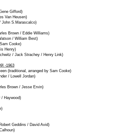
Gene Gifford)
es Van Heusen)
/ John S.Marascalco)
arles Brown / Eddie Williams)
atson / William Best)
 (Sam Cooke)
cis Henry)
chwitz / Jack Strachey / Henry Link)
9] -1963
een (traditional, arranged by Sam Cooke)
der / Lowell Jordan)
rles Brown / Jesse Ervin)
r / Haywood)
e)
 Robert Geddins / David Avid)
 Calhoun)