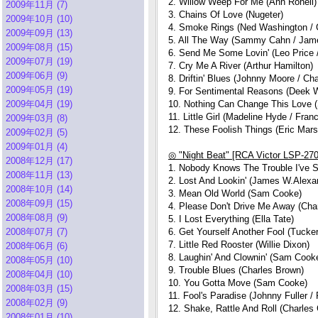
2. Willow Weep For Me (Ann Ronell)
2009年11月 (7)
3. Chains Of Love (Nugeter)
2009年10月 (10)
4. Smoke Rings (Ned Washington / 
2009年09月 (13)
5. All The Way (Sammy Cahn / Jam
2009年08月 (15)
6. Send Me Some Lovin' (Leo Price 
2009年07月 (19)
7. Cry Me A River (Arthur Hamilton)
2009年06月 (9)
8. Driftin' Blues (Johnny Moore / Ch
2009年05月 (19)
9. For Sentimental Reasons (Deek W
2009年04月 (19)
10. Nothing Can Change This Love
11. Little Girl (Madeline Hyde / Fran
2009年03月 (8)
12. These Foolish Things (Eric Mars
2009年02月 (5)
2009年01月 (4)
◎ "Night Beat" [RCA Victor LSP-270
2008年12月 (17)
1. Nobody Knows The Trouble I've S
2008年11月 (13)
2. Lost And Lookin' (James W.Alexan
2008年10月 (14)
3. Mean Old World (Sam Cooke)
2008年09月 (15)
4. Please Don't Drive Me Away (Cha
2008年08月 (9)
5. I Lost Everything (Ella Tate)
2008年07月 (7)
6. Get Yourself Another Fool (Tucke
7. Little Red Rooster (Willie Dixon)
2008年06月 (6)
8. Laughin' And Clownin' (Sam Cook
2008年05月 (10)
9. Trouble Blues (Charles Brown)
2008年04月 (10)
10. You Gotta Move (Sam Cooke)
2008年03月 (15)
11. Fool's Paradise (Johnny Fuller /
2008年02月 (9)
12. Shake, Rattle And Roll (Charles
2008年01月 (10)