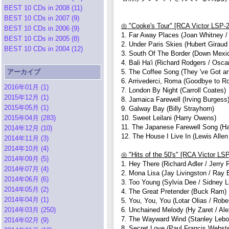
BEST 10 CDs in 2008 (11)
BEST 10 CDs in 2007 (9)
◎ "Cooke's Tour" [RCA Victor LSP-2
BEST 10 CDs in 2006 (9)
1. Far Away Places (Joan Whitney /
BEST 10 CDs in 2005 (8)
2. Under Paris Skies (Hubert Giraud
BEST 10 CDs in 2004 (12)
3. South Of The Border (Down Mexi
4. Bali Ha'i (Richard Rodgers / Osc
アーカイブ
5. The Coffee Song (They 've Got an A
6. Arrivederci, Roma (Goodbye to R
2016年01月 (1)
7. London By Night (Carroll Coates)
2015年12月 (1)
8. Jamaica Farewell (Irving Burgess
2015年05月 (1)
9. Galway Bay (Billy Strayhorn)
2015年04月 (283)
10. Sweet Leilani (Harry Owens)
11. The Japanese Farewell Song (H
2014年12月 (10)
12. The House I Live In (Lewis Allen
2014年11月 (3)
2014年10月 (4)
◎ "Hits of the 50's" [RCA Victor LS
2014年09月 (5)
1. Hey There (Richard Adler / Jerry 
2014年07月 (4)
2. Mona Lisa (Jay Livingston / Ray 
2014年06月 (6)
3. Too Young (Sylvia Dee / Sidney 
2014年05月 (2)
4. The Great Pretender (Buck Ram)
2014年04月 (1)
5. You, You, You (Lotar Olias / Rober
2014年03月 (250)
6. Unchained Melody (Hy Zaret / Ale
7. The Wayward Wind (Stanley Leb
2014年02月 (9)
8. Secret Love (Paul Francis Webst