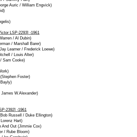
rge Auric / William Engvick)
id)
gelis)
ictor LSP-2293] -1961
Warren / Al Dubin)
erman / Marshall Barer)
Jay Learner / Frederick Loewe)
chell / Louis Alter)
r / Sam Cooke)
Work)
 (Stephen Foster)
Bayly)
/ James W.Alexander)
LSP-2392] -1961
Bob Russell / Duke Ellington)
/ Lorenz Hart)
 And Out (Jimmie Cox)
er / Rube Bloom)