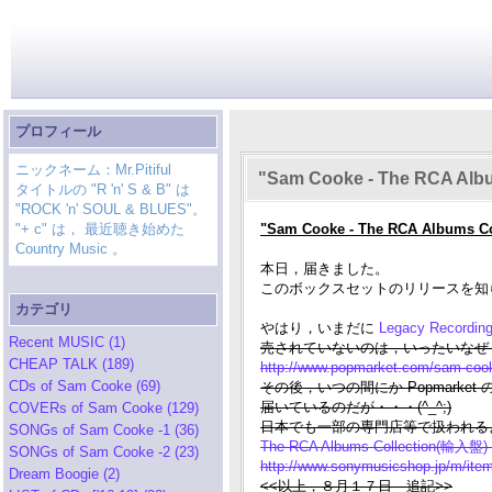
プロフィール
ニックネーム：Mr.Pitiful
"Sam Cooke - The RCA Albu
タイトルの "R 'n' S & B" は
"ROCK 'n' SOUL & BLUES"。
"+ c" は， 最近聴き始めた
"Sam Cooke - The RCA Albums Col
Country Music 。
本日，届きました。
このボックスセットのリリースを知
カテゴリ
やはり，いまだに
Legacy Record
Recent MUSIC (1)
売されていないのは，いったいなぜ
CHEAP TALK (189)
http://www.popmarket.com/sam-cooke
CDs of Sam Cooke (69)
その後，いつの間にか Popmarket の
届いているのだが・・・(^_^;)
COVERs of Sam Cooke (129)
日本でも一部の専門店等で扱われる
SONGs of Sam Cooke -1 (36)
The RCA Albums Collection(輸入盤)
SONGs of Sam Cooke -2 (23)
http://www.sonymusicshop.jp/m/i
Dream Boogie (2)
<<以上，８月１７日 追記>>