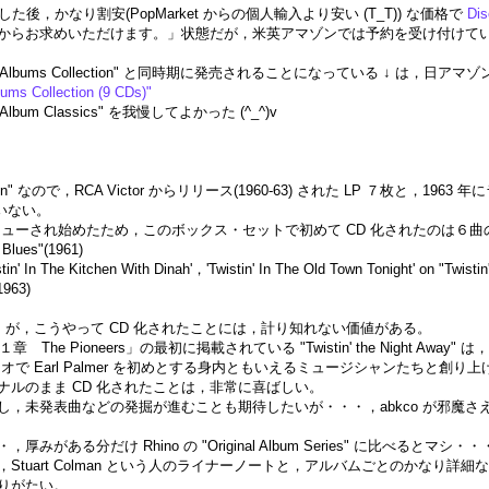
が終了した後，かなり割安(PopMarket からの個人輸入より安い (T_T)) な価格で
Di
らお求めいただけます。」状態だが，米英アマゾンでは予約を受け付けている(ASI
CA Albums Collection" と同時期に発売されることになっている ↓
ms Collection (9 CDs)"
lbum Classics" を我慢してよかった (^_^)v
ction" なので，RCA Victor からリリース(1960-63) された LP ７枚
ていない。
シューされ始めたため，このボックス・セットで初めて CD 化されたのは６曲
 Blues"(1961)
in' In The Kitchen With Dinah'，'Twistin' In The Old Town Tonight' on "Twisti
1963)
枚の LP が，こうやって CD 化されたことには，計り知れない価値がある。
「第１章 The Pioneers」の最初に掲載されている "Twistin' the Night 
のスタジオで Earl Palmer を初めとする身内ともいえるミュージシャンたちと創り上げた名盤と
ジナルのまま CD 化されたことは，非常に喜ばしい。
，未発表曲などの発掘が進むことも期待したいが・・・，abkco が邪魔さえしな
がある分だけ Rhino の "Original Album Series" に比べると
) には，Stuart Colman という人のライナーノートと，アルバムごとの
りがたい。