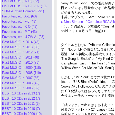
LIST of CDs ['16.12] (22)
Sony Music Shop ↑ での販売
LIST of CDs ['16.12] V.A. (10)
日アマゾンは，現時点では「出品者か
SONGs often Covered (291)
が始まると思われる。
Favorites, etc. A-E (63)
米英アマゾンで，Sam Cooke "R
Favorites, etc. F-J (49)
● Nina Simone "Complete RCA Albu
↑ は，予約済み。５枚組の "Original A
Favorites, etc. K-O (43)
<<以上，１０月８日 追記>>
Favorites, etc. P-T (43)
Favorites, etc. U-Z/V.A. (23)
Past MUSIC in 2014 (43)
タイトルどおりの "Albums Colle
Past MUSIC in 2013 (60)
で，Not on LP の曲などは含まれ
Past MUSIC in 2012 (71)
最近，RCA 初期の曲も英欧でリイ
Past MUSIC in 2011 (48)
'The Song Is Ended' on "My Kind Of
Past MUSIC in 2010 (79)
'Camptown Twist'，'The Twist'，'Twist
Past MUSIC in 2009 (118)
'Willow Weep For Me' on "Mr. Soul"(
Past MUSIC in 2008 (119)
しかし，"Mr. Soul" までの６
Past MUSIC in 2007 (56)
特に，『U.S.BlackDiskGuide』
Past MUSIC in 2006 (42)
Cooke が，Hollywood, CA. 
Past MUSIC in 2005 (52)
に CD 化済みではあっても，オリ
BEST 10 CDs in 2013 (7)
今後は，一般のマーケットでも流通し
BEST 10 CDs in 2012 (7)
BEST 10 CDs in 2011 (6)
「紙ジャケ」の出来はまあまあ・・・，厚み
BEST 10 CDs in 2010 (7)
付属のブックレット(24 pages
BEST 10 CDs in 2009 (10)
名前がクレジットされているのはあ