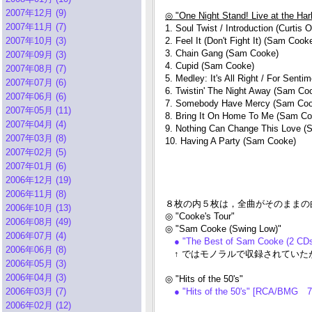
2007年12月 (9)
◎ "One Night Stand! Live at the Ha
2007年11月 (7)
1. Soul Twist / Introduction (Curtis 
2007年10月 (3)
2. Feel It (Don't Fight It) (Sam Cook
3. Chain Gang (Sam Cooke)
2007年09月 (3)
4. Cupid (Sam Cooke)
2007年08月 (7)
5. Medley: It's All Right / For Sen
2007年07月 (6)
6. Twistin' The Night Away (Sam Co
2007年06月 (6)
7. Somebody Have Mercy (Sam Coo
2007年05月 (11)
8. Bring It On Home To Me (Sam Co
2007年04月 (4)
9. Nothing Can Change This Love 
2007年03月 (8)
10. Having A Party (Sam Cooke)
2007年02月 (5)
2007年01月 (6)
2006年12月 (19)
2006年11月 (8)
８枚の内５枚は，全曲がそのままの曲
2006年10月 (13)
◎ "Cooke's Tour"
2006年08月 (49)
◎ "Sam Cooke (Swing Low)"
2006年07月 (4)
● "The Best of Sam Cooke (2 C
2006年06月 (8)
↑ ではモノラルで収録されていた
2006年05月 (3)
2006年04月 (3)
◎ "Hits of the 50's"
2006年03月 (7)
● "Hits of the 50's" [RCA/BMG 7
2006年02月 (12)