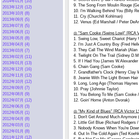
2014年01月 (10)
9. The Song From Moulin Rouge (Geo
2013年12月 (12)
10. I'm Walking Behind You (Billy Re
2013年10月 (8)
11. Cry (Churchill Kohlman)
2013年09月 (5)
12. Venus (Ed Marshall / Peter DeAn
2013年07月 (5)
2013年06月 (1)
◎ "Sam Cooke (Swing Low)" [RCA V
2013年05月 (8)
1. Swing Low, Sweet Chariot (Harry 
2013年04月 (4)
2. I'm Just A Country Boy (Fred Hell
3. They Call The Wind Mariah (Alan 
2013年03月 (7)
4. Twilight On The Trail (Sidney D.Mit
2013年02月 (11)
5. If I Had You (James W.Alexande
2013年01月 (13)
6. Chain Gang (Sam Cooke)
2012年12月 (16)
7. Grandfather's Clock (Henry Clay 
2012年11月 (12)
8. Jeanie With The Light Brown Hair
2012年10月 (12)
9. Long, Long Ago (Thomas Haynes 
2012年09月 (7)
10. Pray (Johnnie Taylor)
2012年08月 (9)
11. You Belong To Me (Sam Cooke 
2012年07月 (12)
12. Goin' Home (Anton Dvorak)
2012年06月 (3)
◎ "My Kind of Blues" [RCA Victor 
2012年05月 (1)
1. Don't Get Around Much Anymore (
2012年04月 (8)
2. Little Girl Blue (Richard Rodgers 
2012年03月 (1)
3. Nobody Knows When You're Down
2012年01月 (8)
4. Out In The Cold Again (Ted Koehl
2011年12月 (12)