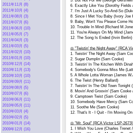
5. But Not For Me (George Gershwin 
2011年11月 (8)
6. Exactly Like You (Dorothy Field
2011年10月 (4)
7. I'm Just A Lucky So-And-So (Duke
2011年08月 (3)
8. Since I Met You Baby (Ivory Joe 
9. Baby, Won't You Please Come Hom
2011年07月 (6)
10. Trouble In Mind (Richard M.Jone
2011年06月 (10)
11. You're Always On My Mind (Jam
2011年05月 (7)
12. The Song Is Ended (Irvin Berlin)
2011年04月 (3)
2011年03月 (5)
◎ "Twistin' the Night Away" [RCA Vi
2011年02月 (10)
1. Twistin' The Night Away (Sam Co
2011年01月 (10)
2. Sugar Dumplin (Sam Cooke)
2010年12月 (14)
3. Twistin' In The Kitchen With Din
2010年11月 (13)
4. Somebody's Gonna Miss Me (Latt
5. A Whole Lotta Woman (James W.A
2010年10月 (10)
6. The Twist (Henry Ballard)
2010年09月 (11)
7. Twistin' In The Old Town Tonight
2010年08月 (5)
8. Movin' And Groovin' (Sam Cooke 
2010年07月 (6)
9. Camptown Twist (Sam Cooke)
2010年06月 (11)
10. Somebody Have Mercy (Sam Co
2010年05月 (11)
11. Soothe Me (Sam Cooke)
2010年03月 (4)
12. That's It - I Quit - I'm Moving On
2010年02月 (5)
2010年01月 (14)
◎ "Mr. Soul" [RCA Victor LSP-2673]
1. I Wish You Love (Charles Trenet 
2009年12月 (16)