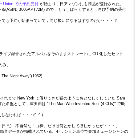
sc Union での予約受付
が始まり，日アマゾンにも商品が登録された。
N: B005APT72M) ので，もうしばらくすると，再び予約の受付
 は，日アマゾンでも予約が始まっていて，同じ扱いになるはずなのだが・・・？
と，1963 年にライブ録音されたアルバムをそのままストレートに CD 化したセット
のみ。
n' The Night Away"(1962)
Away" は，それまで New York で借りてきた猫のようにおとなしくしていた Sam
して，重要曲は "The Man Who Invented Soul (4 CDs)" で既
ければ・・・(^_^;)
マシ・・・(^_^;) 不自然な「白枠」だけは何とかしてほしかったが・・・。
かなり詳細な録音データが掲載されている。セッション単位で参加ミュージシャンの