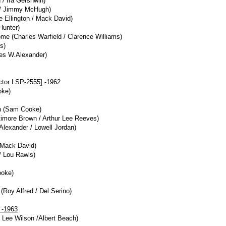
/ Ira Gershwin)
s / Jimmy McHugh)
 Ellington / Mack David)
Hunter)
e (Charles Warfield / Clarence Williams)
s)
es W.Alexander)
ctor LSP-2555] -1962
oke)
ah (Sam Cooke)
imore Brown / Arthur Lee Reeves)
lexander / Lowell Jordan)
 (Mack David)
/ Lou Rawls)
oke)
 (Roy Alfred / Del Serino)
 -1963
/ Lee Wilson /Albert Beach)