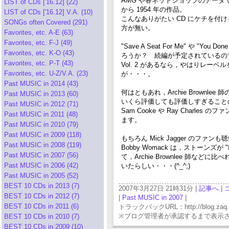
AMG や各ネットショップのデータでは
LIST of CDs ['16.12] (22)
から 1954 年の作品。
LIST of CDs ['16.12] V.A. (10)
こんなありがたい CD にケチを
SONGs often Covered (291)
方が無い。
Favorites, etc. A-E (63)
Favorites, etc. F-J (49)
"Save A Seat For Me" や "You
Favorites, etc. K-O (43)
ろうか？ 続編が予定されているので
Favorites, etc. P-T (43)
Vol. 2 があるなら，やはりレー
Favorites, etc. U-Z/V.A. (23)
が・・・。
Past MUSIC in 2014 (43)
何はともあれ，Archie Brow
Past MUSIC in 2013 (60)
いくら評価しても評価しすぎることの
Past MUSIC in 2012 (71)
Sam Cooke や Ray Cha
Past MUSIC in 2011 (48)
ます。
Past MUSIC in 2010 (79)
Past MUSIC in 2009 (118)
もちろん Mick Jagger のファ
Past MUSIC in 2008 (119)
Bobby Womack は，ストーンズが
Past MUSIC in 2007 (56)
て，Archie Brownlee 師などに
Past MUSIC in 2006 (42)
いたらしい・・・(^_^;)
Past MUSIC in 2005 (52)
BEST 10 CDs in 2013 (7)
2007年3月27日 21時31分 |
記事へ
|
BEST 10 CDs in 2012 (7)
|
Past MUSIC in 2007
|
BEST 10 CDs in 2011 (6)
トラックバックURL：http://blog.zaq.ne.j
※ブログ管理者が承認するまで表示
BEST 10 CDs in 2010 (7)
BEST 10 CDs in 2009 (10)