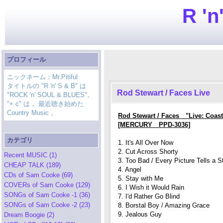
R 'n
プロフィール
ニックネーム：Mr.Pitiful
タイトルの "R 'n' S & B" は
Rod Stewart / Faces Live
"ROCK 'n' SOUL & BLUES"。
"+ c" は， 最近聴き始めた
Country Music 。
Rod Stewart / Faces "Live: Coast
[MERCURY PPD-3036]
カテゴリ
1. It's All Over Now
2. Cut Across Shorty
Recent MUSIC (1)
3. Too Bad / Every Picture Tells a S
CHEAP TALK (189)
4. Angel
CDs of Sam Cooke (69)
5. Stay with Me
COVERs of Sam Cooke (129)
6. I Wish it Would Rain
SONGs of Sam Cooke -1 (36)
7. I'd Rather Go Blind
SONGs of Sam Cooke -2 (23)
8. Borstal Boy / Amazing Grace
9. Jealous Guy
Dream Boogie (2)