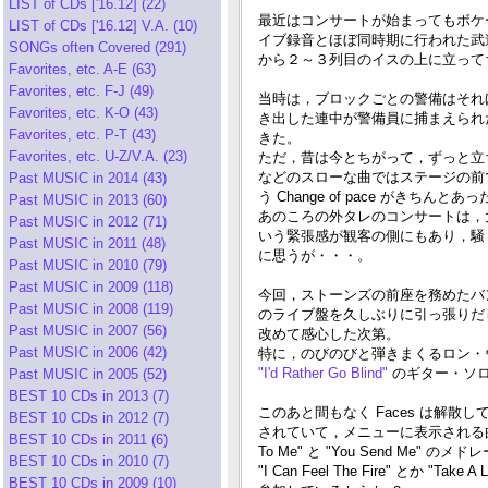
LIST of CDs ['16.12] (22)
最近はコンサートが始まってもボケ
LIST of CDs ['16.12] V.A. (10)
イブ録音とほぼ同時期に行われた武道館コ
SONGs often Covered (291)
から２～３列目のイスの上に立ってち
Favorites, etc. A-E (63)
Favorites, etc. F-J (49)
当時は，ブロックごとの警備はそれ
Favorites, etc. K-O (43)
き出した連中が警備員に捕まえられ
Favorites, etc. P-T (43)
きた。
Favorites, etc. U-Z/V.A. (23)
ただ，昔は今とちがって，ずっと立ちっぱなし騒
などのスローな曲ではステージの前
Past MUSIC in 2014 (43)
う Change of pace がきちんと
Past MUSIC in 2013 (60)
あのころの外タレのコンサートは，
Past MUSIC in 2012 (71)
いう緊張感が観客の側にもあり，騒
Past MUSIC in 2011 (48)
に思うが・・・。
Past MUSIC in 2010 (79)
Past MUSIC in 2009 (118)
今回，ストーンズの前座を務めたバンドが，当時
Past MUSIC in 2008 (119)
のライブ盤を久しぶりに引っ張りだ
Past MUSIC in 2007 (56)
改めて感心した次第。
Past MUSIC in 2006 (42)
特に，のびのびと弾きまくるロン・
"I'd Rather Go Blind"
のギター・ソ
Past MUSIC in 2005 (52)
BEST 10 CDs in 2013 (7)
このあと間もなく Faces は解散
BEST 10 CDs in 2012 (7)
されていて，メニューに表示される曲名
BEST 10 CDs in 2011 (6)
To Me" と "You Send Me" のメ
BEST 10 CDs in 2010 (7)
"I Can Feel The Fire" とか
BEST 10 CDs in 2009 (10)